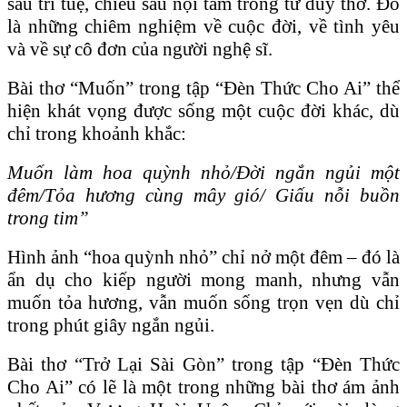
sâu trí tuệ, chiều sâu nội tâm trong tư duy thơ. Đó
là những chiêm nghiệm về cuộc đời, về tình yêu
và về sự cô đơn của người nghệ sĩ.
Bài thơ “Muốn” trong tập “Đèn Thức Cho Ai” thể
hiện khát vọng được sống một cuộc đời khác, dù
chỉ trong khoảnh khắc:
Muốn làm hoa quỳnh nhỏ/Đời ngắn ngủi một
đêm/Tỏa hương cùng mây gió/ Giấu nỗi buồn
trong tim”
Hình ảnh “hoa quỳnh nhỏ” chỉ nở một đêm – đó là
ẩn dụ cho kiếp người mong manh, nhưng vẫn
muốn tỏa hương, vẫn muốn sống trọn vẹn dù chỉ
trong phút giây ngắn ngủi.
Bài thơ “Trở Lại Sài Gòn” trong tập “Đèn
Thức
Cho A
i” có lẽ là một trong những bài thơ ám ảnh