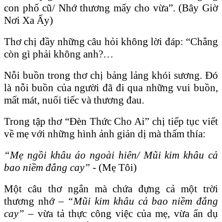
con phố cũ/ Nhớ thương mấy cho vừa”. (Bây Giờ
Nơi Xa Ấy)
Thơ chị đầy những câu hỏi không lời đáp: “Chẳng
còn gì phải không anh?…
Nỗi buồn trong thơ chị bảng lảng khói sương. Đó
là nỗi buồn của người đã đi qua những vui buồn,
mất mát, nuối tiếc và thương đau.
Trong tập thơ “Đèn Thức Cho Ai” chị tiếp tục viết
về mẹ với những hình ảnh giản dị mà thấm thía:
“Mẹ ngồi khâu áo ngoài hiên/ Mũi kim khâu cả
bao niềm đắng cay”
- (Mẹ Tôi)
Một câu thơ ngắn mà chứa đựng cả một trời
thương nhớ –
“Mũi kim khâu cả bao niềm đắng
cay”
– vừa tả thực công việc của mẹ, vừa ẩn dụ