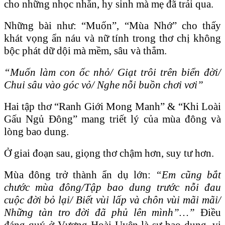
cho những nhọc nhằn, hy sinh mà mẹ đã trải qua.
Những bài như: “Muốn”, “Mùa Nhớ” cho thấy
khát vọng ẩn náu và nữ tính trong thơ chị không
bộc phát dữ dội mà mềm, sâu và thẳm.
“Muốn làm con ốc nhỏ/ Giạt trôi trên biển đời/
Chui sâu vào góc vỏ/ Nghe nỗi buồn chơi vơi”
Hai tập thơ “Ranh Giới Mong Manh” & “Khi Loài
Gấu Ngủ Đông” mang triết lý của mùa đông và
lòng bao dung.
Ở giai đoạn sau, giọng thơ chậm hơn, suy tư hơn.
Mùa đông trở thành ẩn dụ lớn:
“Em cũng bắt
chước mùa đông/Tập bao dung trước nỗi đau
cuộc đời bỏ lại/ Biết vùi lấp và chôn vùi mãi mãi/
Những tàn tro đời đã phủ lên mình”…”
Điều
đáng quý ở Vương Hoài Uyên là sự bao dung, vị