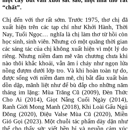
“chất”.
Chị đến với thơ rất sớm. Trước 1975, thơ chị đã
xuất hiện trên các tạp chí như Khởi Hành, Thời
Nay, Tuổi Ngọc… nghĩa là chị làm thơ từ hồi còn
học sinh, sinh viên. Nhưng có một quãng thời gian
các sáng tác của chị không xuất hiện vì một lý do
riêng. Nhưng niềm đam mê văn chương chưa khi
nào thôi khắc khoải, vẫn âm ỉ cháy như ngọn lửa
nồng đượm dưới lớp tro. Và khi hoàn toàn tự do,
được sống với niềm đam mê, chị bắt đầu xuất bản
dồn dập, mãnh liệt như để bù đắp cho những năm
tháng im lặng: Mùa Trăng Cũ (2009), Đèn Thức
Cho Ai (2014), Giọt Nắng Cuối Ngày (2014),
Ranh Giới Mong Manh (2018), Khi Loài Gấu Ngủ
Đông (2020), Điệu Valse Mùa Cũ (2020), Miền
Gió Gọi (2023). Một chuỗi tác phẩm dày dặn như
thế cho thấy sức viết bền bỉ và nguồn cảm xúc