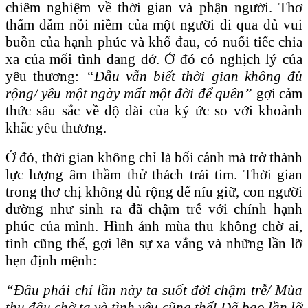
chiêm nghiệm về thời gian và phận người. Thơ
thấm đẫm nỗi niềm của một người đi qua đủ vui
buồn của hạnh phúc và khổ đau, có nuối tiếc chia
xa của mối tình dang dở. Ở đó có nghịch lý của
yêu thương:
“Dẫu vẫn biết thời gian không đủ
rộng/ yêu một ngày mất một đời để quên”
gợi cảm
thức sâu sắc về độ dài của ký ức so với khoảnh
khắc yêu thương.
Ở đó, thời gian không chỉ là bối cảnh mà trở thành
lực lượng âm thầm thử thách trái tim. Thời gian
trong thơ chị không đủ rộng để níu giữ, con người
dường như sinh ra đã chậm trễ với chính hạnh
phúc của mình. Hình ảnh mùa thu không chờ ai,
tình cũng thế, gợi lên sự xa vắng và những lần lỡ
hẹn định mệnh:
“Đâu phải chỉ lần này ta suốt đời chậm trễ/ Mùa
thu đâu chờ ta và tình yêu cũng thế! Đã bao lần lỡ