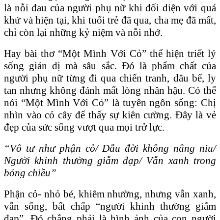
là nỗi đau của người phụ nữ khi đối diện với quá
khứ và hiện tại, khi tuổi trẻ đã qua, cha mẹ đã mất,
chỉ còn lại những kỷ niệm và nỗi nhớ.
Hay bài thơ “Một Mình Với Cỏ” thể hiện triết lý
sống giản dị mà sâu sắc. Đó là phẩm chất của
người phụ nữ từng đi qua chiến tranh, dâu bể, ly
tan nhưng không đánh mất lòng nhân hậu. Có thể
nói “Một
Mình Với C
ỏ” là tuyên ngôn sống: Chị
nhìn vào cỏ cây để thấy sự kiên cường. Đây là vẻ
đẹp của sức sống vượt qua mọi trở lực.
“Vô tư như phận cỏ/ Dẫu đời không nâng niu/
Người khinh thường giẫm đạp/ Vẫn xanh trong
bóng chiều”
Phận cỏ- nhỏ bé, khiêm nhường, nhưng vẫn xanh,
vẫn sống, bất chấp “người khinh thường giẫm
đạp”. Đó chẳng phải là hình ảnh của con người