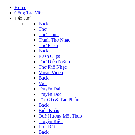
Home
Cộng Tác Viên
Báo Chí
Back
Thơ
Thơ Tranh
Tranh Thơ Nhạc
Thơ Flash
Back
Flash Clips
Thơ Diễn Ngâm
Thơ Phổ Nhạc
Music Video
Back
Văn
Truyện Dài
Truyện Đọc
Tác Giả & Tác Phẩm
Back
Biên Khảo
Quê Hương Một Thuở
Truyện Kiều
Lưu Bút
Back