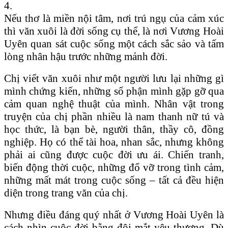
4.
Nếu thơ là miền nội tâm, nơi trú ngụ của cảm xúc
thì văn xuôi là đời sống cụ thể, là nơi Vương Hoài
Uyên quan sát cuộc sống một cách sắc sảo và tấm
lòng nhân hậu trước những mảnh đời.
Chị viết văn xuôi như một người lưu lại những gì
mình chứng kiến, những số phận mình gặp gỡ qua
cảm quan nghệ thuật của mình. Nhân vật trong
truyện của chị phần nhiều là nam thanh nữ tú và
học thức, là bạn bè, người thân, thầy cô, đồng
nghiệp. Họ có thể tài hoa, nhan sắc, nhưng không
phải ai cũng được cuộc đời ưu ái. Chiến tranh,
biến động thời cuộc, những đổ vỡ trong tình cảm,
những mất mát trong cuộc sống – tất cả đều hiện
diện trong trang văn của chị.
Nhưng điều đáng quý nhất ở Vương Hoài Uyên là
cách nhìn cuộc đời bằng đôi mắt yêu thương. Dù