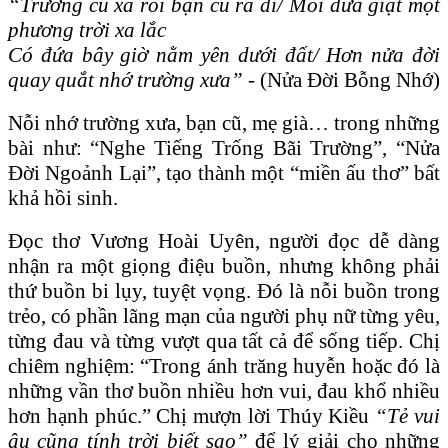
“Trường cũ xa rồi bạn cũ ra đi/ Mỗi đứa giạt một
phương trời xa lắc
Có đứa bây giờ nằm yên dưới đất/ Hơn nửa đời
quay quắt nhớ trường xưa”
- (Nửa Đời Bỗng Nhớ)
Nỗi nhớ trường xưa, bạn cũ, mẹ già… trong những
bài như: “Nghe Tiếng Trống Bãi Trường”, “Nửa
Đời Ngoảnh Lại”, tạo thành một “miền ấu thơ” bất
khả hồi sinh.
Đọc thơ Vương Hoài Uyên, người đọc dễ dàng
nhận ra một giọng điệu buồn, nhưng không phải
thứ buồn bi lụy, tuyệt vọng. Đó là nỗi buồn trong
trẻo, có phần lãng mạn của người phụ nữ từng yêu,
từng đau và từng vượt qua tất cả để sống tiếp. Chị
chiêm nghiệm: “Trong ánh trăng huyễn hoặc đó là
những vần thơ buồn nhiều hơn vui, đau khổ nhiều
hơn hạnh phúc.” Chị mượn lời Thúy Kiều
“Tẻ vui
âu cũng tính trời biết sao”
để lý giải cho những