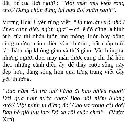
dâu bể của đời người:
“Mỏi mòn một kiếp rong
chơi/ Dừng chân đứng lại nửa đời xuân xanh”.
Vương Hoài Uyên từng viết:
“Ta mơ làm trò nhỏ /
Theo cánh diều ngẩn ngơ”
– có lẽ đó cũng là hình
ảnh của thi nhân luôn mơ mộng, luôn bay bổng
cùng những cánh diều văn chương, bất chấp tuổi
tác, bất chấp không gian và thời gian. Và chúng ta,
những người đọc, may mắn được cùng chị thả hồn
theo những cánh diều ấy, để thấy cuộc sống này
đẹp hơn, đáng sống hơn qua từng trang viết đầy
yêu thương.
“Bao năm rồi trở lại/ Vắng đi bao nhiêu người/
Đời qua như nước chảy/ Bao nỗi niềm buông
xuôi/ Một mình ta đứng đó/ Chơ vơ trong cõi đời/
Bạn bè giờ lưu lạc/ Đã xa rồi cuộc chơi” -
(Vườn
Xưa)