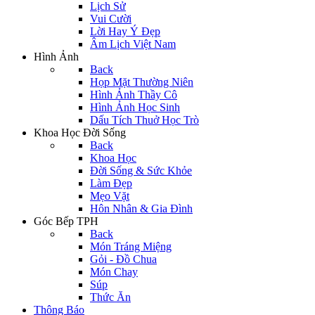
Lịch Sử
Vui Cười
Lời Hay Ý Đẹp
Âm Lịch Việt Nam
Hình Ảnh
Back
Họp Mặt Thường Niên
Hình Ảnh Thầy Cô
Hình Ảnh Học Sinh
Dấu Tích Thuở Học Trò
Khoa Học Đời Sống
Back
Khoa Học
Đời Sống & Sức Khỏe
Làm Đẹp
Mẹo Vặt
Hôn Nhân & Gia Đình
Góc Bếp TPH
Back
Món Tráng Miệng
Gỏi - Đồ Chua
Món Chay
Súp
Thức Ăn
Thông Báo