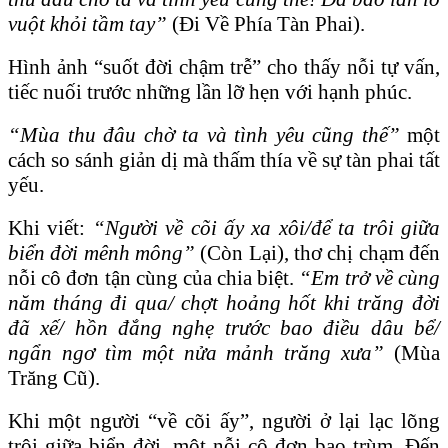
vuột khỏi tầm tay”
(Đi Về Phía Tàn Phai).
Hình ảnh “suốt đời chậm trễ” cho thấy nỗi tự vấn,
tiếc nuối trước những lần lỡ hẹn với hạnh phúc.
“Mùa thu đâu chờ ta và tình yêu cũng thế”
một
cách so sánh giản dị mà thấm thía về sự tàn phai tất
yếu.
Khi viết:
“Người về cõi ấy xa xôi/để ta trôi giữa
biển đời mênh mông”
(Còn Lại), thơ chị chạm đến
nỗi cô đơn tận cùng của chia biệt.
“Em trở về cùng
năm tháng đi qua/ chợt hoảng hốt khi trăng đời
đã xế/ hồn đắng nghẹ trước bao điều dâu bể/
ngẩn ngơ tìm một nửa mảnh trăng xưa”
(Mùa
Trăng Cũ).
Khi một người “về cõi ấy”, người ở lại lạc lõng
trôi giữa biển đời, một nỗi cô đơn bao trùm. Đến