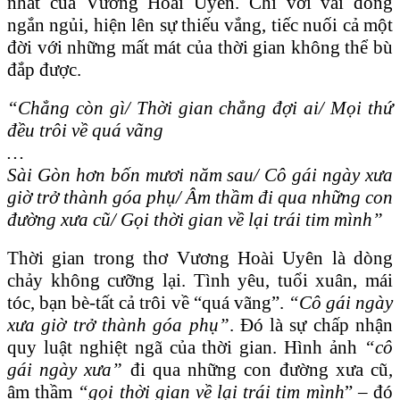
nhất của Vương Hoài Uyên. Chỉ với vài dòng
ngắn ngủi, hiện lên sự thiếu vắng, tiếc nuối cả một
đời với những mất mát của thời gian không thể bù
đắp được.
“Chẳng còn gì/ Thời gian chẳng đợi ai/ Mọi thứ
đều trôi về quá vãng
…
Sài Gòn hơn bốn mươi năm sau/ Cô gái ngày xưa
giờ trở thành góa phụ/ Âm thầm đi qua những con
đường xưa cũ/ Gọi thời gian về lại trái tim mình”
Thời gian trong thơ Vương Hoài Uyên là dòng
chảy không cưỡng lại. Tình yêu, tuổi xuân, mái
tóc, bạn bè-tất cả trôi về “quá vãng”.
“Cô gái ngày
xưa giờ trở thành góa phụ”
. Đó là sự chấp nhận
quy luật nghiệt ngã của thời gian. Hình ảnh
“cô
gái ngày xưa”
đi qua những con đường xưa cũ,
âm thầm
“gọi thời gian về lại trái tim mình
” – đó