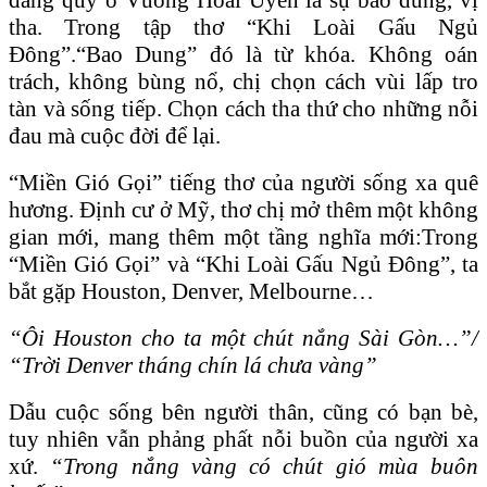
tha. Trong tập thơ “Khi Loài Gấu Ngủ
Đông”.“Bao Dung” đó là từ khóa. Không oán
trách, không bùng nổ, chị chọn cách vùi lấp tro
tàn và sống tiếp. Chọn cách tha thứ cho những nỗi
đau mà cuộc đời để lại.
“Miền Gió Gọi” tiếng thơ của người sống xa quê
hương. Định cư ở Mỹ, thơ chị mở thêm một không
gian mới, mang thêm một tầng nghĩa mới:Trong
“Miền
Gió G
ọi” và “Khi
Loài Gấu Ngủ Đ
ông”, ta
bắt gặp Houston, Denver, Melbourne…
“Ôi Houston cho ta một chút nắng Sài Gòn…”/
“Trời Denver tháng chín lá chưa vàng”
Dẫu cuộc sống bên người thân, cũng có bạn bè,
tuy nhiên vẫn phảng phất nỗi buồn của người xa
xứ.
“Trong nắng vàng có chút gió mùa buôn