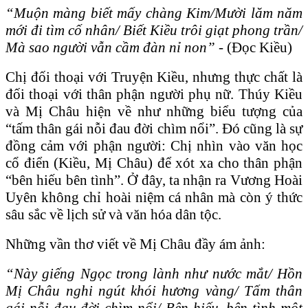
“Muộn màng biết mấy chàng Kim/Mười lăm năm
mới đi tìm cố nhân/ Biết Kiều trôi giạt phong trần/
Mà sao người vẫn cầm đàn nỉ non” -
(Đọc Kiều)
Chị đối thoại với Truyện Kiều, nhưng thực chất là
đối thoại với thân phận người phụ nữ. Thúy Kiều
và Mị Châu hiện về như những biểu tượng của
“tấm thân gái nỗi đau đời chìm nổi”. Đó cũng là sự
đồng cảm với phận người: Chị nhìn vào văn học
cổ điển (Kiều, Mị Châu) để xót xa cho thân phận
“bên hiếu bên tình”. Ở đây, ta nhận ra Vương Hoài
Uyên không chỉ hoài niệm cá nhân mà còn ý thức
sâu sắc về lịch sử và văn hóa dân tộc.
Những vần thơ viết về Mị Châu đầy ám ảnh:
“Này giếng Ngọc trong lành như nước mắt/ Hồn
Mị Châu nghi ngút khói hương vàng/ Tấm thân
gái nỗi đau đời chìm nổi/ Bên hiếu, bên tình một