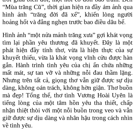
“Mùa trăng Cũ”, thời gian hiện ra đầy ám ảnh qua
hình ảnh “trăng đời đã xế”, khiến lòng người
hoảng hốt và đắng nghẹn trước bao điều dâu bể.
Hình ảnh “một nửa mảnh trăng xưa” gợi khát vọng
tìm lại phần yêu thương đã khuyết. Đây là một
phát hiện đầy tính thơ, vừa là hiện thực của sự
khuyết thiếu, vừa là khát vọng vĩnh cửu được hàn
gắn. Hành trình tình yêu của chị ẩn chứa những
mất mát, sự tan vỡ và những nỗi đau thầm lặng.
Nhưng trên tất cả, giọng thơ vẫn giữ được sự dịu
dàng, không oán trách, không hờn giận. Thơ buồn
mà đẹp! Tổng thể, thơ tình Vương Hoài Uyên là
tiếng lòng của một tâm hồn yêu tha thiết, chấp
nhận thiệt thòi với một nỗi buồn trong veo và vẫn
giữ được sự dịu dàng và nhân hậu trong cách nhìn
về tình yêu.