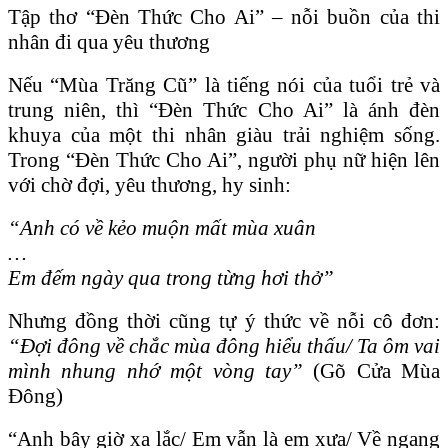
Tập thơ “Đèn Thức Cho Ai” – nỗi buồn của thi
nhân đi qua yêu thương
Nếu “Mùa Trăng Cũ” là tiếng nói của tuổi trẻ và
trung niên, thì “Đèn Thức Cho Ai” là ánh đèn
khuya của một thi nhân giàu trải nghiệm sống.
Trong “Đèn
Thức Cho A
i”, người phụ nữ hiện lên
với chờ đợi, yêu thương, hy sinh:
“Anh có về kẻo muộn mất mùa xuân
…
Em đếm ngày qua trong từng hơi thở”
Nhưng đồng thời cũng tự ý thức về nỗi cô đơn:
“Đợi đông về chắc mùa đông hiểu thấu/ Ta ôm vai
mình nhung nhớ một vòng tay”
(Gõ Cửa Mùa
Đông)
“Anh bây giờ xa lắc/ Em vẫn là em xưa/ Về ngang