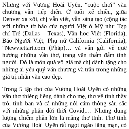
Nhưng với Vương Hoài Uyên, “cuộc chơi” văn
chương vẫn tiếp diễn. Ở tuổi xế chiều, giữa
Denver xa xôi, chị vẫn viết, vẫn sáng tạo (cộng tác
với những tờ báo của người Việt ở Mỹ như Tạp
chí Trẻ (Dallas – Texas), Văn học Việt (Florida),
Báo Người Việt, Phụ nữ California (California),
“Newviettart.com (Pháp)… và vẫn gửi về quê
hương những vần thơ, trang văn thấm đẫm tình
người. Đó là món quà vô giá mà chị dành tặng cho
những ai yêu quý văn chương và trân trọng những
giá trị nhân văn cao đẹp.
Trong 5 tập thơ của Vương Hoài Uyên có những
vần thơ thiêng liêng dành cho mẹ, thơ về tình thầy
trò, tình bạn và cả những nỗi cảm thông sâu sắc
với những phận đời thời Covid,… Nhưng dung
lượng chiếm phần lớn là mảng thơ tình. Thơ tình
của Vương Hoài Uyên rất ngọt ngào lãng mạn, có