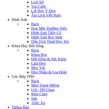
Lịch Sử
Vui Cười
Lời Hay Ý Đẹp
Âm Lịch Việt Nam
Hình Ảnh
Back
Họp Mặt Thường Niên
Hình Ảnh Thầy Cô
Hình Ảnh Học Sinh
Dấu Tích Thuở Học Trò
Khoa Học Đời Sống
Back
Khoa Học
Đời Sống & Sức Khỏe
Làm Đẹp
Mẹo Vặt
Hôn Nhân & Gia Đình
Góc Bếp TPH
Back
Món Tráng Miệng
Gỏi - Đồ Chua
Món Chay
Súp
Thức Ăn
Thông Báo