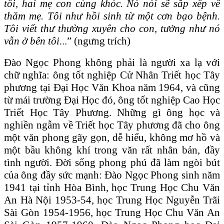
tôi, hai mẹ con cùng khóc. Nó nói sẽ sắp xếp về
thăm mẹ. Tôi như hồi sinh từ một cơn bạo bệnh.
Tôi viết thư thường xuyên cho con, tưởng như nó
vẫn ở bên tôi.
..” (ngưng trích)
Đào Ngọc Phong không phải là người xa lạ với
chữ nghĩa: ông tốt nghiệp Cử Nhân Triết học Tây
phương tại Đại Học Văn Khoa năm 1964, và cũng
từ mái trường Đại Học đó, ông tốt nghiệp Cao Học
Triết Học Tây Phương. Những gì ông học và
nghiền ngẫm về Triết học Tây phương đã cho ông
một văn phong gãy gọn, dễ hiểu, không mơ hồ và
một bầu không khí trong văn rất nhân bản, đầy
tình người. Đời sống phong phú đã làm ngòi bút
của ông đầy sức mạnh: Đào Ngọc Phong sinh năm
1941 tại tỉnh Hòa Bình, học Trung Học Chu Văn
An Hà Nội 1953-54, học Trung Học Nguyễn Trãi
Sài Gòn 1954-1956, học Trung Học Chu Văn An