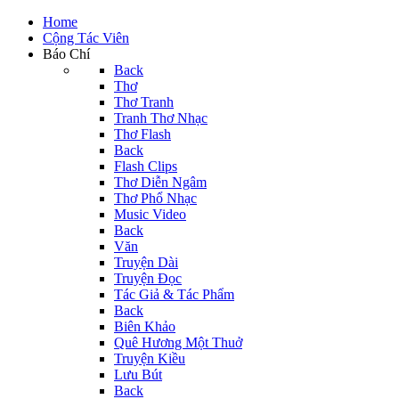
Home
Cộng Tác Viên
Báo Chí
Back
Thơ
Thơ Tranh
Tranh Thơ Nhạc
Thơ Flash
Back
Flash Clips
Thơ Diễn Ngâm
Thơ Phổ Nhạc
Music Video
Back
Văn
Truyện Dài
Truyện Đọc
Tác Giả & Tác Phẩm
Back
Biên Khảo
Quê Hương Một Thuở
Truyện Kiều
Lưu Bút
Back