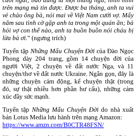
trên mạng mà tin được. Được ba tháng, anh ta vui
vẻ chào ông bà, nói mai về Việt Nam cưới vợ. Mấy
năm sau tình cờ gặp anh ta trong một quán ăn; bà
hỏi vợ con thế nào, anh ta buồn buồn nói cháu bị
lừa bà ơi.
” (ngưng trích)
Tuyển tập
Những Mẩu Chuyện Đời
của Đào Ngọc
Phong dày 204 trang, gồm 14 chuyện đời của
người Việt, 2 chuyện về đất nước Nga, và 11
chuyện/thơ về đất nước Ukraine. Ngắn gọn, đây là
những chuyện cảm động, kể chuyện thật (trong
đó, sự thật nhiều hơn phần hư cấu), những cảm
xúc đầy sức mạnh.
Tuyển tập
Những Mẩu Chuyện Đời
do nhà xuất
bản Lotus Media lưu hành trên mạng Amazon:
https://www.amzn.com/B0CTR48FSN/