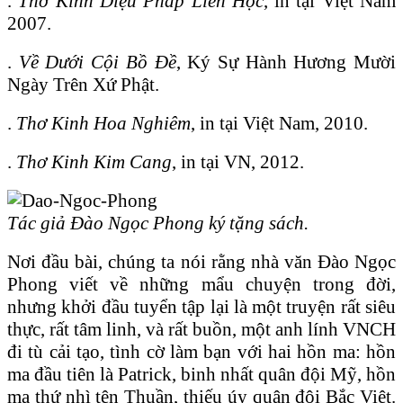
.
Thơ Kinh Diệu Pháp Liên Học
, in tại Việt Nam
2007.
.
Về Dưới Cội Bồ Đề
, Ký Sự Hành Hương Mười
Ngày Trên Xứ Phật.
.
Thơ Kinh Hoa Nghiêm
, in tại Việt Nam, 2010.
.
Thơ Kinh Kim Cang
, in tại VN, 2012.
Tác giả Đào Ngọc Phong ký tặng sách.
Nơi đầu bài, chúng ta nói rằng nhà văn Đào Ngọc
Phong viết về những mẩu chuyện trong đời,
nhưng khởi đầu tuyển tập lại là một truyện rất siêu
thực, rất tâm linh, và rất buồn, một anh lính VNCH
đi tù cải tạo, tình cờ làm bạn với hai hồn ma: hồn
ma đầu tiên là Patrick, binh nhất quân đội Mỹ, hồn
ma thứ nhì tên Thuần, thiếu úy quân đội Bắc Việt.