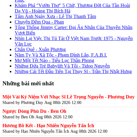
Khám Phá "Vườn Thơ" 5 Chữ, Thương Đời Của Tần Hoài
Dạ Vũ - Hoàng Thị Bích Hà
Tấm Ảnh Ngày Xưa - Lê Thị Thanh Tâm
Chuyện Đêm Qua - Phan
Tổng Thống Jimmy Carter: Đại Ân Nhân Của Thuyền Nhân
Vượt Biển
Nhìn Lại Việc Thi Tú Tài Ở Việt Nam Trước 1975 - Nguyễn
Văn Lục
Chân Quê - Xuân Phương
Năm Tỵ Và Xà Tộc - Phạm Đình Lân, F.A.B.I.
Mơ Một Tết Nào - Tiểu Lục Thần Phong
Những Đứa Trẻ Babylift Và Tôi - Tidoo Nguyễn
Những Cái Tết Đầu Tiên Tại Thụy Sĩ - Trần Thị Nhật Hưng
Những bài mới nhất
Một Vài Kỷ Niệm Với Nhạc Sĩ Lê Trọng Nguyễn - Phương Duy
Shared by Phương Duy
Aug 08th 2026 12:00
Ngược Dòng Phù Du - Ben Oh
Shared by Ben Oh
Aug 08th 2026 12:00
Hương Bồ Kết - Hạo Nhiên Nguyễn Tấn Ích
Shared by Hạo Nhiên Nguyễn Tấn Ích
Aug 08th 2026 12:00