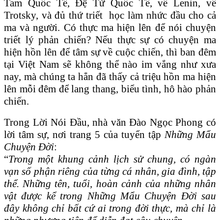
Tam Quốc Tế, Đệ Tứ Quốc Tế, về Lenin, về
Trotsky, và đủ thứ triết học làm nhức đầu cho cả
ma và người. Có thực ma hiện lên để nói chuyện
triết lý phản chiến? Nếu thực sự có chuyện ma
hiện hồn lên để tâm sự về cuộc chiến, thì ban đêm
tại Việt Nam sẽ không thể nào im vắng như xưa
nay, mà chúng ta hẳn đã thấy cả triệu hồn ma hiện
lên mỗi đêm để lang thang, biểu tình, hô hào phản
chiến.
Trong Lời Nói Đầu, nhà văn Đào Ngọc Phong có
lời tâm sự, nơi trang 5 của tuyển tập
Những Mẩu
Chuyện Đời
:
“
Trong một khung cảnh lịch sử chung, có ngàn
vạn số phận riêng của từng cá nhân, gia đình, tập
thể. Những tên, tuổi, hoàn cảnh của những nhân
vật được kể trong N
hững Mẩu Chuyện Đời
sau
đây không chỉ bất cứ ai trong đời thực, mà chỉ là