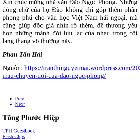
Xin chúc mừng nhà văn Đào Ngọc Phong. Những
dòng chữ của họ Đào không chỉ góp thêm phần
phong phú cho văn học Việt Nam hải ngoại, mà
cũng giúp độc giả nhìn rõ thêm, để thương yêu
hơn những mảnh đời lưu lạc của nhau trong cõi
lang thang vô thường này.
Phan Tấn Hải
Nguồn:
https://tranthinguyetmai.wordpress.com/2
mau-chuyen-doi-cua-dao-ngoc-phong/
Prev
Next
Tống Phước Hiệp
TPH
Guestbook
Flash
Clips