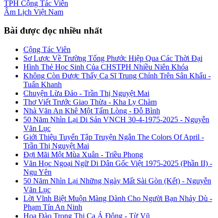
TPH
Cộng Tác Viên
Âm Lịch
Việt Nam
Bài được đọc nhiều nhất
Cộng Tác Viên
Sơ Lược Về Trường Tống Phước Hiệp Qua Các Thời Đại
Hình Thẻ Học Sinh Của CHSTPH Nhiều Niên Khóa
Không Còn Được Thấy Ca Sĩ Trung Chỉnh Trên Sân Khấu -
Tuấn Khanh
Chuyện Lừa Đảo - Trần Thị Nguyệt Mai
Thơ Viết Trước Giao Thừa - Kha Ly Chàm
Nhà Văn An Khê Một Tấm Lòng - Đỗ Bình
50 Năm Nhìn Lại Di Sản VNCH 30-4-1975-2025 - Nguyễn
Văn Lục
Giới Thiệu Tuyển Tập Truyện Ngắn The Colors Of April -
Trần Thị Nguyệt Mai
Đợi Mãi Một Mùa Xuân - Triều Phong
Văn Học Ngoại Ngữ Di Dân Gốc Việt 1975-2025 (Phần II) -
Ngu Yên
50 Năm Nhìn Lại Những Ngày Mất Sài Gòn (Kết) - Nguyễn
Văn Lục
Lời Vĩnh Biệt Muộn Màng Dành Cho Người Bạn Nhảy Dù -
Phạm Tín An Ninh
Hoa Đào Trong Thi Ca Á Đông - Từ Vũ