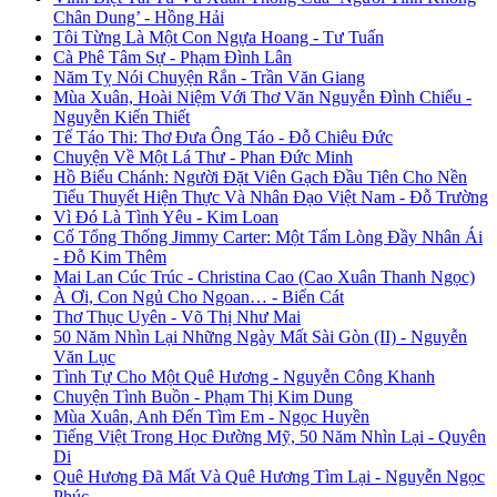
Chân Dung’ - Hồng Hải
Tôi Từng Là Một Con Ngựa Hoang - Tư Tuấn
Cà Phê Tâm Sự - Phạm Đình Lân
Năm Tỵ Nói Chuyện Rắn - Trần Văn Giang
Mùa Xuân, Hoài Niệm Với Thơ Văn Nguyễn Đình Chiểu -
Nguyễn Kiến Thiết
Tế Táo Thi: Thơ Đưa Ông Táo - Đỗ Chiêu Đức
Chuyện Về Một Lá Thư - Phan Đức Minh
Hồ Biểu Chánh: Người Đặt Viên Gạch Đầu Tiên Cho Nền
Tiểu Thuyết Hiện Thực Và Nhân Đạo Việt Nam - Đỗ Trường
Vì Đó Là Tình Yêu - Kim Loan
Cố Tổng Thống Jimmy Carter: Một Tấm Lòng Đầy Nhân Ái
- Đỗ Kim Thêm
Mai Lan Cúc Trúc - Christina Cao (Cao Xuân Thanh Ngọc)
À Ơi, Con Ngủ Cho Ngoan… - Biển Cát
Thơ Thục Uyên - Võ Thị Như Mai
50 Năm Nhìn Lại Những Ngày Mất Sài Gòn (II) - Nguyễn
Văn Lục
Tình Tự Cho Một Quê Hương - Nguyễn Công Khanh
Chuyện Tình Buồn - Phạm Thị Kim Dung
Mùa Xuân, Anh Đến Tìm Em - Ngọc Huyền
Tiếng Việt Trong Học Đường Mỹ, 50 Năm Nhìn Lại - Quyên
Di
Quê Hương Đã Mất Và Quê Hương Tìm Lại - Nguyễn Ngọc
Phúc