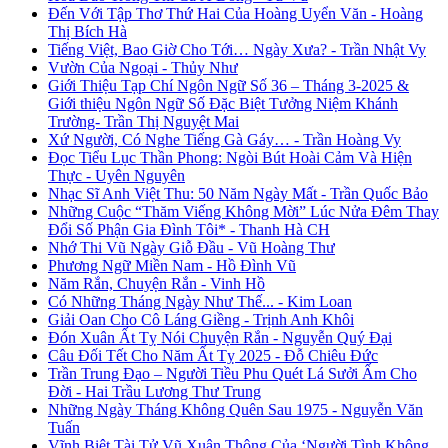
Đến Với Tập Thơ Thứ Hai Của Hoàng Uyển Văn - Hoàng
Thị Bích Hà
Tiếng Việt, Bao Giờ Cho Tới… Ngày Xưa? - Trần Nhật Vy
Vườn Của Ngoại - Thủy Như
Giới Thiệu Tạp Chí Ngôn Ngữ Số 36 – Tháng 3-2025 &
Giới thiệu Ngôn Ngữ Số Đặc Biệt Tưởng Niệm Khánh
Trường- Trần Thị Nguyệt Mai
Xứ Người, Có Nghe Tiếng Gà Gáy… - Trần Hoàng Vy
Đọc Tiểu Lục Thần Phong: Ngòi Bút Hoài Cảm Và Hiện
Thực - Uyên Nguyên
Nhạc Sĩ Anh Việt Thu: 50 Năm Ngày Mất - Trần Quốc Bảo
Những Cuộc “Thăm Viếng Không Mời” Lúc Nửa Đêm Thay
Đổi Số Phận Gia Đình Tôi* - Thanh Hà CH
Nhớ Thi Vũ Ngày Giỗ Đầu - Vũ Hoàng Thư
Phương Ngữ Miền Nam - Hồ Đình Vũ
Năm Rắn, Chuyện Rắn - Vinh Hồ
Có Những Tháng Ngày Như Thế... - Kim Loan
Giải Oan Cho Cô Láng Giềng - Trịnh Anh Khôi
Đón Xuân Ất Tỵ Nói Chuyện Rắn - Nguyễn Quý Đại
Câu Đối Tết Cho Năm Ất Tỵ 2025 - Đỗ Chiêu Đức
Trần Trung Đạo – Người Tiều Phu Quét Lá Sưởi Ấm Cho
Đời - Hai Trầu Lương Thư Trung
Những Ngày Tháng Không Quên Sau 1975 - Nguyễn Văn
Tuấn
Vĩnh Biệt Tài Tử Vũ Xuân Thông Của ‘Người Tình Không