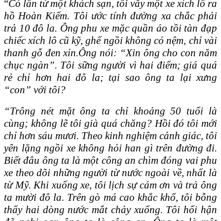
“
Có lần từ một khách sạn, tôi vẫy một xe xích lô ra
hồ Hoàn Kiếm. Tôi ước tính đường xa chắc phải
trả 10 đô la. Ông phu xe mặc quần áo tồi tàn đạp
chiếc xích lô cũ kỹ, ghế ngồi không có nệm, chỉ vài
thanh gỗ đen xỉn.Ông nói: “Xin ông cho con năm
chục ngàn”. Tôi sững người vì hai điểm; giá quá
rẻ chỉ hơn hai đô la; tại sao ông ta lại xưng
“con” với tôi?
“Trông nét mặt ông ta chỉ khoảng 50 tuổi là
cùng; không lẽ tôi già quá chăng? Hồi đó tôi mới
chỉ hơn sáu mươi. Theo kinh nghiệm cảnh giác, tôi
yên lặng ngồi xe không hỏi han gì trên đường đi.
Biết đâu ông ta là một công an chìm đóng vai phu
xe theo dõi những người từ nước ngoài về, nhất là
từ Mỹ. Khi xuống xe, tôi lịch sự cám ơn và trả ông
ta mười đô la. Trên gò má cao khắc khổ, tôi bỗng
thấy hai dòng nước mắt chảy xuống. Tôi hối hận