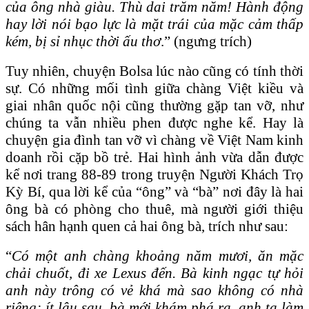
của ông nhà giàu. Thù dai trăm năm! Hành động
hay lời nói bạo lực là mặt trái của mặc cảm thấp
kém, bị sỉ nhục thời ấu thơ
.” (ngưng trích)
Tuy nhiên, chuyện Bolsa lúc nào cũng có tính thời
sự. Có những mối tình giữa chàng Việt kiều và
giai nhân quốc nội cũng thường gặp tan vỡ, như
chúng ta vẫn nhiều phen được nghe kể. Hay là
chuyện gia đình tan vỡ vì chàng về Việt Nam kinh
doanh rồi cặp bồ trẻ. Hai hình ảnh vừa dẫn được
kể nơi trang 88-89 trong truyện Người Khách Trọ
Kỳ Bí, qua lời kể của “ông” và “bà” nơi đây là hai
ông bà có phòng cho thuê, mà người giới thiệu
sách hân hạnh quen cả hai ông bà, trích như sau:
“
Có một anh chàng khoảng năm mươi, ăn mặc
chải chuốt, đi xe Lexus đến. Bà kinh ngạc tự hỏi
anh này trông có vẻ khá mà sao không có nhà
riêng; ít lâu sau, bà mới khám phá ra, anh ta làm