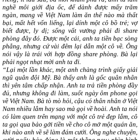
nghề môi giới địa ốc, để dành được mấy trăm
ngàn, mang về Việt Nam làm ăn thế nào mà thất
bại, mất hết vốn liếng, lại dính một cô bồ trẻ; vợ
biết được, ly dị; sống vất vưởng phải đi share
phòng đây đó. Được một cái, anh ta tiền bạc sòng
phẳng, nhưng cứ vài đêm lại dẫn một cô về. Ông
nói vậy là trái với hợp đồng share phòng. Bà lại
phải ngọt nhạt mời anh ta đi.
“Lại một lần khác, một anh chàng trình giấy giải
ngũ quân đội Mỹ. Bà thấy anh là gốc quân nhân
thì yên tâm chấp nhận. Anh ta trả tiền phòng đầy
đủ, nhưng không đi làm, suốt ngày ôm phone gọi
về Việt Nam. Bà tò mò hỏi, cậu có thân nhân ở Việt
Nam nhiều lắm hay sao mà gọi về hoài. Anh ta nói
có làm quen trên mạng với một cô trẻ đẹp lắm, cô
ta gọi qua bảo gởi tiền về cho cô mở một quán ăn,
khi nào anh về sẽ làm đám cưới. Ông nghe chuyện,
cười ngất; bảo đúng là một thằng ngu; nhìn hình