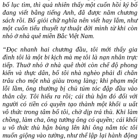
bố lục tìm, thì quả nhiên thấy một cuốn hồi ký bố
đang viết bằng tiếng Anh, đã được năm chương
sách rồi. Bố giỏi chữ nghĩa nên viết hay lắm, như
một cuốn tiểu thuyết tự thuật đời mình từ khi còn
nhỏ ở nhà quê miền Bắc Việt Nam.
“Đọc nhanh hai chương đầu, tôi mới thấy gia
đình tôi là một bi kịch mà mẹ tôi là nạn nhân trực
tiếp. Thuở nhỏ ở nhà quê thời còn chế độ phong
kiến và thực dân, bố tôi nhà nghèo phải đi chăn
trâu cho một nhà giàu trong làng; khi phạm một
lỗi lầm, ông thường bị chủ túm tóc đập đầu vào
thân cây. Tôi hiểu ra rồi; cái thù hận đó đối với
người có tiền có quyền tạo thành một khối u uất
vô thức trong tâm bố tôi, chờ dịp trả thù. Khi làm
chồng, làm cha, ông tưởng ông có quyền; cái khối
u vô thức thù hận bùng lên khi ông nắm tóc tôi
muốn giộng vào tường, như thể lập lại hành động