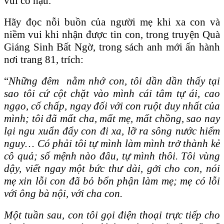
vui có hậu.
Hãy đọc nỗi buồn của người mẹ khi xa con và
niềm vui khi nhận được tin con, trong truyện Quà
Giáng Sinh Bất Ngờ, trong sách anh mới ấn hành
nơi trang 81, trích:
“
Những đêm nằm nhớ con, tôi dần dần thấy tại
sao tôi cứ cột chặt vào mình cái tâm tự ái, cao
ngạo, cố chấp, ngay đối với con ruột duy nhất của
mình; tôi đã mất cha, mất mẹ, mất chồng, sao nay
lại ngu xuẩn đẩy con đi xa, lỡ ra sông nước hiểm
nguy… Có phải tôi tự mình làm mình trở thành kẻ
cô quả; số mệnh nào đâu, tự mình thôi. Tôi vùng
dậy, viết ngay một bức thư dài, gởi cho con, nói
mẹ xin lỗi con đã bỏ bổn phận làm mẹ; mẹ có lỗi
với ông bà nội, với cha con.
Một tuần sau, con tôi gọi điện thoại trực tiếp cho