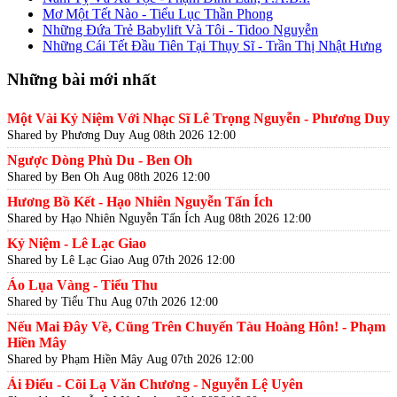
Mơ Một Tết Nào - Tiểu Lục Thần Phong
Những Đứa Trẻ Babylift Và Tôi - Tidoo Nguyễn
Những Cái Tết Đầu Tiên Tại Thụy Sĩ - Trần Thị Nhật Hưng
Những bài mới nhất
Một Vài Kỷ Niệm Với Nhạc Sĩ Lê Trọng Nguyễn - Phương Duy
Shared by Phương Duy
Aug 08th 2026 12:00
Ngược Dòng Phù Du - Ben Oh
Shared by Ben Oh
Aug 08th 2026 12:00
Hương Bồ Kết - Hạo Nhiên Nguyễn Tấn Ích
Shared by Hạo Nhiên Nguyễn Tấn Ích
Aug 08th 2026 12:00
Kỷ Niệm - Lê Lạc Giao
Shared by Lê Lạc Giao
Aug 07th 2026 12:00
Áo Lụa Vàng - Tiểu Thu
Shared by Tiểu Thu
Aug 07th 2026 12:00
Nếu Mai Đây Về, Cũng Trên Chuyến Tàu Hoàng Hôn! - Phạm
Hiền Mây
Shared by Phạm Hiền Mây
Aug 07th 2026 12:00
Ái Điểu - Cõi Lạ Văn Chương - Nguyễn Lệ Uyên