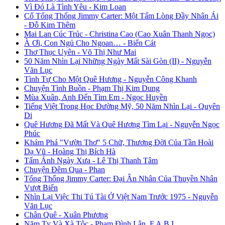
Vì Đó Là Tình Yêu - Kim Loan
Cố Tổng Thống Jimmy Carter: Một Tấm Lòng Đầy Nhân Ái
- Đỗ Kim Thêm
Mai Lan Cúc Trúc - Christina Cao (Cao Xuân Thanh Ngọc)
À Ơi, Con Ngủ Cho Ngoan… - Biển Cát
Thơ Thục Uyên - Võ Thị Như Mai
50 Năm Nhìn Lại Những Ngày Mất Sài Gòn (II) - Nguyễn
Văn Lục
Tình Tự Cho Một Quê Hương - Nguyễn Công Khanh
Chuyện Tình Buồn - Phạm Thị Kim Dung
Mùa Xuân, Anh Đến Tìm Em - Ngọc Huyền
Tiếng Việt Trong Học Đường Mỹ, 50 Năm Nhìn Lại - Quyên
Di
Quê Hương Đã Mất Và Quê Hương Tìm Lại - Nguyễn Ngọc
Phúc
Khám Phá "Vườn Thơ" 5 Chữ, Thương Đời Của Tần Hoài
Dạ Vũ - Hoàng Thị Bích Hà
Tấm Ảnh Ngày Xưa - Lê Thị Thanh Tâm
Chuyện Đêm Qua - Phan
Tổng Thống Jimmy Carter: Đại Ân Nhân Của Thuyền Nhân
Vượt Biển
Nhìn Lại Việc Thi Tú Tài Ở Việt Nam Trước 1975 - Nguyễn
Văn Lục
Chân Quê - Xuân Phương
Năm Tỵ Và Xà Tộc - Phạm Đình Lân, F.A.B.I.