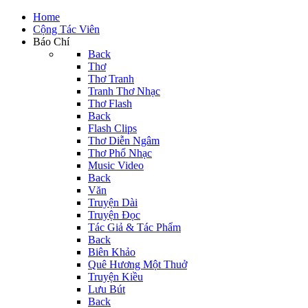
Home
Cộng Tác Viên
Báo Chí
Back
Thơ
Thơ Tranh
Tranh Thơ Nhạc
Thơ Flash
Back
Flash Clips
Thơ Diễn Ngâm
Thơ Phổ Nhạc
Music Video
Back
Văn
Truyện Dài
Truyện Đọc
Tác Giả & Tác Phẩm
Back
Biên Khảo
Quê Hương Một Thuở
Truyện Kiều
Lưu Bút
Back