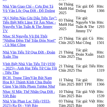
04 Tháng
Nhà Văn Giao Chỉ – Cựu Đại Tá
Tác giả: Đỗ
Hits:
Mười Hai
Vũ Văn Lộc Qua Đời - Đỗ Dzũng
Dzũng
1366
2025
“Kỷ Niệm Nào Ghi Dấu Trên Tay”:
Tác giả:
03 Tháng
Tiễn Biệt Một Lãng Tử Âm Nhạc -
Nguyễn Văn
Hits:
Mười Hai
Nguyễn Văn Tuấn & The Jimmy
Tuấn & The
1293
2025
TV
Jimmy TV
Nhạc Sĩ Nguyễn Vũ Đã Thôi
25 Tháng
Tác giả: Cù
Hits:
“Những Đêm Thế Trần Đón Noel”
Chín 2025
Mai Công
1501
- Cù Mai Công
Tác giả:
Nhà Văn Tiểu Tử Qua Đời - Đoàn
21 Tháng
Hits:
Đoàn Xuân
Xuân Thu
Chín 2025
1643
Thu
Vĩnh Biệt Nhà Văn Tiểu Tử (1930
21 Tháng
Tác giả: Tiểu
Hits:
– 2025) - Anh Hai Tiểu Tử Của Tôi
Chín 2025
Thu
1319
- Tiểu Thu
BCH. Trung Tâm/Văn Bút Nam
11 Tháng
Tác giả:
Hits:
Hoa Kỳ Thành Kính Chia Buồn
Tám 2025
BBT TPH
1366
Cùng Văn Hữu Phạm Tương Như
Nhạc Sĩ Mặc Thế Nhân Qua Đời -
10 Tháng
Tác giả: Việt
Hits:
Việt Báo
Tám 2025
Báo
1539
Nhà Văn Phan Lạc Tiếp (1933-
03 Tháng
Tác giả: Việt
Hits:
2025) Ra Đi - Việt Báo
Tám 2025
Báo
1600