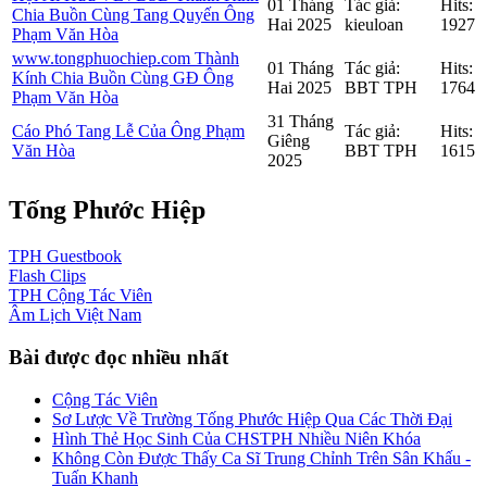
01 Tháng
Tác giả:
Hits:
Chia Buồn Cùng Tang Quyến Ông
Hai 2025
kieuloan
1927
Phạm Văn Hòa
www.tongphuochiep.com Thành
01 Tháng
Tác giả:
Hits:
Kính Chia Buồn Cùng GĐ Ông
Hai 2025
BBT TPH
1764
Phạm Văn Hòa
31 Tháng
Cáo Phó Tang Lễ Của Ông Phạm
Tác giả:
Hits:
Giêng
Văn Hòa
BBT TPH
1615
2025
Tống Phước Hiệp
TPH
Guestbook
Flash
Clips
TPH
Cộng Tác Viên
Âm Lịch
Việt Nam
Bài được đọc nhiều nhất
Cộng Tác Viên
Sơ Lược Về Trường Tống Phước Hiệp Qua Các Thời Đại
Hình Thẻ Học Sinh Của CHSTPH Nhiều Niên Khóa
Không Còn Được Thấy Ca Sĩ Trung Chỉnh Trên Sân Khấu -
Tuấn Khanh