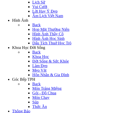
Lịch Sử
Vui Cười
Lời Hay Ý Đẹp
Âm Lịch Việt Nam
Hình Ảnh
Back
Họp Mặt Thường Niên
Hình Ảnh Thầy Cô
Hình Ảnh Học Sinh
Dấu Tích Thuở Học Trò
Khoa Học Đời Sống
Back
Khoa Học
Đời Sống & Sức Khỏe
Làm Đẹp
Mẹo Vặt
Hôn Nhân & Gia Đình
Góc Bếp TPH
Back
Món Tráng Miệng
Gỏi - Đồ Chua
Món Chay
Súp
Thức Ăn
Thông Báo