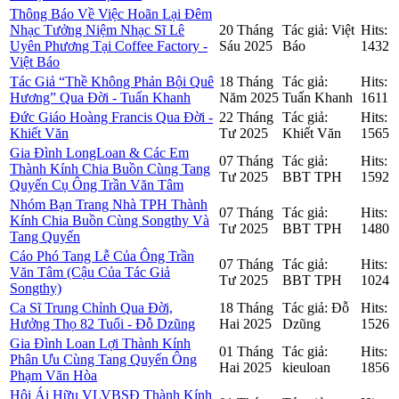
Thông Báo Về Việc Hoãn Lại Đêm
Nhạc Tưởng Niệm Nhạc Sĩ Lê
20 Tháng
Tác giả: Việt
Hits:
Uyên Phương Tại Coffee Factory -
Sáu 2025
Báo
1432
Việt Báo
Tác Giả “Thề Không Phản Bội Quê
18 Tháng
Tác giả:
Hits:
Hương” Qua Đời - Tuấn Khanh
Năm 2025
Tuấn Khanh
1611
Đức Giáo Hoàng Francis Qua Đời -
22 Tháng
Tác giả:
Hits:
Khiết Văn
Tư 2025
Khiết Văn
1565
Gia Đình LongLoan & Các Em
07 Tháng
Tác giả:
Hits:
Thành Kính Chia Buồn Cùng Tang
Tư 2025
BBT TPH
1592
Quyến Cụ Ông Trần Văn Tâm
Nhóm Bạn Trang Nhà TPH Thành
07 Tháng
Tác giả:
Hits:
Kính Chia Buồn Cùng Songthy Và
Tư 2025
BBT TPH
1480
Tang Quyến
Cáo Phó Tang Lễ Của Ông Trần
07 Tháng
Tác giả:
Hits:
Văn Tâm (Cậu Của Tác Giả
Tư 2025
BBT TPH
1024
Songthy)
Ca Sĩ Trung Chỉnh Qua Đời,
18 Tháng
Tác giả: Đỗ
Hits:
Hưởng Thọ 82 Tuổi - Đỗ Dzũng
Hai 2025
Dzũng
1526
Gia Đình Loan Lợi Thành Kính
01 Tháng
Tác giả:
Hits:
Phân Ưu Cùng Tang Quyến Ông
Hai 2025
kieuloan
1856
Phạm Văn Hòa
Hội Ái Hữu VLVBSĐ Thành Kính