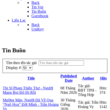
Back
Tin Vui
Tin Buồn
Guestbook
Liên Lạc
Back
UniKey
Tin Buồn
Tìm theo tên tác giả
Display #
Published
Title
Author
Hits
Date
Tác giả:
Thi Sĩ Phạm Thiên Thư - Người
08 Tháng
Hits:
BBT TPH -
Mang Bụi Đỏ Đi Rồi
Năm 2026
374
Tổng Hợp
Mường Mán, Người Đã Về Qua
30 Tháng
Tác giả: Trần
Hits:
“Ngõ Hoa” Đời Mình - Trần Hoàng
Giêng
Hoàng Vy
1142
Vy
2026