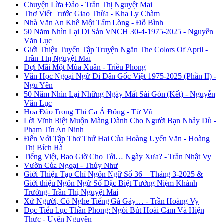
Chuyện Lừa Đảo - Trần Thị Nguyệt Mai
Thơ Viết Trước Giao Thừa - Kha Ly Chàm
Nhà Văn An Khê Một Tấm Lòng - Đỗ Bình
50 Năm Nhìn Lại Di Sản VNCH 30-4-1975-2025 - Nguyễn
Văn Lục
Giới Thiệu Tuyển Tập Truyện Ngắn The Colors Of April -
Trần Thị Nguyệt Mai
Đợi Mãi Một Mùa Xuân - Triều Phong
Văn Học Ngoại Ngữ Di Dân Gốc Việt 1975-2025 (Phần II) -
Ngu Yên
50 Năm Nhìn Lại Những Ngày Mất Sài Gòn (Kết) - Nguyễn
Văn Lục
Hoa Đào Trong Thi Ca Á Đông - Từ Vũ
Lời Vĩnh Biệt Muộn Màng Dành Cho Người Bạn Nhảy Dù -
Phạm Tín An Ninh
Đến Với Tập Thơ Thứ Hai Của Hoàng Uyển Văn - Hoàng
Thị Bích Hà
Tiếng Việt, Bao Giờ Cho Tới… Ngày Xưa? - Trần Nhật Vy
Vườn Của Ngoại - Thủy Như
Giới Thiệu Tạp Chí Ngôn Ngữ Số 36 – Tháng 3-2025 &
Giới thiệu Ngôn Ngữ Số Đặc Biệt Tưởng Niệm Khánh
Trường- Trần Thị Nguyệt Mai
Xứ Người, Có Nghe Tiếng Gà Gáy… - Trần Hoàng Vy
Đọc Tiểu Lục Thần Phong: Ngòi Bút Hoài Cảm Và Hiện
Thực - Uyên Nguyên