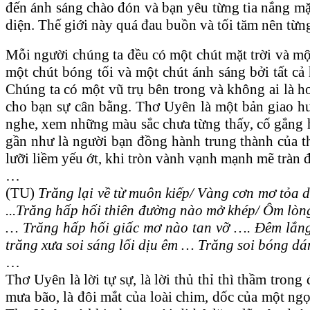
đến ánh sáng chào đón và bạn yêu từng tia nắng mặt
diện. Thế giới này quá đau buồn và tối tăm nên từn
Mỗi người chúng ta đều có một chút mặt trời và mộ
một chút bóng tối và một chút ánh sáng bởi tất cả 
Chúng ta có một vũ trụ bên trong và không ai là hoà
cho bạn sự cân bằng. Thơ Uyên là một bản giao h
nghe, xem những màu sắc chưa từng thấy, cố gắng hi
gần như là người bạn đồng hành trung thành của th
lưỡi liềm yếu ớt, khi tròn vành vạnh mạnh mẽ tràn 
…
(TU)
Trăng lại về từ muôn kiếp/ Vàng cơn mơ tỏa 
...Trăng hấp hối thiên đường nào mở khép/ Ôm lòng
… Trăng hấp hối giấc mơ nào tan vỡ …. Đêm lắng 
trăng xưa soi sáng lối dịu êm … Trăng soi bóng dán
…
Thơ Uyên là lời tự sự, là lời thủ thỉ thì thầm tro
mưa bão, là đôi mắt của loài chim, dốc của một ngọ