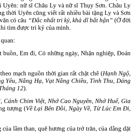
với Uyên: nữ sĩ Châu Ly và nữ sĩ Thụy Sơn. Châu Ly
 thời Uyên cũng viết rất nhiều bài tặng Ly và Sơn
 văn có câu
“Đắc nhất tri kỷ, khả dĩ bất hận”
(Ở đời
hi tìm được tri kỷ của mình.
 quan:
(Giọt buồn, Em đi, Có những ngày, Nhận nghiệp, Đoản
theo mạch nguồn thời gian rất chặt chẽ (
Hạnh Ngộ,
 Yêu, Nắng Hạ, Vạt Nắng Chiều, Tình Thu, Dáng
 Tháng 12
).
 Cánh Chim Việt, Nhớ Cao Nguyên, Nhớ Huế, Gia
ng tượng (
Về Lại Bên Đồi, Ngày Về, Từ Lúc Em Đi,
ủa lầm than, quê hương của trở trăn, của dằng dặt