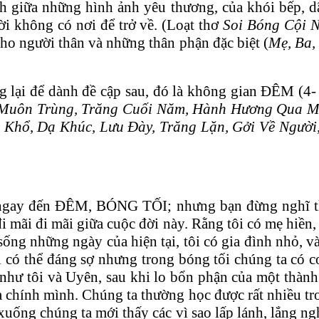
h giữa những hình ảnh yêu thương, của khói bếp, d
i không có nơi để trở về. (Loạt thơ
Soi Bóng Cội N
cho người thân và những thân phận đặc biệt (
Mẹ, Ba,
ưng lại để dành đề cập sau, đó là không gian ĐÊM (
 Muôn Trùng, Trăng Cuối Năm, Hành Hương Qua M
nh Khổ, Dạ Khúc, Lưu Đày, Trăng Lặn, Gởi Về Ngườ
hĩ ngay đến ĐÊM, BÓNG TỐI; nhưng bạn đừng nghĩ t
i mãi đi mãi giữa cuộc đời này. Rằng tôi có mẹ hiền,
sống những ngày của hiện tại, tôi có gia đình nhỏ, v
i có thể đáng sợ nhưng trong bóng tối chúng ta có c
hư tôi và Uyên, sau khi lo bổn phận của một thành 
là chính mình. Chúng ta thường học được rất nhiều 
uống chúng ta mới thấy các vì sao lấp lánh, lắng nghe