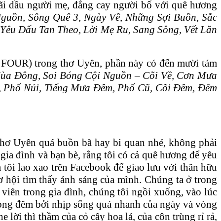
ãi dầu người mẹ, đắng cay người bố với quê hương
guồn, Sông Quê 3, Ngày Về, Những Sợi Buồn, Sắc
 Yêu Dấu Tan Theo, Lời Mẹ Ru, Sang Sông, Vết Lăn
4- FOUR) trong thơ Uyên, phần này có đến mười tám
ùa Đông, Soi Bóng Cội Nguồn – Cõi Về, Cơn Mưa
i, Phố Núi, Tiếng Mưa Đêm, Phố Cũ, Cõi Đêm, Đêm
hơ Uyên quá buồn bã hay bi quan nhé, không phải
 gia đình và bạn bè, rằng tôi có cả quê hương để yêu
à tôi lao xao trên Facebook để giao lưu với thân hữu
ơ hội tìm thấy ánh sáng của mình. Chúng ta ở trong
viên trong gia đình, chúng tôi ngồi xuống, vào lúc
trong đêm bởi nhịp sống quá nhanh của ngày và vòng
 lời thì thầm của cỏ cây hoa lá, của côn trùng rỉ rả,