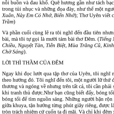
nỗi buồn và đau khổ. Quê hương gần như tách bạc
trong tủi nhục và những đọa đày, như thể một ngườ
Xuân, Này Em Có Nhớ, Biển Nhớ
); Thơ Uyên viết 
Trầm
)
Và phần cuối cùng lẽ ra tôi nghĩ đến đầu tiên nh
bài, mà tôi tự gọi là mười tám bài thơ Đêm. (
Tiếng
Chiều, Nguyệt Tàn, Tiễn Biệt, Mùa Trăng Cũ, Ki
Chờ Sáng
).
LỜI THÌ THẦM CỦA ĐÊM
Ngay khi đọc lướt qua tập thơ của Uyên, tôi ng
theo hướng đó. Tôi nghĩ đến tôi, một người lữ thứ đ
thương và ngóng về nhưng trên tất cả, tôi cần phải 
khi tranh thủ được.Như bạn cũng biết đấy, bóng tố
bóng tối để tìm nguồn sáng. Những người bận rộn n
giữa khuya, tận hưởng từng phút giây riêng, được 
tròn trách nhiệm cứ cuốn ta đi mãi. Và chỉ khi đêm x