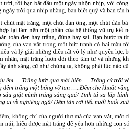
 trời, rồi bạn bắt đầu một ngày nhộn nhịp, với công
g ngày trôi qua nhịp nhàng, bạn biết quý và bạn tận 
t chút mặt trăng, một chút đàn ông, một chút đàn bà
hợp lại làm nên một phần của hệ thống vũ trụ kết n
n toàn đen hay trắng, đúng hay sai. Bạn bước ra từ 
ưởng của vạn vật trong một bức tranh có hai màu t
ểu và lý giải những điều rất vô lý như quyền lực, bạ
i nhân, mặt trăng luôn dõi theo tâm tư và những k
đầy ánh sáng, cứ như chúng ta, không phải lúc nào c
dịu êm … Trăng lướt qua mái hiên … Trăng cứ trôi v
 đêm trăng một bóng vỡ tan …..Đêm che khuất vầng 
sâu giật mình trăng sáng quá/ Tinh tú xa lấp lánh
g ai về nghiêng ngã/ Đêm tàn rơi tiếc nuối buổi xuâ
ng đêm, không chỉ của người thơ mà của vạn vật, một 
n núi, hiểu được mặt trăng để yêu hơn những con só