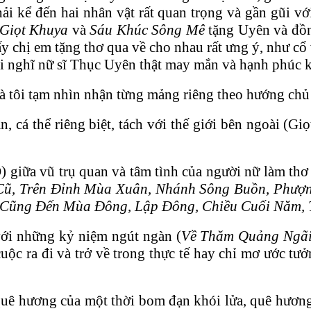
hải kể đến hai nhân vật rất quan trọng và gần gũi 
 Giọt Khuya
và
Sáu Khúc Sông Mê
tặng Uyên và đồng
 chị em tặng thơ qua về cho nhau rất ưng ý, như cổ
ôi nghĩ nữ sĩ Thục Uyên thật may mắn và hạnh phúc k
à tôi tạm nhìn nhận từng mảng riêng theo hướng chủ
ân, cá thể riêng biệt, tách với thế giới bên ngoài 
 giữa vũ trụ quan và tâm tình của người nữ làm thơ 
ũ, Trên Đỉnh Mùa Xuân, Nhánh Sông Buồn, Phượng
i Cũng Đến Mùa Đông, Lập Đông, Chiều Cuối Năm,
 với những kỷ niệm ngút ngàn (
Về Thăm Quảng Ngãi,
uộc ra đi và trở về trong thực tế hay chỉ mơ ước tưở
hương của một thời bom đạn khói lửa, quê hương c