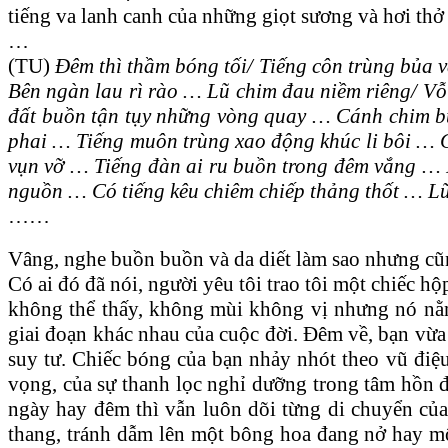
tiếng va lanh canh của những giọt sương và hơi thở
…
(TU)
Đêm thì thầm bóng tối/ Tiếng côn trùng bủa
Bên ngàn lau rì rào … Lũ chim đau niềm riêng/ Vỗ 
đất buồn tận tụy những vòng quay … Cánh chim buồ
phai … Tiếng muôn trùng xao động khúc li bôi … 
vụn vỡ … Tiếng đàn ai ru buồn trong đêm vắng … N
nguồn … Có tiếng kêu chiêm chiếp thảng thốt … L
……
Vâng, nghe buồn buồn và da diết làm sao nhưng cũng 
Có ai đó đã nói, người yêu tôi trao tôi một chiếc 
không thể thấy, không mùi không vị nhưng nó nằ
giai đoạn khác nhau của cuộc đời. Đêm về, bạn vừa 
suy tư. Chiếc bóng của bạn nhảy nhót theo vũ điệu
vọng, của sự thanh lọc nghỉ dưỡng trong tâm hồn 
ngày hay đêm thì vẫn luôn dõi từng di chuyển của
thang, tránh dẫm lên một bông hoa đang nở hay mộ