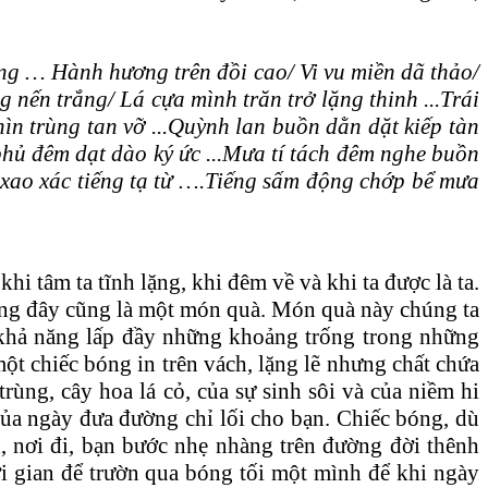
ng … Hành hương trên đồi cao/ Vi vu miền dã thảo/
nến trắng/ Lá cựa mình trăn trở lặng thinh ...Trái
n trùng tan vỡ ...Quỳnh lan buồn dằn dặt kiếp tàn
ủ đêm dạt dào ký ức ...Mưa tí tách đêm nghe buồn
 xao xác tiếng tạ từ ….Tiếng sấm động chớp bể mưa
i tâm ta tĩnh lặng, khi đêm về và khi ta được là ta.
 rằng đây cũng là một món quà. Món quà này chúng ta
khả năng lấp đầy những khoảng trống trong những
ột chiếc bóng in trên vách, lặng lẽ nhưng chất chứa
ùng, cây hoa lá cỏ, của sự sinh sôi và của niềm hi
ủa ngày đưa đường chỉ lối cho bạn. Chiếc bóng, dù
, nơi đi, bạn bước nhẹ nhàng trên đường đời thênh
i gian để trườn qua bóng tối một mình để khi ngày