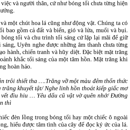
 việc và người thân, cứ như bóng tối chưa từng hiện
hưởng.
 và một chút hoa lá cũng như động vật. Chúng ta có
ối bao gồm cả đất và biển, gió và lửa, muối và bụi.
bóng tối và chu trình tối sáng cứ lặp lại mãi để giữ
ối sáng, Uyên nghe được những âm thanh chưa từng
o hành, chiến tranh và hũy diệt. Đặc biệt mặt trăng
hoảnh khắc tối sáng của một tâm hồn. Mặt trăng khi
ũng hoàn hảo.
ẫn trôi thiết tha ….Trăng vỡ một màu đêm thổn thức
trăng khuyết tật/ Nghe linh hồn thoát kiếp giấc mơ
 vết đìu hiu … Yêu dấu cũ vật vờ quên nhớ/ Đường
n thì
chiếc đèn lồng trong bóng tối hay một chiếc ô ngoài
ng, hiểu được tâm tình của cây để đọc ký ức của lá.