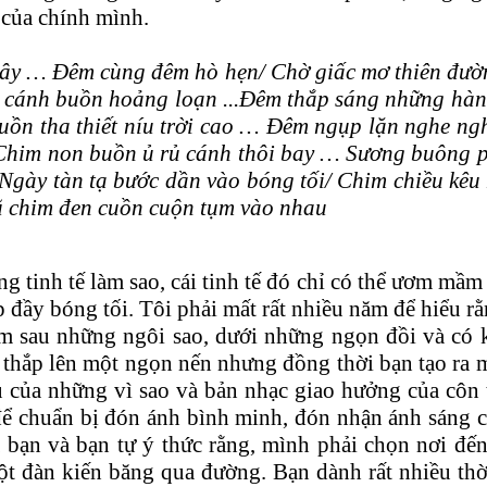
 của chính mình.
 vây … Đêm cùng đêm hò hẹn/ Chờ giấc mơ thiên đườ
cánh buồn hoảng loạn ...Đêm thắp sáng những hàng 
n tha thiết níu trời cao … Đêm ngụp lặn nghe nghì
Chim non buồn ủ rủ cánh thôi bay … Sương buông ph
gày tàn tạ bước dần vào bóng tối/ Chim chiều kêu
ũ chim đen cuồn cuộn tụm vào nhau
tinh tế làm sao, cái tinh tế đó chỉ có thể ươm mầm kh
hộp đầy bóng tối. Tôi phải mất rất nhiều năm để hiểu
m sau những ngôi sao, dưới những ngọn đồi và có 
thắp lên một ngọn nến nhưng đồng thời bạn tạo ra m
 của những vì sao và bản nhạc giao hưởng của côn tr
để chuẩn bị đón ánh bình minh, đón nhận ánh sáng c
 bạn và bạn tự ý thức rằng, mình phải chọn nơi đến
t đàn kiến băng qua đường. Bạn dành rất nhiều thờ