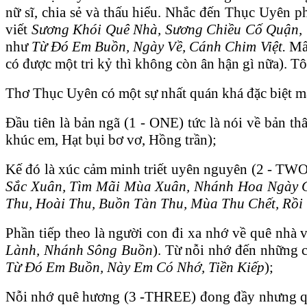
nữ sĩ, chia sẻ và thấu hiểu. Nhắc đến Thục Uyên p
viết
Sương Khói Quê Nhà, Sương Chiều Cố Quận,
như
Từ Đó Em Buồn, Ngày Về, Cánh Chim Việt.
Mấy
có được một tri kỷ thì không còn ân hận gì nữa). T
Thơ Thục Uyên có một sự nhất quán khá đặc biệt m
Đầu tiên là bản ngã (1 - ONE) tức là nói về bản th
khúc em, Hạt bụi bơ vơ, Hồng trần);
Kế đó là xúc cảm minh triết uyên nguyên (2 - TWO)
Sắc Xuân, Tìm Mãi Mùa Xuân, Nhánh Hoa Ngày C
Thu, Hoài Thu, Buồn Tàn Thu, Mùa Thu Chết, Rồ
Phần tiếp theo là người con đi xa nhớ về quê nhà
Lành, Nhánh Sông Buồn
). Từ nỗi nhớ đến những c
Từ Đó Em Buồn, Này Em Có Nhớ, Tiền Kiếp
);
Nỗi nhớ quê hương (3 -THREE) đong đầy nhưng quê 