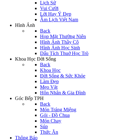
Lịch Sử
Vui Cười
Lời Hay Ý Đẹp
Âm Lịch Việt Nam
Hình Ảnh
Back
Họp Mặt Thường Niên
Hình Ảnh Thầy Cô
Hình Ảnh Học Sinh
Dấu Tích Thuở Học Trò
Khoa Học Đời Sống
Back
Khoa Học
Đời Sống & Sức Khỏe
Làm Đẹp
Mẹo Vặt
Hôn Nhân & Gia Đình
Góc Bếp TPH
Back
Món Tráng Miệng
Gỏi - Đồ Chua
Món Chay
Súp
Thức Ăn
Thông Báo