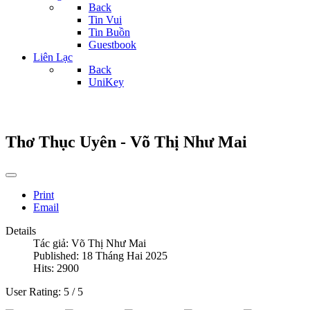
Back
Tin Vui
Tin Buồn
Guestbook
Liên Lạc
Back
UniKey
Thơ Thục Uyên - Võ Thị Như Mai
Print
Email
Details
Tác giả:
Võ Thị Như Mai
Published: 18 Tháng Hai 2025
Hits: 2900
User Rating:
5
/
5