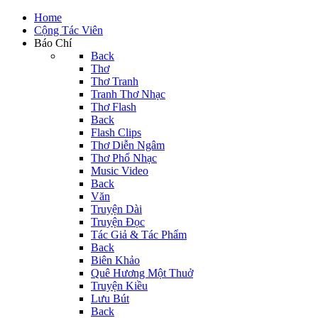
Home
Cộng Tác Viên
Báo Chí
Back
Thơ
Thơ Tranh
Tranh Thơ Nhạc
Thơ Flash
Back
Flash Clips
Thơ Diễn Ngâm
Thơ Phổ Nhạc
Music Video
Back
Văn
Truyện Dài
Truyện Đọc
Tác Giả & Tác Phẩm
Back
Biên Khảo
Quê Hương Một Thuở
Truyện Kiều
Lưu Bút
Back