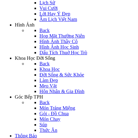
Lịch Sử
Vui Cười
Lời Hay Ý Đẹp
Âm Lịch Việt Nam
Hình Ảnh
Back
Họp Mặt Thường Niên
Hình Ảnh Thầy Cô
Hình Ảnh Học Sinh
Dấu Tích Thuở Học Trò
Khoa Học Đời Sống
Back
Khoa Học
Đời Sống & Sức Khỏe
Làm Đẹp
Mẹo Vặt
Hôn Nhân & Gia Đình
Góc Bếp TPH
Back
Món Tráng Miệng
Gỏi - Đồ Chua
Món Chay
Súp
Thức Ăn
Thông Báo