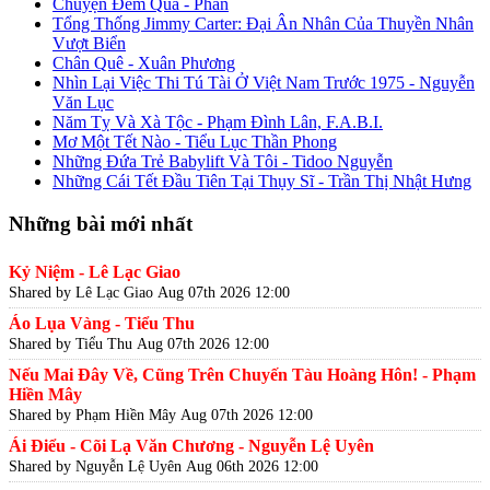
Chuyện Đêm Qua - Phan
Tổng Thống Jimmy Carter: Đại Ân Nhân Của Thuyền Nhân
Vượt Biển
Chân Quê - Xuân Phương
Nhìn Lại Việc Thi Tú Tài Ở Việt Nam Trước 1975 - Nguyễn
Văn Lục
Năm Tỵ Và Xà Tộc - Phạm Đình Lân, F.A.B.I.
Mơ Một Tết Nào - Tiểu Lục Thần Phong
Những Đứa Trẻ Babylift Và Tôi - Tidoo Nguyễn
Những Cái Tết Đầu Tiên Tại Thụy Sĩ - Trần Thị Nhật Hưng
Những bài mới nhất
Kỷ Niệm - Lê Lạc Giao
Shared by Lê Lạc Giao
Aug 07th 2026 12:00
Áo Lụa Vàng - Tiểu Thu
Shared by Tiểu Thu
Aug 07th 2026 12:00
Nếu Mai Đây Về, Cũng Trên Chuyến Tàu Hoàng Hôn! - Phạm
Hiền Mây
Shared by Phạm Hiền Mây
Aug 07th 2026 12:00
Ái Điểu - Cõi Lạ Văn Chương - Nguyễn Lệ Uyên
Shared by Nguyễn Lệ Uyên
Aug 06th 2026 12:00