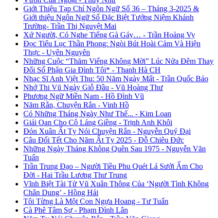
Giới Thiệu Tạp Chí Ngôn Ngữ Số 36 – Tháng 3-2025 &
Giới thiệu Ngôn Ngữ Số Đặc Biệt Tưởng Niệm Khánh
Trường- Trần Thị Nguyệt Mai
Xứ Người, Có Nghe Tiếng Gà Gáy… - Trần Hoàng Vy
Đọc Tiểu Lục Thần Phong: Ngòi Bút Hoài Cảm Và Hiện
Thực - Uyên Nguyên
Những Cuộc “Thăm Viếng Không Mời” Lúc Nửa Đêm Thay
Đổi Số Phận Gia Đình Tôi* - Thanh Hà CH
Nhạc Sĩ Anh Việt Thu: 50 Năm Ngày Mất - Trần Quốc Bảo
Nhớ Thi Vũ Ngày Giỗ Đầu - Vũ Hoàng Thư
Phương Ngữ Miền Nam - Hồ Đình Vũ
Năm Rắn, Chuyện Rắn - Vinh Hồ
Có Những Tháng Ngày Như Thế... - Kim Loan
Giải Oan Cho Cô Láng Giềng - Trịnh Anh Khôi
Đón Xuân Ất Tỵ Nói Chuyện Rắn - Nguyễn Quý Đại
Câu Đối Tết Cho Năm Ất Tỵ 2025 - Đỗ Chiêu Đức
Những Ngày Tháng Không Quên Sau 1975 - Nguyễn Văn
Tuấn
Trần Trung Đạo – Người Tiều Phu Quét Lá Sưởi Ấm Cho
Đời - Hai Trầu Lương Thư Trung
Vĩnh Biệt Tài Tử Vũ Xuân Thông Của ‘Người Tình Không
Chân Dung’ - Hồng Hải
Tôi Từng Là Một Con Ngựa Hoang - Tư Tuấn
Cà Phê Tâm Sự - Phạm Đình Lân