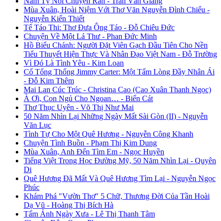
Năm Tỵ Nói Chuyện Rắn - Trần Văn Giang
Mùa Xuân, Hoài Niệm Với Thơ Văn Nguyễn Đình Chiểu -
Nguyễn Kiến Thiết
Tế Táo Thi: Thơ Đưa Ông Táo - Đỗ Chiêu Đức
Chuyện Về Một Lá Thư - Phan Đức Minh
Hồ Biểu Chánh: Người Đặt Viên Gạch Đầu Tiên Cho Nền
Tiểu Thuyết Hiện Thực Và Nhân Đạo Việt Nam - Đỗ Trường
Vì Đó Là Tình Yêu - Kim Loan
Cố Tổng Thống Jimmy Carter: Một Tấm Lòng Đầy Nhân Ái
- Đỗ Kim Thêm
Mai Lan Cúc Trúc - Christina Cao (Cao Xuân Thanh Ngọc)
À Ơi, Con Ngủ Cho Ngoan… - Biển Cát
Thơ Thục Uyên - Võ Thị Như Mai
50 Năm Nhìn Lại Những Ngày Mất Sài Gòn (II) - Nguyễn
Văn Lục
Tình Tự Cho Một Quê Hương - Nguyễn Công Khanh
Chuyện Tình Buồn - Phạm Thị Kim Dung
Mùa Xuân, Anh Đến Tìm Em - Ngọc Huyền
Tiếng Việt Trong Học Đường Mỹ, 50 Năm Nhìn Lại - Quyên
Di
Quê Hương Đã Mất Và Quê Hương Tìm Lại - Nguyễn Ngọc
Phúc
Khám Phá "Vườn Thơ" 5 Chữ, Thương Đời Của Tần Hoài
Dạ Vũ - Hoàng Thị Bích Hà
Tấm Ảnh Ngày Xưa - Lê Thị Thanh Tâm