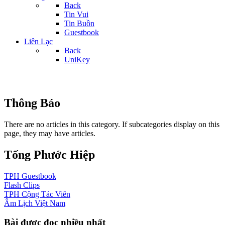
Back
Tin Vui
Tin Buồn
Guestbook
Liên Lạc
Back
UniKey
Thông Báo
There are no articles in this category. If subcategories display on this
page, they may have articles.
Tống Phước Hiệp
TPH
Guestbook
Flash
Clips
TPH
Cộng Tác Viên
Âm Lịch
Việt Nam
Bài được đọc nhiều nhất