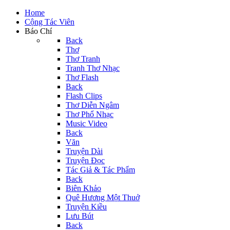
Home
Cộng Tác Viên
Báo Chí
Back
Thơ
Thơ Tranh
Tranh Thơ Nhạc
Thơ Flash
Back
Flash Clips
Thơ Diễn Ngâm
Thơ Phổ Nhạc
Music Video
Back
Văn
Truyện Dài
Truyện Đọc
Tác Giả & Tác Phẩm
Back
Biên Khảo
Quê Hương Một Thuở
Truyện Kiều
Lưu Bút
Back