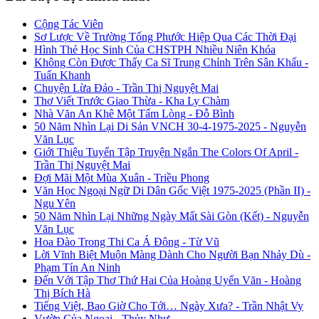
Cộng Tác Viên
Sơ Lược Về Trường Tống Phước Hiệp Qua Các Thời Đại
Hình Thẻ Học Sinh Của CHSTPH Nhiều Niên Khóa
Không Còn Được Thấy Ca Sĩ Trung Chỉnh Trên Sân Khấu -
Tuấn Khanh
Chuyện Lừa Đảo - Trần Thị Nguyệt Mai
Thơ Viết Trước Giao Thừa - Kha Ly Chàm
Nhà Văn An Khê Một Tấm Lòng - Đỗ Bình
50 Năm Nhìn Lại Di Sản VNCH 30-4-1975-2025 - Nguyễn
Văn Lục
Giới Thiệu Tuyển Tập Truyện Ngắn The Colors Of April -
Trần Thị Nguyệt Mai
Đợi Mãi Một Mùa Xuân - Triều Phong
Văn Học Ngoại Ngữ Di Dân Gốc Việt 1975-2025 (Phần II) -
Ngu Yên
50 Năm Nhìn Lại Những Ngày Mất Sài Gòn (Kết) - Nguyễn
Văn Lục
Hoa Đào Trong Thi Ca Á Đông - Từ Vũ
Lời Vĩnh Biệt Muộn Màng Dành Cho Người Bạn Nhảy Dù -
Phạm Tín An Ninh
Đến Với Tập Thơ Thứ Hai Của Hoàng Uyển Văn - Hoàng
Thị Bích Hà
Tiếng Việt, Bao Giờ Cho Tới… Ngày Xưa? - Trần Nhật Vy
Vườn Của Ngoại - Thủy Như