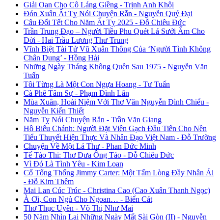
Giải Oan Cho Cô Láng Giềng - Trịnh Anh Khôi
Đón Xuân Ất Tỵ Nói Chuyện Rắn - Nguyễn Quý Đại
Câu Đối Tết Cho Năm Ất Tỵ 2025 - Đỗ Chiêu Đức
Trần Trung Đạo – Người Tiều Phu Quét Lá Sưởi Ấm Cho
Đời - Hai Trầu Lương Thư Trung
Vĩnh Biệt Tài Tử Vũ Xuân Thông Của ‘Người Tình Không
Chân Dung’ - Hồng Hải
Những Ngày Tháng Không Quên Sau 1975 - Nguyễn Văn
Tuấn
Tôi Từng Là Một Con Ngựa Hoang - Tư Tuấn
Cà Phê Tâm Sự - Phạm Đình Lân
Mùa Xuân, Hoài Niệm Với Thơ Văn Nguyễn Đình Chiểu -
Nguyễn Kiến Thiết
Năm Tỵ Nói Chuyện Rắn - Trần Văn Giang
Hồ Biểu Chánh: Người Đặt Viên Gạch Đầu Tiên Cho Nền
Tiểu Thuyết Hiện Thực Và Nhân Đạo Việt Nam - Đỗ Trường
Chuyện Về Một Lá Thư - Phan Đức Minh
Tế Táo Thi: Thơ Đưa Ông Táo - Đỗ Chiêu Đức
Vì Đó Là Tình Yêu - Kim Loan
Cố Tổng Thống Jimmy Carter: Một Tấm Lòng Đầy Nhân Ái
- Đỗ Kim Thêm
Mai Lan Cúc Trúc - Christina Cao (Cao Xuân Thanh Ngọc)
À Ơi, Con Ngủ Cho Ngoan… - Biển Cát
Thơ Thục Uyên - Võ Thị Như Mai
50 Năm Nhìn Lại Những Ngày Mất Sài Gòn (II) - Nguyễn