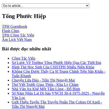
Tống Phước Hiệp
TPH
Guestbook
Flash
Clips
TPH
Cộng Tác Viên
Âm Lịch
Việt Nam
Bài được đọc nhiều nhất
Cộng Tác Viên
Sơ Lược Về Trường Tống Phước Hiệp Qua Các Thời Đại
Hình Thẻ Học Sinh Của CHSTPH Nhiều Niên Khóa
Không Còn Được Thấy Ca Sĩ Trung Chỉnh Trên Sân Khấu -
Tuấn Khanh
Chuyện Lừa Đảo - Trần Thị Nguyệt Mai
Thơ Viết Trước Giao Thừa - Kha Ly Chàm
Nhà Văn An Khê Một Tấm Lòng - Đỗ Bình
50 Năm Nhìn Lại Di Sản VNCH 30-4-1975-2025 - Nguyễn
Văn Lục
Giới Thiệu Tuyển Tập Truyện Ngắn The Colors Of April -
Trần Thị Nguyệt Mai