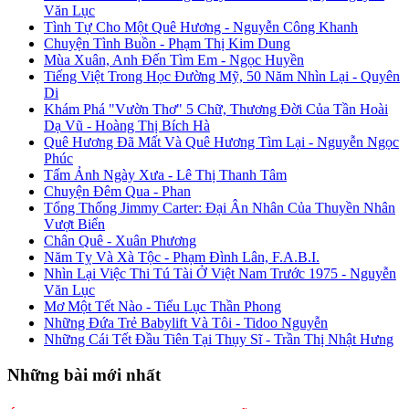
Văn Lục
Tình Tự Cho Một Quê Hương - Nguyễn Công Khanh
Chuyện Tình Buồn - Phạm Thị Kim Dung
Mùa Xuân, Anh Đến Tìm Em - Ngọc Huyền
Tiếng Việt Trong Học Đường Mỹ, 50 Năm Nhìn Lại - Quyên
Di
Khám Phá "Vườn Thơ" 5 Chữ, Thương Đời Của Tần Hoài
Dạ Vũ - Hoàng Thị Bích Hà
Quê Hương Đã Mất Và Quê Hương Tìm Lại - Nguyễn Ngọc
Phúc
Tấm Ảnh Ngày Xưa - Lê Thị Thanh Tâm
Chuyện Đêm Qua - Phan
Tổng Thống Jimmy Carter: Đại Ân Nhân Của Thuyền Nhân
Vượt Biển
Chân Quê - Xuân Phương
Năm Tỵ Và Xà Tộc - Phạm Đình Lân, F.A.B.I.
Nhìn Lại Việc Thi Tú Tài Ở Việt Nam Trước 1975 - Nguyễn
Văn Lục
Mơ Một Tết Nào - Tiểu Lục Thần Phong
Những Đứa Trẻ Babylift Và Tôi - Tidoo Nguyễn
Những Cái Tết Đầu Tiên Tại Thụy Sĩ - Trần Thị Nhật Hưng
Những bài mới nhất