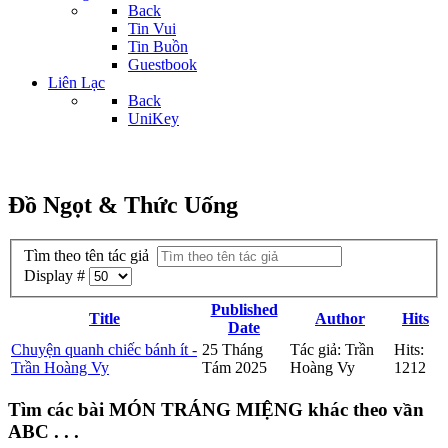
Back
Tin Vui
Tin Buồn
Guestbook
Liên Lạc
Back
UniKey
Đồ Ngọt & Thức Uống
Tìm theo tên tác giả
Display #
Published
Title
Author
Hits
Date
Chuyện quanh chiếc bánh ít -
25 Tháng
Tác giả: Trần
Hits:
Trần Hoàng Vy
Tám 2025
Hoàng Vy
1212
Tìm các bài MÓN TRÁNG MIỆNG khác theo vần
ABC . . .