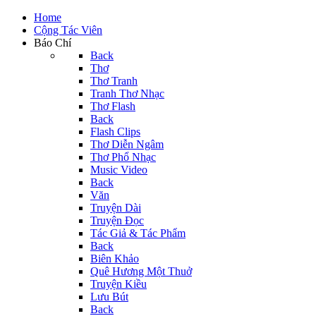
Home
Cộng Tác Viên
Báo Chí
Back
Thơ
Thơ Tranh
Tranh Thơ Nhạc
Thơ Flash
Back
Flash Clips
Thơ Diễn Ngâm
Thơ Phổ Nhạc
Music Video
Back
Văn
Truyện Dài
Truyện Đọc
Tác Giả & Tác Phẩm
Back
Biên Khảo
Quê Hương Một Thuở
Truyện Kiều
Lưu Bút
Back