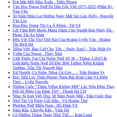
Đợi Mãi Một Mùa Xuân - Triều Phong
Văn Học Ngoại Ngữ Di Dân Gốc Việt 1975-2025 (Phần II) -
Ngu Yên
50 Năm Nhìn Lại Những Ngày Mất Sài Gòn (Kết) - Nguyễn
Văn Lục
Hoa Đào Trong Thi Ca Á Đông - Từ Vũ
Lời Vĩnh Biệt Muộn Màng Dành Cho Người Bạn Nhảy Dù -
Phạm Tín An Ninh
Đến Với Tập Thơ Thứ Hai Của Hoàng Uyển Văn - Hoàng
Thị Bích Hà
Tiếng Việt, Bao Giờ Cho Tới… Ngày Xưa? - Trần Nhật Vy
Vườn Của Ngoại - Thủy Như
Giới Thiệu Tạp Chí Ngôn Ngữ Số 36 – Tháng 3-2025 &
Giới thiệu Ngôn Ngữ Số Đặc Biệt Tưởng Niệm Khánh
Trường- Trần Thị Nguyệt Mai
Xứ Người, Có Nghe Tiếng Gà Gáy… - Trần Hoàng Vy
Đọc Tiểu Lục Thần Phong: Ngòi Bút Hoài Cảm Và Hiện
Thực - Uyên Nguyên
Những Cuộc “Thăm Viếng Không Mời” Lúc Nửa Đêm Thay
Đổi Số Phận Gia Đình Tôi* - Thanh Hà CH
Nhạc Sĩ Anh Việt Thu: 50 Năm Ngày Mất - Trần Quốc Bảo
Nhớ Thi Vũ Ngày Giỗ Đầu - Vũ Hoàng Thư
Phương Ngữ Miền Nam - Hồ Đình Vũ
Năm Rắn, Chuyện Rắn - Vinh Hồ
Có Những Tháng Ngày Như Thế... - Kim Loan