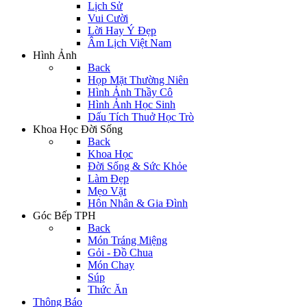
Lịch Sử
Vui Cười
Lời Hay Ý Đẹp
Âm Lịch Việt Nam
Hình Ảnh
Back
Họp Mặt Thường Niên
Hình Ảnh Thầy Cô
Hình Ảnh Học Sinh
Dấu Tích Thuở Học Trò
Khoa Học Đời Sống
Back
Khoa Học
Đời Sống & Sức Khỏe
Làm Đẹp
Mẹo Vặt
Hôn Nhân & Gia Đình
Góc Bếp TPH
Back
Món Tráng Miệng
Gỏi - Đồ Chua
Món Chay
Súp
Thức Ăn
Thông Báo