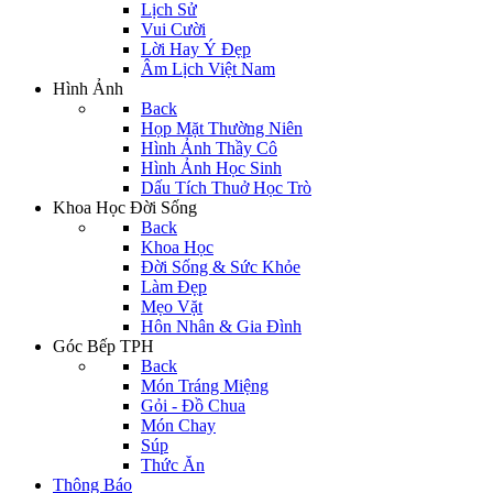
Lịch Sử
Vui Cười
Lời Hay Ý Đẹp
Âm Lịch Việt Nam
Hình Ảnh
Back
Họp Mặt Thường Niên
Hình Ảnh Thầy Cô
Hình Ảnh Học Sinh
Dấu Tích Thuở Học Trò
Khoa Học Đời Sống
Back
Khoa Học
Đời Sống & Sức Khỏe
Làm Đẹp
Mẹo Vặt
Hôn Nhân & Gia Đình
Góc Bếp TPH
Back
Món Tráng Miệng
Gỏi - Đồ Chua
Món Chay
Súp
Thức Ăn
Thông Báo