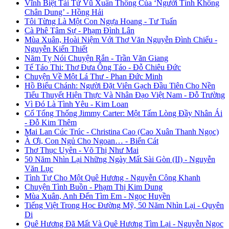
Vĩnh Biệt Tài Tử Vũ Xuân Thông Của ‘Người Tình Không
Chân Dung’ - Hồng Hải
Tôi Từng Là Một Con Ngựa Hoang - Tư Tuấn
Cà Phê Tâm Sự - Phạm Đình Lân
Mùa Xuân, Hoài Niệm Với Thơ Văn Nguyễn Đình Chiểu -
Nguyễn Kiến Thiết
Năm Tỵ Nói Chuyện Rắn - Trần Văn Giang
Tế Táo Thi: Thơ Đưa Ông Táo - Đỗ Chiêu Đức
Chuyện Về Một Lá Thư - Phan Đức Minh
Hồ Biểu Chánh: Người Đặt Viên Gạch Đầu Tiên Cho Nền
Tiểu Thuyết Hiện Thực Và Nhân Đạo Việt Nam - Đỗ Trường
Vì Đó Là Tình Yêu - Kim Loan
Cố Tổng Thống Jimmy Carter: Một Tấm Lòng Đầy Nhân Ái
- Đỗ Kim Thêm
Mai Lan Cúc Trúc - Christina Cao (Cao Xuân Thanh Ngọc)
À Ơi, Con Ngủ Cho Ngoan… - Biển Cát
Thơ Thục Uyên - Võ Thị Như Mai
50 Năm Nhìn Lại Những Ngày Mất Sài Gòn (II) - Nguyễn
Văn Lục
Tình Tự Cho Một Quê Hương - Nguyễn Công Khanh
Chuyện Tình Buồn - Phạm Thị Kim Dung
Mùa Xuân, Anh Đến Tìm Em - Ngọc Huyền
Tiếng Việt Trong Học Đường Mỹ, 50 Năm Nhìn Lại - Quyên
Di
Quê Hương Đã Mất Và Quê Hương Tìm Lại - Nguyễn Ngọc