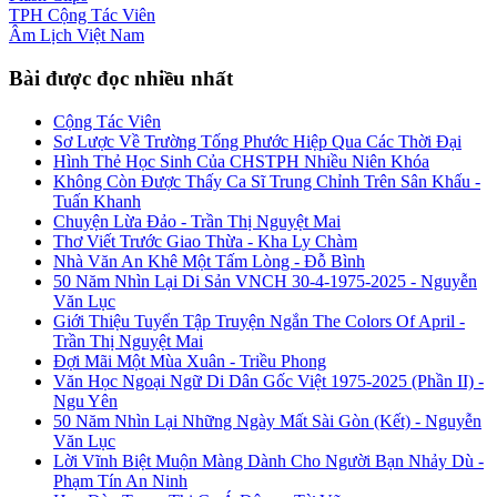
TPH
Cộng Tác Viên
Âm Lịch
Việt Nam
Bài được đọc nhiều nhất
Cộng Tác Viên
Sơ Lược Về Trường Tống Phước Hiệp Qua Các Thời Đại
Hình Thẻ Học Sinh Của CHSTPH Nhiều Niên Khóa
Không Còn Được Thấy Ca Sĩ Trung Chỉnh Trên Sân Khấu -
Tuấn Khanh
Chuyện Lừa Đảo - Trần Thị Nguyệt Mai
Thơ Viết Trước Giao Thừa - Kha Ly Chàm
Nhà Văn An Khê Một Tấm Lòng - Đỗ Bình
50 Năm Nhìn Lại Di Sản VNCH 30-4-1975-2025 - Nguyễn
Văn Lục
Giới Thiệu Tuyển Tập Truyện Ngắn The Colors Of April -
Trần Thị Nguyệt Mai
Đợi Mãi Một Mùa Xuân - Triều Phong
Văn Học Ngoại Ngữ Di Dân Gốc Việt 1975-2025 (Phần II) -
Ngu Yên
50 Năm Nhìn Lại Những Ngày Mất Sài Gòn (Kết) - Nguyễn
Văn Lục
Lời Vĩnh Biệt Muộn Màng Dành Cho Người Bạn Nhảy Dù -
Phạm Tín An Ninh