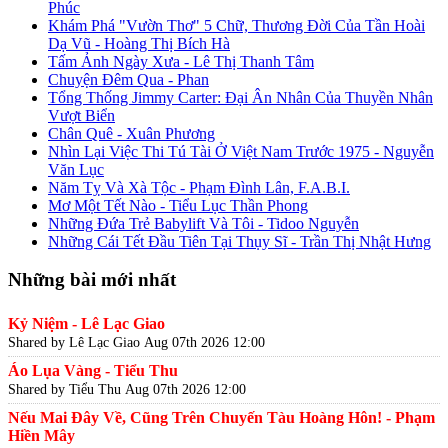
Phúc
Khám Phá "Vườn Thơ" 5 Chữ, Thương Đời Của Tần Hoài
Dạ Vũ - Hoàng Thị Bích Hà
Tấm Ảnh Ngày Xưa - Lê Thị Thanh Tâm
Chuyện Đêm Qua - Phan
Tổng Thống Jimmy Carter: Đại Ân Nhân Của Thuyền Nhân
Vượt Biển
Chân Quê - Xuân Phương
Nhìn Lại Việc Thi Tú Tài Ở Việt Nam Trước 1975 - Nguyễn
Văn Lục
Năm Tỵ Và Xà Tộc - Phạm Đình Lân, F.A.B.I.
Mơ Một Tết Nào - Tiểu Lục Thần Phong
Những Đứa Trẻ Babylift Và Tôi - Tidoo Nguyễn
Những Cái Tết Đầu Tiên Tại Thụy Sĩ - Trần Thị Nhật Hưng
Những bài mới nhất
Kỷ Niệm - Lê Lạc Giao
Shared by Lê Lạc Giao
Aug 07th 2026 12:00
Áo Lụa Vàng - Tiểu Thu
Shared by Tiểu Thu
Aug 07th 2026 12:00
Nếu Mai Đây Về, Cũng Trên Chuyến Tàu Hoàng Hôn! - Phạm
Hiền Mây