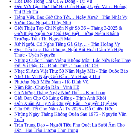
Hoa Đào Trong Thi Ca Á Đông - Từ Vũ
Đến Với Tập Thơ Thứ Hai Của Hoàng Uyển Văn - Hoàng
Thị Bích Hà
Tiếng Việt, Bao Giờ Cho Tới… Ngày Xưa? - Trần Nhật Vy
Vườn Của Ngoại - Thủy Như
Giới Thiệu Tạp Chí Ngôn Ngữ Số 36 – Tháng 3-2025 &
Giới thiệu Ngôn Ngữ Số Đặc Biệt Tưởng Niệm Khánh
Trường- Trần Thị Nguyệt Mai
Xứ Người, Có Nghe Tiếng Gà Gáy… - Trần Hoàng Vy
Đọc Tiểu Lục Thần Phong: Ngòi Bút Hoài Cảm Và Hiện
Thực - Uyên Nguyên
Những Cuộc “Thăm Viếng Không Mời” Lúc Nửa Đêm Thay
Đổi Số Phận Gia Đình Tôi* - Thanh Hà CH
Nhạc Sĩ Anh Việt Thu: 50 Năm Ngày Mất - Trần Quốc Bảo
Nhớ Thi Vũ Ngày Giỗ Đầu - Vũ Hoàng Thư
Phương Ngữ Miền Nam - Hồ Đình Vũ
Năm Rắn, Chuyện Rắn - Vinh Hồ
Có Những Tháng Ngày Như Thế... - Kim Loan
Giải Oan Cho Cô Láng Giềng - Trịnh Anh Khôi
Đón Xuân Ất Tỵ Nói Chuyện Rắn - Nguyễn Quý Đại
Câu Đối Tết Cho Năm Ất Tỵ 2025 - Đỗ Chiêu Đức
Những Ngày Tháng Không Quên Sau 1975 - Nguyễn Văn
Tuấn
Trần Trung Đạo – Người Tiều Phu Quét Lá Sưởi Ấm Cho
Đời - Hai Trầu Lương Thư Trung