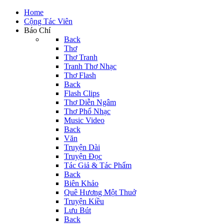
Home
Cộng Tác Viên
Báo Chí
Back
Thơ
Thơ Tranh
Tranh Thơ Nhạc
Thơ Flash
Back
Flash Clips
Thơ Diễn Ngâm
Thơ Phổ Nhạc
Music Video
Back
Văn
Truyện Dài
Truyện Đọc
Tác Giả & Tác Phẩm
Back
Biên Khảo
Quê Hương Một Thuở
Truyện Kiều
Lưu Bút
Back