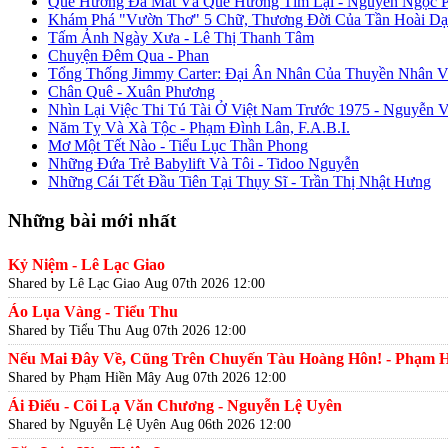
Quê Hương Đã Mất Và Quê Hương Tìm Lại - Nguyễn Ngọc 
Khám Phá "Vườn Thơ" 5 Chữ, Thương Đời Của Tần Hoài Dạ
Tấm Ảnh Ngày Xưa - Lê Thị Thanh Tâm
Chuyện Đêm Qua - Phan
Tổng Thống Jimmy Carter: Đại Ân Nhân Của Thuyền Nhân V
Chân Quê - Xuân Phương
Nhìn Lại Việc Thi Tú Tài Ở Việt Nam Trước 1975 - Nguyễn 
Năm Tỵ Và Xà Tộc - Phạm Đình Lân, F.A.B.I.
Mơ Một Tết Nào - Tiểu Lục Thần Phong
Những Đứa Trẻ Babylift Và Tôi - Tidoo Nguyễn
Những Cái Tết Đầu Tiên Tại Thụy Sĩ - Trần Thị Nhật Hưng
Những bài mới nhất
Kỷ Niệm - Lê Lạc Giao
Shared by Lê Lạc Giao
Aug 07th 2026 12:00
Áo Lụa Vàng - Tiểu Thu
Shared by Tiểu Thu
Aug 07th 2026 12:00
Nếu Mai Đây Về, Cũng Trên Chuyến Tàu Hoàng Hôn! - Phạm 
Shared by Phạm Hiền Mây
Aug 07th 2026 12:00
Ái Điểu - Cõi Lạ Văn Chương - Nguyễn Lệ Uyên
Shared by Nguyễn Lệ Uyên
Aug 06th 2026 12:00