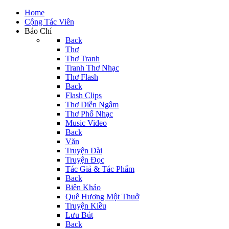
Home
Cộng Tác Viên
Báo Chí
Back
Thơ
Thơ Tranh
Tranh Thơ Nhạc
Thơ Flash
Back
Flash Clips
Thơ Diễn Ngâm
Thơ Phổ Nhạc
Music Video
Back
Văn
Truyện Dài
Truyện Đọc
Tác Giả & Tác Phẩm
Back
Biên Khảo
Quê Hương Một Thuở
Truyện Kiều
Lưu Bút
Back