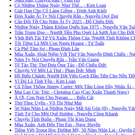
Có Những Tháng Ngày Như Thế... - Kim Loan
Giải Oan Cho Cô Láng Giềng - Trịnh Anh Khôi
Đón Xuân Ất Tỵ Nói Chuyện Rắn - Nguyễn Quý Đại
Câu Đối Tết Cho Năm Ất Tỵ 2025 - Đỗ Chiêu Đức
Những Ngày Tháng Không Quên Sau 1975 - Nguyễn Văn Tu
Trần Trung Đạo – Người Tiều Phu Quét Lá Sưởi Ấm Cho Đời
Vĩnh Biệt Tài Tử Vũ Xuân Thông Của ‘Người Tình Không C
Tôi Từng Là Một Con Ngựa Hoang - Tư Tuấn
Cà Phê Tâm Sự - Phạm Đình Lân
Mùa Xuân, Hoài Niệm Với Thơ Văn Nguyễn Đình Chiểu - Ng
Năm Tỵ Nói Chuyện Rắn - Trần Văn Giang
Tế Táo Thi: Thơ Đưa Ông Táo - Đỗ Chiêu Đức
Chuyện Về Một Lá Thư - Phan Đức Minh
Hồ Biểu Chánh: Người Đặt Viên Gạch Đầu Tiên Cho Nền Tiể
Vì Đó Là Tình Yêu - Kim Loan
Cố Tổng Thống Jimmy Carter: Một Tấm Lòng Đầy Nhân Ái 
Mai Lan Cúc Trúc - Christina Cao (Cao Xuân Thanh Ngọc)
À Ơi, Con Ngủ Cho Ngoan… - Biển Cát
Thơ Thục Uyên - Võ Thị Như Mai
50 Năm Nhìn Lại Những Ngày Mất Sài Gòn (II) - Nguyễn Vă
Tình Tự Cho Một Quê Hương - Nguyễn Công Khanh
Chuyện Tình Buồn - Phạm Thị Kim Dung
Mùa Xuân, Anh Đến Tìm Em - Ngọc Huyền
Tiếng Việt Trong Học Đường Mỹ, 50 Năm Nhìn Lại - Quyên 