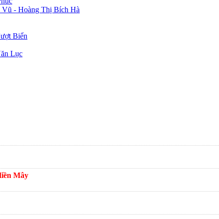
Phúc
 Vũ - Hoàng Thị Bích Hà
ượt Biển
Văn Lục
Hiền Mây