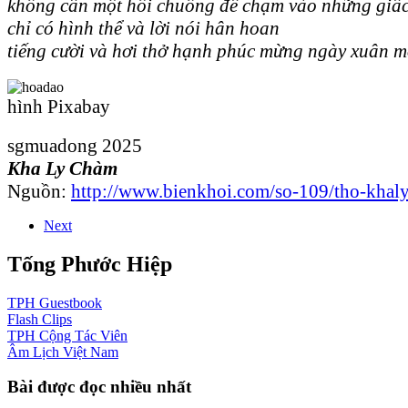
không cần một hồi chuông để chạm vào những giấ
chỉ có hình thể và lời nói hân hoan
tiếng cười và hơi thở hạnh phúc mừng ngày xuân m
hình Pixabay
sgmuadong 2025
Kha Ly Chàm
Nguồn:
http://www.bienkhoi.com/so-109/tho-khal
Next
Tống Phước Hiệp
TPH
Guestbook
Flash
Clips
TPH
Cộng Tác Viên
Âm Lịch
Việt Nam
Bài được đọc nhiều nhất