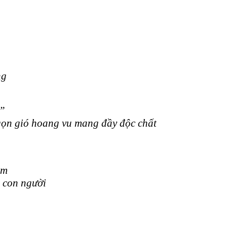
ng
n”
gọn gió hoang vu mang đầy độc chất
im
 con người
n