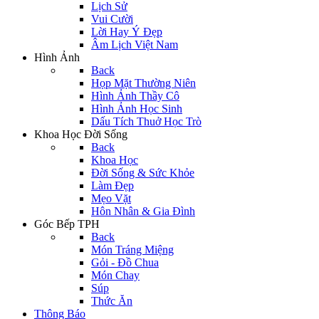
Lịch Sử
Vui Cười
Lời Hay Ý Đẹp
Âm Lịch Việt Nam
Hình Ảnh
Back
Họp Mặt Thường Niên
Hình Ảnh Thầy Cô
Hình Ảnh Học Sinh
Dấu Tích Thuở Học Trò
Khoa Học Đời Sống
Back
Khoa Học
Đời Sống & Sức Khỏe
Làm Đẹp
Mẹo Vặt
Hôn Nhân & Gia Đình
Góc Bếp TPH
Back
Món Tráng Miệng
Gỏi - Đồ Chua
Món Chay
Súp
Thức Ăn
Thông Báo