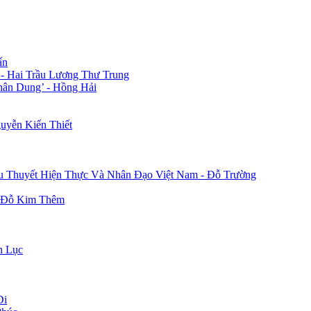
ấn
 - Hai Trầu Lương Thư Trung
hân Dung’ - Hồng Hải
uyễn Kiến Thiết
u Thuyết Hiện Thực Và Nhân Đạo Việt Nam - Đỗ Trường
- Đỗ Kim Thêm
n Lục
Di