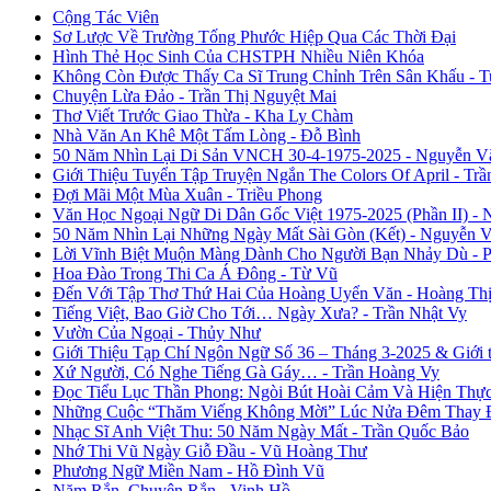
Cộng Tác Viên
Sơ Lược Về Trường Tống Phước Hiệp Qua Các Thời Đại
Hình Thẻ Học Sinh Của CHSTPH Nhiều Niên Khóa
Không Còn Được Thấy Ca Sĩ Trung Chỉnh Trên Sân Khấu - 
Chuyện Lừa Đảo - Trần Thị Nguyệt Mai
Thơ Viết Trước Giao Thừa - Kha Ly Chàm
Nhà Văn An Khê Một Tấm Lòng - Đỗ Bình
50 Năm Nhìn Lại Di Sản VNCH 30-4-1975-2025 - Nguyễn V
Giới Thiệu Tuyển Tập Truyện Ngắn The Colors Of April - Trầ
Đợi Mãi Một Mùa Xuân - Triều Phong
Văn Học Ngoại Ngữ Di Dân Gốc Việt 1975-2025 (Phần II) - 
50 Năm Nhìn Lại Những Ngày Mất Sài Gòn (Kết) - Nguyễn 
Lời Vĩnh Biệt Muộn Màng Dành Cho Người Bạn Nhảy Dù - 
Hoa Đào Trong Thi Ca Á Đông - Từ Vũ
Đến Với Tập Thơ Thứ Hai Của Hoàng Uyển Văn - Hoàng Thị
Tiếng Việt, Bao Giờ Cho Tới… Ngày Xưa? - Trần Nhật Vy
Vườn Của Ngoại - Thủy Như
Giới Thiệu Tạp Chí Ngôn Ngữ Số 36 – Tháng 3-2025 & Giới
Xứ Người, Có Nghe Tiếng Gà Gáy… - Trần Hoàng Vy
Đọc Tiểu Lục Thần Phong: Ngòi Bút Hoài Cảm Và Hiện Thự
Những Cuộc “Thăm Viếng Không Mời” Lúc Nửa Đêm Thay Đổ
Nhạc Sĩ Anh Việt Thu: 50 Năm Ngày Mất - Trần Quốc Bảo
Nhớ Thi Vũ Ngày Giỗ Đầu - Vũ Hoàng Thư
Phương Ngữ Miền Nam - Hồ Đình Vũ
Năm Rắn, Chuyện Rắn - Vinh Hồ