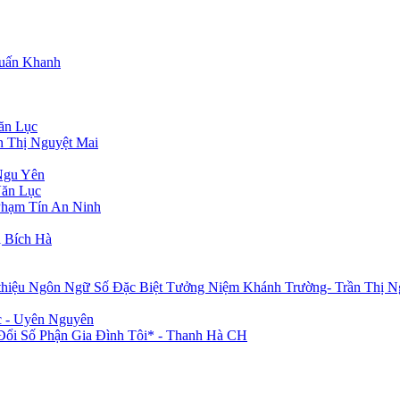
Tuấn Khanh
ăn Lục
n Thị Nguyệt Mai
Ngu Yên
Văn Lục
Phạm Tín An Ninh
 Bích Hà
 thiệu Ngôn Ngữ Số Đặc Biệt Tưởng Niệm Khánh Trường- Trần Thị N
c - Uyên Nguyên
i Số Phận Gia Đình Tôi* - Thanh Hà CH