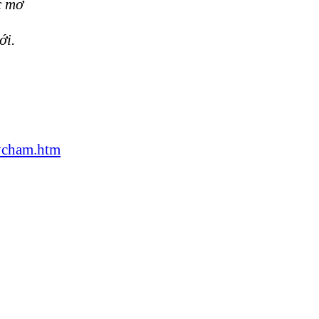
c mơ
ới.
ycham.htm