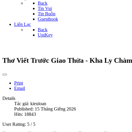
Back
Tin Vui
Tin Buồn
Guestbook
Liên Lạc
Back
UniKey
Thơ Viết Trước Giao Thừa - Kha Ly Chà
Print
Email
Details
Tác giả:
kieuloan
Published: 15 Tháng Giêng 2026
Hits: 18843
User Rating:
5
/
5