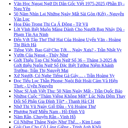
Văn Học Ngoại Ngữ Di Dân Gốc Việt 1975-2025 (Phần II) -
Ngu Yên
50 Năm Nhìn Lại Những Ngày Mất Sài Gòn (Kết) - Nguyễn
Văn Lục
Hoa Đào Trong Thi Ca Á Đông - Từ Vũ
Lời Vĩnh Biệt Muộn Màng Dành Cho Người Bạn Nhảy Dù -
Phạm Tín An Ninh
Đến Với Tập Thơ Thứ Hai Của Hoàng Uyển Văn - Hoàng
Thị Bích Hà
Tiếng Việt, Bao Giờ Cho Tới… Ngày Xưa? - Trần Nhật Vy
Vườn Của Ngoại - Thủy Như
Giới Thiệu Tạp Chí Ngôn Ngữ Số 36 – Tháng 3-2025 &
Giới thiệu Ngôn Ngữ Số Đặc Biệt Tưởng Niệm Khánh
Trường- Trần Thị Nguyệt Mai
Xứ Người, Có Nghe Tiếng Gà Gáy… - Trần Hoàng Vy
Đọc Tiểu Lục Thần Phong: Ngòi Bút Hoài Cảm Và Hiện
Thực - Uyên Nguyên
Nhạc Sĩ Anh Việt Thu: 50 Năm Ngày Mất - Trần Quốc Bảo
Những Cuộc “Thăm Viếng Không Mời” Lúc Nửa Đêm Thay
Đổi Số Phận Gia Đình Tôi* - Thanh Hà CH
Nhớ Thi Vũ Ngày Giỗ Đầu - Vũ Hoàng Thư
Phương Ngữ Miền Nam - Hồ Đình Vũ
Năm Rắn, Chuyện Rắn - Vinh Hồ
Có Những Tháng Ngày Như Thế... - Kim Loan
Giải Oan Cho Cô Láng Giềng - Trịnh Anh Khôi