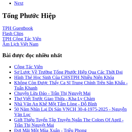
Next
Tống Phước Hiệp
TPH
Guestbook
Flash
Clips
TPH
Cộng Tác Viên
Âm Lịch
Việt Nam
Bài được đọc nhiều nhất
Cộng Tác Viên
Sơ Lược Về Trường Tống Phước Hiệp Qua Các Thời Đại
Hình Thẻ Học Sinh Của CHSTPH Nhiều Niên Khóa
Không Còn Được Thấy Ca Sĩ Trung Chỉnh Trên Sân Khấu -
Tuấn Khanh
Chuyện Lừa Đảo - Trần Thị Nguyệt Mai
Thơ Viết Trước Giao Thừa - Kha Ly Chàm
Nhà Văn An Khê Một Tấm Lòng - Đỗ Bình
50 Năm Nhìn Lại Di Sản VNCH 30-4-1975-2025 - Nguyễn
Văn Lục
Giới Thiệu Tuyển Tập Truyện Ngắn The Colors Of April -
Trần Thị Nguyệt Mai
Đợi Mãi Một Mùa Xuân - Triều Phong