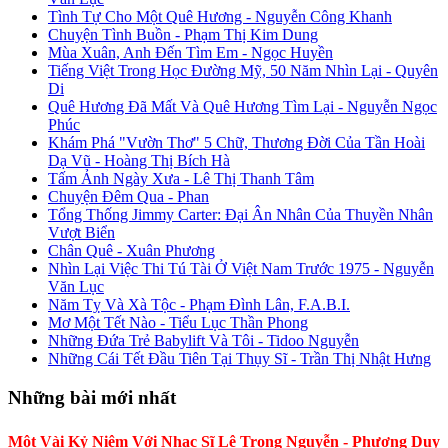
Tình Tự Cho Một Quê Hương - Nguyễn Công Khanh
Chuyện Tình Buồn - Phạm Thị Kim Dung
Mùa Xuân, Anh Đến Tìm Em - Ngọc Huyền
Tiếng Việt Trong Học Đường Mỹ, 50 Năm Nhìn Lại - Quyên
Di
Quê Hương Đã Mất Và Quê Hương Tìm Lại - Nguyễn Ngọc
Phúc
Khám Phá "Vườn Thơ" 5 Chữ, Thương Đời Của Tần Hoài
Dạ Vũ - Hoàng Thị Bích Hà
Tấm Ảnh Ngày Xưa - Lê Thị Thanh Tâm
Chuyện Đêm Qua - Phan
Tổng Thống Jimmy Carter: Đại Ân Nhân Của Thuyền Nhân
Vượt Biển
Chân Quê - Xuân Phương
Nhìn Lại Việc Thi Tú Tài Ở Việt Nam Trước 1975 - Nguyễn
Văn Lục
Năm Tỵ Và Xà Tộc - Phạm Đình Lân, F.A.B.I.
Mơ Một Tết Nào - Tiểu Lục Thần Phong
Những Đứa Trẻ Babylift Và Tôi - Tidoo Nguyễn
Những Cái Tết Đầu Tiên Tại Thụy Sĩ - Trần Thị Nhật Hưng
Những bài mới nhất
Một Vài Kỷ Niệm Với Nhạc Sĩ Lê Trọng Nguyễn - Phương Duy