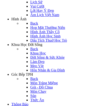
Lịch Sử
Vui Cười
Lời Hay Ý Đẹp
Âm Lịch Việt Nam
Hình Ảnh
Back
Họp Mặt Thường Niên
Hình Ảnh Thầy Cô
Hình Ảnh Học Sinh
Dấu Tích Thuở Học Trò
Khoa Học Đời Sống
Back
Khoa Học
Đời Sống & Sức Khỏe
Làm Đẹp
Mẹo Vặt
Hôn Nhân & Gia Đình
Góc Bếp TPH
Back
Món Tráng Miệng
Gỏi - Đồ Chua
Món Chay
Súp
Thức Ăn
Thông Báo