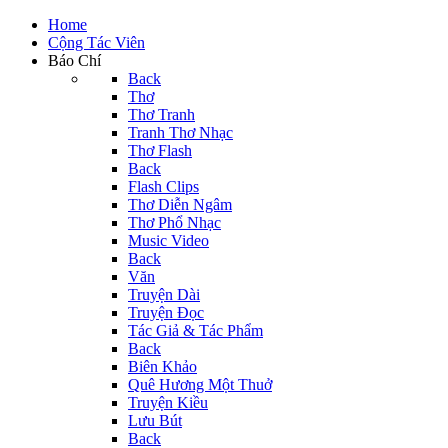
Home
Cộng Tác Viên
Báo Chí
Back
Thơ
Thơ Tranh
Tranh Thơ Nhạc
Thơ Flash
Back
Flash Clips
Thơ Diễn Ngâm
Thơ Phổ Nhạc
Music Video
Back
Văn
Truyện Dài
Truyện Đọc
Tác Giả & Tác Phẩm
Back
Biên Khảo
Quê Hương Một Thuở
Truyện Kiều
Lưu Bút
Back