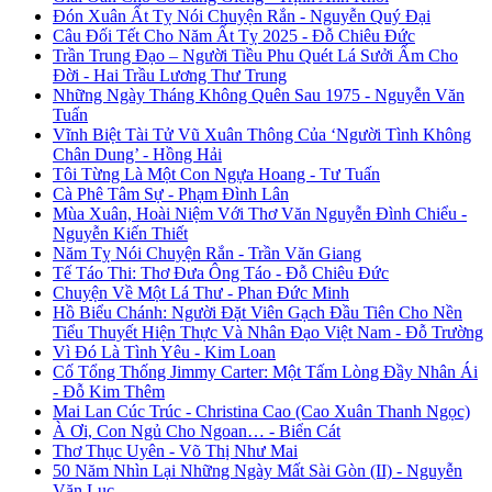
Đón Xuân Ất Tỵ Nói Chuyện Rắn - Nguyễn Quý Đại
Câu Đối Tết Cho Năm Ất Tỵ 2025 - Đỗ Chiêu Đức
Trần Trung Đạo – Người Tiều Phu Quét Lá Sưởi Ấm Cho
Đời - Hai Trầu Lương Thư Trung
Những Ngày Tháng Không Quên Sau 1975 - Nguyễn Văn
Tuấn
Vĩnh Biệt Tài Tử Vũ Xuân Thông Của ‘Người Tình Không
Chân Dung’ - Hồng Hải
Tôi Từng Là Một Con Ngựa Hoang - Tư Tuấn
Cà Phê Tâm Sự - Phạm Đình Lân
Mùa Xuân, Hoài Niệm Với Thơ Văn Nguyễn Đình Chiểu -
Nguyễn Kiến Thiết
Năm Tỵ Nói Chuyện Rắn - Trần Văn Giang
Tế Táo Thi: Thơ Đưa Ông Táo - Đỗ Chiêu Đức
Chuyện Về Một Lá Thư - Phan Đức Minh
Hồ Biểu Chánh: Người Đặt Viên Gạch Đầu Tiên Cho Nền
Tiểu Thuyết Hiện Thực Và Nhân Đạo Việt Nam - Đỗ Trường
Vì Đó Là Tình Yêu - Kim Loan
Cố Tổng Thống Jimmy Carter: Một Tấm Lòng Đầy Nhân Ái
- Đỗ Kim Thêm
Mai Lan Cúc Trúc - Christina Cao (Cao Xuân Thanh Ngọc)
À Ơi, Con Ngủ Cho Ngoan… - Biển Cát
Thơ Thục Uyên - Võ Thị Như Mai
50 Năm Nhìn Lại Những Ngày Mất Sài Gòn (II) - Nguyễn
Văn Lục