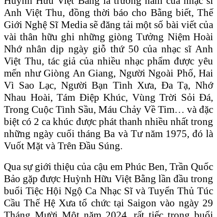
Huỳnh Hữu Việt Bằng là trưởng nam của nhạc sĩ
Anh Việt Thu, đồng thời báo cho Bằng biết, Thế
Giới Nghệ Sĩ Media sẽ đăng tải một số bài viết của
vài thân hữu ghi những giòng Tưởng Niệm Hoài
Nhớ nhân dịp ngày giỗ thứ 50 của nhạc sĩ Anh
Việt Thu, tác giả của nhiều nhạc phẩm được yêu
mến như Giòng An Giang, Người Ngoài Phố, Hai
Vì Sao Lạc, Người Bạn Tình Xưa, Đa Tạ, Nhớ
Nhau Hoài, Tám Điệp Khúc, Vùng Trời Sỏi Đá,
Trong Cuộc Tình Sầu, Máu Chảy Về Tim… và đặc
biệt có 2 ca khúc được phát thanh nhiều nhất trong
những ngày cuối tháng Ba và Tư năm 1975, đó là
Vuốt Mặt và Trên Đầu Súng.
Qua sự giới thiệu của cậu em Phúc Ben, Trần Quốc
Bảo gặp được Huỳnh Hữu Việt Bằng lần đầu trong
buổi Tiệc Hội Ngộ Ca Nhạc Sĩ và Tuyển Thủ Túc
Cầu Thế Hệ Xưa tổ chức tại Saigon vào ngày 29
Tháng Mười Một năm 2024, rất tiếc trong buổi