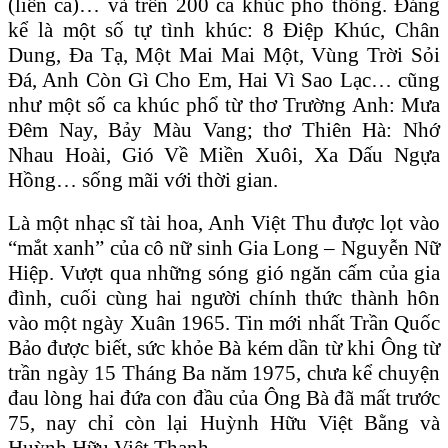
(liên ca)… và trên 200 ca khúc phổ thông. Đáng
kể là một số tự tình khúc: 8 Điệp Khúc, Chân
Dung, Đa Tạ, Một Mai Mai Một, Vùng Trời Sỏi
Đá, Anh Còn Gì Cho Em, Hai Vì Sao Lạc… cũng
như một số ca khúc phổ từ thơ Trường Anh: Mưa
Đêm Nay, Bảy Màu Vang; thơ Thiên Hà: Nhớ
Nhau Hoài, Gió Về Miền Xuôi, Xa Dấu Ngựa
Hồng… sống mãi với thời gian.
Là một nhạc sĩ tài hoa, Anh Việt Thu được lọt vào
“mắt xanh” của cô nữ sinh Gia Long – Nguyễn Nữ
Hiệp. Vượt qua những sóng gió ngăn cấm của gia
đình, cuối cùng hai người chính thức thành hôn
vào một ngày Xuân 1965. Tin mới nhất Trần Quốc
Bảo được biết, sức khỏe Bà kém dần từ khi Ông từ
trần ngày 15 Tháng Ba năm 1975, chưa kể chuyện
đau lòng hai đứa con đầu của Ông Bà đã mất trước
75, nay chỉ còn lại Huỳnh Hữu Việt Bằng và
Huỳnh Hữu Việt Thanh.