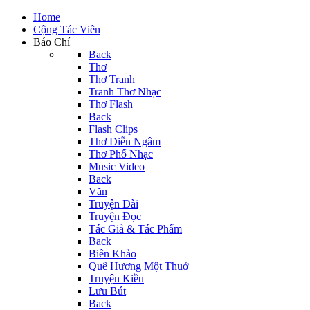
Home
Cộng Tác Viên
Báo Chí
Back
Thơ
Thơ Tranh
Tranh Thơ Nhạc
Thơ Flash
Back
Flash Clips
Thơ Diễn Ngâm
Thơ Phổ Nhạc
Music Video
Back
Văn
Truyện Dài
Truyện Đọc
Tác Giả & Tác Phẩm
Back
Biên Khảo
Quê Hương Một Thuở
Truyện Kiều
Lưu Bút
Back