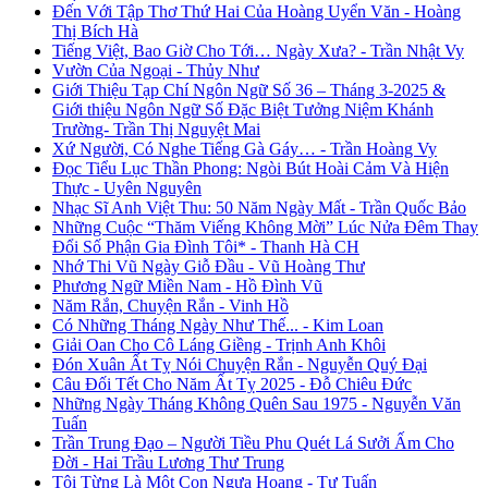
Đến Với Tập Thơ Thứ Hai Của Hoàng Uyển Văn - Hoàng
Thị Bích Hà
Tiếng Việt, Bao Giờ Cho Tới… Ngày Xưa? - Trần Nhật Vy
Vườn Của Ngoại - Thủy Như
Giới Thiệu Tạp Chí Ngôn Ngữ Số 36 – Tháng 3-2025 &
Giới thiệu Ngôn Ngữ Số Đặc Biệt Tưởng Niệm Khánh
Trường- Trần Thị Nguyệt Mai
Xứ Người, Có Nghe Tiếng Gà Gáy… - Trần Hoàng Vy
Đọc Tiểu Lục Thần Phong: Ngòi Bút Hoài Cảm Và Hiện
Thực - Uyên Nguyên
Nhạc Sĩ Anh Việt Thu: 50 Năm Ngày Mất - Trần Quốc Bảo
Những Cuộc “Thăm Viếng Không Mời” Lúc Nửa Đêm Thay
Đổi Số Phận Gia Đình Tôi* - Thanh Hà CH
Nhớ Thi Vũ Ngày Giỗ Đầu - Vũ Hoàng Thư
Phương Ngữ Miền Nam - Hồ Đình Vũ
Năm Rắn, Chuyện Rắn - Vinh Hồ
Có Những Tháng Ngày Như Thế... - Kim Loan
Giải Oan Cho Cô Láng Giềng - Trịnh Anh Khôi
Đón Xuân Ất Tỵ Nói Chuyện Rắn - Nguyễn Quý Đại
Câu Đối Tết Cho Năm Ất Tỵ 2025 - Đỗ Chiêu Đức
Những Ngày Tháng Không Quên Sau 1975 - Nguyễn Văn
Tuấn
Trần Trung Đạo – Người Tiều Phu Quét Lá Sưởi Ấm Cho
Đời - Hai Trầu Lương Thư Trung
Tôi Từng Là Một Con Ngựa Hoang - Tư Tuấn