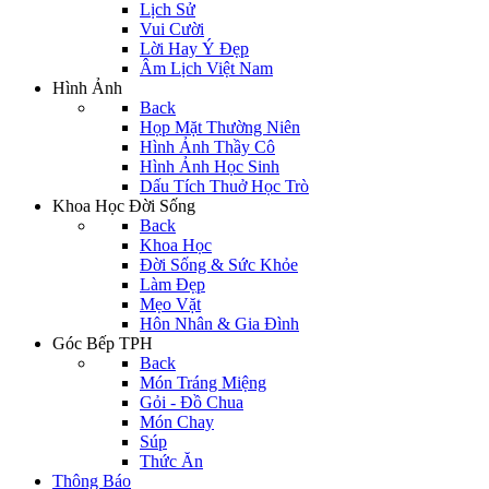
Lịch Sử
Vui Cười
Lời Hay Ý Đẹp
Âm Lịch Việt Nam
Hình Ảnh
Back
Họp Mặt Thường Niên
Hình Ảnh Thầy Cô
Hình Ảnh Học Sinh
Dấu Tích Thuở Học Trò
Khoa Học Đời Sống
Back
Khoa Học
Đời Sống & Sức Khỏe
Làm Đẹp
Mẹo Vặt
Hôn Nhân & Gia Đình
Góc Bếp TPH
Back
Món Tráng Miệng
Gỏi - Đồ Chua
Món Chay
Súp
Thức Ăn
Thông Báo