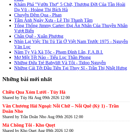
Khám Phá "Vườn Thơ" 5 Chữ, Thương Đời Của Tần Hoài
Dạ Vũ - Hoàng Thị Bích Hà
Chuyện Đêm Qua - Phan
Tấm Ảnh Ngày Xưa - Lê Thị Thanh Tâm
Tổng Thống Jimmy Carter: Đại Ân Nhân Của Thuyền Nhân
Vượt Biển
Chân Quê - Xuân Phương
Nhìn Lại Việc Thi Tú Tài Ở Việt Nam Trước 1975 - Nguyễn
Văn Lục
Năm Tỵ Và Xà Tộc - Phạm Đình Lân, F.A.B.I.
Mơ Một Tết Nào - Tiểu Lục Thần Phong
Những Đứa Trẻ Babylift Và Tôi - Tidoo Nguyễn
Những Cái Tết Đầu Tiên Tại Thụy Sĩ - Trần Thị Nhật Hưng
Những bài mới nhất
Chiều Qua Xóm Lưới - Túy Hà
Shared by Túy Hà
Aug 09th 2026 12:00
Văn Chương Hải Ngoại: Nỗi Chữ – Nỗi Quê (Kỳ 1) - Trần
Doãn Nho
Shared by Trần Doãn Nho
Aug 09th 2026 12:00
Má Chồng Tôi - Kho Quẹt
Shared by Kho Quẹt
Aug 09th 2026 12:00