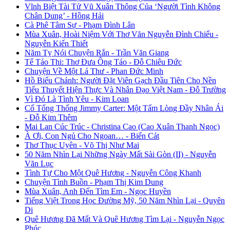
Vĩnh Biệt Tài Tử Vũ Xuân Thông Của ‘Người Tình Không
Chân Dung’ - Hồng Hải
Cà Phê Tâm Sự - Phạm Đình Lân
Mùa Xuân, Hoài Niệm Với Thơ Văn Nguyễn Đình Chiểu -
Nguyễn Kiến Thiết
Năm Tỵ Nói Chuyện Rắn - Trần Văn Giang
Tế Táo Thi: Thơ Đưa Ông Táo - Đỗ Chiêu Đức
Chuyện Về Một Lá Thư - Phan Đức Minh
Hồ Biểu Chánh: Người Đặt Viên Gạch Đầu Tiên Cho Nền
Tiểu Thuyết Hiện Thực Và Nhân Đạo Việt Nam - Đỗ Trường
Vì Đó Là Tình Yêu - Kim Loan
Cố Tổng Thống Jimmy Carter: Một Tấm Lòng Đầy Nhân Ái
- Đỗ Kim Thêm
Mai Lan Cúc Trúc - Christina Cao (Cao Xuân Thanh Ngọc)
À Ơi, Con Ngủ Cho Ngoan… - Biển Cát
Thơ Thục Uyên - Võ Thị Như Mai
50 Năm Nhìn Lại Những Ngày Mất Sài Gòn (II) - Nguyễn
Văn Lục
Tình Tự Cho Một Quê Hương - Nguyễn Công Khanh
Chuyện Tình Buồn - Phạm Thị Kim Dung
Mùa Xuân, Anh Đến Tìm Em - Ngọc Huyền
Tiếng Việt Trong Học Đường Mỹ, 50 Năm Nhìn Lại - Quyên
Di
Quê Hương Đã Mất Và Quê Hương Tìm Lại - Nguyễn Ngọc
Phúc