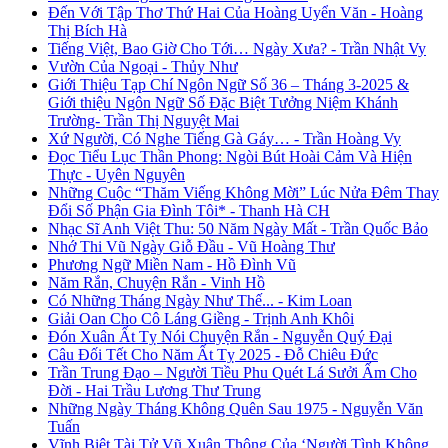
Đến Với Tập Thơ Thứ Hai Của Hoàng Uyển Văn - Hoàng
Thị Bích Hà
Tiếng Việt, Bao Giờ Cho Tới… Ngày Xưa? - Trần Nhật Vy
Vườn Của Ngoại - Thủy Như
Giới Thiệu Tạp Chí Ngôn Ngữ Số 36 – Tháng 3-2025 &
Giới thiệu Ngôn Ngữ Số Đặc Biệt Tưởng Niệm Khánh
Trường- Trần Thị Nguyệt Mai
Xứ Người, Có Nghe Tiếng Gà Gáy… - Trần Hoàng Vy
Đọc Tiểu Lục Thần Phong: Ngòi Bút Hoài Cảm Và Hiện
Thực - Uyên Nguyên
Những Cuộc “Thăm Viếng Không Mời” Lúc Nửa Đêm Thay
Đổi Số Phận Gia Đình Tôi* - Thanh Hà CH
Nhạc Sĩ Anh Việt Thu: 50 Năm Ngày Mất - Trần Quốc Bảo
Nhớ Thi Vũ Ngày Giỗ Đầu - Vũ Hoàng Thư
Phương Ngữ Miền Nam - Hồ Đình Vũ
Năm Rắn, Chuyện Rắn - Vinh Hồ
Có Những Tháng Ngày Như Thế... - Kim Loan
Giải Oan Cho Cô Láng Giềng - Trịnh Anh Khôi
Đón Xuân Ất Tỵ Nói Chuyện Rắn - Nguyễn Quý Đại
Câu Đối Tết Cho Năm Ất Tỵ 2025 - Đỗ Chiêu Đức
Trần Trung Đạo – Người Tiều Phu Quét Lá Sưởi Ấm Cho
Đời - Hai Trầu Lương Thư Trung
Những Ngày Tháng Không Quên Sau 1975 - Nguyễn Văn
Tuấn
Vĩnh Biệt Tài Tử Vũ Xuân Thông Của ‘Người Tình Không