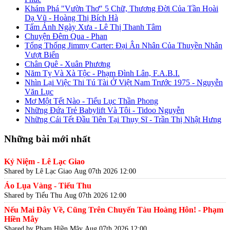
Khám Phá "Vườn Thơ" 5 Chữ, Thương Đời Của Tần Hoài
Dạ Vũ - Hoàng Thị Bích Hà
Tấm Ảnh Ngày Xưa - Lê Thị Thanh Tâm
Chuyện Đêm Qua - Phan
Tổng Thống Jimmy Carter: Đại Ân Nhân Của Thuyền Nhân
Vượt Biển
Chân Quê - Xuân Phương
Năm Tỵ Và Xà Tộc - Phạm Đình Lân, F.A.B.I.
Nhìn Lại Việc Thi Tú Tài Ở Việt Nam Trước 1975 - Nguyễn
Văn Lục
Mơ Một Tết Nào - Tiểu Lục Thần Phong
Những Đứa Trẻ Babylift Và Tôi - Tidoo Nguyễn
Những Cái Tết Đầu Tiên Tại Thụy Sĩ - Trần Thị Nhật Hưng
Những bài mới nhất
Kỷ Niệm - Lê Lạc Giao
Shared by Lê Lạc Giao
Aug 07th 2026 12:00
Áo Lụa Vàng - Tiểu Thu
Shared by Tiểu Thu
Aug 07th 2026 12:00
Nếu Mai Đây Về, Cũng Trên Chuyến Tàu Hoàng Hôn! - Phạm
Hiền Mây
Shared by Phạm Hiền Mây
Aug 07th 2026 12:00