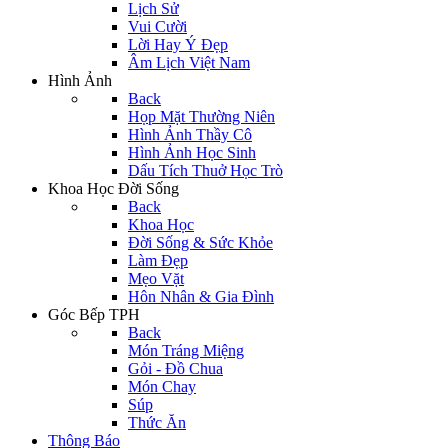
Lịch Sử
Vui Cười
Lời Hay Ý Đẹp
Âm Lịch Việt Nam
Hình Ảnh
Back
Họp Mặt Thường Niên
Hình Ảnh Thầy Cô
Hình Ảnh Học Sinh
Dấu Tích Thuở Học Trò
Khoa Học Đời Sống
Back
Khoa Học
Đời Sống & Sức Khỏe
Làm Đẹp
Mẹo Vặt
Hôn Nhân & Gia Đình
Góc Bếp TPH
Back
Món Tráng Miệng
Gỏi - Đồ Chua
Món Chay
Súp
Thức Ăn
Thông Báo