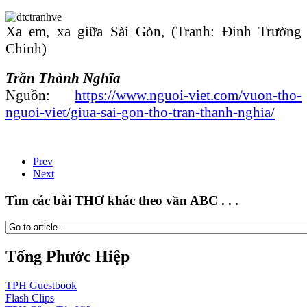
Xa em, xa giữa Sài Gòn, (Tranh: Đinh Trường
Chinh)
Trần Thành Nghĩa
Nguồn:
https://www.nguoi-viet.com/vuon-tho-
nguoi-viet/giua-sai-gon-tho-tran-thanh-nghia/
Prev
Next
Tìm các bài THƠ khác theo vần ABC . . .
Tống Phước Hiệp
TPH
Guestbook
Flash
Clips