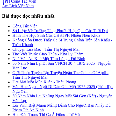
TPH
Cộng Tác Viên
Âm Lịch
Việt Nam
Bài được đọc nhiều nhất
Cộng Tác Viên
Sơ Lược Về Trường Tống Phước Hiệp Qua Các Thời Đại
Hình Thẻ Học Sinh Của CHSTPH Nhiều Niên Khóa
Không Còn Được Thấy Ca Sĩ Trung Chỉnh Trên Sân Khấu -
Tuấn Khanh
Chuyện Lừa Đảo - Trần Thị Nguyệt Mai
Thơ Viết Trước Giao Thừa - Kha Ly Chàm
Nhà Văn An Khê Một Tấm Lòng - Đỗ Bình
50 Năm Nhìn Lại Di Sản VNCH 30-4-1975-2025 - Nguyễn
Văn Lục
Giới Thiệu Tuyển Tập Truyện Ngắn The Colors Of April -
Trần Thị Nguyệt Mai
Đợi Mãi Một Mùa Xuân - Triều Phong
Văn Học Ngoại Ngữ Di Dân Gốc Việt 1975-2025 (Phần II) -
Ngu Yên
50 Năm Nhìn Lại Những Ngày Mất Sài Gòn (Kết) - Nguyễn
Văn Lục
Lời Vĩnh Biệt Muộn Màng Dành Cho Người Bạn Nhảy Dù -
Phạm Tín An Ninh
Hoa Đào Trong Thi Ca Á Đông - Từ Vũ