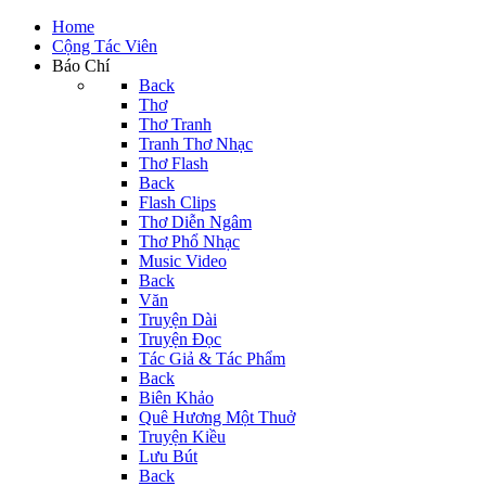
Home
Cộng Tác Viên
Báo Chí
Back
Thơ
Thơ Tranh
Tranh Thơ Nhạc
Thơ Flash
Back
Flash Clips
Thơ Diễn Ngâm
Thơ Phổ Nhạc
Music Video
Back
Văn
Truyện Dài
Truyện Đọc
Tác Giả & Tác Phẩm
Back
Biên Khảo
Quê Hương Một Thuở
Truyện Kiều
Lưu Bút
Back