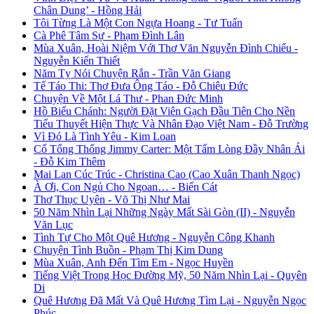
Chân Dung’ - Hồng Hải
Tôi Từng Là Một Con Ngựa Hoang - Tư Tuấn
Cà Phê Tâm Sự - Phạm Đình Lân
Mùa Xuân, Hoài Niệm Với Thơ Văn Nguyễn Đình Chiểu -
Nguyễn Kiến Thiết
Năm Tỵ Nói Chuyện Rắn - Trần Văn Giang
Tế Táo Thi: Thơ Đưa Ông Táo - Đỗ Chiêu Đức
Chuyện Về Một Lá Thư - Phan Đức Minh
Hồ Biểu Chánh: Người Đặt Viên Gạch Đầu Tiên Cho Nền
Tiểu Thuyết Hiện Thực Và Nhân Đạo Việt Nam - Đỗ Trường
Vì Đó Là Tình Yêu - Kim Loan
Cố Tổng Thống Jimmy Carter: Một Tấm Lòng Đầy Nhân Ái
- Đỗ Kim Thêm
Mai Lan Cúc Trúc - Christina Cao (Cao Xuân Thanh Ngọc)
À Ơi, Con Ngủ Cho Ngoan… - Biển Cát
Thơ Thục Uyên - Võ Thị Như Mai
50 Năm Nhìn Lại Những Ngày Mất Sài Gòn (II) - Nguyễn
Văn Lục
Tình Tự Cho Một Quê Hương - Nguyễn Công Khanh
Chuyện Tình Buồn - Phạm Thị Kim Dung
Mùa Xuân, Anh Đến Tìm Em - Ngọc Huyền
Tiếng Việt Trong Học Đường Mỹ, 50 Năm Nhìn Lại - Quyên
Di
Quê Hương Đã Mất Và Quê Hương Tìm Lại - Nguyễn Ngọc
Phúc