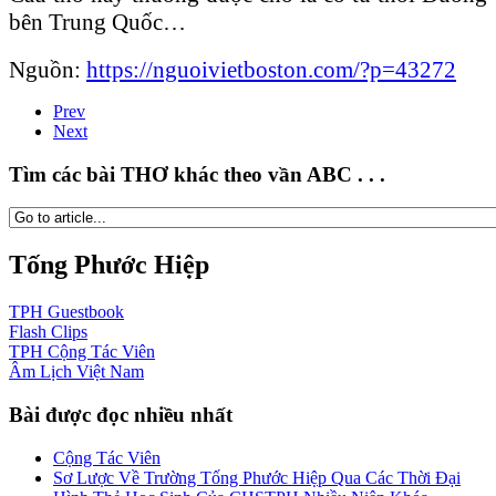
bên Trung Quốc…
Nguồn:
https://nguoivietboston.com/?p=43272
Prev
Next
Tìm các bài THƠ khác theo vần ABC . . .
Tống Phước Hiệp
TPH
Guestbook
Flash
Clips
TPH
Cộng Tác Viên
Âm Lịch
Việt Nam
Bài được đọc nhiều nhất
Cộng Tác Viên
Sơ Lược Về Trường Tống Phước Hiệp Qua Các Thời Đại