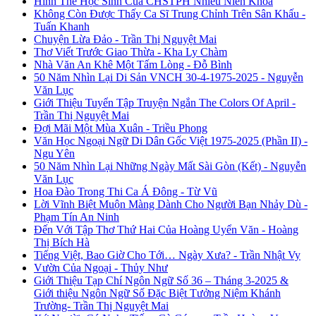
Hình Thẻ Học Sinh Của CHSTPH Nhiều Niên Khóa
Không Còn Được Thấy Ca Sĩ Trung Chỉnh Trên Sân Khấu -
Tuấn Khanh
Chuyện Lừa Đảo - Trần Thị Nguyệt Mai
Thơ Viết Trước Giao Thừa - Kha Ly Chàm
Nhà Văn An Khê Một Tấm Lòng - Đỗ Bình
50 Năm Nhìn Lại Di Sản VNCH 30-4-1975-2025 - Nguyễn
Văn Lục
Giới Thiệu Tuyển Tập Truyện Ngắn The Colors Of April -
Trần Thị Nguyệt Mai
Đợi Mãi Một Mùa Xuân - Triều Phong
Văn Học Ngoại Ngữ Di Dân Gốc Việt 1975-2025 (Phần II) -
Ngu Yên
50 Năm Nhìn Lại Những Ngày Mất Sài Gòn (Kết) - Nguyễn
Văn Lục
Hoa Đào Trong Thi Ca Á Đông - Từ Vũ
Lời Vĩnh Biệt Muộn Màng Dành Cho Người Bạn Nhảy Dù -
Phạm Tín An Ninh
Đến Với Tập Thơ Thứ Hai Của Hoàng Uyển Văn - Hoàng
Thị Bích Hà
Tiếng Việt, Bao Giờ Cho Tới… Ngày Xưa? - Trần Nhật Vy
Vườn Của Ngoại - Thủy Như
Giới Thiệu Tạp Chí Ngôn Ngữ Số 36 – Tháng 3-2025 &
Giới thiệu Ngôn Ngữ Số Đặc Biệt Tưởng Niệm Khánh
Trường- Trần Thị Nguyệt Mai