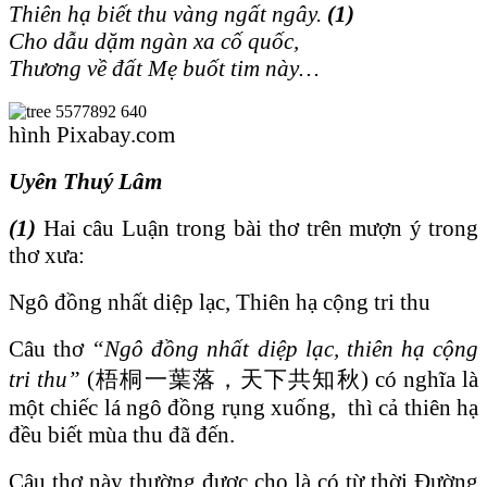
Thiên hạ biết thu vàng ngất ngây.
(1)
Cho dẫu dặm ngàn xa cố quốc,
Thương về đất Mẹ buốt tim này…
hình Pixabay.com
Uyên Thuý Lâm
(1)
Hai câu Luận trong bài thơ trên mượn ý trong
thơ xưa:
Ngô đồng nhất diệp lạc, Thiên hạ cộng tri thu
Câu thơ
“Ngô đồng nhất diệp lạc, thiên hạ cộng
tri thu”
(梧桐一葉落，天下共知秋) có nghĩa là
một chiếc lá ngô đồng rụng xuống, thì cả thiên hạ
đều biết mùa thu đã đến.
Câu thơ này thường được cho là có từ thời Đường