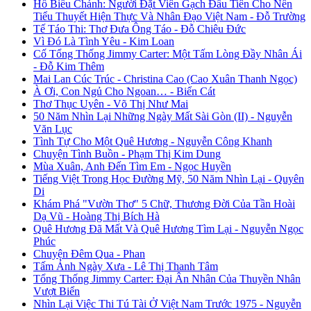
Hồ Biểu Chánh: Người Đặt Viên Gạch Đầu Tiên Cho Nền
Tiểu Thuyết Hiện Thực Và Nhân Đạo Việt Nam - Đỗ Trường
Tế Táo Thi: Thơ Đưa Ông Táo - Đỗ Chiêu Đức
Vì Đó Là Tình Yêu - Kim Loan
Cố Tổng Thống Jimmy Carter: Một Tấm Lòng Đầy Nhân Ái
- Đỗ Kim Thêm
Mai Lan Cúc Trúc - Christina Cao (Cao Xuân Thanh Ngọc)
À Ơi, Con Ngủ Cho Ngoan… - Biển Cát
Thơ Thục Uyên - Võ Thị Như Mai
50 Năm Nhìn Lại Những Ngày Mất Sài Gòn (II) - Nguyễn
Văn Lục
Tình Tự Cho Một Quê Hương - Nguyễn Công Khanh
Chuyện Tình Buồn - Phạm Thị Kim Dung
Mùa Xuân, Anh Đến Tìm Em - Ngọc Huyền
Tiếng Việt Trong Học Đường Mỹ, 50 Năm Nhìn Lại - Quyên
Di
Khám Phá "Vườn Thơ" 5 Chữ, Thương Đời Của Tần Hoài
Dạ Vũ - Hoàng Thị Bích Hà
Quê Hương Đã Mất Và Quê Hương Tìm Lại - Nguyễn Ngọc
Phúc
Chuyện Đêm Qua - Phan
Tấm Ảnh Ngày Xưa - Lê Thị Thanh Tâm
Tổng Thống Jimmy Carter: Đại Ân Nhân Của Thuyền Nhân
Vượt Biển
Nhìn Lại Việc Thi Tú Tài Ở Việt Nam Trước 1975 - Nguyễn