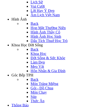
Lịch Sử
Vui Cười
Lời Hay Ý Đẹp
Âm Lịch Việt Nam
Hình Ảnh
Back
Họp Mặt Thường Niên
Hình Ảnh Thầy Cô
Hình Ảnh Học Sinh
Dấu Tích Thuở Học Trò
Khoa Học Đời Sống
Back
Khoa Học
Đời Sống & Sức Khỏe
Làm Đẹp
Mẹo Vặt
Hôn Nhân & Gia Đình
Góc Bếp TPH
Back
Món Tráng Miệng
Gỏi - Đồ Chua
Món Chay
Súp
Thức Ăn
Thông Báo