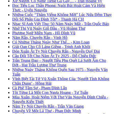
Xứ Người, Có Nghe Tiếng Gà Gáy… - Trần Hoàng Vy
Đọc Tiểu Lục Thần Phong: Ngòi Bút Hoài Cảm Và Hiện
Thực - Uyên Nguyên
Những Cuộc “Thăm Viếng Không Mời” Lúc Nửa Đêm Thay
Đổi Số Phận Gia Đình Tôi* - Thanh Hà CH
Nhạc Sĩ Anh Việt Thu: 50 Năm Ngày Mất - Trần Quốc Bảo
Nhớ Thi Vũ Ngày Giỗ Đầu - Vũ Hoàng Thư
Phương Ngữ Miền Nam - Hồ Đình Vũ
Năm Rắn, Chuyện Rắn - Vinh Hồ
Có Những Tháng Ngày Như Thế... - Kim Loan
Giải Oan Cho Cô Láng Giềng - Trịnh Anh Khôi
Đón Xuân Ất Tỵ Nói Chuyện Rắn - Nguyễn Quý Đại
Câu Đối Tết Cho Năm Ất Tỵ 2025 - Đỗ Chiêu Đức
Trần Trung Đạo – Người Tiều Phu Quét Lá Sưởi Ấm Cho
Đời - Hai Trầu Lương Thư Trung
Những Ngày Tháng Không Quên Sau 1975 - Nguyễn Văn
Tuấn
Vĩnh Biệt Tài Tử Vũ Xuân Thông Của ‘Người Tình Không
Chân Dung’ - Hồng Hải
Cà Phê Tâm Sự - Phạm Đình Lân
Tôi Từng Là Một Con Ngựa Hoang - Tư Tuấn
Mùa Xuân, Hoài Niệm Với Thơ Văn Nguyễn Đình Chiểu -
Nguyễn Kiến Thiết
Năm Tỵ Nói Chuyện Rắn - Trần Văn Giang
Chuyện Về Một Lá Thư - Phan Đức Minh