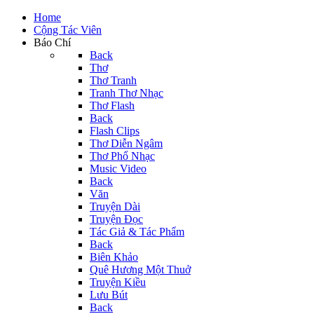
Home
Cộng Tác Viên
Báo Chí
Back
Thơ
Thơ Tranh
Tranh Thơ Nhạc
Thơ Flash
Back
Flash Clips
Thơ Diễn Ngâm
Thơ Phổ Nhạc
Music Video
Back
Văn
Truyện Dài
Truyện Đọc
Tác Giả & Tác Phẩm
Back
Biên Khảo
Quê Hương Một Thuở
Truyện Kiều
Lưu Bút
Back