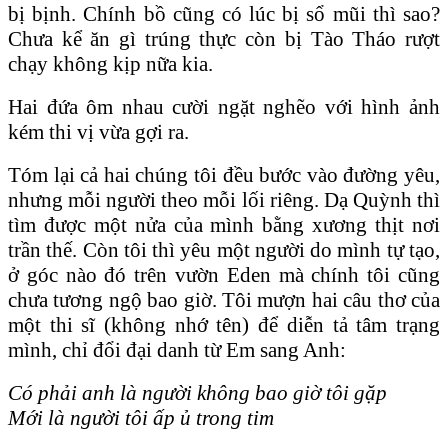
bị bịnh. Chính bồ cũng có lúc bị sổ mũi thì sao?
Chưa kể ăn gì trúng thực còn bị Tào Tháo rượt
chạy không kịp nữa kia.
Hai đứa ôm nhau cười ngặt nghẽo với hình ảnh
kém thi vị vừa gợi ra.
Tóm lại cả hai chúng tôi đều bước vào đường yêu,
nhưng mỗi người theo mỗi lối riêng. Dạ Quỳnh thì
tìm được một nửa của mình bằng xương thịt nơi
trần thế. Còn tôi thì yêu một người do mình tự tạo,
ở góc nào đó trên vườn Eden mà chính tôi cũng
chưa tương ngộ bao giờ. Tôi mượn hai câu thơ của
một thi sĩ (không nhớ tên) để diễn tả tâm trạng
mình, chỉ đổi đại danh từ Em sang Anh:
Có phải anh là người không bao giờ tôi gặp
Mới là người tôi ấp ủ trong tim