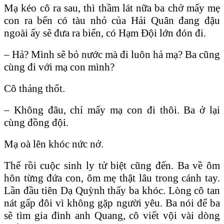
Mạ kéo cô ra sau, thì thầm lát nữa ba chở mấy mẹ
con ra bến có tàu nhỏ của Hải Quân đang đậu
ngoài ấy sẽ đưa ra biển, có Hạm Đội lớn đón đi.
– Hả? Mình sẽ bỏ nước mà đi luôn hả mạ? Ba cũng
cùng đi với mạ con mình?
Cô thảng thốt.
– Không đâu, chỉ mấy mạ con đi thôi. Ba ở lại
cùng đồng đội.
Mạ oà lên khóc nức nở.
Thế rồi cuộc sinh ly tử biệt cũng đến. Ba về ôm
hôn từng đứa con, ôm mẹ thật lâu trong cánh tay.
Lần đầu tiên Dạ Quỳnh thấy ba khóc. Lòng cô tan
nát gấp đôi vì không gặp người yêu. Ba nói để ba
sẽ tìm gia đình anh Quang, cô viết vội vài dòng