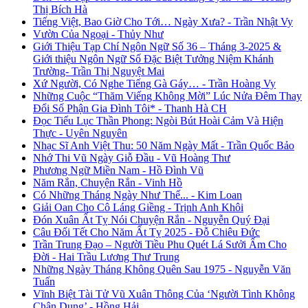
Thị Bích Hà
Tiếng Việt, Bao Giờ Cho Tới… Ngày Xưa? - Trần Nhật Vy
Vườn Của Ngoại - Thủy Như
Giới Thiệu Tạp Chí Ngôn Ngữ Số 36 – Tháng 3-2025 &
Giới thiệu Ngôn Ngữ Số Đặc Biệt Tưởng Niệm Khánh
Trường- Trần Thị Nguyệt Mai
Xứ Người, Có Nghe Tiếng Gà Gáy… - Trần Hoàng Vy
Những Cuộc “Thăm Viếng Không Mời” Lúc Nửa Đêm Thay
Đổi Số Phận Gia Đình Tôi* - Thanh Hà CH
Đọc Tiểu Lục Thần Phong: Ngòi Bút Hoài Cảm Và Hiện
Thực - Uyên Nguyên
Nhạc Sĩ Anh Việt Thu: 50 Năm Ngày Mất - Trần Quốc Bảo
Nhớ Thi Vũ Ngày Giỗ Đầu - Vũ Hoàng Thư
Phương Ngữ Miền Nam - Hồ Đình Vũ
Năm Rắn, Chuyện Rắn - Vinh Hồ
Có Những Tháng Ngày Như Thế... - Kim Loan
Giải Oan Cho Cô Láng Giềng - Trịnh Anh Khôi
Đón Xuân Ất Tỵ Nói Chuyện Rắn - Nguyễn Quý Đại
Câu Đối Tết Cho Năm Ất Tỵ 2025 - Đỗ Chiêu Đức
Trần Trung Đạo – Người Tiều Phu Quét Lá Sưởi Ấm Cho
Đời - Hai Trầu Lương Thư Trung
Những Ngày Tháng Không Quên Sau 1975 - Nguyễn Văn
Tuấn
Vĩnh Biệt Tài Tử Vũ Xuân Thông Của ‘Người Tình Không
Chân Dung’ - Hồng Hải