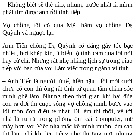
– Không biết sẽ thế nào, nhưng trước nhất là mình
phải tìm được anh rồi tính tiếp.
Vợ chồng tôi có qua Mỹ thăm vợ chồng Dạ
Quỳnh và ngược lại.
Anh Tiến chồng Dạ Quỳnh có dáng gầy tóc bạc
nhiều, hơi khép kín, ít biểu lộ tình cảm qua lời nói
hay cử chỉ. Nhưng rất nhẹ nhàng lịch sự trong giao
tiếp với bạn của vợ. Làm việc trong ngành vi tính.
– Anh Tiến là người tử tế, hiền hậu. Hồi mới cưới
chưa có con thì ông rất tình tứ quan tâm chăm sóc
mình ghê lắm. Nhưng theo thời gian khi hai đứa
con ra đời thì cuộc sống vợ chồng mình bước vào
lối mòn đơn điệu tẻ nhạt. Đi làm thì thôi, về tới
nhà là ru rú trong phòng ôm cái Computer, mê
máy hơn vợ. Việc nhà mặc kệ mình muốn làm sao
thì làm, chỉ khi lên tiếng nhờ thì ông mới nhúng