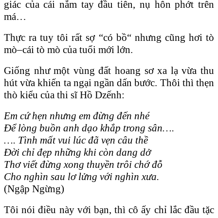
giác của cái nắm tay đầu tiên, nụ hôn phớt trên
má…
Thực ra tuy tôi rất sợ “có bồ“ nhưng cũng hơi tò
mò–cái tò mò của tuổi mới lớn.
Giống như một vùng đất hoang sơ xa lạ vừa thu
hút vừa khiến ta ngại ngần dấn bước. Thôi thì thẹn
thò kiểu của thi sĩ Hồ Dzếnh:
Em cứ hẹn nhưng em đừng đến nhé
Để lòng buồn anh dạo khắp trong sân….
…. Tình mất vui lúc đã vẹn câu thề
Đời chỉ đẹp những khi còn dang dở
Thơ viết đừng xong thuyền trôi chớ đỗ
Cho nghìn sau lơ lửng với nghìn xưa.
(Ngập Ngừng)
Tôi nói điều này với bạn, thì cô ấy chỉ lắc đầu tặc