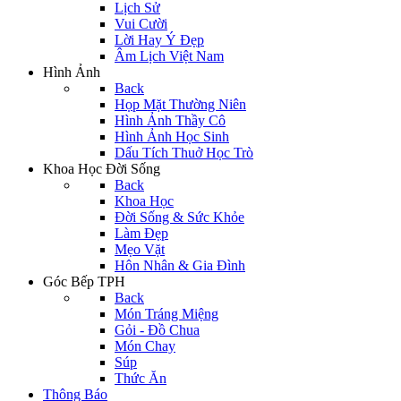
Lịch Sử
Vui Cười
Lời Hay Ý Đẹp
Âm Lịch Việt Nam
Hình Ảnh
Back
Họp Mặt Thường Niên
Hình Ảnh Thầy Cô
Hình Ảnh Học Sinh
Dấu Tích Thuở Học Trò
Khoa Học Đời Sống
Back
Khoa Học
Đời Sống & Sức Khỏe
Làm Đẹp
Mẹo Vặt
Hôn Nhân & Gia Đình
Góc Bếp TPH
Back
Món Tráng Miệng
Gỏi - Đồ Chua
Món Chay
Súp
Thức Ăn
Thông Báo