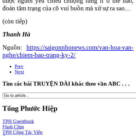
được người yêu chiều chuộng từng li tí thế nào,
đoán tâm trạng của cô vui buồn mà xử sự ra sao…
(còn tiếp)
Thanh Hà
Nguồn:
https://saigonnhonews.com/van-hoa-van-
nghe/chiem-bao-trang-ky-2/
Prev
Next
Tìm các bài TRUYỆN DÀI khác theo vần ABC . . .
Tống Phước Hiệp
TPH
Guestbook
Flash
Clips
TPH
Cộng Tác Viên