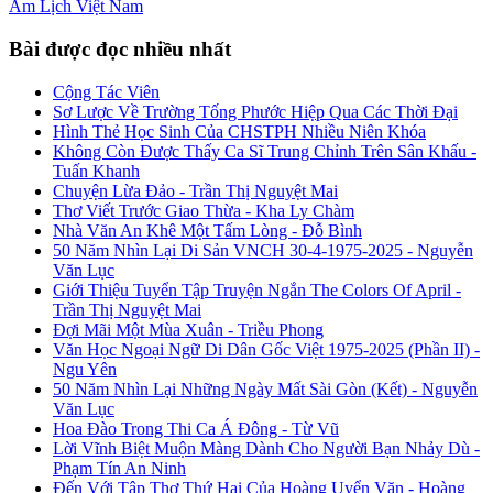
Âm Lịch
Việt Nam
Bài được đọc nhiều nhất
Cộng Tác Viên
Sơ Lược Về Trường Tống Phước Hiệp Qua Các Thời Đại
Hình Thẻ Học Sinh Của CHSTPH Nhiều Niên Khóa
Không Còn Được Thấy Ca Sĩ Trung Chỉnh Trên Sân Khấu -
Tuấn Khanh
Chuyện Lừa Đảo - Trần Thị Nguyệt Mai
Thơ Viết Trước Giao Thừa - Kha Ly Chàm
Nhà Văn An Khê Một Tấm Lòng - Đỗ Bình
50 Năm Nhìn Lại Di Sản VNCH 30-4-1975-2025 - Nguyễn
Văn Lục
Giới Thiệu Tuyển Tập Truyện Ngắn The Colors Of April -
Trần Thị Nguyệt Mai
Đợi Mãi Một Mùa Xuân - Triều Phong
Văn Học Ngoại Ngữ Di Dân Gốc Việt 1975-2025 (Phần II) -
Ngu Yên
50 Năm Nhìn Lại Những Ngày Mất Sài Gòn (Kết) - Nguyễn
Văn Lục
Hoa Đào Trong Thi Ca Á Đông - Từ Vũ
Lời Vĩnh Biệt Muộn Màng Dành Cho Người Bạn Nhảy Dù -
Phạm Tín An Ninh
Đến Với Tập Thơ Thứ Hai Của Hoàng Uyển Văn - Hoàng