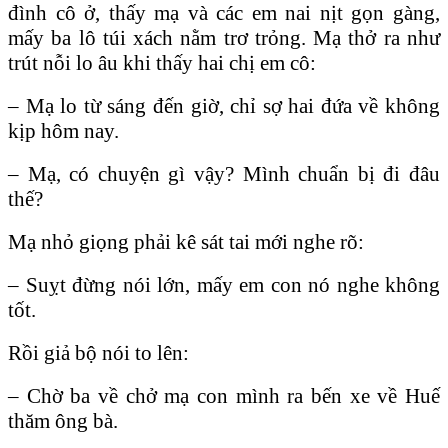
đình cô ở, thấy mạ và các em nai nịt gọn gàng,
mấy ba lô túi xách nằm trơ trỏng. Mạ thở ra như
trút nỗi lo âu khi thấy hai chị em cô:
– Mạ lo từ sáng đến giờ, chỉ sợ hai đứa về không
kịp hôm nay.
– Mạ, có chuyện gì vậy? Mình chuẩn bị đi đâu
thế?
Mạ nhỏ giọng phải kê sát tai mới nghe rõ:
– Suỵt đừng nói lớn, mấy em con nó nghe không
tốt.
Rồi giả bộ nói to lên:
– Chờ ba về chở mạ con mình ra bến xe về Huế
thăm ông bà.