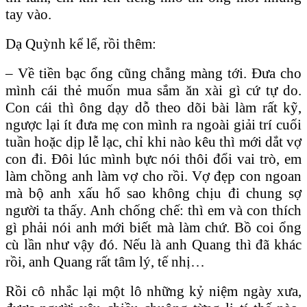
tay vào.
Dạ Quỳnh kể lể, rồi thêm:
– Về tiền bạc ổng cũng chẳng màng tới. Đưa cho
mình cái thẻ muốn mua sắm ăn xài gì cứ tự do.
Con cái thì ông dạy dỗ theo dõi bài làm rất kỹ,
ngược lại ít đưa mẹ con mình ra ngoài giải trí cuối
tuần hoặc dịp lễ lạc, chỉ khi nào kêu thì mới dắt vợ
con đi. Đôi lúc mình bực nói thôi đổi vai trò, em
làm chồng anh làm vợ cho rồi. Vợ đẹp con ngoan
mà bộ anh xấu hổ sao không chịu đi chung sợ
người ta thấy. Anh chống chế: thì em và con thích
gì phải nói anh mới biết mà làm chứ. Bồ coi ổng
cù lần như vậy đó. Nếu là anh Quang thì đã khác
rồi, anh Quang rất tâm lý, tế nhị…
Rồi cô nhắc lại một lô những kỷ niệm ngày xưa,