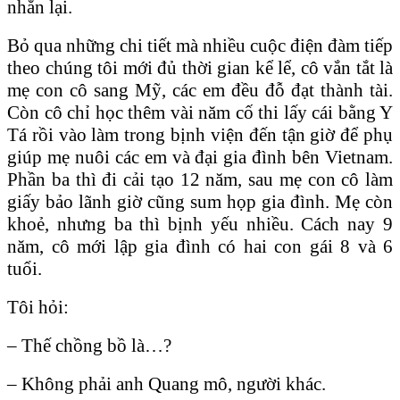
nhắn lại.
Bỏ qua những chi tiết mà nhiều cuộc điện đàm tiếp
theo chúng tôi mới đủ thời gian kể lể, cô vắn tắt là
mẹ con cô sang Mỹ, các em đều đỗ đạt thành tài.
Còn cô chỉ học thêm vài năm cố thi lấy cái bằng Y
Tá rồi vào làm trong bịnh viện đến tận giờ để phụ
giúp mẹ nuôi các em và đại gia đình bên Vietnam.
Phần ba thì đi cải tạo 12 năm, sau mẹ con cô làm
giấy bảo lãnh giờ cũng sum họp gia đình. Mẹ còn
khoẻ, nhưng ba thì bịnh yếu nhiều. Cách nay 9
năm, cô mới lập gia đình có hai con gái 8 và 6
tuổi.
Tôi hỏi:
– Thế chồng bồ là…?
– Không phải anh Quang mô, người khác.