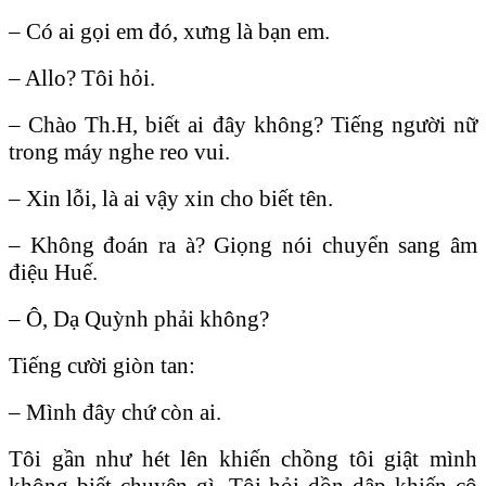
– Có ai gọi em đó, xưng là bạn em.
– Allo? Tôi hỏi.
– Chào Th.H, biết ai đây không? Tiếng người nữ
trong máy nghe reo vui.
– Xin lỗi, là ai vậy xin cho biết tên.
– Không đoán ra à? Giọng nói chuyển sang âm
điệu Huế.
– Ô, Dạ Quỳnh phải không?
Tiếng cười giòn tan:
– Mình đây chứ còn ai.
Tôi gần như hét lên khiến chồng tôi giật mình
không biết chuyện gì. Tôi hỏi dồn dập khiến cô