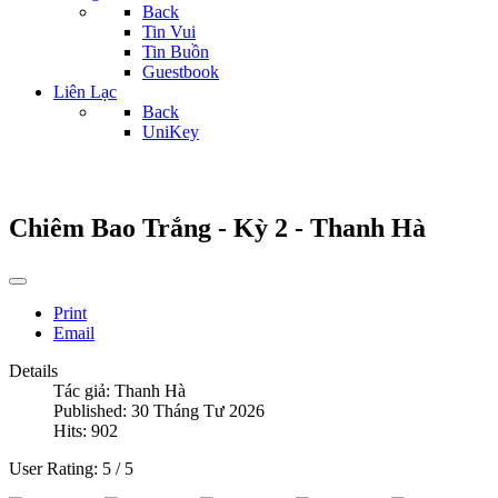
Back
Tin Vui
Tin Buồn
Guestbook
Liên Lạc
Back
UniKey
Chiêm Bao Trắng - Kỳ 2 - Thanh Hà
Print
Email
Details
Tác giả:
Thanh Hà
Published: 30 Tháng Tư 2026
Hits: 902
User Rating:
5
/
5