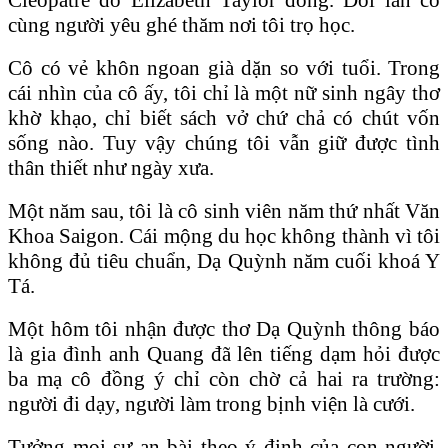
cùng người yêu ghé thăm nơi tôi trọ học.
Cô có vẻ khôn ngoan già dặn so với tuổi. Trong
cái nhìn của cô ấy, tôi chỉ là một nữ sinh ngây thơ
khờ khạo, chỉ biết sách vở chứ chả có chút vốn
sống nào. Tuy vậy chúng tôi vẫn giữ được tình
thân thiết như ngày xưa.
Một năm sau, tôi là cô sinh viên năm thứ nhất Văn
Khoa Saigon. Cái mộng du học không thành vì tôi
không đủ tiêu chuẩn, Dạ Quỳnh năm cuối khoá Y
Tá.
Một hôm tôi nhận được thơ Dạ Quỳnh thông báo
là gia đình anh Quang đã lên tiếng dạm hỏi được
ba mạ cô đồng ý chỉ còn chờ cả hai ra trường:
người đi dạy, người làm trong bịnh viện là cưới.
Tưởng mọi sự an bài theo ý định của con người,