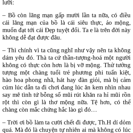
lưỡi:
– Bồ còn lãng mạn gấp mười lần ta nữa, có điều
cái lãng mạn của bồ là cái siêu thực, ảo mộng,
muốn đạt tới cái Đẹp tuyệt đối. Ta e là trên đời này
không dễ đạt được đâu.
– Thì chính vì ta cũng nghĩ như vậy nên ta không
dám yêu đó. Thà ta cứ thần-tượng-hoá một người
không có thực còn hơn là bị vỡ mộng. Thử tưởng
tượng một chàng tuổi trẻ phương phi tuấn kiệt,
hào hoa phong nhã, hát hay đàn giỏi, mà bị cảm
cúm lúc dẫn ta đi chơi đang lúc ăn kem nhìn nhau
say mê tình tứ bỗng sổ mũi rút khăn ra hỉ mũi rồn
rột thì còn gì là thơ mộng nữa. Tệ hơn, có thể
chàng còn mắc chứng hắc lào gì đó…
– Trời ơi bồ làm ta cười chết đi được, Th.H dí dỏm
quá. Mà đó là chuyện tự nhiên ai mà không có lúc