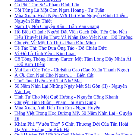
Cà Phê Tâm Sự - Phạm Đình Lân
Tôi Từng Là Một Con Ngựa Hoang - Tư Tuấn
Mùa Xuân, Hoài Niệm Với Thơ Văn Nguyễn Đình Chiểu -
Nguyễn Kiến Thiết
Năm Tỵ Nói Chuyện Rắn - Trần Văn Giang
Hồ Biểu Chánh: Người Đặt Viên Gạch Đầu Tiên Cho Nền
Tiểu Thuyết Hiện Thực Và Nhân Đạo Việt Nam - Đỗ Trường
Chuyện Về Một Lá Thư - Phan Đức Minh
Tế Táo Thi: Thơ Đưa Ông Táo - Đỗ Chiêu Đức
Vì Đó Là Tình Yêu - Kim Loan
Cố Tổng Thống Jimmy Carter: Một Tấm Lòng Đầy Nhân Ái
- Đỗ Kim Thêm
Mai Lan Cúc Trúc - Christina Cao (Cao Xuân Thanh Ngọc)
À Ơi, Con Ngủ Cho Ngoan… - Biển Cát
Thơ Thục Uyên - Võ Thị Như Mai
50 Năm Nhìn Lại Những Ngày Mất Sài Gòn (II) - Nguyễn
Văn Lục
Tình Tự Cho Một Quê Hương - Nguyễn Công Khanh
Chuyện Tình Buồn - Phạm Thị Kim Dung
Mùa Xuân, Anh Đến Tìm Em - Ngọc Huyền
Tiếng Việt Trong Học Đường Mỹ, 50 Năm Nhìn Lại - Quyên
Di
Khám Phá "Vườn Thơ" 5 Chữ, Thương Đời Của Tần Hoài
Dạ Vũ - Hoàng Thị Bích Hà
Quê Hương Đã Mất Và Quê Hương Tìm Lại - Nguyễn Ngọc