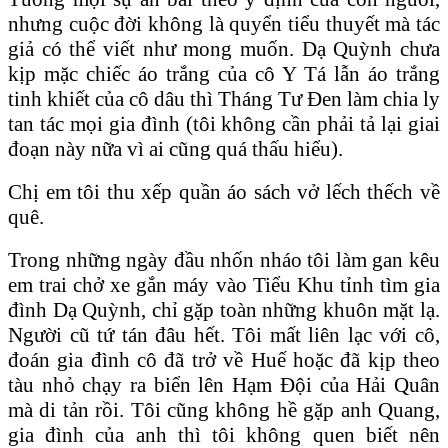
nhưng cuộc đời không là quyển tiểu thuyết mà tác
giả có thể viết như mong muốn. Dạ Quỳnh chưa
kịp mặc chiếc áo trắng của cô Y Tá lẫn áo trắng
tinh khiết của cô dâu thì Tháng Tư Đen làm chia ly
tan tác mọi gia đình (tôi không cần phải tả lại giai
đoạn này nữa vì ai cũng quá thấu hiểu).
Chị em tôi thu xếp quần áo sách vở lếch thếch về
quê.
Trong những ngày đầu nhốn nháo tôi làm gan kêu
em trai chở xe gắn máy vào Tiểu Khu tỉnh tìm gia
đình Dạ Quỳnh, chỉ gặp toàn những khuôn mặt lạ.
Người cũ tứ tán đâu hết. Tôi mất liên lạc với cô,
đoán gia đình cô đã trở về Huế hoặc đã kịp theo
tàu nhỏ chạy ra biển lên Hạm Đội của Hải Quân
mà di tản rồi. Tôi cũng không hề gặp anh Quang,
gia đình của anh thì tôi không quen biết nên