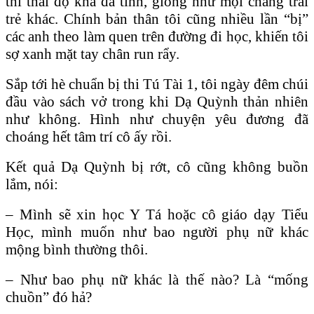
thì thái độ khá đa tình, giống như mọi chàng trai
trẻ khác. Chính bản thân tôi cũng nhiều lần “bị”
các anh theo làm quen trên đường đi học, khiến tôi
sợ xanh mặt tay chân run rẩy.
Sắp tới hè chuẩn bị thi Tú Tài 1, tôi ngày đêm chúi
đầu vào sách vở trong khi Dạ Quỳnh thản nhiên
như không. Hình như chuyện yêu đương đã
choáng hết tâm trí cô ấy rồi.
Kết quả Dạ Quỳnh bị rớt, cô cũng không buồn
lắm, nói:
– Mình sẽ xin học Y Tá hoặc cô giáo dạy Tiểu
Học, mình muốn như bao người phụ nữ khác
mộng bình thường thôi.
– Như bao phụ nữ khác là thế nào? Là “mống
chuồn” đó hả?