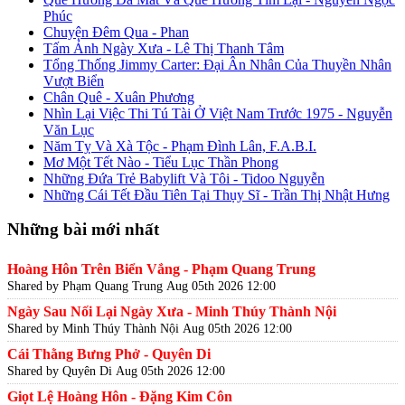
Phúc
Chuyện Đêm Qua - Phan
Tấm Ảnh Ngày Xưa - Lê Thị Thanh Tâm
Tổng Thống Jimmy Carter: Đại Ân Nhân Của Thuyền Nhân
Vượt Biển
Chân Quê - Xuân Phương
Nhìn Lại Việc Thi Tú Tài Ở Việt Nam Trước 1975 - Nguyễn
Văn Lục
Năm Tỵ Và Xà Tộc - Phạm Đình Lân, F.A.B.I.
Mơ Một Tết Nào - Tiểu Lục Thần Phong
Những Đứa Trẻ Babylift Và Tôi - Tidoo Nguyễn
Những Cái Tết Đầu Tiên Tại Thụy Sĩ - Trần Thị Nhật Hưng
Những bài mới nhất
Hoàng Hôn Trên Biển Vắng - Phạm Quang Trung
Shared by Phạm Quang Trung
Aug 05th 2026 12:00
Ngày Sau Nối Lại Ngày Xưa - Minh Thúy Thành Nội
Shared by Minh Thúy Thành Nội
Aug 05th 2026 12:00
Cái Thằng Bưng Phở - Quyên Di
Shared by Quyên Di
Aug 05th 2026 12:00
Giọt Lệ Hoàng Hôn - Đặng Kim Côn