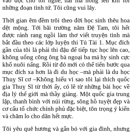
vào đọc cho tôi nghe, hai má hồng lên khi tới
những đoạn tình tứ. Tôi cũng vui lây.
Thời gian êm đềm trôi theo đời học sinh thêu hoa
dệt mộng. Tới bãi trường năm Đệ Tam, tôi hết
được rảnh rang ngồi làm thơ viết truyện tình mà
bắt đầu theo các lớp luyện thi Tú Tài 1. Mục đích
gần của tôi là phải thi đậu để tiếp tục học lên cao,
không uổng công ông bà ngoại ba má hy sinh cực
khổ nuôi nấng. Rồi từ đó mới có thể tiến bước qua
mục đích xa hơn là đi du học –mà phải là du học
Thuỵ Sĩ cơ –Không hiểu vì sao tôi lại thích quốc
gia Thuỵ Sĩ từ thời ấy, có lẽ từ những bài học về
địa lý thế giới mà thầy giảng. Một quốc gia trung
lập, thanh bình với núi rừng, sông hồ tuyệt đẹp và
cơ cấu tổ chức chính phủ đặc biệt, tôn trọng ý kiến
và chăm lo cho dân hết mực.
Tôi yêu quê hương và gắn bó với gia đình, nhưng