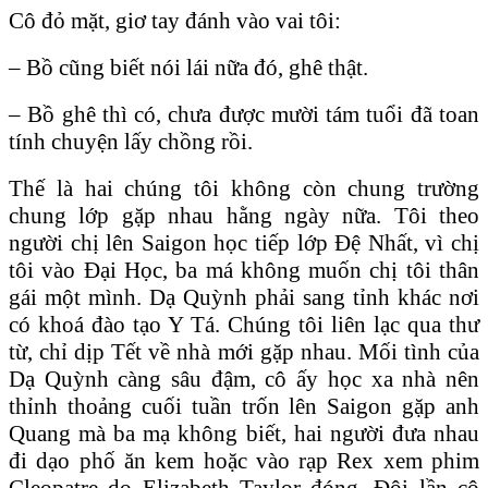
Cô đỏ mặt, giơ tay đánh vào vai tôi:
– Bồ cũng biết nói lái nữa đó, ghê thật.
– Bồ ghê thì có, chưa được mười tám tuổi đã toan
tính chuyện lấy chồng rồi.
Thế là hai chúng tôi không còn chung trường
chung lớp gặp nhau hằng ngày nữa. Tôi theo
người chị lên Saigon học tiếp lớp Đệ Nhất, vì chị
tôi vào Đại Học, ba má không muốn chị tôi thân
gái một mình. Dạ Quỳnh phải sang tỉnh khác nơi
có khoá đào tạo Y Tá. Chúng tôi liên lạc qua thư
từ, chỉ dịp Tết về nhà mới gặp nhau. Mối tình của
Dạ Quỳnh càng sâu đậm, cô ấy học xa nhà nên
thỉnh thoảng cuối tuần trốn lên Saigon gặp anh
Quang mà ba mạ không biết, hai người đưa nhau
đi dạo phố ăn kem hoặc vào rạp Rex xem phim
Cleopatre do Elizabeth Taylor đóng. Đôi lần cô