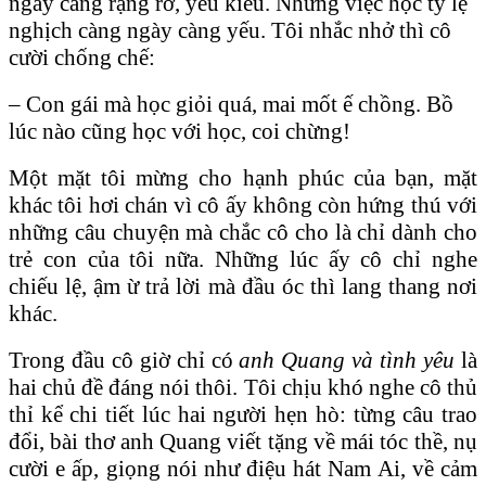
ngày càng rạng rỡ, yêu kiều. Nhưng việc học tỷ lệ
nghịch càng ngày càng yếu. Tôi nhắc nhở thì cô
cười chống chế:
– Con gái mà học giỏi quá, mai mốt ế chồng. Bồ
lúc nào cũng học với học, coi chừng!
Một mặt tôi mừng cho hạnh phúc của bạn, mặt
khác tôi hơi chán vì cô ấy không còn hứng thú với
những câu chuyện mà chắc cô cho là chỉ dành cho
trẻ con của tôi nữa. Những lúc ấy cô chỉ nghe
chiếu lệ, ậm ừ trả lời mà đầu óc thì lang thang nơi
khác.
Trong đầu cô giờ chỉ có
anh Quang
và tình yêu
là
hai chủ đề đáng nói thôi. Tôi chịu khó nghe cô thủ
thỉ kể chi tiết lúc hai người hẹn hò: từng câu trao
đổi, bài thơ anh Quang viết tặng về mái tóc thề, nụ
cười e ấp, giọng nói như điệu hát Nam Ai, về cảm