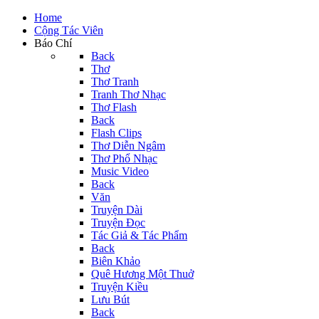
Home
Cộng Tác Viên
Báo Chí
Back
Thơ
Thơ Tranh
Tranh Thơ Nhạc
Thơ Flash
Back
Flash Clips
Thơ Diễn Ngâm
Thơ Phổ Nhạc
Music Video
Back
Văn
Truyện Dài
Truyện Đọc
Tác Giả & Tác Phẩm
Back
Biên Khảo
Quê Hương Một Thuở
Truyện Kiều
Lưu Bút
Back