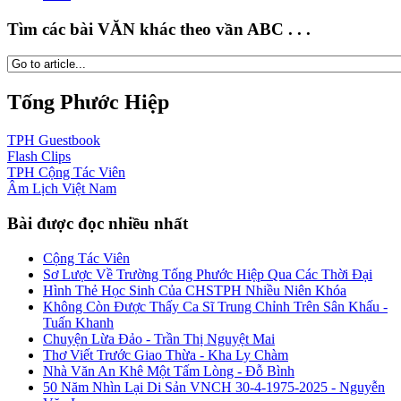
Tìm các bài VĂN khác theo vần ABC . . .
Tống Phước Hiệp
TPH
Guestbook
Flash
Clips
TPH
Cộng Tác Viên
Âm Lịch
Việt Nam
Bài được đọc nhiều nhất
Cộng Tác Viên
Sơ Lược Về Trường Tống Phước Hiệp Qua Các Thời Đại
Hình Thẻ Học Sinh Của CHSTPH Nhiều Niên Khóa
Không Còn Được Thấy Ca Sĩ Trung Chỉnh Trên Sân Khấu -
Tuấn Khanh
Chuyện Lừa Đảo - Trần Thị Nguyệt Mai
Thơ Viết Trước Giao Thừa - Kha Ly Chàm
Nhà Văn An Khê Một Tấm Lòng - Đỗ Bình
50 Năm Nhìn Lại Di Sản VNCH 30-4-1975-2025 - Nguyễn