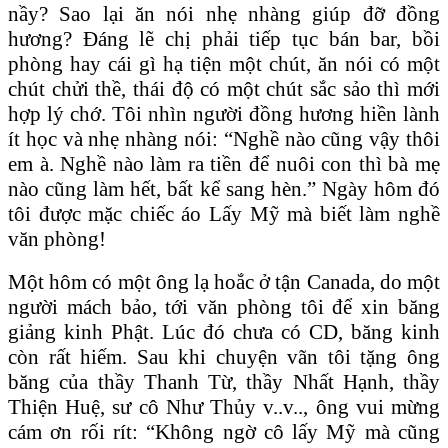
nầy? Sao lại ăn nói nhẹ nhàng giúp đỡ đồng
hương? Đáng lẽ chị phải tiếp tục bán bar, bồi
phòng hay cái gì hạ tiện một chút, ăn nói có một
chút chửi thề, thái độ có một chút sắc sảo thì mới
hợp lý chớ. Tôi nhìn người đồng hương hiền lành
ít học và nhẹ nhàng nói: “Nghề nào cũng vậy thôi
em à. Nghề nào làm ra tiền để nuôi con thì bà mẹ
nào cũng làm hết, bất kể sang hèn.” Ngày hôm đó
tôi được mặc chiếc áo Lấy Mỹ mà biết làm nghề
văn phòng!
Một hôm có một ông lạ hoắc ở tận Canada, do một
người mách bảo, tới văn phòng tôi để xin băng
giảng kinh Phật. Lúc đó chưa có CD, băng kinh
còn rất hiếm. Sau khi chuyện vãn tôi tặng ông
băng của thầy Thanh Từ, thầy Nhất Hạnh, thầy
Thiện Huệ, sư cô Như Thủy v..v.., ông vui mừng
cám ơn rối rít: “Không ngờ cô lấy Mỹ mà cũng