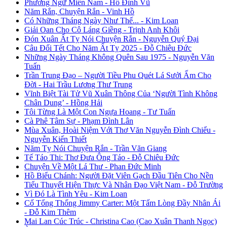
Phương Ngữ Miền Nam - Hồ Đình Vũ
Năm Rắn, Chuyện Rắn - Vinh Hồ
Có Những Tháng Ngày Như Thế... - Kim Loan
Giải Oan Cho Cô Láng Giềng - Trịnh Anh Khôi
Đón Xuân Ất Tỵ Nói Chuyện Rắn - Nguyễn Quý Đại
Câu Đối Tết Cho Năm Ất Tỵ 2025 - Đỗ Chiêu Đức
Những Ngày Tháng Không Quên Sau 1975 - Nguyễn Văn
Tuấn
Trần Trung Đạo – Người Tiều Phu Quét Lá Sưởi Ấm Cho
Đời - Hai Trầu Lương Thư Trung
Vĩnh Biệt Tài Tử Vũ Xuân Thông Của ‘Người Tình Không
Chân Dung’ - Hồng Hải
Tôi Từng Là Một Con Ngựa Hoang - Tư Tuấn
Cà Phê Tâm Sự - Phạm Đình Lân
Mùa Xuân, Hoài Niệm Với Thơ Văn Nguyễn Đình Chiểu -
Nguyễn Kiến Thiết
Năm Tỵ Nói Chuyện Rắn - Trần Văn Giang
Tế Táo Thi: Thơ Đưa Ông Táo - Đỗ Chiêu Đức
Chuyện Về Một Lá Thư - Phan Đức Minh
Hồ Biểu Chánh: Người Đặt Viên Gạch Đầu Tiên Cho Nền
Tiểu Thuyết Hiện Thực Và Nhân Đạo Việt Nam - Đỗ Trường
Vì Đó Là Tình Yêu - Kim Loan
Cố Tổng Thống Jimmy Carter: Một Tấm Lòng Đầy Nhân Ái
- Đỗ Kim Thêm
Mai Lan Cúc Trúc - Christina Cao (Cao Xuân Thanh Ngọc)