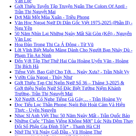
Văn Lục
Giới Thiệu Tuyển Tập Truyện Ngắn The Colors Of April -
Trần Thị Nguyệt Mai
Đợi Mãi Một Mùa Xuân - Triều Phong
Văn Học Ngoại Ngữ Di Dân Gốc Việt 1975-2025 (Phần II) -
Ngu Yên
50 Năm Nhìn Lại Những Ngày Mất Sài Gòn (Kết) - Nguyễn
Văn Lục
Hoa Đào Trong Thi Ca Á Đông - Từ Vũ
Lời Vĩnh Biệt Muộn Màng Dành Cho Người Bạn Nhảy Dù -
Phạm Tín An Ninh
Đến Với Tập Thơ Thứ Hai Của Hoàng Uyển Văn - Hoàng
Thị Bích Hà
Tiếng Việt, Bao Giờ Cho Tới… Ngày Xưa? - Trần Nhật Vy
Vườn Của Ngoại - Thủy Như
Giới Thiệu Tạp Chí Ngôn Ngữ Số 36 – Tháng 3-2025 &
Giới thiệu Ngôn Ngữ Số Đặc Biệt Tưởng Niệm Khánh
Trường- Trần Thị Nguyệt Mai
Xứ Người, Có Nghe Tiếng Gà Gáy… - Trần Hoàng Vy
Đọc Tiểu Lục Thần Phong: Ngòi Bút Hoài Cảm Và Hiện
Thực - Uyên Nguyên
Nhạc Sĩ Anh Việt Thu: 50 Năm Ngày Mất - Trần Quốc Bảo
Những Cuộc “Thăm Viếng Không Mời” Lúc Nửa Đêm Thay
Đổi Số Phận Gia Đình Tôi* - Thanh Hà CH
Nhớ Thi Vũ Ngày Giỗ Đầu - Vũ Hoàng Thư