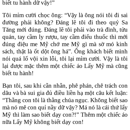
biết tu hành dữ vậy!”
Tôi mỉm cười chọc ông: “Vậy là ông nói tôi đi sai
đường phải không? Đáng lẽ tôi đi theo quỷ Sa
Tăng mới đúng. Đáng lẽ tôi phải vào trà đình, tửu
quán, tay cầm ly rượu, tay cầm điếu thuốc thì mới
đúng điệu me Mỹ chớ me Mỹ gì mà sờ mó kinh
sách, thật là ốt dột ông há”. Ông khách biết mình
nói quá lố vội xin lỗi, tôi lại mỉm cười. Vậy là tôi
lại được mặc thêm một chiếc áo Lấy Mỹ mà cũng
biết tu hành!
Bạn tôi, sau khi cằn nhằn, phê phán, chê trách con
dâu và bà sui gia đủ điều liền hạ một câu kết luận:
“Thằng con tôi là thằng chúa ngục. Không biết sao
mà nó mê con quỉ nầy dữ vậy? Má nó là cái thứ lấy
Mỹ thì làm sao biết dạy con?!” Thêm một chiếc áo
nữa Lấy Mỹ không biết dạy con!