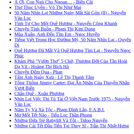
À Ơi, Con Ngủ Cho Ngoan… - Biển Cát
Thơ Thục Uyên - Võ Thị Như Mai
50 Năm Nhìn Lại Những Ngày Mất Sài Gòn (II) - Nguyễn
Văn Lục
Tình Tự Cho Một Quê Hương - Nguyễn Công Khanh
Chuyện Tình Buồn - Phạm Thị Kim Dung
Mùa Xuân, Anh Đến Tìm Em - Ngọc Huyền
Tiếng Việt Trong Học Đường Mỹ, 50 Năm Nhìn Lại - Quyên
Di
Quê Hương Đã Mất Và Quê Hương Tìm Lại - Nguyễn Ngọc
Phúc
Khám Phá "Vườn Thơ" 5 Chữ, Thương Đời Của Tần Hoài
Dạ Vũ - Hoàng Thị Bích Hà
Chuyện Đêm Qua - Phan
Tấm Ảnh Ngày Xưa - Lê Thị Thanh Tâm
Tổng Thống Jimmy Carter: Đại Ân Nhân Của Thuyền Nhân
Vượt Biển
Chân Quê - Xuân Phương
Nhìn Lại Việc Thi Tú Tài Ở Việt Nam Trước 1975 - Nguyễn
Văn Lục
Năm Tỵ Và Xà Tộc - Phạm Đình Lân, F.A.B.I.
Mơ Một Tết Nào - Tiểu Lục Thần Phong
Những Đứa Trẻ Babylift Và Tôi - Tidoo Nguyễn
Những Cái Tết Đầu Tiên Tại Thụy Sĩ - Trần Thị Nhật Hưng