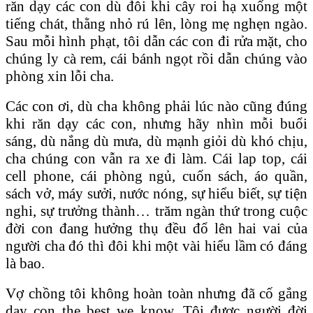
răn dạy các con dù đôi khi cây roi hạ xuống một
tiếng chát, thằng nhỏ rú lên, lòng mẹ nghẹn ngào.
Sau mỗi hình phạt, tôi dẫn các con đi rửa mặt, cho
chúng ly cà rem, cái bánh ngọt rồi dẫn chúng vào
phòng xin lỗi cha.
Các con ơi, dù cha không phải lúc nào cũng đúng
khi răn dạy các con, nhưng hãy nhìn mỗi buổi
sáng, dù nắng dù mưa, dù mạnh giỏi dù khó chịu,
cha chúng con vẫn ra xe đi làm. Cái lap top, cái
cell phone, cái phòng ngủ, cuốn sách, áo quần,
sách vở, máy sưởi, nước nóng, sự hiểu biết, sự tiện
nghi, sự trưởng thành… trăm ngàn thứ trong cuộc
đời con đang hưởng thụ đều đổ lên hai vai của
người cha đó thì đôi khi một vài hiểu lầm có đáng
là bao.
Vợ chồng tôi không hoàn toàn nhưng đã cố gắng
dạy con the best we know. Tôi được người đời