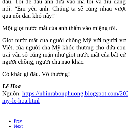
dấu. Tôi để đầu anh dựa vào má tôi và dịu dàng
nói: “Em yêu anh. Chúng ta sẽ cùng nhau vượt
qua nỗi đau khổ nầy!”
Một giọt nước mắt của anh thấm vào miệng tôi.
Giọt nước mắt của người chồng Mỹ với người vợ
Việt, của người cha Mỹ khóc thương cho đứa con
trai vắn số cũng mặn như giọt nước mắt của bất cứ
người chồng, người cha nào khác.
Có khác gì đâu. Vô thường!
Lệ Hoa
Nguồn:
https://nhinrabonphuong.blogspot.com/20
my-le-hoa.html
Prev
Next