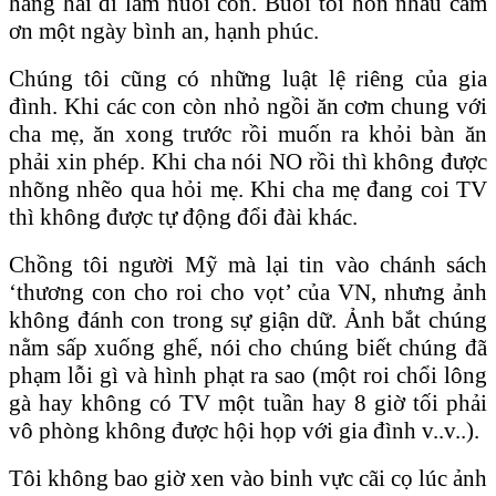
hăng hái đi làm nuôi con. Buổi tối hôn nhau cám
ơn một ngày bình an, hạnh phúc.
Chúng tôi cũng có những luật lệ riêng của gia
đình. Khi các con còn nhỏ ngồi ăn cơm chung với
cha mẹ, ăn xong trước rồi muốn ra khỏi bàn ăn
phải xin phép. Khi cha nói NO rồi thì không được
nhõng nhẽo qua hỏi mẹ. Khi cha mẹ đang coi TV
thì không được tự động đổi đài khác.
Chồng tôi người Mỹ mà lại tin vào chánh sách
‘thương con cho roi cho vọt’ của VN, nhưng ảnh
không đánh con trong sự giận dữ. Ảnh bắt chúng
nằm sấp xuống ghế, nói cho chúng biết chúng đã
phạm lỗi gì và hình phạt ra sao (một roi chổi lông
gà hay không có TV một tuần hay 8 giờ tối phải
vô phòng không được hội họp với gia đình v..v..).
Tôi không bao giờ xen vào binh vực cãi cọ lúc ảnh