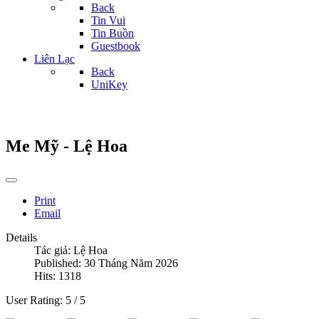
Back
Tin Vui
Tin Buồn
Guestbook
Liên Lạc
Back
UniKey
Me Mỹ - Lệ Hoa
Print
Email
Details
Tác giả:
Lệ Hoa
Published: 30 Tháng Năm 2026
Hits: 1318
User Rating:
5
/
5