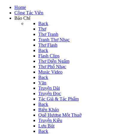
Home
Cộng Tác Viên
Báo Chí
Back
Thơ
Thơ Tranh
Tranh Thơ Nhạc
Thơ Flash
Back
Flash Clips
Thơ Diễn Ngâm
Thơ Phổ Nhạc
Music Video
Back
Văn
Truyện Dài
Truyện Đọc
Tác Giả & Tác Phẩm
Back
Biên Khảo
Quê Hương Một Thuở
Truyện Kiều
Lưu Bút
Back