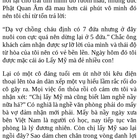
nói lại cho trái tim mình đỡ rướm máu, nhưng đức
Phật Quan Âm đã mau hơn cái phút vô minh đó
nên tôi chỉ từ tốn trả lời:
“Dạ vợ chồng cháu định có 7 đứa nhưng ở đây
nuôi con cực quá nên dừng lại ở 5 đứa.” Chắc ông
khách cảm nhận được sự lỡ lời của mình và thái độ
từ hòa của tôi nên có vẻ bẽn lẽn. Ngày hôm đó tôi
được mặc cái áo Lấy Mỹ mà đẻ nhiều con!
Lại có một cô đáng tuổi em út nhờ tôi kêu điện
thoại lên tòa án dàn xếp một vụ hiểu lầm rắc rối do
cô gây ra. Mọi việc ổn thỏa rồi cô cám ơn tôi và
nhận xét: “Chị lấy Mỹ mà cũng biết làm nghề nầy
nữa há?” Có nghiã là nghề văn phòng phải do mấy
bà vợ đảm nhận mới phải. Mấy bà nầy ngày xưa
bên Việt Nam là người có học, nay tiếp tục văn
phòng là lý đương nhiên. Còn chị lấy Mỹ sao lại
ngồi đây? Sao dám chen chân trong vòng danh lợi