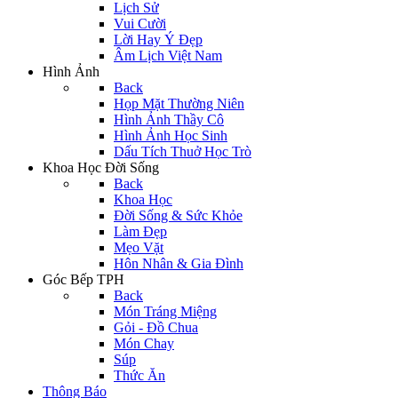
Lịch Sử
Vui Cười
Lời Hay Ý Đẹp
Âm Lịch Việt Nam
Hình Ảnh
Back
Họp Mặt Thường Niên
Hình Ảnh Thầy Cô
Hình Ảnh Học Sinh
Dấu Tích Thuở Học Trò
Khoa Học Đời Sống
Back
Khoa Học
Đời Sống & Sức Khỏe
Làm Đẹp
Mẹo Vặt
Hôn Nhân & Gia Đình
Góc Bếp TPH
Back
Món Tráng Miệng
Gỏi - Đồ Chua
Món Chay
Súp
Thức Ăn
Thông Báo