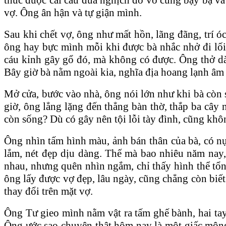
vợ. Ông ân hận và tự giận mình.
Sau khi chết vợ, ông như mất hồn, lãng đãng, trí óc
ông hay bực mình mỗi khi được bà nhắc nhở đi lối 
cáu kỉnh gây gổ đó, mà không có được. Ông thở dà
Bây giờ bà nằm ngoài kia, nghĩa địa hoang lạnh âm
Mở cửa, bước vào nhà, ông nói lớn như khi bà còn s
giờ, ông lẳng lặng đến thẳng bàn thờ, thắp ba cây n
còn sống? Dù có gây nên tội lỗi tày đình, cũng khôn
Ông nhìn tấm hình màu, ảnh bán thân của bà, có nụ 
lắm, nét đẹp dịu dàng. Thế mà bao nhiêu năm nay,
nhau, nhưng quên nhìn ngắm, chỉ thấy hình thể tổ
ông lấy được vợ đẹp, lâu ngày, cũng chẳng còn biế
thay đổi trên mặt vợ.
Ông Tư gieo mình nằm vật ra tấm ghế bành, hai ta
Ông ước sao chuyện thật hôm nay là một giấc mộng 