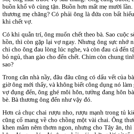
buồn khổ vô cùng tận. Buồn hơn mất mẹ mười lần. 
thương mẹ chăng? Có phải ông là đứa con bất hiếu
khi chết vợ.
Có khi quẫn trí, ông muốn chết theo bà. Sao cuộc s
hồn, thì còn gặp lại vợ ngay. Nhưng ông sực nhớ n
chi cho ông đau lòng lúc nghe, và còn đau cả đến t
bỏ ngủ, than gào cho đến chết. Chim còn chung tình
sao?
Trong căn nhà nầy, đâu đâu cũng có dấu vết của bà
giờ ông mới thấy, và không biết công dụng nó làm gì
vợ đụng đến, ông ghé môi hôn, tưởng đang hôn bàn 
bè. Bà thương ông đến như vậy đó.
Hơn cả chục chai rượu nho, rượu mạnh trong tủ ki
cũng cố mang về cho chồng một vài chai. Ông thư
khen mắm nêm thơm ngon, nhưng cho Tây ăn, thì h