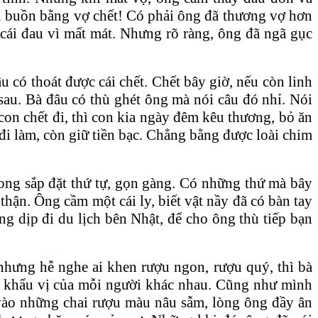
u buồn bằng vợ chết! Có phải ông đã thương vợ hơn
cái đau vì mất mát. Nhưng rõ ràng, ông đã ngã gục
 có thoát được cái chết. Chết bây giờ, nếu còn linh
sau. Bà đâu có thù ghét ông mà nói câu đó nhỉ. Nói
con chết đi, thì con kia ngày đêm kêu thương, bỏ ăn
đi làm, còn giữ tiền bạc. Chẳng bằng được loài chim
rong sắp đặt thứ tự, gọn gàng. Có những thứ mà bây
thận. Ông cầm một cái ly, biết vật nầy đã có bàn tay
g dịp đi du lịch bên Nhật, để cho ông thù tiếp bạn
nhưng hễ nghe ai khen rượu ngon, rượu quý, thì bà
ì khẩu vị của mỗi người khác nhau. Cũng như mình
vào những chai rượu màu nâu sẫm, lòng ông đầy ân