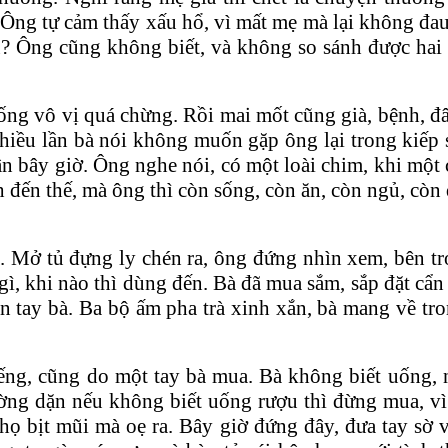
Ông tự cảm thấy xấu hổ, vì mất mẹ mà lại không đa
? Ông cũng không biết, và không so sánh được hai 
ống vô vị quá chừng. Rồi mai mốt cũng già, bệnh, đâu
hiều lần bà nói không muốn gặp ông lại trong kiếp 
ận bây giờ. Ông nghe nói, có một loài chim, khi một 
 đến thế, mà ông thì còn sống, còn ăn, còn ngủ, còn 
. Mở tủ đựng ly chén ra, ông đứng nhìn xem, bên t
, khi nào thì dùng đến. Bà đã mua sắm, sắp đặt cẩn 
tay bà. Ba bộ ấm pha trà xinh xắn, bà mang về tron
ếng, cũng do một tay bà mua. Bà không biết uống, 
ờng dặn nếu không biết uống rượu thì đừng mua, v
ọ bịt mũi mà oẹ ra. Bây giờ đứng đây, đưa tay sờ 