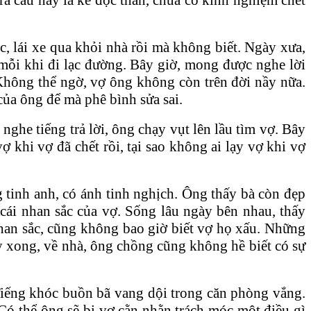
ạc, lái xe qua khỏi nhà rồi mà không biết. Ngày xưa,
 mỗi khi đi lạc đường. Bây giờ, mong được nghe lời
Không thể ngờ, vợ ông không còn trên đời nầy nữa.
ủa ông để mà phê bình sửa sai.
ghe tiếng trả lời, ông chạy vụt lên lầu tìm vợ. Bây
ợ khi vợ đã chết rồi, tại sao không ai lạy vợ khi vợ
g tinh anh, có ánh tinh nghịch. Ông thấy bà còn đẹp
cái nhan sắc của vợ. Sống lâu ngày bên nhau, thấy
han sắc, cũng không bao giờ biết vợ họ xấu. Những
y xong, về nhà, ông chồng cũng không hề biết có sự
Tiếng khóc buồn bã vang dội trong căn phòng vắng.
Có thể ông sẽ bị vợ cằn nhằn trách móc một điều gì