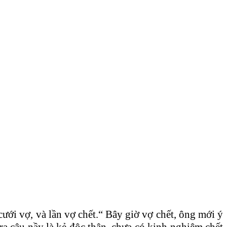
ưới vợ, và lần vợ chết.“ Bây giờ vợ chết, ông mới ý
ra câu nầy là kẻ độc thân, chưa có kinh nghiệm chết