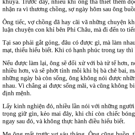
khuya. Trước đây, nhiều khi ông tha thiết thèm đọ
nhận ra vì thương chồng, sợ ngày hôm sau ông buồn
Ông tiếc, vợ chồng đã hay cãi vã những chuyện khôn
luận chuyện con khỉ bên Phi Châu, mà đi đến to tiến
Tại sao phải gắt gỏng, đâu có được gì, mà làm nhau
mạt, thiếu hiểu biết. Khi có hạnh phúc trong tay th
Nếu được làm lại, ông sẽ đối xử với bà tử tế hơn,
nhiều hơn, và sẽ phớt tỉnh mỗi khi bị bà chê bai, 
những ngày bà còn sống, ông không nói được những
nhau. Vì chẳng ai được sống mãi, và cũng không biế
định mệnh.
Lấy kinh nghiện đó, nhiều lần nói với những người
trọng giữ gìn, kẻo mai đây, khi chỉ còn chiếc bón
ngay sau đó, và không thực hành điều hiểu biết.
Mẹ ông mất trước vợ sáu tháng. Ông cũng buồn, t