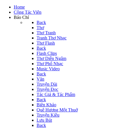
Home
Cộng Tác Viên
Báo Chí
Back
Thơ
Thơ Tranh
Tranh Thơ Nhạc
Thơ Flash
Back
Flash Clips
Thơ Diễn Ngâm
Thơ Phổ Nhạc
Music Video
Back
Văn
Truyện Dài
Truyện Đọc
Tác Giả & Tác Phẩm
Back
Biên Khảo
Quê Hương Một Thuở
Truyện Kiều
Lưu Bút
Back