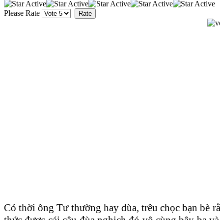
Please Rate
Có thời ông Tư thường hay đùa, trêu chọc bạn bè rằ
thức được cái câu đùa nghịch đó vô cùng bậy bạ và 