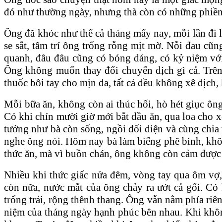
đó như thường ngày, nhưng thà còn có những phiền
Ông đã khóc như thế cả tháng mấy nay, mỗi lần đi 
se sắt, tâm trí ông trống rỗng mịt mờ. Nỗi đau cũn
quanh, đâu đâu cũng có bóng dáng, có kỷ niệm với 
Ông không muốn thay đổi chuyển dịch gì cả. Trên
thuốc bôi tay cho mịn da, tất cả đều không xê dịch
Mỗi bữa ăn, không còn ai thúc hối, hò hét giục ông
Có khi chín mười giờ mới bắt dầu ăn, qua loa cho 
tưởng như bà còn sống, ngồi đối diện và cùng chia 
nghe ông nói. Hôm nay bà làm biếng phê bình, khôn
thức ăn, mà vì buồn chán, ông không còn cảm được
Nhiều khi thức giấc nửa đêm, vòng tay qua ôm vợ,
còn nữa, nước mắt của ông chảy ra ướt cả gối. Có k
trống trải, rộng thênh thang. Ông vẫn nằm phía riê
niệm của tháng ngày hạnh phúc bên nhau. Khi khôn