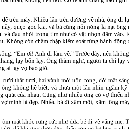
 để trên mây. Nhiều lần trên đường về nhà, ông đi l
nầy, quẹo góc kia, và bà cũng nổi nóng la nạt ông
i và đau nhói trong tim như có vật nhọn đâm vào. 
 u. Không còn chầm chập kiểm soát từng hành động c
ống: “Em ơi! Anh đi làm về.” Trước đây, nếu không n
hang, lạy bốn lạy. Ông thầm nghĩ, người ta chỉ lạy v
g ai lạy vợ bao giờ.
cười thật tươi, hai vành môi uốn cong, đôi mắt sán
 ông không hề biết, và chưa một lần nhìn ngắm kỹ 
ng quát của nhau. Cũng như nhiều ông có vợ thiếu n
t vợ mình là đẹp. Nhiều bà đi xâm môi, xâm lông mà
y ôm mặt khóc rưng rức như đứa bé đi về vắng mẹ. 
dữ, để khi ông thức dậy, thấy còn có bà bên cạnh. 