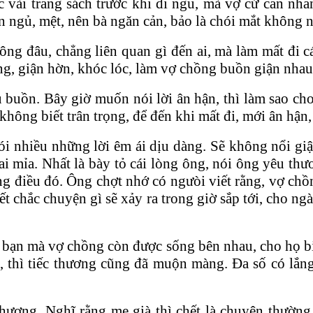
c vài trang sách trước khi đi ngủ, mà vợ cứ cằn nhằ
 ngủ, mệt, nên bà ngăn cản, bảo là chói mắt không 
g đâu, chẳng liên quan gì đến ai, mà làm mất đi cái
g, giận hờn, khóc lóc, làm vợ chồng buồn giận nhau,
 buồn. Bây giờ muốn nói lời ân hận, thì làm sao ch
ì không biết trân trọng, để đến khi mất đi, mới ân hậ
 nói nhiều những lời êm ái dịu dàng. Sẽ không nổi g
mai mỉa. Nhất là bày tỏ cái lòng ông, nói ông yêu th
 điều đó. Ông chợt nhớ có ngưòi viết rằng, vợ chồ
t chắc chuyện gì sẽ xảy ra trong giờ sắp tới, cho 
 bạn mà vợ chồng còn được sống bên nhau, cho họ bi
g, thì tiếc thương cũng đã muộn màng. Đa số có lắn
hương. Nghĩ rằng mẹ già thì chết là chuyện thường