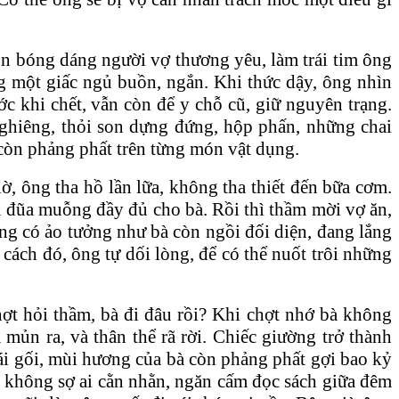
òn bóng dáng người vợ thương yêu, làm trái tim ông
ong một giấc ngủ buồn, ngắn. Khi thức dậy, ông nhìn
c khi chết, vẫn còn để y chỗ cũ, giữ nguyên trạng.
ghiêng, thỏi son dựng đứng, hộp phấn, những chai
 còn phảng phất trên từng món vật dụng.
ờ, ông tha hồ lần lữa, không tha thiết đến bữa cơm.
a đũa muỗng đầy đủ cho bà. Rồi thì thầm mời vợ ăn,
Ông có ảo tưởng như bà còn ngồi đối diện, đang lắng
ách đó, ông tự dối lòng, để có thể nuốt trôi những
ợt hỏi thầm, bà đi đâu rồi? Khi chợt nhớ bà không
 mủn ra, và thân thể rã rời. Chiếc giường trở thành
cái gối, mùi hương của bà còn phảng phất gợi bao kỷ
 không sợ ai cằn nhằn, ngăn cấm đọc sách giữa đêm