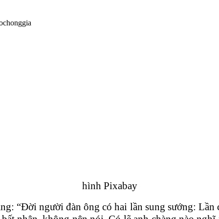
hình Pixabay
ng: “Đời người đàn ông có hai lần sung sướng: Lần c
bất nhân, không nên nói. Có lẽ anh chàng nào nghĩ 