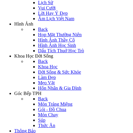
Lịch Sử
Vui Cười
Lời Hay Ý Đẹp
Âm Lịch Việt Nam
Hình Ảnh
Back
Họp Mặt Thường Niên
Hình Ảnh Thầy Cô
Hình Ảnh Học Sinh
Dấu Tích Thuở Học Trò
Khoa Học Đời Sống
Back
Khoa Học
Đời Sống & Sức Khỏe
Làm Đẹp
Mẹo Vặt
Hôn Nhân & Gia Đình
Góc Bếp TPH
Back
Món Tráng Miệng
Gỏi - Đồ Chua
Món Chay
Súp
Thức Ăn
Thông Báo