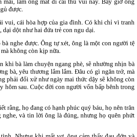
n mãi, làm ông mất đi cái thú vui nầy. Bây giờ ông
ngủ được.
 vui, cái hòa hợp của gia đình. Có khi chỉ vì tranh
 dại dột như hai đứa trẻ con ngu dại.
o bà nghe được. Ông tự xét, ông là một con người tệ
n, mà không còn kịp nữa.
iận khi bà làm chuyện ngang phè, sẽ nhường nhịn bà
ương bà, yêu thương lắm lắm. Đâu có gì ngăn trở, mà
ng phải đối xử như ngày mai thức dậy sẽ không còn
ngày hôm sau. Cuộc đời con người vốn bấp bênh trong
ết rằng, họ đang có hạnh phúc quý báu, họ nên trân
g nghe, và tin lời ông là đúng, nhưng họ quên phứt
 tình. Nhưng khi mất vợ, ông cảm thấy đau đớn và