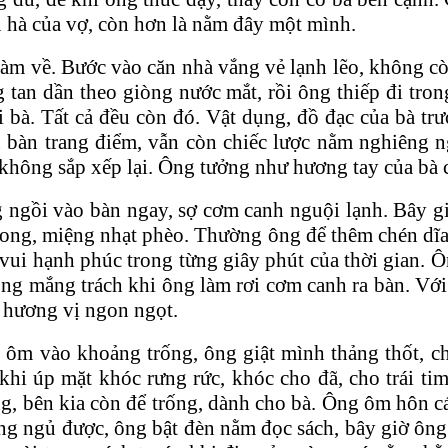
 hà của vợ, còn hơn là nằm đây một mình.
làm về. Bước vào căn nhà vắng vẻ lạnh lẽo, không c
g tan dần theo giòng nước mắt, rồi ông thiếp đi tr
bà. Tất cả đều còn đó. Vật dụng, đồ đạc của bà trướ
 bàn trang điểm, vẫn còn chiếc lược nằm nghiêng n
, không sắp xếp lại. Ông tưởng như hương tay của bà
 ngồi vào bàn ngay, sợ cơm canh nguội lạnh. Bây gi
xong, miệng nhạt phèo. Thường ông để thêm chén dĩ
vui hạnh phúc trong từng giây phút của thời gian. 
g mắng trách khi ông làm rơi cơm canh ra bàn. Với c
 hương vị ngon ngọt.
 ôm vào khoảng trống, ông giật mình thảng thốt, ch
hi úp mặt khóc rưng rức, khóc cho đã, cho trái tim
ng, bên kia còn để trống, dành cho bà. Ông ôm hôn 
g ngủ được, ông bật đèn nằm đọc sách, bây giờ ông