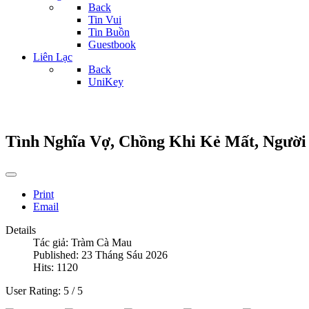
Back
Tin Vui
Tin Buồn
Guestbook
Liên Lạc
Back
UniKey
Tình Nghĩa Vợ, Chồng Khi Kẻ Mất, Người
Print
Email
Details
Tác giả:
Tràm Cà Mau
Published: 23 Tháng Sáu 2026
Hits: 1120
User Rating:
5
/
5