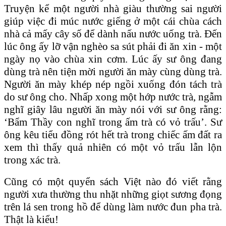
Truyện kể một người nhà giàu thường sai người
giúp việc đi múc nước giếng ở một cái chùa cách
nhà cả mấy cây số để dành nấu nước uống trà. Ðến
lúc ông ấy lỡ vận nghèo sa sút phải đi ăn xin - một
ngày nọ vào chùa xin cơm. Lúc ấy sư ông đang
dùng trà nên tiện mời người ăn mày cùng dùng trà.
Người ăn mày khép nép ngồi xuống đón tách trà
do sư ông cho. Nhấp xong một hớp nước trà, ngẫm
nghĩ giây lâu người ăn mày nói với sư ông rằng:
‘Bẩm Thầy con nghĩ trong ấm trà có vỏ trấu’. Sư
ông kêu tiểu đồng rót hết trà trong chiếc ấm đất ra
xem thì thấy quả nhiên có một vỏ trấu lẫn lộn
trong xác trà.
Cũng có một quyển sách Việt nào đó viết rằng
người xưa thường thu nhặt những giọt sương đọng
trên lá sen trong hồ để dùng làm nước đun pha trà.
Thật là kiểu!