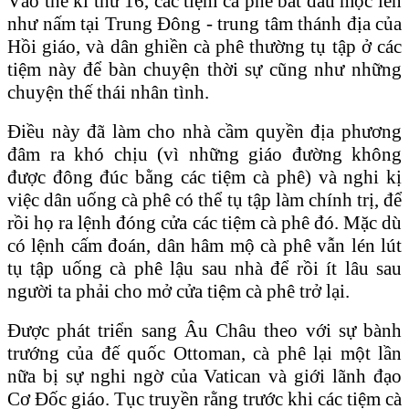
Vào thế kỉ thứ 16, các tiệm cà phê bắt đầu mọc lên
như nấm tại Trung Ðông - trung tâm thánh địa của
Hồi giáo, và dân ghiền cà phê thường tụ tập ở các
tiệm này để bàn chuyện thời sự cũng như những
chuyện thế thái nhân tình.
Ðiều này đã làm cho nhà cầm quyền địa phương
đâm ra khó chịu (vì những giáo đường không
được đông đúc bằng các tiệm cà phê) và nghi kị
việc dân uống cà phê có thể tụ tập làm chính trị, để
rồi họ ra lệnh đóng cửa các tiệm cà phê đó. Mặc dù
có lệnh cấm đoán, dân hâm mộ cà phê vẫn lén lút
tụ tập uống cà phê lậu sau nhà để rồi ít lâu sau
người ta phải cho mở cửa tiệm cà phê trở lại.
Ðược phát triển sang Âu Châu theo với sự bành
trướng của đế quốc Ottoman, cà phê lại một lần
nữa bị sự nghi ngờ của Vatican và giới lãnh đạo
Cơ Ðốc giáo. Tục truyền rằng trước khi các tiệm cà