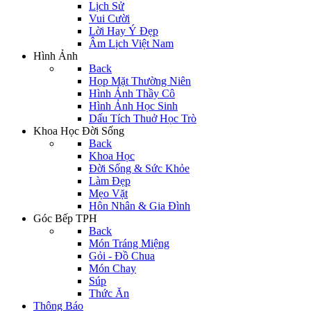
Lịch Sử
Vui Cười
Lời Hay Ý Đẹp
Âm Lịch Việt Nam
Hình Ảnh
Back
Họp Mặt Thường Niên
Hình Ảnh Thầy Cô
Hình Ảnh Học Sinh
Dấu Tích Thuở Học Trò
Khoa Học Đời Sống
Back
Khoa Học
Đời Sống & Sức Khỏe
Làm Đẹp
Mẹo Vặt
Hôn Nhân & Gia Đình
Góc Bếp TPH
Back
Món Tráng Miệng
Gỏi - Đồ Chua
Món Chay
Súp
Thức Ăn
Thông Báo