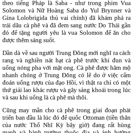
theo tiếng Pháp là Saba - như trong phim Vua
Solomon và Nữ Hoàng Saba do Yul Brynner và
Gina Lolobrigida thủ vai chính) đã khám phá ra
trái dâu cà phê và đã đem sang nước Do Thái gần
đó để tặng người yêu là vua Solomon để ăn cho
được thêm sáng suốt.
Dần dà về sau người Trung Ðông mới nghĩ ra cách
rang và nghiền nát hạt cà phê trước khi đun và
uống nóng pha với mật ong. Cà phê được hâm mộ
nhanh chóng ở Trung Ðông có lẽ do ở việc cấm
đoán uống rượu của đạo Hồi, vì thật ra chỉ có một
thứ giải lao khác rượu và gây sảng khoái trong lúc
và sau khi uống là cà phê mà thôi.
Cũng may mắn cho cà phê trong giai đoạn phát
triển ban đầu là lúc đó đế quốc Ottoman (tiền thân
của nước Thổ Nhĩ Kỳ bây giờ) đang rất hùng
mạnh và bành trướng thuộc địa và ảnh hưởng