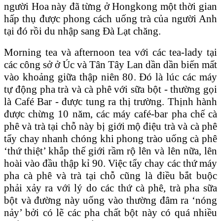
người Hoa này đã từng ở Hongkong một thời gian
hấp thụ được phong cách uống trà của người Anh
tại đó rồi du nhập sang Ðà Lạt chăng.
Morning tea và afternoon tea với các tea-lady tại
các công sở ở Úc và Tân Tây Lan dần dần biến mất
vào khoảng giữa thập niên 80. Ðó là lúc các máy
tự động pha trà và cà phê với sữa bột - thường gọi
là Café Bar - được tung ra thị trường. Thịnh hành
được chừng 10 năm, các máy café-bar pha chế cà
phê và trà tại chỗ này bị giới mộ điệu trà và cà phê
tẩy chay nhanh chóng khi phong trào uống cà phê
‘thứ thiệt’ khắp thế giới rầm rộ lên và lên nữa, lên
hoài vào đầu thập kỉ 90. Việc tẩy chay các thứ máy
pha cà phê và trà tại chỗ cũng là điều bắt buộc
phải xảy ra với lý do các thứ cà phê, trà pha sữa
bột và đường này uống vào thường đâm ra ‘nóng
nảy’ bởi có lẽ các pha chất bột này có quá nhiều