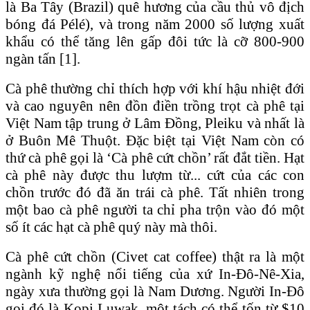
là Ba Tây (Brazil) quê hương của cầu thủ vô địch
bóng đá Pélé), và trong năm 2000 số lượng xuất
khẩu có thể tăng lên gấp đôi tức là cỡ 800-900
ngàn tấn [1].
Cà phê thường chỉ thích hợp với khí hậu nhiệt đới
và cao nguyên nên đồn điền trồng trọt cà phê tại
Việt Nam tập trung ở Lâm Ðồng, Pleiku và nhất là
ở Buôn Mê Thuột. Ðặc biệt tại Việt Nam còn có
thứ cà phê gọi là ‘Cà phê cứt chồn’ rất đắt tiền. Hạt
cà phê này được thu lượm từ... cứt của các con
chồn trước đó đã ăn trái cà phê. Tất nhiên trong
một bao cà phê người ta chỉ pha trộn vào đó một
số ít các hạt cà phê quý này mà thôi.
Cà phê cứt chồn (Civet cat coffee) thật ra là một
ngành kỹ nghệ nổi tiếng của xứ In-Đô-Nê-Xia,
ngày xưa thường gọi là Nam Dương. Người In-Đô
gọi đó là Kopi Luwak, một tách có thể tốn từ $10