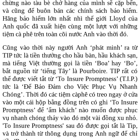
chừng nào tàu bè chở hàng của mình sẽ cặp bến,
và cũng để buôn bán các chính sách bảo hiểm.
Hãng bảo hiểm lớn nhất nhì thế giới Lloyd của
Anh quốc đã xuất hiện cùng một lượt với những
tiệm cà phê trên toàn cõi nước Anh vào thời đó.
Cũng vào thời này người Anh ‘phát minh’ ra từ
TIP tức là tiền thưởng cho hầu bàn, hầu khách sạn,
mà tiếng Việt thường gọi là tiền ‘Boa’ hay ‘Bo’,
bắt nguồn từ ‘tiếng Tây’ là Pourboire. TIP rất có
thể được viết tắt từ ‘To Insure Promptness’ (T.I.P.)
tức là ‘Ðể Bảo Ðảm cho Việc Phục Vụ Nhanh
Chóng’. Thời đó các tiệm càphê có treo ngay ở cửa
vào một cái hộp bằng đồng trên có ghi ‘To Insure
Promptness’ để ‘ẩm khách’ nào muốn được phục
vụ nhanh chóng thảy vào đó một vài đồng xu nhỏ.
'To Insure Promptness' sau đó được gọi tắt là Tip,
và trở thành từ thông dụng trong Anh ngữ để chỉ