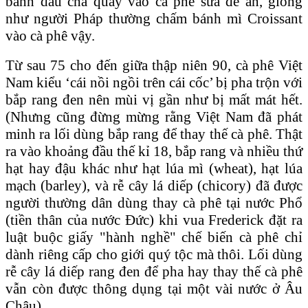
bánh dầu chá quảy vào cà phê sữa để ăn, giống
như người Pháp thường chấm bánh mì Croissant
vào cà phê vậy.
Từ sau 75 cho đến giữa thập niên 90, cà phê Việt
Nam kiểu ‘cái nồi ngồi trên cái cốc’ bị pha trộn với
bắp rang đen nên mùi vị gần như bị mất mát hết.
(Nhưng cũng đừng mừng rằng Việt Nam đã phát
minh ra lối dùng bắp rang để thay thế cà phê. Thật
ra vào khoảng đầu thế kỉ 18, bắp rang và nhiều thứ
hạt hay đậu khác như hạt lúa mì (wheat), hạt lúa
mạch (barley), và rễ cây lá diếp (chicory) đã được
người thường dân dùng thay cà phê tại nước Phổ
(tiền thân của nước Ðức) khi vua Frederick đặt ra
luật buộc giấy "hành nghề" chế biến cà phê chỉ
dành riêng cấp cho giới quý tộc mà thôi. Lối dùng
rễ cây lá diếp rang đen để pha hay thay thế cà phê
vẫn còn được thông dụng tại một vài nước ở Âu
Châu).