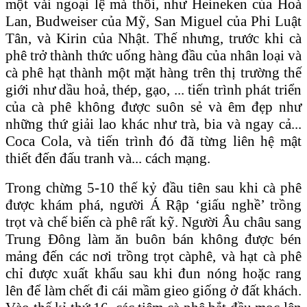
một vài ngoại lệ mà thôi, như Heineken của Hoà
Lan, Budweiser của Mỹ, San Miguel của Phi Luật
Tân, và Kirin của Nhật. Thế nhưng, trước khi cà
phê trở thành thức uống hàng đầu của nhân loại và
cà phê hạt thành một mặt hàng trên thị trường thế
giới như dầu hoả, thép, gạo, ... tiến trình phát triển
của cà phê không được suôn sẻ và êm đẹp như
những thứ giải lao khác như trà, bia và ngay cả...
Coca Cola, và tiến trình đó đã từng liên hệ mật
thiết đến đấu tranh và... cách mạng.
Trong chừng 5-10 thế kỷ đầu tiên sau khi cà phê
được khám phá, người Á Rập ‘giấu nghề’ trồng
trọt và chế biến cà phê rất kỹ. Người Âu châu sang
Trung Đông làm ăn buôn bán không được bén
mảng đến các nơi trồng trọt càphê, và hạt cà phê
chỉ được xuất khẩu sau khi đun nóng hoặc rang
lên để làm chết đi cái mầm gieo giống ở đất khách.