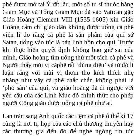
phê được mở tại Ý rất lâu, một số tu sĩ thuộc hàng
Giám Mục và Tổng Giám Mục đã vào Vatican gặp
Giáo Hoàng Clement VIII (1535-1605) xin Giáo
Hoàng cấm chỉ giáo dân không được uống cà phê
viện lí do rằng cà phê là sản phẩm của quỉ sứ
Satan, uống vào tức là bán linh hồn cho quỉ. Trước
khi thực hiện quyết định không bao giờ sai của
mình, Giáo hoàng tìm uống thử một tách cà phê và
Người thấy mùi vị càphê rất ‘đúng điệu’ và từ đó lí
luận rằng với mùi vị thơm tho kích thích nhẹ
nhàng như vậy cà phê chắc chắn không phải là
‘phó sản’ của quỉ, và giáo hoàng đã đi ngược với
yêu cầu của các Linh Mục đó chính thức cho phép
người Công giáo được uống cà phê như ai.
Lan tràn sang Anh quốc các tiệm cà phê ở thế kỉ 17
cũng là nơi tụ họp của các chủ thương thuyền hay
các thương gia đến đó để nghe ngóng tin tức