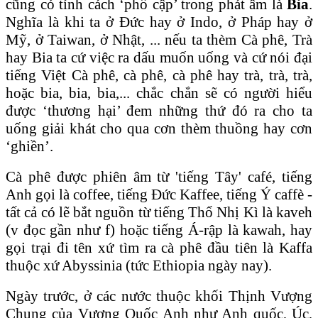
cũng có tính cách ‘phổ cập’ trong phát âm là
Bia
.
Nghĩa là khi ta ở Ðức hay ở Indo, ở Pháp hay ở
Mỹ, ở Taiwan, ở Nhật, ... nếu ta thèm Cà phê, Trà
hay Bia ta cứ việc ra dấu muốn uống và cứ nói đại
tiếng Việt Cà phê, cà phê, cà phê hay trà, trà, trà,
hoặc bia, bia, bia,... chắc chắn sẽ có người hiểu
được ‘thương hại’ đem những thứ đó ra cho ta
uống giải khát cho qua cơn thèm thuồng hay cơn
‘ghiền’.
Cà phê được phiên âm từ 'tiếng Tây' café, tiếng
Anh gọi là coffee, tiếng Ðức Kaffee, tiếng Ý caffè -
tất cả có lẽ bắt nguồn từ tiếng Thổ Nhị Kì là kaveh
(v đọc gần như f) hoặc tiếng Á-rập là kawah, hay
gọi trại đi tên xứ tìm ra cà phê đầu tiên là Kaffa
thuộc xứ Abyssinia (tức Ethiopia ngày nay).
Ngày trước, ở các nước thuộc khối Thịnh Vượng
Chung của Vương Quốc Anh như Anh quốc, Úc,