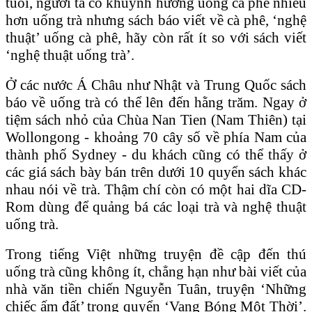
tuổi, người ta có khuynh hướng uống cà phê nhiều
hơn uống trà nhưng sách báo viết về cà phê, ‘nghệ
thuật’ uống cà phê, hãy còn rất ít so với sách viết
‘nghệ thuật uống trà’.
Ở các nước Á Châu như Nhật và Trung Quốc sách
báo về uống trà có thể lên đến hằng trăm. Ngay ở
tiệm sách nhỏ của Chùa Nan Tien (Nam Thiên) tại
Wollongong - khoảng 70 cây số về phía Nam của
thành phố Sydney - du khách cũng có thể thấy ở
các giá sách bày bán trên dưới 10 quyển sách khác
nhau nói về trà. Thậm chí còn có một hai dĩa CD-
Rom dùng để quảng bá các loại trà và nghệ thuật
uống trà.
Trong tiếng Việt những truyện đề cập đến thú
uống trà cũng không ít, chẳng hạn như bài viết của
nhà văn tiền chiến Nguyễn Tuân, truyện ‘Những
chiếc ấm đất’ trong quyển ‘Vang Bóng Một Thời’.