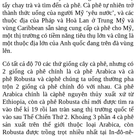
tẩy chay trà và tìm đến cà phê. Cà phê tự nhiên trở
thành thức uống của người Mỹ ‘yêu nước’, và các
thuộc địa của Pháp và Hoà Lan ở Trung Mỹ và
vùng Caribbean sẵn sàng cung cấp cà phê cho Mỹ,
một thị trường có tiềm năng tiêu thụ lớn và cũng là
một thuộc địa lớn của Anh quốc đang trên đà vùng
lên.
Có tất cả độ 70 các thứ giống cây cà phê, nhưng có
2 giống cà phê chính là cà phê
Arabica
và cà
phê
Robusta
và càphê chúng ta uống thường pha
trộn 2 giống cà phê chính đó với nhau. Cà phê
Arabica chính là càphê nguyên thủy xuất xứ từ
Ethiopia, còn cà phê Robusta chỉ mới được tìm ra
vào thế kỉ 19 rồi lan tràn sang thị trường quốc tế
vào sau Thế Chiến Thứ 2. Khoảng 3 phần 4 cà phê
sản xuất trên thế giới thuộc loại Arabica, còn
Robusta được trồng trọt nhiều nhất tại In-đô-nê-