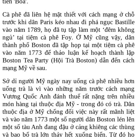
tiền 'Boa'.
Cà phê đã liên hệ mật thiết với cách mạng ở chỗ
trước khi dân Paris kéo nhau đi phá ngục Bastille
vào năm 1789, họ đã tụ tập làm một ‘đêm không
ngủ’ tại tiệm cà phê Foy. Ở Mỹ cũng vậy, dân
thành phố Boston đã tập họp tại một tiệm cà phê
vào năm 1773 để thảo luận kế hoạch thành lập
Boston Tea Party (Hội Trà Boston) dẫn đến cách
mạng Mỹ về sau.
Sở dỉ người Mỹ ngày nay uống cà phê nhiều hơn
uống trà là vì vào những năm trước cách mạng
Vương Quốc Anh đánh thuế rất nặng trên nhiều
món hàng tại thuộc địa Mỹ - trong đó có trà. Dân
thuộc địa ở Mỹ chống đối việc này rất mãnh liệt
và vào năm 1773 một số người dân Boston lén lên
một số tàu Anh đang đậu ở cảng khiêng các thùng
và bao bố trà lớn thảy hết xuống biển. Từ đó họ