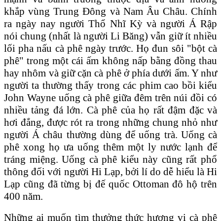
khắp vùng Trung Ðông và Nam Âu Châu. Chính
ra ngày nay người Thổ Nhĩ Kỳ và người Á Rập
nói chung (nhất là người Li Băng) vẫn giữ ít nhiều
lối pha nấu cà phê ngày trước. Họ đun sôi "bột cà
phê" trong một cái ấm không nấp bằng đồng thau
hay nhôm và giữ cặn cà phê ở phía dưới ấm. Y như
người ta thường thấy trong các phim cao bồi kiểu
John Wayne uống cà phê giữa đêm trên núi đồi có
nhiều tảng đá lớn. Cà phê của họ rất đậm đặc và
hơi đắng, được rót ra trong những chung nhỏ như
người Á châu thường dùng để uống trà. Uống cà
phê xong họ ưa uống thêm một ly nước lạnh để
tráng miệng. Uống cà phê kiểu này cũng rất phổ
thông đối với người Hi Lạp, bởi lí do dễ hiểu là Hi
Lạp cũng đã từng bị đế quốc Ottoman đô hộ trên
400 năm.
Những ai muốn tìm thưởng thức hương vị cà phê