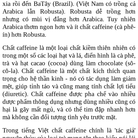
xia rồi đến BaTây (Brazil). (Việt Nam có trồng cả
Arabica lẫn Robusta). Robusta dễ trồng hơn
nhưng có mùi vị đắng hơn Arabica. Tuy nhiên
Arabica thơm ngon hơn và ít chất caffeine (cà phê-
ín) hơn Robusta.
Chất caffeine là một loại chất kiềm thiên nhiên có
trong một số các loại hạt và lá, điển hình là cà phê,
trà và hạt cacao (cocoa) dùng làm chocolate (sô-
cô-la). Chất caffeine là một chất kích thích quan
trọng cho hệ thần kinh - nó có tác dụng làm giảm
mệt, giúp tỉnh táo và cũng mang tính chất lợi tiểu
(diuretic). Chất caffeine được pha chế vào nhiều
dược phẩm thông dụng nhưng dùng nhiều cũng có
hại là gây mất ngủ, và có thể tim đập nhanh hơn
mà không cần đối tượng tình yêu trước mặt.
Trong tiếng Việt chất caffeine chính là 'tác giả'
nguyên thủy của loại trà mang tên theo kiểu nói lái