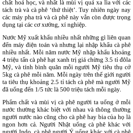
chất hoá học, và nhất là mùi vị quá xa lìa với các
tách trà và cà phê ‘thứ thiệt’. Tuy nhiên ngày nay
các máy pha trà và cà phê này vẫn còn được trọng
dụng tại các cơ xưởng, xí nghiệp.
Nước Mỹ xuất khẩu nhiều nhất những gì liên quan
đến máy điện toán và nhưng lại nhập khẩu cà phê
nhiều nhất. Mỗi năm nước Mỹ nhập khẩu khoảng
4 triệu tấn cà phê hạt xanh trị giá chừng 3.5 tỉ đôla
Mỹ, và tính bình quân mỗi người Mỹ tiêu thụ cở
5kg cà phê mỗi năm. Mỗi ngày trên thế giới người
ta tiêu thụ khoảng 2.5 tỉ tách cà phê mà người Mỹ
đã uống đến 1/5 tức là 500 triệu tách mỗi ngày.
Phẩm chất và mùi vị cà phê người ta uống ở mỗi
nước thường khác biệt với nhau và thông thường
người nước nào cũng cho cà phê hay bia của họ là
ngon hơn cả. Người Nhật uống cà phê khác với
người Indo, cà phê người Ý uống khác với cà phê