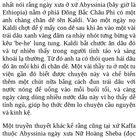
nhất nói rằng ngày xưa ở xứ Abyssinia (bây giờ là
Ethiopia) nằm ở phiá Ðông Bắc Châu Phi có một
anh chàng chăn dê tên Kaldi. Vào một ngày nọ
Kaldi chợt để ý mấy con dê sau khi ăn vào một vài
trái dâu xanh vàng đâm ra nhảy nhót tưng bừng và
kêu 'be-he' lung tung. Kaldi bắt chước ăn dâu đó
và tự nhiên thấy trong người tỉnh táo và sảng
khoái lạ thường. Từ đó anh ta có thói quen hái dâu
đó ăn mỗi khi đi chăn dê. Một vài thầy tu ở một tu
viện gần đó biết được chuyện này và chế biến
thêm một chút nữa bằng cách đun trái dâu với
nước nóng để uống vào mỗi buổi tối, và càng
ngày càng dùng nhiều nước dâu này vì họ thấy dễ
tỉnh ngủ, giúp họ thức đêm lo chuyện cầu nguyện
và kinh kệ.
Một truyền thuyết khác kể rằng cũng tại xứ Kaffa
thuộc Abyssinia ngày xưa Nữ Hoàng Sheba (đọc