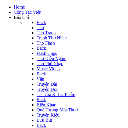
Home
Cộng Tác Viên
Báo Chí
Back
Thơ
Thơ Tranh
Tranh Thơ Nhạc
Thơ Flash
Back
Flash Clips
Thơ Diễn Ngâm
Thơ Phổ Nhạc
Music Video
Back
Văn
Truyện Dài
Truyện Đọc
Tác Giả & Tác Phẩm
Back
Biên Khảo
Quê Hương Một Thuở
Truyện Kiều
Lưu Bút
Back