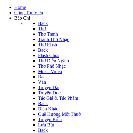
Home
Cộng Tác Viên
Báo Chí
Back
Thơ
Thơ Tranh
Tranh Thơ Nhạc
Thơ Flash
Back
Flash Clips
Thơ Diễn Ngâm
Thơ Phổ Nhạc
Music Video
Back
Văn
Truyện Dài
Truyện Đọc
Tác Giả & Tác Phẩm
Back
Biên Khảo
Quê Hương Một Thuở
Truyện Kiều
Lưu Bút
Back