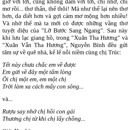
giờ với tới, cũng không dám với tới, chỉ nhớ, chỉ
mơ rồi... thơ thẩn, thế thôi! Mà như thế lại nên thơ
hơn, da diết hơn và gợi cảm mơ mộng hơn nhiều!
Và nhờ thế mà ta mới có được những vầng thơ
tuyệt diệu của "Lỡ Bước Sang Ngang". Sau này
khi lưu lạc giang hồ, trong "Xuân Tha Hương" và
"Xuân Vẫn Tha Hương", Nguyễn Bính đều gửi
tâm sự về quê nhà, kể lể nỗi niềm cùng chị Trúc:
Tết này chưa chắc em về được
Em gửi về đây một tấm lòng
Ôi chị một em, em một chị
Trời làm xa cách mấy con sông...
và...
Rượu say nhớ chị hồi con gái
Thương chị từ khi chị lấy chồng...