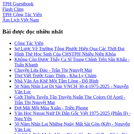
TPH
Guestbook
Flash
Clips
TPH
Cộng Tác Viên
Âm Lịch
Việt Nam
Bài được đọc nhiều nhất
Cộng Tác Viên
Sơ Lược Về Trường Tống Phước Hiệp Qua Các Thời Đại
Hình Thẻ Học Sinh Của CHSTPH Nhiều Niên Khóa
Không Còn Được Thấy Ca Sĩ Trung Chỉnh Trên Sân Khấu -
Tuấn Khanh
Chuyện Lừa Đảo - Trần Thị Nguyệt Mai
Thơ Viết Trước Giao Thừa - Kha Ly Chàm
Nhà Văn An Khê Một Tấm Lòng - Đỗ Bình
50 Năm Nhìn Lại Di Sản VNCH 30-4-1975-2025 - Nguyễn
Văn Lục
Giới Thiệu Tuyển Tập Truyện Ngắn The Colors Of April -
Trần Thị Nguyệt Mai
Đợi Mãi Một Mùa Xuân - Triều Phong
Văn Học Ngoại Ngữ Di Dân Gốc Việt 1975-2025 (Phần II) -
Ngu Yên
50 Năm Nhìn Lại Những Ngày Mất Sài Gòn (Kết) - Nguyễn
Văn Lục