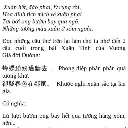
Xuân hết, đào phai, lý rụng rồi,
Hoa đình tịch mịch vẻ xuân phai.
Tơi bời ong bướm bay qua ngõ,
Những tưởng màu xuân ở xóm ngoài.
Đọc những câu thơ trên lại làm cho ta nhớ đến 2
câu cuối trong bài Xuân Tình của Vương
Giá đời Đường:
蜂蝶紛紛過牆去， Phong điệp phân phân quá
tường khứ,
卻疑春色在鄰家。 Khước nghi xuân sắc tại lân
gia.
Có nghĩa:
Lũ lượt bướm ong bay hết qua tường hàng xóm,
nên...