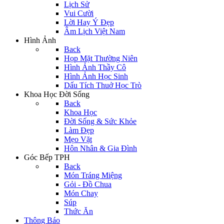
Lịch Sử
Vui Cười
Lời Hay Ý Đẹp
Âm Lịch Việt Nam
Hình Ảnh
Back
Họp Mặt Thường Niên
Hình Ảnh Thầy Cô
Hình Ảnh Học Sinh
Dấu Tích Thuở Học Trò
Khoa Học Đời Sống
Back
Khoa Học
Đời Sống & Sức Khỏe
Làm Đẹp
Mẹo Vặt
Hôn Nhân & Gia Đình
Góc Bếp TPH
Back
Món Tráng Miệng
Gỏi - Đồ Chua
Món Chay
Súp
Thức Ăn
Thông Báo