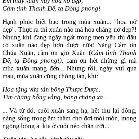
Em thấy xuân nay hoa nở đẹp,
Cảm tình Thanh Đế, tạ Đông phong!
Hạnh phúc biết bao trong mùa xuân... "hoa nở
đẹp". Thực ra thì xuân nào mà hoa chẳng nở đẹp?!
Nhưng khi đang ngây ngất trong men yêu thì đâu
có xuân nào đẹp hơn được nữa! Nàng Cảm ơn
Chúa Xuân, cảm ơn gió Xuân (
Cảm tình Thanh
Đế, tạ Đông phong!),
cảm ơn hết những gì mà
mùa xuân mang đến... Nhưng rồi, ngày vui qua
mau, mùa xuân cũng chóng tàn, khi:
Hoa tặng vừa tàn bông Thược Dược,
Tìm chàng bỗng vắng, bóng chàng xa...
... Và từ đó, cuối xuân sang hạ, hết thu lại đông,
nàng sống trong âm thầm chờ đợi mỏi mòn, mong
ngóng bóng ai kia ở cuối nẻo chân trời...