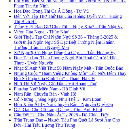
Lời Vĩnh Biệt Muộn Màng Dành Cho Người Bạn Nhảy Dù -
Phạm Tín An Ninh
Hoa Đào Trong Thi Ca Á Đông - Từ Vũ
Đến Với Tập Thơ Thứ Hai Của Hoàng Uyển Văn - Hoàng
Thị Bích Hà
Tiếng Việt, Bao Giờ Cho Tới… Ngày Xưa? - Trần Nhật Vy
Vườn Của Ngoại - Thủy Như
Giới Thiệu Tạp Chí Ngôn Ngữ Số 36 – Tháng 3-2025 &
Giới thiệu Ngôn Ngữ Số Đặc Biệt Tưởng Niệm Khánh
Trường- Trần Thị Nguyệt Mai
Xứ Người, Có Nghe Tiếng Gà Gáy… - Trần Hoàng Vy
Đọc Tiểu Lục Thần Phong: Ngòi Bút Hoài Cảm Và Hiện
Thực - Uyên Nguyên
Nhạc Sĩ Anh Việt Thu: 50 Năm Ngày Mất - Trần Quốc Bảo
Những Cuộc “Thăm Viếng Không Mời” Lúc Nửa Đêm Thay
Đổi Số Phận Gia Đình Tôi* - Thanh Hà CH
Nhớ Thi Vũ Ngày Giỗ Đầu - Vũ Hoàng Thư
Phương Ngữ Miền Nam - Hồ Đình Vũ
Năm Rắn, Chuyện Rắn - Vinh Hồ
Có Những Tháng Ngày Như Thế... - Kim Loan
Đón Xuân Ất Tỵ Nói Chuyện Rắn - Nguyễn Quý Đại
Giải Oan Cho Cô Láng Giềng - Trịnh Anh Khôi
Câu Đối Tết Cho Năm Ất Tỵ 2025 - Đỗ Chiêu Đức
Trần Trung Đạo – Người Tiều Phu Quét Lá Sưởi Ấm Cho
Đời - Hai Trầu Lương Thư Trung