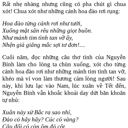
Rất nhẹ nhàng nhưng cũng có pha chút gì chua
xót! Chua xót như những cánh hoa đào rơi rụng:
Hoa đào từng cánh rơi như tưới,
Xuống mặt sân rêu những giọt buồn.
Như mảnh tim tình tan vỡ ấy,
Nhện già giăng mắc sợi tơ đơn!....
Cuối năm, đọc những câu thơ tình của Nguyễn
Bính làm cho lòng ta chùn xuống, xót cho từng
cánh hoa đào rơi như những mảnh tim tình tan vỡ,
khéo mà ví von làm thương cảm lòng người! Sau
này, khi lưu lạc vào Nam, lúc xuân về Tết đến,
Nguyễn Bính vẫn khoắc khoải day dứt băn khoăn
tự nhủ:
Xuân này xứ Bắc ra sao nhỉ,
Đào có hây hây? Cúc có vàng?
Câu đối có còn ôm đỏ cột,