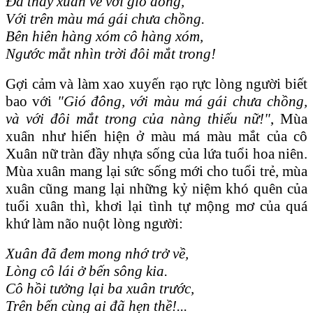
Đã thấy xuân về với gió đông,
Với trên màu má gái chưa chồng.
Bên hiên hàng xóm cô hàng xóm,
Ngước mắt nhìn trời đôi mắt trong!
Gợi cảm và làm xao xuyến rạo rực lòng người biết
bao với
"Gió đông, với màu má gái chưa chồng,
và với đôi mắt trong của nàng thiếu nữ!"
, Mùa
xuân như hiển hiện ở màu má màu mắt của cô
Xuân nữ tràn đầy nhựa sống của lứa tuổi hoa niên.
Mùa xuân mang lại sức sống mới cho tuổi trẻ, mùa
xuân cũng mang lại những kỷ niệm khó quên của
tuổi xuân thì, khơi lại tình tự mộng mơ của quá
khứ làm não nuột lòng người:
Xuân đã đem mong nhớ trở về,
Lòng cô lái ở bến sông kia.
Cô hồi tưởng lại ba xuân trước,
Trên bến cùng ai đã hẹn thề!...