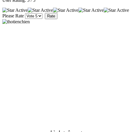
User Rating:
5
/
5
Please Rate