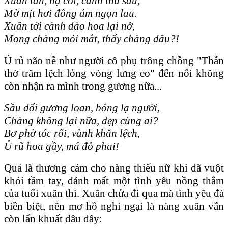
Xuân tàn, hạ cỗi, cảnh thu sầu,
Mờ mịt hơi đông ám ngọn lau.
Xuân tới cành đào hoa lại nở,
Mong chàng mỏi mắt, thấy chàng đâu?!
Ủ rủ não nề như người cô phụ trông chồng "Thẫn
thờ trâm lệch lỏng vòng lưng eo" đến nỗi không
còn nhận ra mình trong gương nữa...
Sầu đối gương loan, bóng lạ người,
Chàng không lại nữa, đẹp cùng ai?
Bơ phờ tóc rối, vành khăn lệch,
Ủ rũ hoa gầy, má đỏ phai!
Quả là thương cảm cho nàng thiếu nữ khi đã vuột
khỏi tầm tay, đánh mất một tình yêu nồng thắm
của tuổi xuân thì. Xuân chửa đi qua mà tình yêu đà
biền biệt, nên mơ hồ nghi ngại là nàng xuân vẫn
còn lẩn khuất đâu đây: