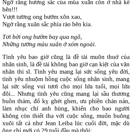
Ngờ rằng hương sắc của mùa xuân còn ở nhà kế
bên!!!
Vượt tường ong bướm xôn xao,
Ngờ rằng xuân sắc phía rào bên kia.
Tơi bời ong bướm bay qua ngõ,
Những tưởng màu xuân ở xóm ngoài.
Tình yêu bao giờ cũng là đề tài muôn thuở của
nhân sinh, là đề tài không bao giờ cạn kiệt của văn
nhân thi sĩ. Tình yêu mang lại sức sống yêu đời,
tình yêu nhuộm hồng cuộc sống nhân sinh, mang
lại sức sống vui tươi cho mọi lứa tuổi, mọi lứa
đôi... Nhưng tình yêu cũng mang lại sầu thương
buồn thảm, đố kỵ ghét ghen, ưu phiền chán nản,
làm nhục chí anh hùng, khiến cho bao người
không còn thiết tha với cuộc sống, muốn buông
xuôi tất cả như Jean Leiba lúc cuối đời, mặc dù
ông chỉ mới có 29 tuổi đầu mà thôi: