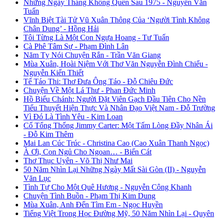
Những Ngày Tháng Không Quên Sau 1975 - Nguyễn Văn
Tuấn
Vĩnh Biệt Tài Tử Vũ Xuân Thông Của ‘Người Tình Không
Chân Dung’ - Hồng Hải
Tôi Từng Là Một Con Ngựa Hoang - Tư Tuấn
Cà Phê Tâm Sự - Phạm Đình Lân
Năm Tỵ Nói Chuyện Rắn - Trần Văn Giang
Mùa Xuân, Hoài Niệm Với Thơ Văn Nguyễn Đình Chiểu -
Nguyễn Kiến Thiết
Tế Táo Thi: Thơ Đưa Ông Táo - Đỗ Chiêu Đức
Chuyện Về Một Lá Thư - Phan Đức Minh
Hồ Biểu Chánh: Người Đặt Viên Gạch Đầu Tiên Cho Nền
Tiểu Thuyết Hiện Thực Và Nhân Đạo Việt Nam - Đỗ Trường
Vì Đó Là Tình Yêu - Kim Loan
Cố Tổng Thống Jimmy Carter: Một Tấm Lòng Đầy Nhân Ái
- Đỗ Kim Thêm
Mai Lan Cúc Trúc - Christina Cao (Cao Xuân Thanh Ngọc)
À Ơi, Con Ngủ Cho Ngoan… - Biển Cát
Thơ Thục Uyên - Võ Thị Như Mai
50 Năm Nhìn Lại Những Ngày Mất Sài Gòn (II) - Nguyễn
Văn Lục
Tình Tự Cho Một Quê Hương - Nguyễn Công Khanh
Chuyện Tình Buồn - Phạm Thị Kim Dung
Mùa Xuân, Anh Đến Tìm Em - Ngọc Huyền
Tiếng Việt Trong Học Đường Mỹ, 50 Năm Nhìn Lại - Quyên