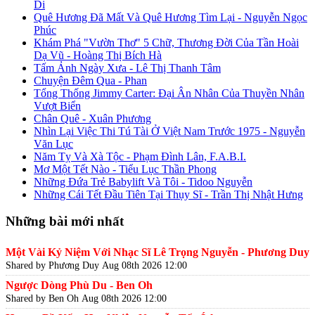
Di
Quê Hương Đã Mất Và Quê Hương Tìm Lại - Nguyễn Ngọc
Phúc
Khám Phá "Vườn Thơ" 5 Chữ, Thương Đời Của Tần Hoài
Dạ Vũ - Hoàng Thị Bích Hà
Tấm Ảnh Ngày Xưa - Lê Thị Thanh Tâm
Chuyện Đêm Qua - Phan
Tổng Thống Jimmy Carter: Đại Ân Nhân Của Thuyền Nhân
Vượt Biển
Chân Quê - Xuân Phương
Nhìn Lại Việc Thi Tú Tài Ở Việt Nam Trước 1975 - Nguyễn
Văn Lục
Năm Tỵ Và Xà Tộc - Phạm Đình Lân, F.A.B.I.
Mơ Một Tết Nào - Tiểu Lục Thần Phong
Những Đứa Trẻ Babylift Và Tôi - Tidoo Nguyễn
Những Cái Tết Đầu Tiên Tại Thụy Sĩ - Trần Thị Nhật Hưng
Những bài mới nhất
Một Vài Kỷ Niệm Với Nhạc Sĩ Lê Trọng Nguyễn - Phương Duy
Shared by Phương Duy
Aug 08th 2026 12:00
Ngược Dòng Phù Du - Ben Oh
Shared by Ben Oh
Aug 08th 2026 12:00