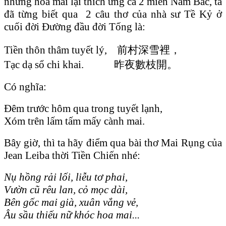
nhưng hoa mai lại thích ứng cả 2 miền Nam Bắc, ta
đã từng biết qua 2 câu thơ của nhà sư Tề Kỷ ở
cuối đời Đường đầu đời Tống là:
Tiền thôn thâm tuyết lý, 前村深雪裡，
Tạc dạ sổ chi khai. 昨夜數枝開。
Có nghĩa:
Đêm trước hôm qua trong tuyết lạnh,
Xóm trên lấm tấm mấy cành mai.
Bây giờ, thì ta hãy điểm qua bài thơ Mai Rụng của
Jean Leiba thời Tiền Chiến nhé:
Nụ hồng rải lối, liễu tơ phai,
Vườn cũ rêu lan, cỏ mọc dài,
Bên gốc mai già, xuân vắng vẻ,
Âu sầu thiếu nữ khóc hoa mai...