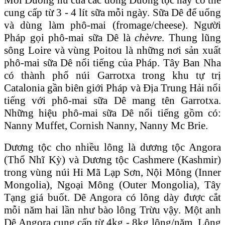
cung cấp từ 3 - 4 lít sữa mỗi ngày. Sữa Dê để uống
và dùng làm phô-mai (fromage/cheese). Người
Pháp gọi phô-mai sữa Dê là
chèvre
. Thung lũng
sông Loire và vùng Poitou là những nơi sản xuất
phô-mai sữa Dê nổi tiếng của Pháp. Tây Ban Nha
có thành phố núi Garrotxa trong khu tự trị
Catalonia gần biên giới Pháp và Ɖịa Trung Hải nổi
tiếng với phô-mai sữa Dê mang tên Garrotxa.
Những hiệu phô-mai sữa Dê nổi tiếng gồm có:
Nanny Muffet, Cornish Nanny, Nanny Mc Brie.
Dương tộc cho nhiều lông là dương tộc Angora
(Thổ Nhĩ Kỳ) và Dương tộc Cashmere (Kashmir)
trong vùng núi Hi Mã Lạp Sơn, Nội Mông (Inner
Mongolia), Ngoại Mông (Outer Mongolia), Tây
Tạng giá buốt. Dê Angora có lông dày được cắt
mỗi năm hai lần như bào lông Trừu vậy. Một anh
Dê Angora cung cấp từ 4kg - 8kg lông/năm. Lông