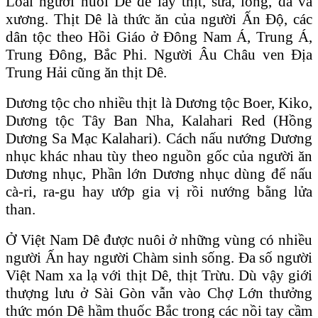
Loài người nuôi Dê để lấy thịt, sữa, lông, da và
xương. Thịt Dê là thức ăn của người Ấn Ɖộ, các
dân tộc theo Hồi Giáo ở Ɖông Nam Á, Trung Á,
Trung Ɖông, Bắc Phi. Người Âu Châu ven Ɖịa
Trung Hải cũng ăn thịt Dê.
Dương tộc cho nhiều thịt là Dương tộc Boer, Kiko,
Dương tộc Tây Ban Nha, Kalahari Red (Hồng
Dương Sa Mạc Kalahari). Cách nấu nướng Dương
nhục khác nhau tùy theo nguồn gốc của người ăn
Dương nhục, Phần lớn Dương nhục dùng để nấu
cà-ri, ra-gu hay ướp gia vị rồi nướng bằng lửa
than.
Ở Việt Nam Dê được nuôi ở những vùng có nhiều
người Ấn hay người Chàm sinh sống. Ɖa số người
Việt Nam xa lạ với thịt Dê, thịt Trừu. Dù vậy giới
thượng lưu ở Sài Gòn vẫn vào Chợ Lớn thưởng
thức món Dê hầm thuốc Bắc trong các nồi tay cầm