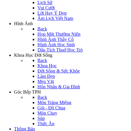
Lịch Sử
Vui Cười
Lời Hay Ý Đẹp
Âm Lịch Việt Nam
Hình Ảnh
Back
Họp Mặt Thường Niên
Hình Ảnh Thầy Cô
Hình Ảnh Học Sinh
Dấu Tích Thuở Học Trò
Khoa Học Đời Sống
Back
Khoa Học
Đời Sống & Sức Khỏe
Làm Đẹp
Mẹo Vặt
Hôn Nhân & Gia Đình
Góc Bếp TPH
Back
Món Tráng Miệng
Gỏi - Đồ Chua
Món Chay
Súp
Thức Ăn
Thông Báo