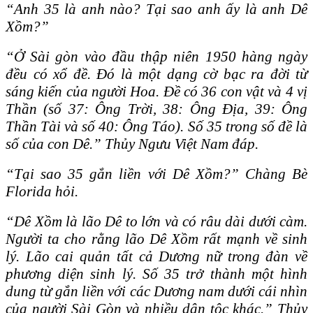
“Anh 35 là anh nào? Tại sao anh ấy là anh Dê
Xồm?”
“Ở Sài gòn vào đầu thập niên 1950 hàng ngày
đều có xổ đề. Ɖó là một dạng cờ bạc ra đời từ
sáng kiến của người Hoa. Ɖề có 36 con vật và 4 vị
Thần (số 37: Ông Trời, 38: Ông Ɖịa, 39: Ông
Thần Tài và số 40: Ông Táo). Số 35 trong số đề là
số của con Dê.” Thủy Ngưu Việt Nam đáp.
“Tại sao 35 gắn liền với Dê Xồm?” Chàng Bè
Florida hỏi.
“Dê Xồm là lão Dê to lớn và có râu dài dưới càm.
Người ta cho rằng lão Dê Xồm rất mạnh về sinh
lý. Lão cai quản tất cả Dương nữ trong đàn về
phương diện sinh lý. Số 35 trở thành một hình
dung từ gắn liền với các Dương nam dưới cái nhìn
của người Sài Gòn và nhiều dân tộc khác.” Thủy