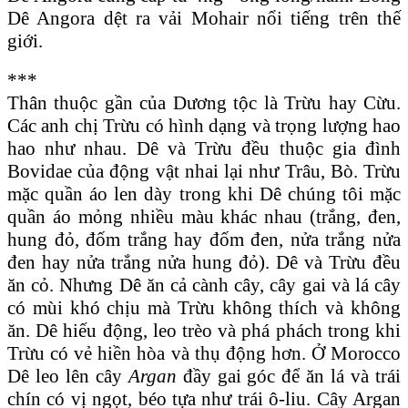
Dê Angora dệt ra vải Mohair nổi tiếng trên thế
giới.
***
Thân thuộc gần của Dương tộc là Trừu hay Cừu.
Các anh chị Trừu có hình dạng và trọng lượng hao
hao như nhau. Dê và Trừu đều thuộc gia đình
Bovidae của động vật nhai lại như Trâu, Bò. Trừu
mặc quần áo len dày trong khi Dê chúng tôi mặc
quần áo mỏng nhiều màu khác nhau (trắng, đen,
hung đỏ, đốm trắng hay đốm đen, nửa trắng nửa
đen hay nửa trắng nửa hung đỏ). Dê và Trừu đều
ăn cỏ. Nhưng Dê ăn cả cành cây, cây gai và lá cây
có mùi khó chịu mà Trừu không thích và không
ăn. Dê hiếu động, leo trèo và phá phách trong khi
Trừu có vẻ hiền hòa và thụ động hơn. Ở Morocco
Dê leo lên cây
Argan
đầy gai góc để ăn lá và trái
chín có vị ngọt, béo tựa như trái ô-liu. Cây Argan