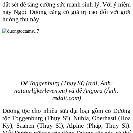
đất sét để tăng cường sức mạnh sinh lý. Với ý niệm
này Ngọc Dương càng có giá trị cao đối với giới
hưởng thụ này.
Dê Toggenburg (Thụy Sĩ) (trái, Ảnh:
natuurlijkerleven.eu) và dê Angora (Ảnh:
reddit.com)
Dương tộc cho nhiều sữa đại loại gồm có Dương
tộc Toggenburg (Thụy Sĩ), Nubia, Oberhasti (Hoa
Kỳ), Saanen (Thụy Sĩ), Alpine (Pháp, Thụy Sĩ).
Mỗi Dương nữ của các dòng Dương tộc này có thể