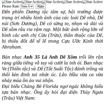
Please Rate
Ɖến phiên Dương tộc tâm sự, hội trường được
trang trí nhiều hình ảnh của các loài Dê nhà, Dê
núi (Sơn Dương), Dê có sừng to, nhọn và dài và
Dê xồm râu ria rậm rạp. Một bức ảnh rộng lớn vẽ
hình các anh chị Cừu (Trừu), thân thuộc của Dê,
bị thiêu đốt để tế lễ trong Cựu Ước Kinh thời
Abraham.
Bản nhạc
Anh 35 Là Anh Dê Xồm
trỗi lên rộn
ràng giữa tiếng vỗ tay và cười la inh ỏi. Ban nhạc
Ve (Thiền tộc) và Dế (Tất Suất Tộc) đánh trống và
thổi kèn đinh tai nhức óc. Lão Hầu vừa ca vừa
nhảy múa ồn ào vui nhộn.
Ɖại biểu Chàng Bè Florida ngơ ngác không hiểu
tựa bản nhạc. Ông ấy hỏi đại diện Thủy Ngưu
(Trâu) Việt Nam: