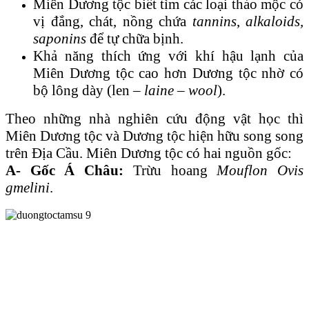
Miên Dương tộc biết tìm các loại thảo mộc có
vị đắng, chát, nồng chứa
tannins
,
alkaloids,
saponins
để tự chữa bịnh.
Khả năng thích ứng với khí hậu lạnh của
Miên Dương tộc cao hơn Dương tộc nhờ có
bộ lông dày (len –
laine – wool
).
Theo những nhà nghiên cứu động vật học thì
Miên Dương tộc và Dương tộc hiện hữu song song
trên Ɖịa Cầu. Miên Dương tộc có hai nguồn gốc:
A- Gốc Á Châu:
Trừu hoang
Mouflon Ovis
gmelini
.