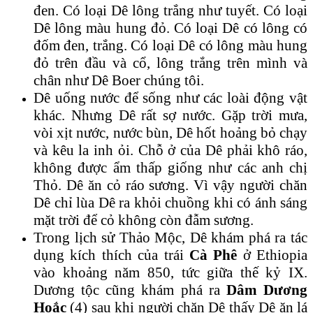
đen. Có loại Dê lông trắng như tuyết. Có loại
Dê lông màu hung đỏ. Có loại Dê có lông có
đốm đen, trắng. Có loại Dê có lông màu hung
đỏ trên đầu và cổ, lông trắng trên mình và
chân như Dê Boer chúng tôi.
Dê uống nước để sống như các loài động vật
khác. Nhưng Dê rất sợ nước. Gặp trời mưa,
vòi xịt nước, nước bùn, Dê hốt hoảng bỏ chạy
và kêu la inh ỏi. Chỗ ở của Dê phải khô ráo,
không được ẩm thấp giống như các anh chị
Thỏ. Dê ăn cỏ ráo sương. Vì vậy người chăn
Dê chỉ lùa Dê ra khỏi chuồng khi có ánh sáng
mặt trời để cỏ không còn đẫm sương.
Trong lịch sử Thảo Mộc, Dê khám phá ra tác
dụng kích thích của trái
Cà Phê
ở Ethiopia
vào khoảng năm 850, tức giữa thế kỷ IX.
Dương tộc cũng khám phá ra
Dâm Dương
Hoắc
(4) sau khi người chăn Dê thấy Dê ăn lá