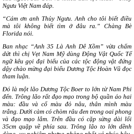
Ngưu Việt Nam đáp.
“Cám ơn anh Thủy Ngưu. Anh cho tôi biết điều
mà tôi không biết tìm ở đâu ra.” Chàng Bè
Florida nói.
Ban nhạc “Anh 35 Là Anh Dê Xồm” vừa chấm
dứt thì chị Vẹt Nam Mỹ dùng Ɖộng Vật Quốc Tế
ngữ kêu gọi đại biểu của các tộc động vật đứng
dậy chào mừng đại biểu Dương Tộc Hoàn Vũ đọc
tham luận.
Ɖó là một lão Dương Tộc Boer to lớn từ Nam Phi
đến. Trông lão rất đạo mạo trong bộ quần áo hai
màu: đầu và cổ màu đỏ nâu, thân mình màu
trắng. Dưới càm có chòm râu đen trong oai phong
và đạo mạo lắm. Trên đầu có cặp sừng dài lối
35cm quặp về phía sau. Trông lão to lớn dềnh
dàng, uy nghiêm nhưng phảng phất vẻ phúc hậu,