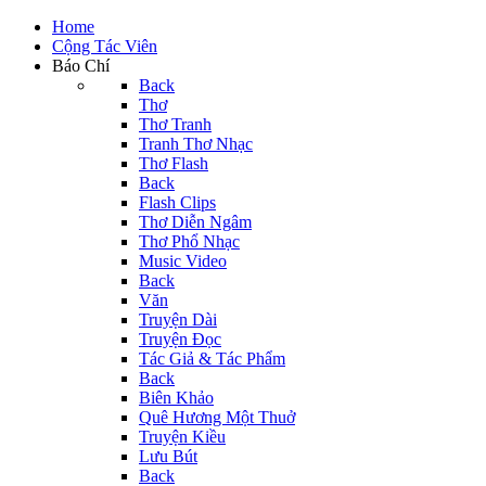
Home
Cộng Tác Viên
Báo Chí
Back
Thơ
Thơ Tranh
Tranh Thơ Nhạc
Thơ Flash
Back
Flash Clips
Thơ Diễn Ngâm
Thơ Phổ Nhạc
Music Video
Back
Văn
Truyện Dài
Truyện Đọc
Tác Giả & Tác Phẩm
Back
Biên Khảo
Quê Hương Một Thuở
Truyện Kiều
Lưu Bút
Back