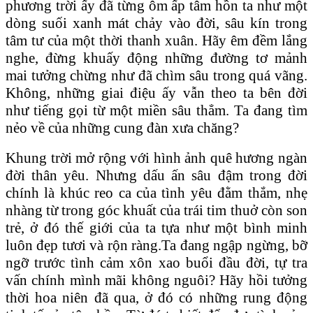
phương trời ấy đã từng ôm ấp tâm hồn ta như một
dòng suối xanh mát chảy vào đời, sâu kín trong
tâm tư của một thời thanh xuân. Hãy êm đềm lắng
nghe, đừng khuấy động những đường tơ mảnh
mai tưởng chừng như đã chìm sâu trong quá vãng.
Không, những giai điệu ấy vẫn theo ta bên đời
như tiếng gọi từ một miền sâu thẳm. Ta đang tìm
nẻo về của những cung đàn xưa chăng?
Khung trời mở rộng với hình ảnh quê hương ngàn
đời thân yêu. Nhưng dấu ấn sâu đậm trong đời
chính là khúc reo ca của tình yêu đằm thắm, nhẹ
nhàng từ trong góc khuất của trái tim thuở còn son
trẻ, ở đó thế giới của ta tựa như một bình minh
luôn đẹp tươi và rộn ràng.Ta đang ngập ngừng, bỡ
ngỡ trước tình cảm xôn xao buổi đầu đời, tự tra
vấn chính mình mãi không nguôi? Hãy hồi tưởng
thời hoa niên đã qua, ở đó có những rung động