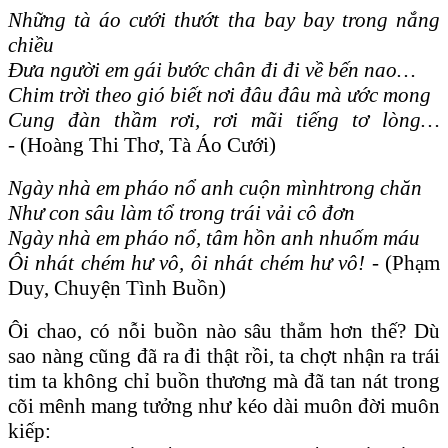
Những tà áo cưới thướt tha bay bay trong nắng
chiều
Đưa người em gái bước chân đi đi về bến nao…
Chim trời theo gió biết nơi đâu đâu mà ước mong
Cung đàn thầm rơi, rơi mãi tiếng tơ lòng…
-
(Hoàng Thi Thơ, Tà Áo Cưới)
Ngày nhà em pháo nổ anh cuộn mìnhtrong chăn
Như con sâu làm tổ trong trái vải cô đơn
Ngày nhà em pháo nổ, tâm hồn anh nhuốm máu
Ôi nhát chém hư vô, ôi nhát chém hư vô!
-
(Phạm
Duy, Chuyện Tình Buồn)
Ôi chao, có nỗi buồn nào sâu thẳm hơn thế? Dù
sao nàng cũng đã ra đi thật rồi, ta chợt nhận ra trái
tim ta không chỉ buồn thương mà đã tan nát trong
cõi mênh mang tưởng như kéo dài muôn đời muôn
kiếp: