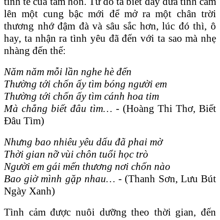
tinh tế của tâm hồn. Từ đó ta biết đẩy đưa tình cảm
lên một cung bậc mới để mở ra một chân trời
thương nhớ đậm đà và sâu sắc hơn, lúc đó thì, ô
hay, ta nhận ra tình yêu đã đến với ta sao mà nhẹ
nhàng đến thế:
Năm năm mỗi lần nghe hè đến
Thường tới chốn ấy tìm bóng người em
Thường tới chốn ấy tìm cánh hoa tim
Mà chẳng biết đâu tìm… -
(Hoàng Thi Thơ, Biết
Đâu Tìm)
Nhưng bao nhiêu yêu dấu đã phai mờ
Thời gian nỡ vùi chôn tuổi học trò
Người em gái mến thương nơi chốn nào
Bao giờ mình gặp nhau… -
(Thanh Sơn, Lưu Bút
Ngày Xanh)
Tình cảm được nuôi dưỡng theo thời gian, đến