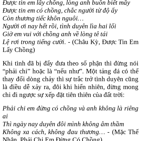
Được tin em lấy chồng, lòng anh buồn biết mấy
Được tin em có chồng, chắc người từ độ ấy
Còn thương tiếc khôn nguôi…
Người ơi nay hết rồi, tình duyên lìa hai lối
Giờ em vui với chồng anh về lòng tê tái
Lệ rơi trong tiếng cười
. -
(Châu Kỳ, Được Tin Em
Lấy Chồng)
Khi tình đã bị đẩy đưa theo số phận thì đừng nói
“phải chi” hoặc là “nếu như”. Một tảng đá có thể
thay đổi dòng chảy thì sự trắc trở tình duyên cũng
là điều dễ xảy ra, đôi khi hiển nhiên, đừng mong
chi đi ngược sự xếp đặt tiên thiên của đất trời:
Phải chi em đừng có chồng và anh không là riêng
ai
Thì ngày nay duyên đôi mình không âm thầm
Không xa cách, không đau thương… -
(Mặc Thế
Nhân, Phải Chi Em Đừng Có Chồng)