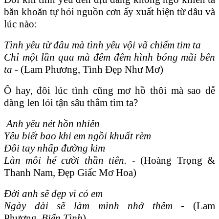
băn khoăn tự hỏi nguồn cơn ấy xuất hiện từ đâu và
lúc nào:
Tình yêu từ đâu mà tình yêu vội vã chiếm tim ta
Chỉ một lần qua mà đêm đêm hình bóng mãi bên
ta -
(Lam Phương, Tình Đẹp Như Mơ)
Ô hay, đôi lúc tình cũng mơ hồ thôi mà sao dễ
dàng len lỏi tận sâu thẳm tim ta?
Anh yêu nét hồn nhiên
Yêu biết bao khi em ngồi khuất rèm
Đôi tay nhấp đường kim
Làn môi hé cười thần tiên. -
(Hoàng Trọng &
Thanh Nam, Đẹp Giấc Mơ Hoa)
Đời anh sẽ đẹp vì có em
Ngày dài sẽ làm mình nhớ thêm -
(Lam
Phương,
Biển Tình
)