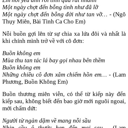
Một ngày chợt đến bỗng tình như đã lỡ
Một ngày chợt đến bỗng đời như tan vỡ… -
(Ngô
Thụy Miên, Bài Tình Ca Cho Em)
Nỗi buồn gợi lên từ sự chia xa lứa đôi và nhất là
khi chính mình trở về với cô đơn:
Buồn không em
Mùa thu tan tác lá bay gọi nhau bên thềm
Buồn không em
Những chiều cô đơn xâm chiếm hồn em… -
(Lam
Phương, Buồn Không Em)
Buồn thương miên viễn, có thể từ kiếp này đến
kiếp sau, không biết đến bao giờ mới nguôi ngoai,
mới chấm dứt:
Người từ ngàn dặm về mang nỗi sầu
Nhịp cầu ô thước hẹn đến mai sau -
(Lam