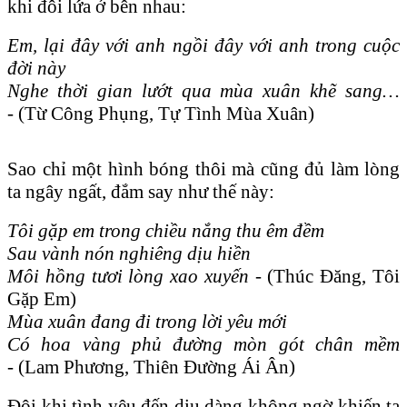
khi đôi lứa ở bên nhau:
Em, lại đây với anh ngồi đây với anh trong cuộc
đời này
Nghe thời gian lướt qua mùa xuân khẽ sang…
-
(Từ Công Phụng, Tự Tình Mùa Xuân)
Sao chỉ một hình bóng thôi mà cũng đủ làm lòng
ta ngây ngất, đắm say như thế này:
Tôi gặp em trong chiều nắng thu êm đềm
Sau vành nón nghiêng dịu hiền
Môi hồng tươi lòng xao xuyến -
(Thúc Đăng, Tôi
Gặp Em)
Mùa xuân đang đi trong lời yêu mới
Có hoa vàng phủ đường mòn gót chân mềm
-
(Lam Phương, Thiên Đường Ái Ân)
Đôi khi tình yêu đến dịu dàng không ngờ khiến ta