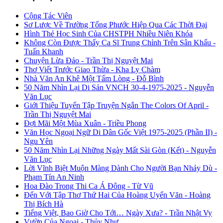
Cộng Tác Viên
Sơ Lược Về Trường Tống Phước Hiệp Qua Các Thời Đại
Hình Thẻ Học Sinh Của CHSTPH Nhiều Niên Khóa
Không Còn Được Thấy Ca Sĩ Trung Chỉnh Trên Sân Khấu -
Tuấn Khanh
Chuyện Lừa Đảo - Trần Thị Nguyệt Mai
Thơ Viết Trước Giao Thừa - Kha Ly Chàm
Nhà Văn An Khê Một Tấm Lòng - Đỗ Bình
50 Năm Nhìn Lại Di Sản VNCH 30-4-1975-2025 - Nguyễn
Văn Lục
Giới Thiệu Tuyển Tập Truyện Ngắn The Colors Of April -
Trần Thị Nguyệt Mai
Đợi Mãi Một Mùa Xuân - Triều Phong
Văn Học Ngoại Ngữ Di Dân Gốc Việt 1975-2025 (Phần II) -
Ngu Yên
50 Năm Nhìn Lại Những Ngày Mất Sài Gòn (Kết) - Nguyễn
Văn Lục
Lời Vĩnh Biệt Muộn Màng Dành Cho Người Bạn Nhảy Dù -
Phạm Tín An Ninh
Hoa Đào Trong Thi Ca Á Đông - Từ Vũ
Đến Với Tập Thơ Thứ Hai Của Hoàng Uyển Văn - Hoàng
Thị Bích Hà
Tiếng Việt, Bao Giờ Cho Tới… Ngày Xưa? - Trần Nhật Vy
Vườn Của Ngoại - Thủy Như