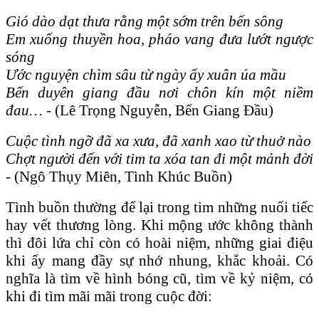
Gió dào dạt thưa rằng một sớm trên bến sông
Em xuống thuyền hoa, pháo vang đưa lướt ngược
sóng
Ước nguyện chìm sâu từ ngày ấy xuân úa mầu
Bến duyên giang đầu nơi chôn kín một niềm
đau…
- (Lê Trọng Nguyễn, Bến Giang Đầu)
Cuộc tình ngỡ đã xa xưa, đã xanh xao từ thuở nào
Chợt người đến với tim ta xóa tan đi một mảnh đời
-
(Ngô Thụy Miên, Tình Khúc Buồn)
Tình buồn thường để lại trong tim những nuối tiếc
hay vết thương lòng. Khi mộng ước không thành
thì đôi lứa chỉ còn có hoài niệm, những giai điệu
khi ấy mang đầy sự nhớ nhung, khắc khoải. Có
nghĩa là tìm về hình bóng cũ, tìm về kỷ niệm, có
khi đi tìm mãi mãi trong cuộc đời: