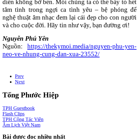
diễn không bờ bến. Mỗi chúng ta có thể bày tỏ hết
tâm tình trong ngợi ca tình yêu – bệ phóng để
nghệ thuật âm nhạc đem lại cái đẹp cho con người
và cho cuộc đời. Hãy tin như vậy, bạn đường ơi!
Nguyễn Phú Yên
Nguồn:
https://thekymoi.media/nguyen-phu-yen-
neo-ve-nhung-cung-dan-xua-23552/
Prev
Next
Tống Phước Hiệp
TPH
Guestbook
Flash
Clips
TPH
Cộng Tác Viên
Âm Lịch
Việt Nam
Bài được đọc nhiều nhất