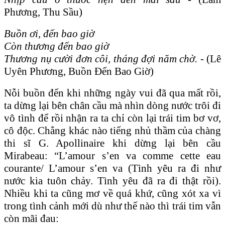
Phương,
Thu Sầu)
Buồn ơi, đến bao giờ
Còn thương đến bao giờ
Thương nụ cười đơn côi, tháng đợi năm chờ.
-
(Lê
Uyên Phương, Buồn Đến Bao Giờ)
Nỗi buồn đến khi những ngày vui đã qua mất rồi,
ta dừng lại bên chân cầu mà nhìn dòng nước trôi đi
vô tình để rồi nhận ra ta chỉ còn lại trái tim bơ vơ,
cô độc. Chẳng khác nào tiếng nhủ thầm của chàng
thi sĩ G. Apollinaire khi dừng lại bên cầu
Mirabeau: “L’amour s’en va comme cette eau
courante/ L’amour s’en va (Tình yêu ra đi như
nước kia tuôn chảy. Tình yêu đã ra đi thật rồi).
Nhiều khi ta cũng mơ về quá khứ, cũng xót xa vì
trong tình cảnh mới dù như thế nào thì trái tim vẫn
còn mãi đau: