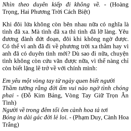
Nhìn theo duyên kiếp đi không về.
-
(Hoàng
Trọng, Hai Phương Trời Cách Biệt)
Khi đôi lứa không còn bên nhau nữa có nghĩa là
tình đã xa. Mà tình đã xa thì tình đã lỡ làng. Yêu
đương đành đứt đoạn, đôi khi không ngờ được.
Có thể vì anh đã đi về phương trời xa thẳm hay vì
anh đã có duyên tình mới? Dù sao đi nữa, chuyện
tình không còn cứu vãn được nữa, vì thế nàng chỉ
còn biết lặng lẽ trở về với chính mình:
Em yêu một vòng tay từ ngày quen biết người
Thầm tưởng rằng đời ấm vui nào ngờ tình chóng
phai -
(Đỗ Kim Bảng, Vòng Tay Giữ Trọn Ân
Tình)
Người về trong đêm tối ôm cành hoa tả tơi
Bóng in dài gác đời lẻ loi.
-
(Phạm Duy, Cành Hoa
Trắng)