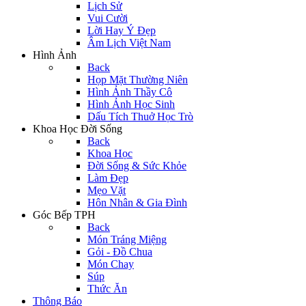
Lịch Sử
Vui Cười
Lời Hay Ý Đẹp
Âm Lịch Việt Nam
Hình Ảnh
Back
Họp Mặt Thường Niên
Hình Ảnh Thầy Cô
Hình Ảnh Học Sinh
Dấu Tích Thuở Học Trò
Khoa Học Đời Sống
Back
Khoa Học
Đời Sống & Sức Khỏe
Làm Đẹp
Mẹo Vặt
Hôn Nhân & Gia Đình
Góc Bếp TPH
Back
Món Tráng Miệng
Gỏi - Đồ Chua
Món Chay
Súp
Thức Ăn
Thông Báo