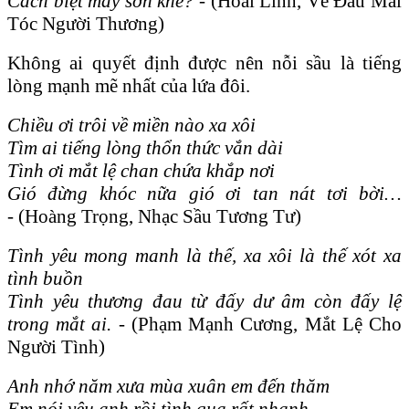
Cách biệt mấy sơn khê? -
(Hoài Linh, Về Đâu Mái
Tóc Người Thương)
Không ai quyết định được nên nỗi sầu là tiếng
lòng mạnh mẽ nhất của lứa đôi.
Chiều ơi trôi về miền nào xa xôi
Tìm ai tiếng lòng thổn thức vắn dài
Tình ơi mắt lệ chan chứa khắp nơi
Gió đừng khóc nữa gió ơi tan nát tơi bời…
-
(Hoàng Trọng, Nhạc Sầu Tương Tư)
Tình yêu mong manh là thế, xa xôi là thế xót xa
tình buồn
Tình yêu thương đau từ đấy dư âm còn đấy lệ
trong mắt ai. -
(Phạm Mạnh Cương, Mắt Lệ Cho
Người Tình)
Anh nhớ năm xưa mùa xuân em đến thăm
Em nói yêu anh rồi tình qua rất nhanh