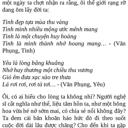
một ngày ta chợt nhận ra rằng, ôi thế giới rạng rỡ
đang ôm lấy đời ta:
Tình đẹp tựa mùa thu vàng
Tình mình nhiều mộng ước mênh mang
Tình là một chuyện huy hoàng
Tình là mình thành nhớ hoang mang… -
(Văn
Phụng, Tình)
Yêu là lòng bâng khuâng
Nhớ hay thương một chiều thu vương
Gió êm đưa xạc xào tre thưa
Lá rơi rơi, rơi tả tơi… -
(Văn Phụng, Yêu)
Ôi, có ai hiểu cho lòng ta không nhỉ? Người nghệ
sĩ cắt nghĩa như thế, liệu tâm hồn ta, như một bông
hoa vừa hé nở sớm mai, có chia sẻ nổi không đây?
Ta đem cái băn khoăn háo hức đó đi theo suốt
cuộc đời dài lâu được chăng? Cho đến khi ta gặp