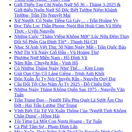
Giới Thiệu Tạp Chí Ngôn Ngữ Số 36 – Tháng 3-2025 &
Giới thiệu Ngôn Ngữ Số Đặc Biệt Tưởng Niệm Khánh
Trường- Trần Thị Nguyệt Mai
Xứ Người, Có Nghe Tiếng Gà Gáy… - Trần Hoàng Vy
Đọc Tiểu Lục Thần Phong: Ngòi Bút Hoài Cảm Và Hiện
Thực - Uyên Nguyên
Những Cuộc “Thăm Viếng Không Mời” Lúc Nửa Đêm Thay
Đổi Số Phận Gia Đình Tôi* - Thanh Hà CH
Nhạc Sĩ Anh Việt Thu: 50 Năm Ngày Mất - Trần Quốc Bảo
Nhớ Thi Vũ Ngày Giỗ Đầu - Vũ Hoàng Thư
Phương Ngữ Miền Nam - Hồ Đình Vũ
Năm Rắn, Chuyện Rắn - Vinh Hồ
Có Những Tháng Ngày Như Thế... - Kim Loan
Giải Oan Cho Cô Láng Giềng - Trịnh Anh Khôi
Đón Xuân Ất Tỵ Nói Chuyện Rắn - Nguyễn Quý Đại
Câu Đối Tết Cho Năm Ất Tỵ 2025 - Đỗ Chiêu Đức
Những Ngày Tháng Không Quên Sau 1975 - Nguyễn Văn
Tuấn
Trần Trung Đạo – Người Tiều Phu Quét Lá Sưởi Ấm Cho
Đời - Hai Trầu Lương Thư Trung
Vĩnh Biệt Tài Tử Vũ Xuân Thông Của ‘Người Tình Không
Chân Dung’ - Hồng Hải
Tôi Từng Là Một Con Ngựa Hoang - Tư Tuấn
Cà Phê Tâm Sự - Phạm Đình Lân
Mùa Xuân, Hoài Niệm Với Thơ Văn Nguyễn Đình Chiểu -