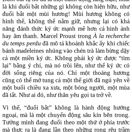
là khi đuổi bắt những gì không còn hiện hữu, như
đuổi bắt một mùi hương! Mùi hương không có
hình thể, không thể nắm giữ, nhưng lại có khả
năng đánh thức ký ức mạnh mẽ hơn cả hình ảnh
hay âm thanh. Marcel Proust trong
À la recherche
du temps perdu
đã mô tả khoảnh khắc ấy khi chiếc
bánh madeleines nhúng vào chén trà làm bừng dậy
cả một miền ký ức. Không phải ký ức được “tìm
lại” bằng ý chí, mà nó trồi lên, như thể ký ức có
đời sống riêng của nó. Chỉ một thoáng hương
cũng có thể mở tung cả một thế giới đã ngủ yên về
một buổi chiều xa xưa, một bóng người, một mùa
đã tắt. Như ai đó, như thân yêu gọi ta trở về.
Vì thế, “đuổi bắt” không là hành động hướng
ngoại, mà là một chuyển động sâu kín bên trong.
Tưởng mình đang đuổi theo một thứ ở phía trước
mà thực ra là đang lần theo những rong rêu trầm