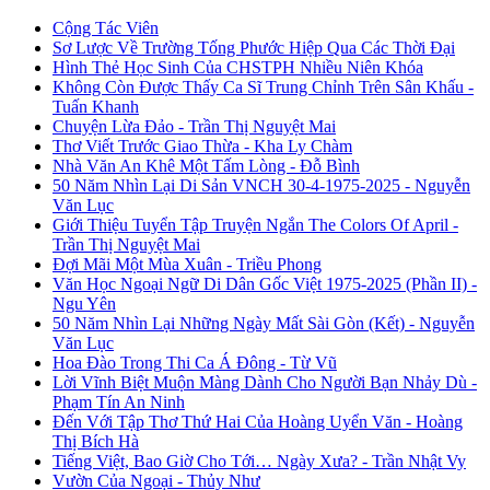
Cộng Tác Viên
Sơ Lược Về Trường Tống Phước Hiệp Qua Các Thời Đại
Hình Thẻ Học Sinh Của CHSTPH Nhiều Niên Khóa
Không Còn Được Thấy Ca Sĩ Trung Chỉnh Trên Sân Khấu -
Tuấn Khanh
Chuyện Lừa Đảo - Trần Thị Nguyệt Mai
Thơ Viết Trước Giao Thừa - Kha Ly Chàm
Nhà Văn An Khê Một Tấm Lòng - Đỗ Bình
50 Năm Nhìn Lại Di Sản VNCH 30-4-1975-2025 - Nguyễn
Văn Lục
Giới Thiệu Tuyển Tập Truyện Ngắn The Colors Of April -
Trần Thị Nguyệt Mai
Đợi Mãi Một Mùa Xuân - Triều Phong
Văn Học Ngoại Ngữ Di Dân Gốc Việt 1975-2025 (Phần II) -
Ngu Yên
50 Năm Nhìn Lại Những Ngày Mất Sài Gòn (Kết) - Nguyễn
Văn Lục
Hoa Đào Trong Thi Ca Á Đông - Từ Vũ
Lời Vĩnh Biệt Muộn Màng Dành Cho Người Bạn Nhảy Dù -
Phạm Tín An Ninh
Đến Với Tập Thơ Thứ Hai Của Hoàng Uyển Văn - Hoàng
Thị Bích Hà
Tiếng Việt, Bao Giờ Cho Tới… Ngày Xưa? - Trần Nhật Vy
Vườn Của Ngoại - Thủy Như