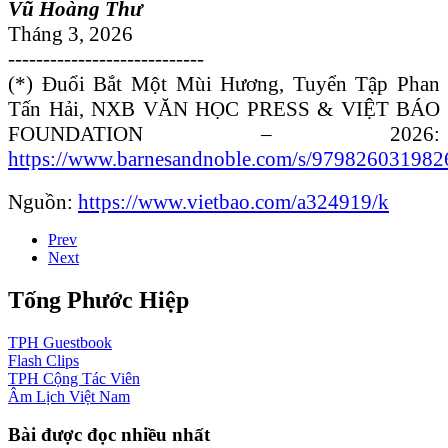
Vũ Hoàng Thư
Tháng 3, 2026
----------------------------
(*) Đuổi Bắt Một Mùi Hương, Tuyển Tập Phan
Tấn Hải, NXB VĂN HỌC PRESS & VIỆT BÁO
FOUNDATION – 2026:
https://www.barnesandnoble.com/s/979826031982
Nguồn:
https://www.vietbao.com/a324919/k
Prev
Next
Tống Phước Hiệp
TPH
Guestbook
Flash
Clips
TPH
Cộng Tác Viên
Âm Lịch
Việt Nam
Bài được đọc nhiều nhất