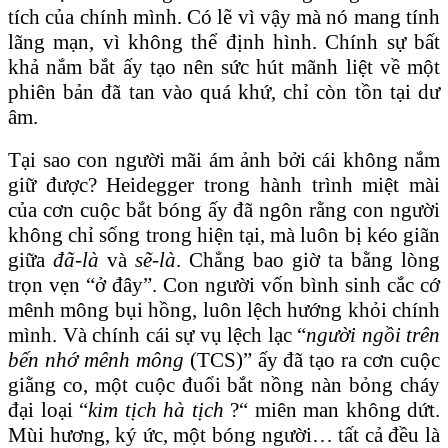
tích của chính mình. Có lẽ vì vậy mà nó mang tính
lãng mạn, vì không thể định hình. Chính sự bất
khả nắm bắt ấy tạo nên sức hút mãnh liệt về một
phiên bản đã tan vào quá khứ, chỉ còn tồn tại dư
âm.
Tại sao con người mãi ám ảnh bởi cái không nắm
giữ được? Heidegger trong hành trình miệt mài
của cơn cuộc bắt bóng ấy đã ngôn rằng con người
không chỉ sống trong hiện tại, mà luôn bị kéo giãn
giữa
đã-là
và
sẽ-là
. Chẳng bao giờ ta bằng lòng
trọn vẹn “ở đây”. Con người vốn bình sinh cắc cớ
mênh mông bụi hồng, luôn lệch hướng khỏi chính
mình. Và chính cái sự vụ lệch lạc “
người ngồi trên
bến nhớ mênh mông
(TCS)” ấy đã tạo ra cơn cuộc
giằng co, một cuộc đuổi bắt nồng nàn bỏng cháy
đại loại “
kim tịch hà tịch
?“ miên man không dứt.
Mùi hương, ký ức, một bóng người… tất cả đều là