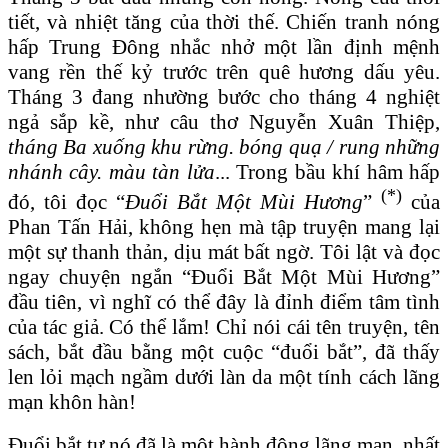
tiết, và nhiệt tăng của thời thế. Chiến tranh nóng
hấp Trung Đông nhắc nhở một lần định mệnh
vang rền thế kỷ trước trên quê hương dấu yêu.
Tháng 3 đang nhường bước cho tháng 4 nghiệt
ngả sắp kề, như câu thơ Nguyễn Xuân Thiệp,
tháng Ba xuống khu rừng. bóng quạ / rung những
nhánh cây. màu tàn lửa
... Trong bầu khí hâm hấp
(*)
đó, tôi đọc “
Đuổi Bắt Một Mùi Hương
”
của
Phan Tấn Hải, không hẹn mà tập truyện mang lại
một sự thanh thản, dịu mát bất ngờ. Tôi lật và đọc
ngay chuyện ngắn “Đuổi Bắt Một Mùi Hương”
đầu tiên, vì nghĩ có thể đây là đỉnh điểm tâm tình
của tác giả. Có thể lắm! Chỉ nói cái tên truyện, tên
sách, bắt đầu bằng một cuộc “đuổi bắt”, đã thấy
len lỏi mạch ngầm dưới làn da một tính cách lãng
mạn khôn hàn!
Đuổi bắt tự nó đã là một hành động lãng mạn, nhất