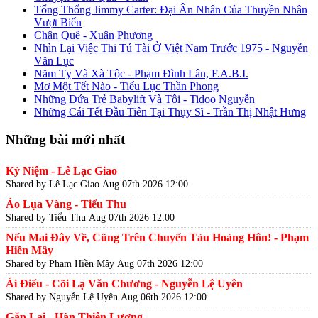
Tổng Thống Jimmy Carter: Đại Ân Nhân Của Thuyền Nhân
Vượt Biển
Chân Quê - Xuân Phương
Nhìn Lại Việc Thi Tú Tài Ở Việt Nam Trước 1975 - Nguyễn
Văn Lục
Năm Tỵ Và Xà Tộc - Phạm Đình Lân, F.A.B.I.
Mơ Một Tết Nào - Tiểu Lục Thần Phong
Những Đứa Trẻ Babylift Và Tôi - Tidoo Nguyễn
Những Cái Tết Đầu Tiên Tại Thụy Sĩ - Trần Thị Nhật Hưng
Những bài mới nhất
Kỷ Niệm - Lê Lạc Giao
Shared by Lê Lạc Giao
Aug 07th 2026 12:00
Áo Lụa Vàng - Tiểu Thu
Shared by Tiểu Thu
Aug 07th 2026 12:00
Nếu Mai Đây Về, Cũng Trên Chuyến Tàu Hoàng Hôn! - Phạm
Hiền Mây
Shared by Phạm Hiền Mây
Aug 07th 2026 12:00
Ái Điểu - Cõi Lạ Văn Chương - Nguyễn Lệ Uyên
Shared by Nguyễn Lệ Uyên
Aug 06th 2026 12:00
Gặp Lại - Hàn Thiên Lương