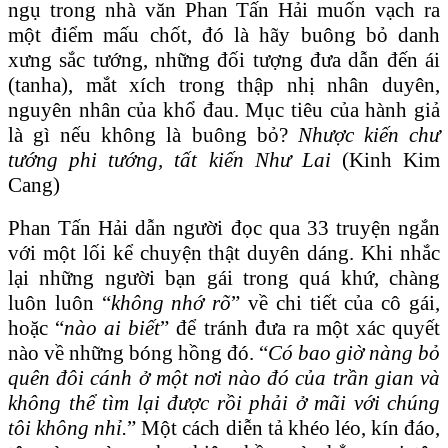
ngụ trong nhà văn Phan Tấn Hải muốn vạch ra
một điểm mấu chốt, đó là hãy buông bỏ danh
xưng sắc tướng, những đối tượng đưa dẫn đến ái
(tanha), mắt xích trong thập nhị nhân duyên,
nguyên nhân của khổ đau. Mục tiêu của hành giả
là gì nếu không là buông bỏ?
Nhược kiến chư
tướng phi tướng, tất kiến Như Lai
(Kinh Kim
Cang)
Phan Tấn Hải dẫn người đọc qua 33 truyện ngắn
với một lối kể chuyện thật duyên dáng. Khi nhắc
lại những người bạn gái trong quá khứ, chàng
luôn luôn “
không nhớ rõ
” về chi tiết của cô gái,
hoặc “
nào ai biết
” để tránh đưa ra một xác quyết
nào về những bóng hồng đó. “
Có bao giờ nàng bỏ
quên đôi cánh ở một nơi nào đó của trần gian và
không thể tìm lại được rồi phải ở mãi với chúng
tôi không nhỉ.
” Một cách diễn tả khéo léo, kín đáo,