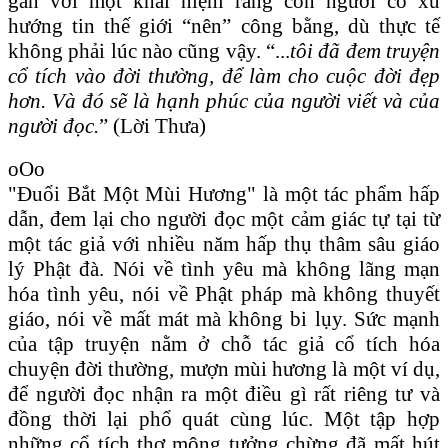
gắn với một khái niệm rằng con người có xu
hướng tin thế giới “nên” công bằng, dù thực tế
không phải lúc nào cũng vậy. “...
tôi đã đem truyện
cổ tích vào đời thường, để làm cho cuộc đời đẹp
hơn. Và đó sẽ là hạnh phúc của người viết và của
người đọc.
” (Lời Thưa)
oOo
"Đuổi Bắt Một Mùi Hương" là một tác phẩm hấp
dẫn, đem lại cho người đọc một cảm giác tự tại từ
một tác giả với nhiều năm hấp thụ thâm sâu giáo
lý Phật đà. Nói về tình yêu mà không lãng mạn
hóa tình yêu, nói về Phật pháp mà không thuyết
giáo, nói về mất mát mà không bi lụy. Sức mạnh
của tập truyện nằm ở chỗ tác giả cổ tích hóa
chuyện đời thường, mượn mùi hương là một ví dụ,
để người đọc nhận ra một điều gì rất riêng tư và
đồng thời lại phổ quát cùng lúc. Một tập hợp
những cổ tích thơ mộng tưởng chừng đã mất hút