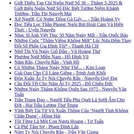
Giới Thiệu Tạp Chí Ngôn Ngữ Số 36 – Tháng 3-2025 &
Giới thiệu Ngôn Ngữ Số Đặc Biệt Tưởng Niệm Khánh
Trường- Trần Thị Nguyệt Mai
Xứ Người, Có Nghe Tiếng Gà Gáy… - Trần Hoàng Vy
Đọc Tiểu Lục Thần Phong: Ngòi Bút Hoài Cảm Và Hiện
Thực - Uyên Nguyên
Nhạc Sĩ Anh Việt Thu: 50 Năm Ngày Mất - Trần Quốc Bảo
Những Cuộc “Thăm Viếng Không Mời” Lúc Nửa Đêm Thay
Đổi Số Phận Gia Đình Tôi* - Thanh Hà CH
Nhớ Thi Vũ Ngày Giỗ Đầu - Vũ Hoàng Thư
Phương Ngữ Miền Nam - Hồ Đình Vũ
Năm Rắn, Chuyện Rắn - Vinh Hồ
Có Những Tháng Ngày Như Thế... - Kim Loan
Giải Oan Cho Cô Láng Giềng - Trịnh Anh Khôi
Đón Xuân Ất Tỵ Nói Chuyện Rắn - Nguyễn Quý Đại
Câu Đối Tết Cho Năm Ất Tỵ 2025 - Đỗ Chiêu Đức
Những Ngày Tháng Không Quên Sau 1975 - Nguyễn Văn
Tuấn
Trần Trung Đạo – Người Tiều Phu Quét Lá Sưởi Ấm Cho
Đời - Hai Trầu Lương Thư Trung
Vĩnh Biệt Tài Tử Vũ Xuân Thông Của ‘Người Tình Không
Chân Dung’ - Hồng Hải
Tôi Từng Là Một Con Ngựa Hoang - Tư Tuấn
Cà Phê Tâm Sự - Phạm Đình Lân
Năm Tỵ Nói Chuyện Rắn - Trần Văn Giang