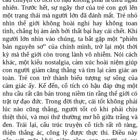
nhiên. Trước hết, sự ngây thơ của trẻ con gợi lên
một trạng thái mà người lớn đã đánh mất. Trẻ nhỏ
nhìn thế giới không hoài nghi hay không toan
tính, chẳng bị ám ảnh bởi thất bại hay cái chết. Khi
người lớn nhìn vào chúng, ta bắt gặp một “phiên
bản nguyên sơ” của chính mình, trở lại một thời
kỳ mà thế giới còn trong lành vô nhiễm. Nói cách
khác, một kiểu nostalgia, cảm xúc hoài niệm giúp
con người giảm căng thẳng và tìm lại cảm giác an
toàn. Trẻ con trở thành biểu tượng sự sống của
cảm giác ấy. Kế đến, cổ tích có hậu đáp ứng một
nhu cầu rất căn bản trong niềm tin rằng thế giới có
trật tự đạo đức. Trong đời thực, cái tốt không phải
lúc nào cũng thắng, người tốt có khi phải chịu
thiệt thòi, và mọi thứ thường mơ hồ giữa trắng và
đen. Trái lại, cấu trúc truyện cổ tích rất rõ ràng,
thiện thắng ác, công lý được thực thi. Điều này