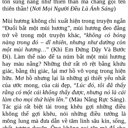
tôn sùng nàng như thiên thần mà chẳng gọi tên
thiên thần! (
Nơi Mọi Người Đều Là Ánh Sáng
)
Mùi hương không chỉ xuất hiện trong truyện ngắn
“Đuổi bắt một mùi hương”, mùi hương đeo đẳng
trở về trong một truyện khác, “
không có bóng
nàng trong đó – dĩ nhiên, nhưng như dường còn
một mùi hương…
” (Khi Em Đứng Dậy Và Bước
Đi). Làm thế nào để ta núm bắt một mùi hương
hay màu nắng? Những thứ rất rõ rệt bằng khứu
giác, bằng thị giác, lại mơ hồ vô vọng trong hiện
hữu. Mơ hồ nhưng lại là những gì thiết yếu nhất
của ước mong, của cái đẹp, “
Lúc đó, tôi đã thấy
rằng có một cái không thấy được, nhưng nó là cái
làm cho mọi thứ hiện lên
.” (Màu Nắng Rực Sáng).
Tác giả rất biệt tài trong khêu gợi những điều
không thể gợi khêu, nói những điều tưởng là
mông lung mà đưa dẫn về tâm linh sâu kín, sống,
chết, tương duyên. Ông không gọi tên mà để cho