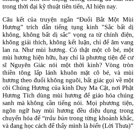
trong thời đại kỹ thuật tiên tiến, AI hiện nay.
Câu kết của truyện ngắn “Đuổi
Bắt Một Mùi
Hương
” trích dẫn tiếng tụng kinh "Sắc bất dị
không, không bất dị sắc" vọng ra từ chính điện,
không giải thích, không kết luận, chỉ để âm vang
lan ra. Như mùi hương. Có thật một cô bé, một
mùi hương hiện hữu, hay chỉ là phương tiện để cư
sĩ Nguyên Giác nói một thời kinh? Vòng tròn
thiền tông lấp lánh khuôn mặt cô bé, và mùi
hương theo đuổi không nguôi, bất giác gọi về một
cõi Chúng Hương của kinh Duy Ma Cật, nơi Phật
Hương Tích dùng mùi hương để giáo hóa chúng
sanh mà không cần tiếng nói. Mọi phương tiện,
ngôn ngữ hay mùi hương đều diệu dụng trong
chuyển hóa để “
trâu bùn
trong từng khoảnh khắc,
và đang học cách để thấy mình là
biển
(Lời Thưa)”