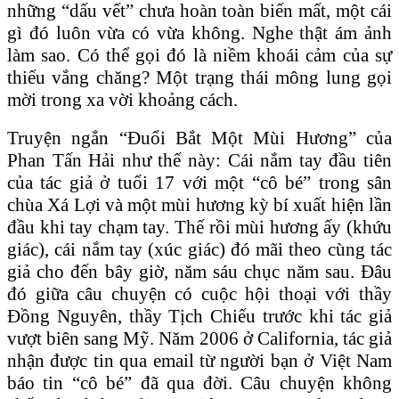
những “dấu vết” chưa hoàn toàn biến mất, một cái
gì đó luôn vừa có vừa không. Nghe thật ám ảnh
làm sao. Có thể gọi đó là niềm khoái cảm của sự
thiếu vắng chăng? Một trạng thái mông lung gọi
mời trong xa vời khoảng cách.
Truyện ngắn “Đuổi
Bắt Một Mùi H
ương” của
Phan Tấn Hải như thế này: Cái nắm tay đầu tiên
của tác giả ở tuổi 17 với một “cô bé” trong sân
chùa Xá Lợi và một mùi hương kỳ bí xuất hiện lần
đầu khi tay chạm tay. Thế rồi mùi hương ấy (khứu
giác), cái nắm tay (xúc giác) đó mãi theo cùng tác
giả cho đến bây giờ, năm sáu chục năm sau. Đâu
đó giữa câu chuyện có cuộc hội thoại với thầy
Đồng Nguyên, thầy Tịch Chiếu trước khi tác giả
vượt biên sang Mỹ. Năm 2006 ở California, tác giả
nhận được tin qua email từ người bạn ở Việt Nam
báo tin “cô bé” đã qua đời. Câu chuyện không