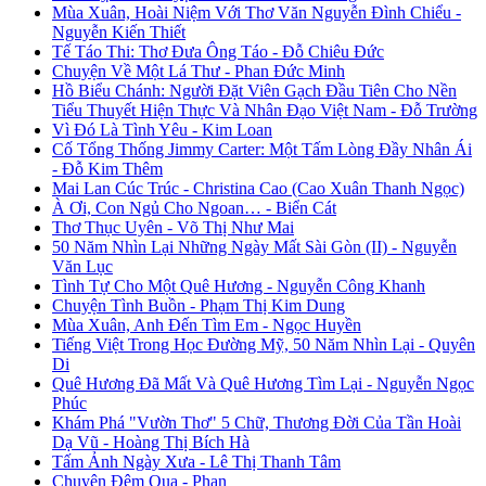
Mùa Xuân, Hoài Niệm Với Thơ Văn Nguyễn Đình Chiểu -
Nguyễn Kiến Thiết
Tế Táo Thi: Thơ Đưa Ông Táo - Đỗ Chiêu Đức
Chuyện Về Một Lá Thư - Phan Đức Minh
Hồ Biểu Chánh: Người Đặt Viên Gạch Đầu Tiên Cho Nền
Tiểu Thuyết Hiện Thực Và Nhân Đạo Việt Nam - Đỗ Trường
Vì Đó Là Tình Yêu - Kim Loan
Cố Tổng Thống Jimmy Carter: Một Tấm Lòng Đầy Nhân Ái
- Đỗ Kim Thêm
Mai Lan Cúc Trúc - Christina Cao (Cao Xuân Thanh Ngọc)
À Ơi, Con Ngủ Cho Ngoan… - Biển Cát
Thơ Thục Uyên - Võ Thị Như Mai
50 Năm Nhìn Lại Những Ngày Mất Sài Gòn (II) - Nguyễn
Văn Lục
Tình Tự Cho Một Quê Hương - Nguyễn Công Khanh
Chuyện Tình Buồn - Phạm Thị Kim Dung
Mùa Xuân, Anh Đến Tìm Em - Ngọc Huyền
Tiếng Việt Trong Học Đường Mỹ, 50 Năm Nhìn Lại - Quyên
Di
Quê Hương Đã Mất Và Quê Hương Tìm Lại - Nguyễn Ngọc
Phúc
Khám Phá "Vườn Thơ" 5 Chữ, Thương Đời Của Tần Hoài
Dạ Vũ - Hoàng Thị Bích Hà
Tấm Ảnh Ngày Xưa - Lê Thị Thanh Tâm
Chuyện Đêm Qua - Phan