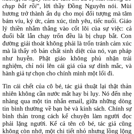
chụp bắt rồi
", lời thầy Đồng Nguyên nói. Mùi
hương trở thành ẩn dụ cho mọi đối tượng mà tâm
bám víu, ký ức, cảm xúc, tình yêu, tiếc nuối. Giáo
lý thiền nhắm thẳng vào cốt lõi của sự việc: cả
đuổi bắt lẫn chạy trốn đều là bị chụp bắt. Con
đường giải thoát không phải là trốn tránh cảm xúc
mà là thấy rõ bản chất sinh diệt của nó, vạn pháp
như huyễn. Phật giáo không phủ nhận trải
nghiệm, chỉ nói lên cái giá của sự dính mắc, và
hành giả tự chọn cho chính mình một lối đi.
Tin cái chết của cô bé, tác giả thuật lại thật thản
nhiên không cần nước mắt hay bi lụy. Nó đến nhẹ
nhàng qua một tin nhắn email, giữa những dòng
tin bình thường về bạn bè và kinh sách. Chính sự
bình thản trong cách kể chuyện làm người đọc
phải lặng người. Kể cả tên cô bé, tác giả cũng
không còn nhớ, một chi tiết nhỏ nhưng lồng lộng