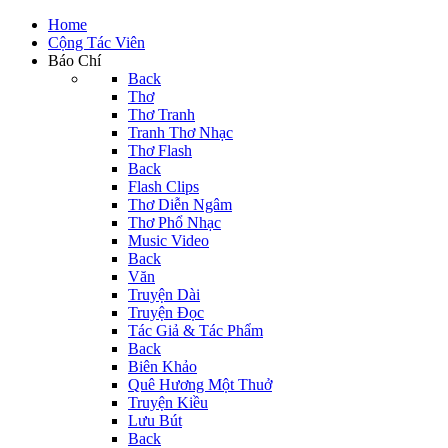
Home
Cộng Tác Viên
Báo Chí
Back
Thơ
Thơ Tranh
Tranh Thơ Nhạc
Thơ Flash
Back
Flash Clips
Thơ Diễn Ngâm
Thơ Phổ Nhạc
Music Video
Back
Văn
Truyện Dài
Truyện Đọc
Tác Giả & Tác Phẩm
Back
Biên Khảo
Quê Hương Một Thuở
Truyện Kiều
Lưu Bút
Back