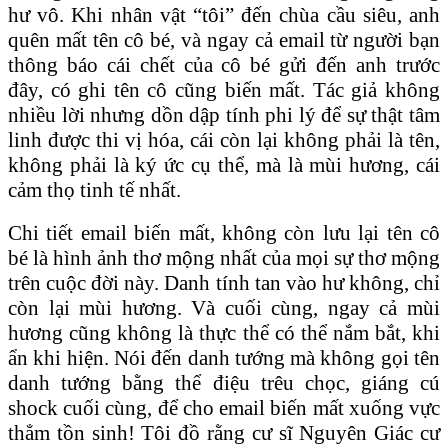
hư vô. Khi nhân vật “tôi” đến chùa cầu siêu, anh
quên mất tên cô bé, và ngay cả email từ người bạn
thông báo cái chết của cô bé gửi đến anh trước
đây, có ghi tên cô cũng biến mất. Tác giả không
nhiều lời nhưng dồn dập tính phi lý để sự thật tâm
linh được thi vị hóa, cái còn lại không phải là tên,
không phải là ký ức cụ thể, mà là mùi hương, cái
cảm thọ tinh tế nhất.
Chi tiết email biến mất, không còn lưu lại tên cô
bé là hình ảnh thơ mộng nhất của mọi sự thơ mộng
trên cuộc đời này. Danh tính tan vào hư không, chỉ
còn lại mùi hương. Và cuối cùng, ngay cả mùi
hương cũng không là thực thể có thể nắm bắt, khi
ẩn khi hiện. Nói đến danh tướng mà không gọi tên
danh tướng bằng thể điệu trêu chọc, giáng cú
shock cuối cùng, để cho email biến mất xuống vực
thẳm tồn sinh! Tôi đồ rằng cư sĩ Nguyên Giác cư