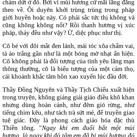
chấm dứt ở đó. Bởi vì mùi hương cứ mãi lãng đãng
theo về. Ôi duyên khởi trùng trùng trong pháp
giới huyền hoặc này. Có phải sắc tức thị không và
cũng không không nốt? Rồi thanh hương vị xúc
pháp, thảy đều như vậy? Ừ, diệc phục như thị.
Cô bé với đôi mắt đen lánh, mái tóc xõa chấm vai,
tà áo trắng gần như là một bóng mờ nhạt ẩn hiện.
Cô không phải là đối tượng của tình yêu lãng mạn
thông thường, cô là biểu tượng của một cảm thọ,
cái khoảnh khắc tâm hồn xao xuyến lúc đầu đời.
Thầy Đồng Nguyên và Thầy Tịch Chiếu xuất hiện
trong truyện, không giảng giải giáo điều khô khan
nhưng dùng hoàn cảnh, như đêm gió rừng, như
tiếng chim kêu, như tách trà sứt mẻ, để truyền giao
tuệ giác. Đây là phong cách giáo hóa đặc thù
Thiền tông. "
Ngay khi em đuổi bắt một mùi
hương, là ngay khi đó tâm em đã bị mùi hương đó