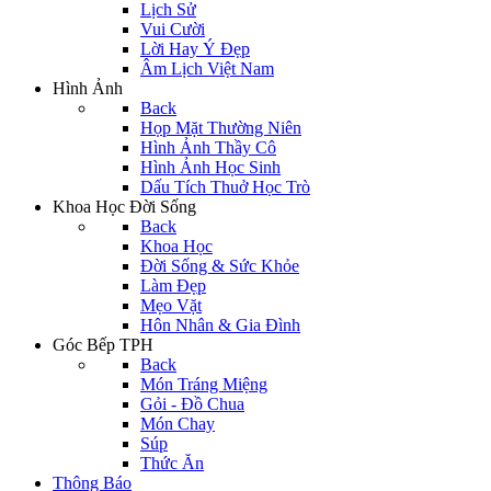
Lịch Sử
Vui Cười
Lời Hay Ý Đẹp
Âm Lịch Việt Nam
Hình Ảnh
Back
Họp Mặt Thường Niên
Hình Ảnh Thầy Cô
Hình Ảnh Học Sinh
Dấu Tích Thuở Học Trò
Khoa Học Đời Sống
Back
Khoa Học
Đời Sống & Sức Khỏe
Làm Đẹp
Mẹo Vặt
Hôn Nhân & Gia Đình
Góc Bếp TPH
Back
Món Tráng Miệng
Gỏi - Đồ Chua
Món Chay
Súp
Thức Ăn
Thông Báo