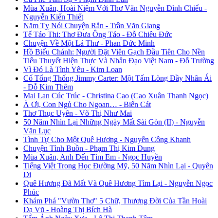
Mùa Xuân, Hoài Niệm Với Thơ Văn Nguyễn Đình Chiểu -
Nguyễn Kiến Thiết
Năm Tỵ Nói Chuyện Rắn - Trần Văn Giang
Tế Táo Thi: Thơ Đưa Ông Táo - Đỗ Chiêu Đức
Chuyện Về Một Lá Thư - Phan Đức Minh
Hồ Biểu Chánh: Người Đặt Viên Gạch Đầu Tiên Cho Nền
Tiểu Thuyết Hiện Thực Và Nhân Đạo Việt Nam - Đỗ Trường
Vì Đó Là Tình Yêu - Kim Loan
Cố Tổng Thống Jimmy Carter: Một Tấm Lòng Đầy Nhân Ái
- Đỗ Kim Thêm
Mai Lan Cúc Trúc - Christina Cao (Cao Xuân Thanh Ngọc)
À Ơi, Con Ngủ Cho Ngoan… - Biển Cát
Thơ Thục Uyên - Võ Thị Như Mai
50 Năm Nhìn Lại Những Ngày Mất Sài Gòn (II) - Nguyễn
Văn Lục
Tình Tự Cho Một Quê Hương - Nguyễn Công Khanh
Chuyện Tình Buồn - Phạm Thị Kim Dung
Mùa Xuân, Anh Đến Tìm Em - Ngọc Huyền
Tiếng Việt Trong Học Đường Mỹ, 50 Năm Nhìn Lại - Quyên
Di
Quê Hương Đã Mất Và Quê Hương Tìm Lại - Nguyễn Ngọc
Phúc
Khám Phá "Vườn Thơ" 5 Chữ, Thương Đời Của Tần Hoài
Dạ Vũ - Hoàng Thị Bích Hà