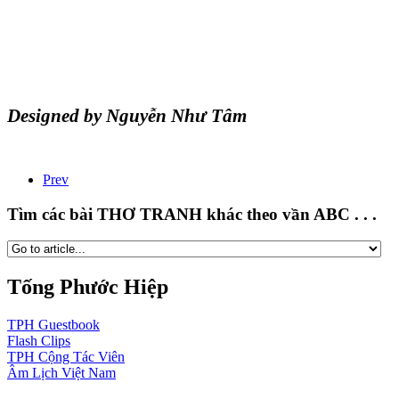
Designed by Nguyễn Như Tâm
Prev
Tìm các bài THƠ TRANH khác theo vần ABC . . .
Tống Phước Hiệp
TPH
Guestbook
Flash
Clips
TPH
Cộng Tác Viên
Âm Lịch
Việt Nam