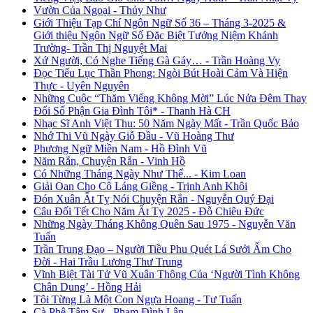
Vườn Của Ngoại - Thủy Như
Giới Thiệu Tạp Chí Ngôn Ngữ Số 36 – Tháng 3-2025 &
Giới thiệu Ngôn Ngữ Số Đặc Biệt Tưởng Niệm Khánh
Trường- Trần Thị Nguyệt Mai
Xứ Người, Có Nghe Tiếng Gà Gáy… - Trần Hoàng Vy
Đọc Tiểu Lục Thần Phong: Ngòi Bút Hoài Cảm Và Hiện
Thực - Uyên Nguyên
Những Cuộc “Thăm Viếng Không Mời” Lúc Nửa Đêm Thay
Đổi Số Phận Gia Đình Tôi* - Thanh Hà CH
Nhạc Sĩ Anh Việt Thu: 50 Năm Ngày Mất - Trần Quốc Bảo
Nhớ Thi Vũ Ngày Giỗ Đầu - Vũ Hoàng Thư
Phương Ngữ Miền Nam - Hồ Đình Vũ
Năm Rắn, Chuyện Rắn - Vinh Hồ
Có Những Tháng Ngày Như Thế... - Kim Loan
Giải Oan Cho Cô Láng Giềng - Trịnh Anh Khôi
Đón Xuân Ất Tỵ Nói Chuyện Rắn - Nguyễn Quý Đại
Câu Đối Tết Cho Năm Ất Tỵ 2025 - Đỗ Chiêu Đức
Những Ngày Tháng Không Quên Sau 1975 - Nguyễn Văn
Tuấn
Trần Trung Đạo – Người Tiều Phu Quét Lá Sưởi Ấm Cho
Đời - Hai Trầu Lương Thư Trung
Vĩnh Biệt Tài Tử Vũ Xuân Thông Của ‘Người Tình Không
Chân Dung’ - Hồng Hải
Tôi Từng Là Một Con Ngựa Hoang - Tư Tuấn
Cà Phê Tâm Sự - Phạm Đình Lân