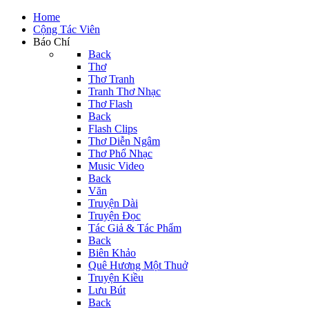
Home
Cộng Tác Viên
Báo Chí
Back
Thơ
Thơ Tranh
Tranh Thơ Nhạc
Thơ Flash
Back
Flash Clips
Thơ Diễn Ngâm
Thơ Phổ Nhạc
Music Video
Back
Văn
Truyện Dài
Truyện Đọc
Tác Giả & Tác Phẩm
Back
Biên Khảo
Quê Hương Một Thuở
Truyện Kiều
Lưu Bút
Back