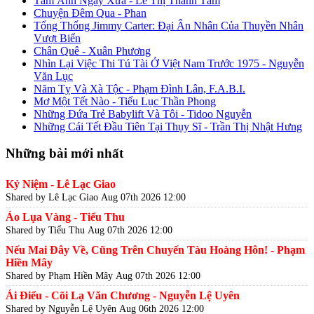
Tấm Ảnh Ngày Xưa - Lê Thị Thanh Tâm
Chuyện Đêm Qua - Phan
Tổng Thống Jimmy Carter: Đại Ân Nhân Của Thuyền Nhân
Vượt Biển
Chân Quê - Xuân Phương
Nhìn Lại Việc Thi Tú Tài Ở Việt Nam Trước 1975 - Nguyễn
Văn Lục
Năm Tỵ Và Xà Tộc - Phạm Đình Lân, F.A.B.I.
Mơ Một Tết Nào - Tiểu Lục Thần Phong
Những Đứa Trẻ Babylift Và Tôi - Tidoo Nguyễn
Những Cái Tết Đầu Tiên Tại Thụy Sĩ - Trần Thị Nhật Hưng
Những bài mới nhất
Kỷ Niệm - Lê Lạc Giao
Shared by Lê Lạc Giao
Aug 07th 2026 12:00
Áo Lụa Vàng - Tiểu Thu
Shared by Tiểu Thu
Aug 07th 2026 12:00
Nếu Mai Đây Về, Cũng Trên Chuyến Tàu Hoàng Hôn! - Phạm
Hiền Mây
Shared by Phạm Hiền Mây
Aug 07th 2026 12:00
Ái Điểu - Cõi Lạ Văn Chương - Nguyễn Lệ Uyên
Shared by Nguyễn Lệ Uyên
Aug 06th 2026 12:00