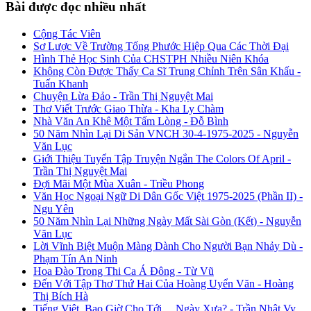
Bài được đọc nhiều nhất
Cộng Tác Viên
Sơ Lược Về Trường Tống Phước Hiệp Qua Các Thời Đại
Hình Thẻ Học Sinh Của CHSTPH Nhiều Niên Khóa
Không Còn Được Thấy Ca Sĩ Trung Chỉnh Trên Sân Khấu -
Tuấn Khanh
Chuyện Lừa Đảo - Trần Thị Nguyệt Mai
Thơ Viết Trước Giao Thừa - Kha Ly Chàm
Nhà Văn An Khê Một Tấm Lòng - Đỗ Bình
50 Năm Nhìn Lại Di Sản VNCH 30-4-1975-2025 - Nguyễn
Văn Lục
Giới Thiệu Tuyển Tập Truyện Ngắn The Colors Of April -
Trần Thị Nguyệt Mai
Đợi Mãi Một Mùa Xuân - Triều Phong
Văn Học Ngoại Ngữ Di Dân Gốc Việt 1975-2025 (Phần II) -
Ngu Yên
50 Năm Nhìn Lại Những Ngày Mất Sài Gòn (Kết) - Nguyễn
Văn Lục
Lời Vĩnh Biệt Muộn Màng Dành Cho Người Bạn Nhảy Dù -
Phạm Tín An Ninh
Hoa Đào Trong Thi Ca Á Đông - Từ Vũ
Đến Với Tập Thơ Thứ Hai Của Hoàng Uyển Văn - Hoàng
Thị Bích Hà
Tiếng Việt, Bao Giờ Cho Tới… Ngày Xưa? - Trần Nhật Vy