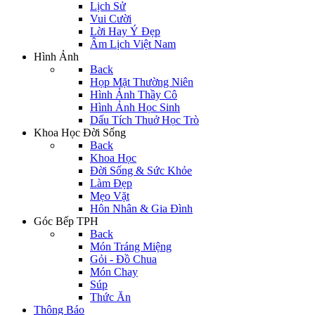
Lịch Sử
Vui Cười
Lời Hay Ý Đẹp
Âm Lịch Việt Nam
Hình Ảnh
Back
Họp Mặt Thường Niên
Hình Ảnh Thầy Cô
Hình Ảnh Học Sinh
Dấu Tích Thuở Học Trò
Khoa Học Đời Sống
Back
Khoa Học
Đời Sống & Sức Khỏe
Làm Đẹp
Mẹo Vặt
Hôn Nhân & Gia Đình
Góc Bếp TPH
Back
Món Tráng Miệng
Gỏi - Đồ Chua
Món Chay
Súp
Thức Ăn
Thông Báo