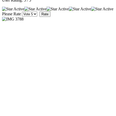
User Rating:
5
/
5
Please Rate