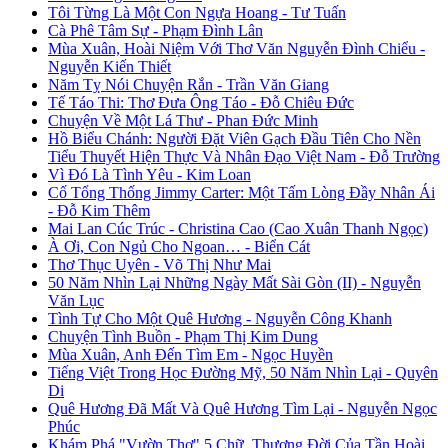
Tôi Từng Là Một Con Ngựa Hoang - Tư Tuấn
Cà Phê Tâm Sự - Phạm Đình Lân
Mùa Xuân, Hoài Niệm Với Thơ Văn Nguyễn Đình Chiểu -
Nguyễn Kiến Thiết
Năm Tỵ Nói Chuyện Rắn - Trần Văn Giang
Tế Táo Thi: Thơ Đưa Ông Táo - Đỗ Chiêu Đức
Chuyện Về Một Lá Thư - Phan Đức Minh
Hồ Biểu Chánh: Người Đặt Viên Gạch Đầu Tiên Cho Nền
Tiểu Thuyết Hiện Thực Và Nhân Đạo Việt Nam - Đỗ Trường
Vì Đó Là Tình Yêu - Kim Loan
Cố Tổng Thống Jimmy Carter: Một Tấm Lòng Đầy Nhân Ái
- Đỗ Kim Thêm
Mai Lan Cúc Trúc - Christina Cao (Cao Xuân Thanh Ngọc)
À Ơi, Con Ngủ Cho Ngoan… - Biển Cát
Thơ Thục Uyên - Võ Thị Như Mai
50 Năm Nhìn Lại Những Ngày Mất Sài Gòn (II) - Nguyễn
Văn Lục
Tình Tự Cho Một Quê Hương - Nguyễn Công Khanh
Chuyện Tình Buồn - Phạm Thị Kim Dung
Mùa Xuân, Anh Đến Tìm Em - Ngọc Huyền
Tiếng Việt Trong Học Đường Mỹ, 50 Năm Nhìn Lại - Quyên
Di
Quê Hương Đã Mất Và Quê Hương Tìm Lại - Nguyễn Ngọc
Phúc
Khám Phá "Vườn Thơ" 5 Chữ, Thương Đời Của Tần Hoài