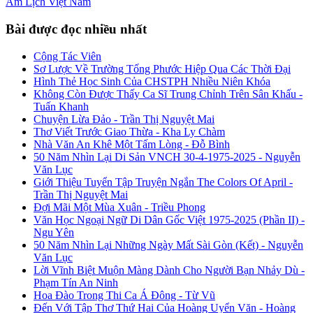
Âm Lịch
Việt Nam
Bài được đọc nhiều nhất
Cộng Tác Viên
Sơ Lược Về Trường Tống Phước Hiệp Qua Các Thời Đại
Hình Thẻ Học Sinh Của CHSTPH Nhiều Niên Khóa
Không Còn Được Thấy Ca Sĩ Trung Chỉnh Trên Sân Khấu -
Tuấn Khanh
Chuyện Lừa Đảo - Trần Thị Nguyệt Mai
Thơ Viết Trước Giao Thừa - Kha Ly Chàm
Nhà Văn An Khê Một Tấm Lòng - Đỗ Bình
50 Năm Nhìn Lại Di Sản VNCH 30-4-1975-2025 - Nguyễn
Văn Lục
Giới Thiệu Tuyển Tập Truyện Ngắn The Colors Of April -
Trần Thị Nguyệt Mai
Đợi Mãi Một Mùa Xuân - Triều Phong
Văn Học Ngoại Ngữ Di Dân Gốc Việt 1975-2025 (Phần II) -
Ngu Yên
50 Năm Nhìn Lại Những Ngày Mất Sài Gòn (Kết) - Nguyễn
Văn Lục
Lời Vĩnh Biệt Muộn Màng Dành Cho Người Bạn Nhảy Dù -
Phạm Tín An Ninh
Hoa Đào Trong Thi Ca Á Đông - Từ Vũ
Đến Với Tập Thơ Thứ Hai Của Hoàng Uyển Văn - Hoàng