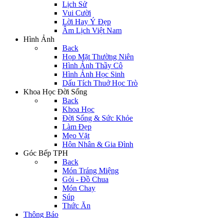
Lịch Sử
Vui Cười
Lời Hay Ý Đẹp
Âm Lịch Việt Nam
Hình Ảnh
Back
Họp Mặt Thường Niên
Hình Ảnh Thầy Cô
Hình Ảnh Học Sinh
Dấu Tích Thuở Học Trò
Khoa Học Đời Sống
Back
Khoa Học
Đời Sống & Sức Khỏe
Làm Đẹp
Mẹo Vặt
Hôn Nhân & Gia Đình
Góc Bếp TPH
Back
Món Tráng Miệng
Gỏi - Đồ Chua
Món Chay
Súp
Thức Ăn
Thông Báo