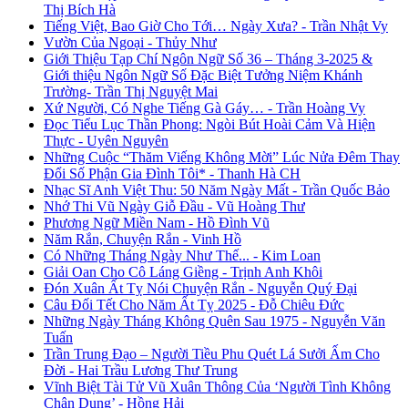
Thị Bích Hà
Tiếng Việt, Bao Giờ Cho Tới… Ngày Xưa? - Trần Nhật Vy
Vườn Của Ngoại - Thủy Như
Giới Thiệu Tạp Chí Ngôn Ngữ Số 36 – Tháng 3-2025 &
Giới thiệu Ngôn Ngữ Số Đặc Biệt Tưởng Niệm Khánh
Trường- Trần Thị Nguyệt Mai
Xứ Người, Có Nghe Tiếng Gà Gáy… - Trần Hoàng Vy
Đọc Tiểu Lục Thần Phong: Ngòi Bút Hoài Cảm Và Hiện
Thực - Uyên Nguyên
Những Cuộc “Thăm Viếng Không Mời” Lúc Nửa Đêm Thay
Đổi Số Phận Gia Đình Tôi* - Thanh Hà CH
Nhạc Sĩ Anh Việt Thu: 50 Năm Ngày Mất - Trần Quốc Bảo
Nhớ Thi Vũ Ngày Giỗ Đầu - Vũ Hoàng Thư
Phương Ngữ Miền Nam - Hồ Đình Vũ
Năm Rắn, Chuyện Rắn - Vinh Hồ
Có Những Tháng Ngày Như Thế... - Kim Loan
Giải Oan Cho Cô Láng Giềng - Trịnh Anh Khôi
Đón Xuân Ất Tỵ Nói Chuyện Rắn - Nguyễn Quý Đại
Câu Đối Tết Cho Năm Ất Tỵ 2025 - Đỗ Chiêu Đức
Những Ngày Tháng Không Quên Sau 1975 - Nguyễn Văn
Tuấn
Trần Trung Đạo – Người Tiều Phu Quét Lá Sưởi Ấm Cho
Đời - Hai Trầu Lương Thư Trung
Vĩnh Biệt Tài Tử Vũ Xuân Thông Của ‘Người Tình Không
Chân Dung’ - Hồng Hải