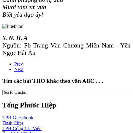
Mười tám em vừa
Biết yêu dạo ấy!
Y. N. H. A
Nguồn: Fb Trang Văn Chương Miền Nam - Yến
Ngọc Hải Âu
Prev
Next
Tìm các bài THƠ khác theo vần ABC . . .
Tống Phước Hiệp
TPH
Guestbook
Flash
Clips
TPH
Cộng Tác Viên