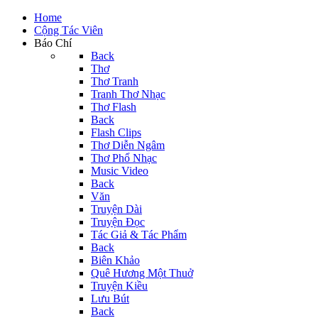
Home
Cộng Tác Viên
Báo Chí
Back
Thơ
Thơ Tranh
Tranh Thơ Nhạc
Thơ Flash
Back
Flash Clips
Thơ Diễn Ngâm
Thơ Phổ Nhạc
Music Video
Back
Văn
Truyện Dài
Truyện Đọc
Tác Giả & Tác Phẩm
Back
Biên Khảo
Quê Hương Một Thuở
Truyện Kiều
Lưu Bút
Back