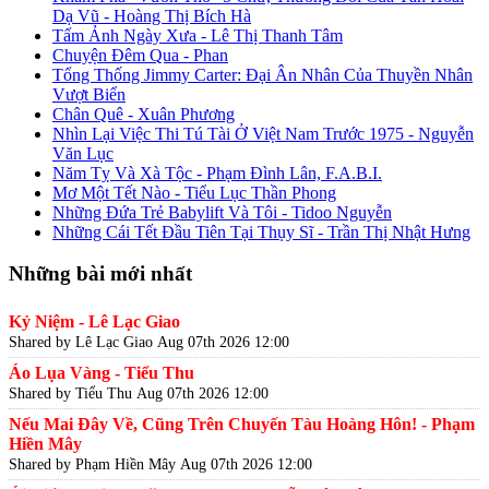
Dạ Vũ - Hoàng Thị Bích Hà
Tấm Ảnh Ngày Xưa - Lê Thị Thanh Tâm
Chuyện Đêm Qua - Phan
Tổng Thống Jimmy Carter: Đại Ân Nhân Của Thuyền Nhân
Vượt Biển
Chân Quê - Xuân Phương
Nhìn Lại Việc Thi Tú Tài Ở Việt Nam Trước 1975 - Nguyễn
Văn Lục
Năm Tỵ Và Xà Tộc - Phạm Đình Lân, F.A.B.I.
Mơ Một Tết Nào - Tiểu Lục Thần Phong
Những Đứa Trẻ Babylift Và Tôi - Tidoo Nguyễn
Những Cái Tết Đầu Tiên Tại Thụy Sĩ - Trần Thị Nhật Hưng
Những bài mới nhất
Kỷ Niệm - Lê Lạc Giao
Shared by Lê Lạc Giao
Aug 07th 2026 12:00
Áo Lụa Vàng - Tiểu Thu
Shared by Tiểu Thu
Aug 07th 2026 12:00
Nếu Mai Đây Về, Cũng Trên Chuyến Tàu Hoàng Hôn! - Phạm
Hiền Mây
Shared by Phạm Hiền Mây
Aug 07th 2026 12:00