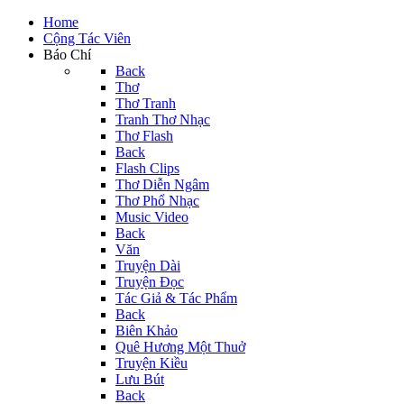
Home
Cộng Tác Viên
Báo Chí
Back
Thơ
Thơ Tranh
Tranh Thơ Nhạc
Thơ Flash
Back
Flash Clips
Thơ Diễn Ngâm
Thơ Phổ Nhạc
Music Video
Back
Văn
Truyện Dài
Truyện Đọc
Tác Giả & Tác Phẩm
Back
Biên Khảo
Quê Hương Một Thuở
Truyện Kiều
Lưu Bút
Back