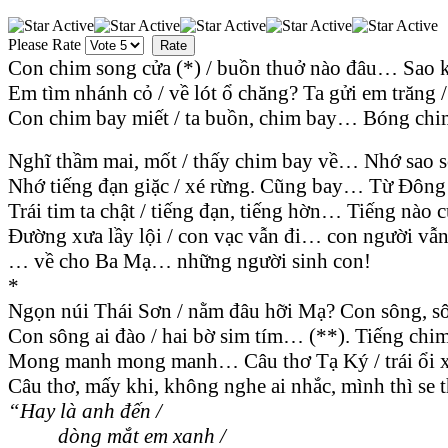
Please Rate
Con chim song cửa (*) / buồn thuở nào đâu… Sao 
Em tìm nhánh cỏ / về lót ổ chăng? Ta gửi em trăng
Con chim bay miết / ta buồn, chim bay… Bóng chi
Nghĩ thầm mai, mốt / thấy chim bay về… Nhớ sao s
Nhớ tiếng đạn giặc / xé rừng. Cũng bay… Từ Đông 
Trái tim ta chật / tiếng đạn, tiếng hờn… Tiếng nà
Đường xưa lầy lội / con vạc vẫn đi… con người vẫn 
… về cho Ba Mạ… những người sinh con!
*
Ngọn núi Thái Sơn / nằm đâu hỡi Mạ? Con sông, sô
Con sông ai đào / hai bờ sim tím… (**). Tiếng chi
Mong manh mong manh… Câu thơ Tạ Ký / trái ổi x
Câu thơ, mấy khi, không nghe ai nhắc, mình thì se 
“Hay là anh đến /
dòng mắt em xanh /