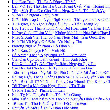
Hoa Đào Trong Thi Ca Á Đông - Từ Vũ
Đến Với Tập Thơ Thứ Hai Của Hoàng Uyển Văn - Hoàng Thị
Tiếng Việt, Bao Giờ Cho Tới… Ngày Xưa? - Trần Nhật Vy
Vườn Của Ngoại - Thủy Như
Giới Thiệu Tạp Chí Ngôn Ngữ Số 36 – Tháng 3-2025 & Giới
Xứ Người, Có Nghe Tiếng Gà Gáy… - Trần Hoàng Vy
Đọc Tiểu Lục Thần Phong: Ngòi Bút Hoài Cảm Và Hiện Thự
Những Cuộc “Thăm Viếng Không Mời” Lúc Nửa Đêm Thay Đổ
Nhạc Sĩ Anh Việt Thu: 50 Năm Ngày Mất - Trần Quốc Bảo
Nhớ Thi Vũ Ngày Giỗ Đầu - Vũ Hoàng Thư
Phương Ngữ Miền Nam - Hồ Đình Vũ
Năm Rắn, Chuyện Rắn - Vinh Hồ
Có Những Tháng Ngày Như Thế... - Kim Loan
Giải Oan Cho Cô Láng Giềng - Trịnh Anh Khôi
Đón Xuân Ất Tỵ Nói Chuyện Rắn - Nguyễn Quý Đại
Câu Đối Tết Cho Năm Ất Tỵ 2025 - Đỗ Chiêu Đức
Trần Trung Đạo – Người Tiều Phu Quét Lá Sưởi Ấm Cho Đời
Những Ngày Tháng Không Quên Sau 1975 - Nguyễn Văn Tu
Vĩnh Biệt Tài Tử Vũ Xuân Thông Của ‘Người Tình Không C
Tôi Từng Là Một Con Ngựa Hoang - Tư Tuấn
Cà Phê Tâm Sự - Phạm Đình Lân
Năm Tỵ Nói Chuyện Rắn - Trần Văn Giang
Mùa Xuân, Hoài Niệm Với Thơ Văn Nguyễn Đình Chiểu - Ng
Tế Táo Thi: Thơ Đưa Ông Táo - Đỗ Chiêu Đức
Chuyện Về Một Lá Thư - Phan Đức Minh