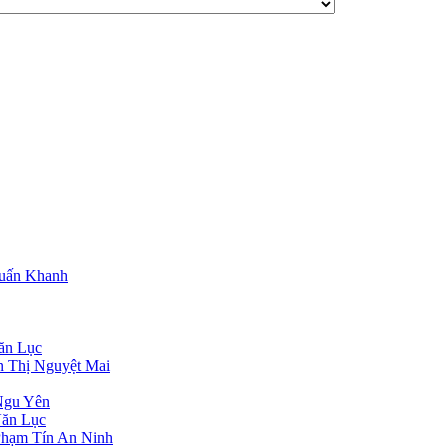
Tuấn Khanh
ăn Lục
n Thị Nguyệt Mai
Ngu Yên
Văn Lục
Phạm Tín An Ninh