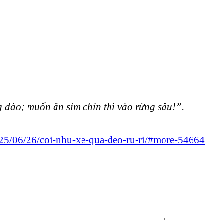
đào; muốn ăn sim chín thì vào rừng sâu!”.
025/06/26/coi-nhu-xe-qua-deo-ru-ri/#more-54664