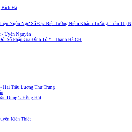
 Bích Hà
 thiệu Ngôn Ngữ Số Đặc Biệt Tưởng Niệm Khánh Trường- Trần Thị N
c - Uyên Nguyên
i Số Phận Gia Đình Tôi* - Thanh Hà CH
 - Hai Trầu Lương Thư Trung
ấn
hân Dung’ - Hồng Hải
uyễn Kiến Thiết