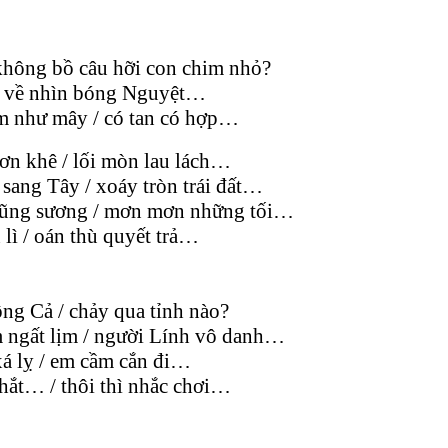
không bồ câu hỡi con chim nhỏ?
 / về nhìn bóng Nguyệt…
m như mây / có tan có hợp…
ơn khê / lối mòn lau lách…
sang Tây / xoáy tròn trái đất…
o cũng sương / mơn mơn những tối…
lì / oán thù quyết trả…
ng Cả / chảy qua tỉnh nào?
m ngất lịm / người Lính vô danh…
á lỵ / em cầm cắn đi…
thắt… / thôi thì nhắc chơi…