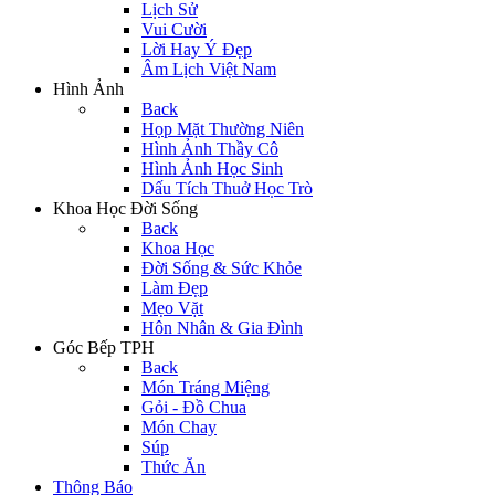
Lịch Sử
Vui Cười
Lời Hay Ý Đẹp
Âm Lịch Việt Nam
Hình Ảnh
Back
Họp Mặt Thường Niên
Hình Ảnh Thầy Cô
Hình Ảnh Học Sinh
Dấu Tích Thuở Học Trò
Khoa Học Đời Sống
Back
Khoa Học
Đời Sống & Sức Khỏe
Làm Đẹp
Mẹo Vặt
Hôn Nhân & Gia Đình
Góc Bếp TPH
Back
Món Tráng Miệng
Gỏi - Đồ Chua
Món Chay
Súp
Thức Ăn
Thông Báo