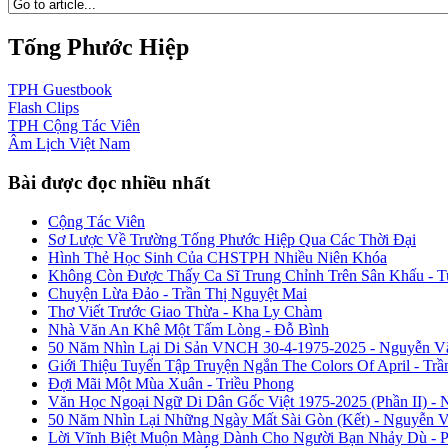
Tống Phước Hiệp
TPH
Guestbook
Flash
Clips
TPH
Cộng Tác Viên
Âm Lịch
Việt Nam
Bài được đọc nhiều nhất
Cộng Tác Viên
Sơ Lược Về Trường Tống Phước Hiệp Qua Các Thời Đại
Hình Thẻ Học Sinh Của CHSTPH Nhiều Niên Khóa
Không Còn Được Thấy Ca Sĩ Trung Chỉnh Trên Sân Khấu - 
Chuyện Lừa Đảo - Trần Thị Nguyệt Mai
Thơ Viết Trước Giao Thừa - Kha Ly Chàm
Nhà Văn An Khê Một Tấm Lòng - Đỗ Bình
50 Năm Nhìn Lại Di Sản VNCH 30-4-1975-2025 - Nguyễn V
Giới Thiệu Tuyển Tập Truyện Ngắn The Colors Of April - Trầ
Đợi Mãi Một Mùa Xuân - Triều Phong
Văn Học Ngoại Ngữ Di Dân Gốc Việt 1975-2025 (Phần II) - 
50 Năm Nhìn Lại Những Ngày Mất Sài Gòn (Kết) - Nguyễn 
Lời Vĩnh Biệt Muộn Màng Dành Cho Người Bạn Nhảy Dù - 