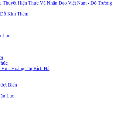
u Thuyết Hiện Thực Và Nhân Đạo Việt Nam - Đỗ Trường
- Đỗ Kim Thêm
n Lục
Di
Phúc
 Vũ - Hoàng Thị Bích Hà
ượt Biển
Văn Lục