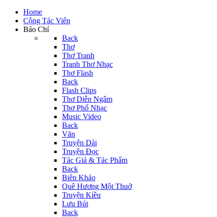
Home
Cộng Tác Viên
Báo Chí
Back
Thơ
Thơ Tranh
Tranh Thơ Nhạc
Thơ Flash
Back
Flash Clips
Thơ Diễn Ngâm
Thơ Phổ Nhạc
Music Video
Back
Văn
Truyện Dài
Truyện Đọc
Tác Giả & Tác Phẩm
Back
Biên Khảo
Quê Hương Một Thuở
Truyện Kiều
Lưu Bút
Back