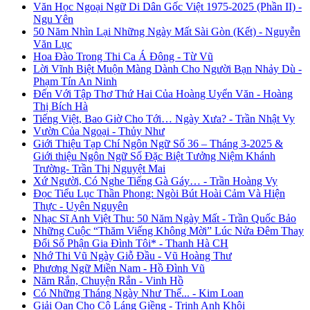
Văn Học Ngoại Ngữ Di Dân Gốc Việt 1975-2025 (Phần II) -
Ngu Yên
50 Năm Nhìn Lại Những Ngày Mất Sài Gòn (Kết) - Nguyễn
Văn Lục
Hoa Đào Trong Thi Ca Á Đông - Từ Vũ
Lời Vĩnh Biệt Muộn Màng Dành Cho Người Bạn Nhảy Dù -
Phạm Tín An Ninh
Đến Với Tập Thơ Thứ Hai Của Hoàng Uyển Văn - Hoàng
Thị Bích Hà
Tiếng Việt, Bao Giờ Cho Tới… Ngày Xưa? - Trần Nhật Vy
Vườn Của Ngoại - Thủy Như
Giới Thiệu Tạp Chí Ngôn Ngữ Số 36 – Tháng 3-2025 &
Giới thiệu Ngôn Ngữ Số Đặc Biệt Tưởng Niệm Khánh
Trường- Trần Thị Nguyệt Mai
Xứ Người, Có Nghe Tiếng Gà Gáy… - Trần Hoàng Vy
Đọc Tiểu Lục Thần Phong: Ngòi Bút Hoài Cảm Và Hiện
Thực - Uyên Nguyên
Nhạc Sĩ Anh Việt Thu: 50 Năm Ngày Mất - Trần Quốc Bảo
Những Cuộc “Thăm Viếng Không Mời” Lúc Nửa Đêm Thay
Đổi Số Phận Gia Đình Tôi* - Thanh Hà CH
Nhớ Thi Vũ Ngày Giỗ Đầu - Vũ Hoàng Thư
Phương Ngữ Miền Nam - Hồ Đình Vũ
Năm Rắn, Chuyện Rắn - Vinh Hồ
Có Những Tháng Ngày Như Thế... - Kim Loan
Giải Oan Cho Cô Láng Giềng - Trịnh Anh Khôi