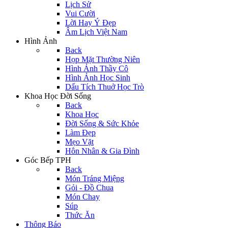
Lịch Sử
Vui Cười
Lời Hay Ý Đẹp
Âm Lịch Việt Nam
Hình Ảnh
Back
Họp Mặt Thường Niên
Hình Ảnh Thầy Cô
Hình Ảnh Học Sinh
Dấu Tích Thuở Học Trò
Khoa Học Đời Sống
Back
Khoa Học
Đời Sống & Sức Khỏe
Làm Đẹp
Mẹo Vặt
Hôn Nhân & Gia Đình
Góc Bếp TPH
Back
Món Tráng Miệng
Gỏi - Đồ Chua
Món Chay
Súp
Thức Ăn
Thông Báo