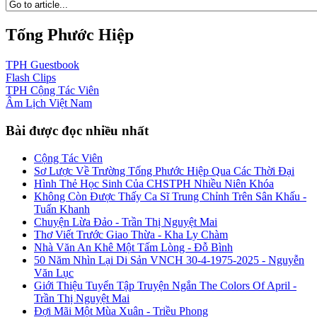
Tống Phước Hiệp
TPH
Guestbook
Flash
Clips
TPH
Cộng Tác Viên
Âm Lịch
Việt Nam
Bài được đọc nhiều nhất
Cộng Tác Viên
Sơ Lược Về Trường Tống Phước Hiệp Qua Các Thời Đại
Hình Thẻ Học Sinh Của CHSTPH Nhiều Niên Khóa
Không Còn Được Thấy Ca Sĩ Trung Chỉnh Trên Sân Khấu -
Tuấn Khanh
Chuyện Lừa Đảo - Trần Thị Nguyệt Mai
Thơ Viết Trước Giao Thừa - Kha Ly Chàm
Nhà Văn An Khê Một Tấm Lòng - Đỗ Bình
50 Năm Nhìn Lại Di Sản VNCH 30-4-1975-2025 - Nguyễn
Văn Lục
Giới Thiệu Tuyển Tập Truyện Ngắn The Colors Of April -
Trần Thị Nguyệt Mai
Đợi Mãi Một Mùa Xuân - Triều Phong