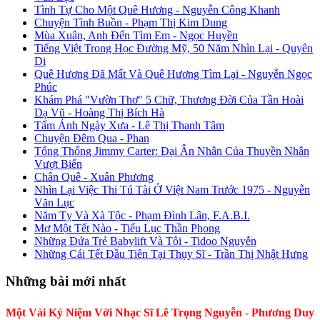
Tình Tự Cho Một Quê Hương - Nguyễn Công Khanh
Chuyện Tình Buồn - Phạm Thị Kim Dung
Mùa Xuân, Anh Đến Tìm Em - Ngọc Huyền
Tiếng Việt Trong Học Đường Mỹ, 50 Năm Nhìn Lại - Quyên
Di
Quê Hương Đã Mất Và Quê Hương Tìm Lại - Nguyễn Ngọc
Phúc
Khám Phá "Vườn Thơ" 5 Chữ, Thương Đời Của Tần Hoài
Dạ Vũ - Hoàng Thị Bích Hà
Tấm Ảnh Ngày Xưa - Lê Thị Thanh Tâm
Chuyện Đêm Qua - Phan
Tổng Thống Jimmy Carter: Đại Ân Nhân Của Thuyền Nhân
Vượt Biển
Chân Quê - Xuân Phương
Nhìn Lại Việc Thi Tú Tài Ở Việt Nam Trước 1975 - Nguyễn
Văn Lục
Năm Tỵ Và Xà Tộc - Phạm Đình Lân, F.A.B.I.
Mơ Một Tết Nào - Tiểu Lục Thần Phong
Những Đứa Trẻ Babylift Và Tôi - Tidoo Nguyễn
Những Cái Tết Đầu Tiên Tại Thụy Sĩ - Trần Thị Nhật Hưng
Những bài mới nhất
Một Vài Kỷ Niệm Với Nhạc Sĩ Lê Trọng Nguyễn - Phương Duy