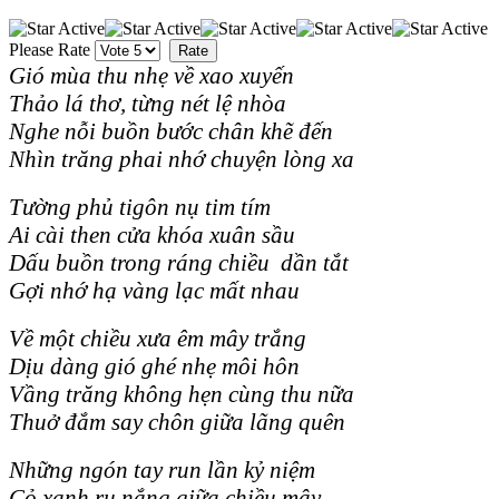
Please Rate
Gió mùa thu nhẹ về xao xuyến
Thảo lá thơ, từng nét lệ nhòa
Nghe nỗi buồn bước chân khẽ đến
Nhìn trăng phai nhớ chuyện lòng xa
Tường phủ tigôn nụ tim tím
Ai cài then cửa khóa xuân sầu
Dấu buồn trong ráng chiều dần tắt
Gợi nhớ hạ vàng lạc mất nhau
Về một chiều xưa êm mây trắng
Dịu dàng gió ghé nhẹ môi hôn
Vầng trăng không hẹn cùng thu nữa
Thuở đắm say chôn giữa lãng quên
Những ngón tay run lần kỷ niệm
Cỏ xanh ru nắng giữa chiều mây