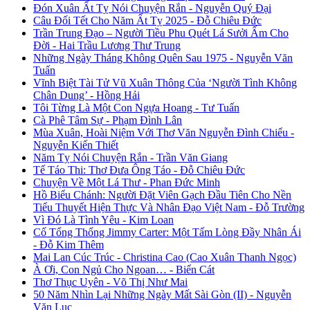
Đón Xuân Ất Tỵ Nói Chuyện Rắn - Nguyễn Quý Đại
Câu Đối Tết Cho Năm Ất Tỵ 2025 - Đỗ Chiêu Đức
Trần Trung Đạo – Người Tiều Phu Quét Lá Sưởi Ấm Cho
Đời - Hai Trầu Lương Thư Trung
Những Ngày Tháng Không Quên Sau 1975 - Nguyễn Văn
Tuấn
Vĩnh Biệt Tài Tử Vũ Xuân Thông Của ‘Người Tình Không
Chân Dung’ - Hồng Hải
Tôi Từng Là Một Con Ngựa Hoang - Tư Tuấn
Cà Phê Tâm Sự - Phạm Đình Lân
Mùa Xuân, Hoài Niệm Với Thơ Văn Nguyễn Đình Chiểu -
Nguyễn Kiến Thiết
Năm Tỵ Nói Chuyện Rắn - Trần Văn Giang
Tế Táo Thi: Thơ Đưa Ông Táo - Đỗ Chiêu Đức
Chuyện Về Một Lá Thư - Phan Đức Minh
Hồ Biểu Chánh: Người Đặt Viên Gạch Đầu Tiên Cho Nền
Tiểu Thuyết Hiện Thực Và Nhân Đạo Việt Nam - Đỗ Trường
Vì Đó Là Tình Yêu - Kim Loan
Cố Tổng Thống Jimmy Carter: Một Tấm Lòng Đầy Nhân Ái
- Đỗ Kim Thêm
Mai Lan Cúc Trúc - Christina Cao (Cao Xuân Thanh Ngọc)
À Ơi, Con Ngủ Cho Ngoan… - Biển Cát
Thơ Thục Uyên - Võ Thị Như Mai
50 Năm Nhìn Lại Những Ngày Mất Sài Gòn (II) - Nguyễn
Văn Lục