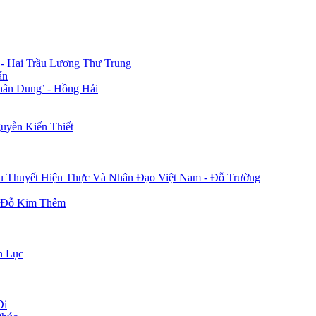
 - Hai Trầu Lương Thư Trung
ấn
hân Dung’ - Hồng Hải
uyễn Kiến Thiết
u Thuyết Hiện Thực Và Nhân Đạo Việt Nam - Đỗ Trường
- Đỗ Kim Thêm
n Lục
Di