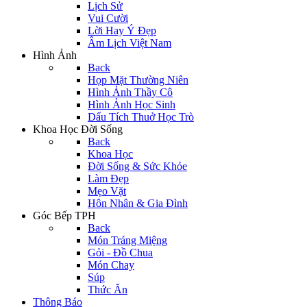
Lịch Sử
Vui Cười
Lời Hay Ý Đẹp
Âm Lịch Việt Nam
Hình Ảnh
Back
Họp Mặt Thường Niên
Hình Ảnh Thầy Cô
Hình Ảnh Học Sinh
Dấu Tích Thuở Học Trò
Khoa Học Đời Sống
Back
Khoa Học
Đời Sống & Sức Khỏe
Làm Đẹp
Mẹo Vặt
Hôn Nhân & Gia Đình
Góc Bếp TPH
Back
Món Tráng Miệng
Gỏi - Đồ Chua
Món Chay
Súp
Thức Ăn
Thông Báo