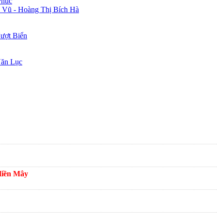
Phúc
 Vũ - Hoàng Thị Bích Hà
ượt Biển
Văn Lục
Hiền Mây