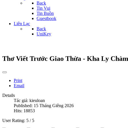
Back
Tin Vui
Tin Buồn
Guestbook
Liên Lạc
Back
UniKey
Thơ Viết Trước Giao Thừa - Kha Ly Chà
Print
Email
Details
Tác giả:
kieuloan
Published: 15 Tháng Giêng 2026
Hits: 18853
User Rating:
5
/
5