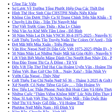
Cộng Tác Viên
Sơ Lược Về Trường Tống Phước Hiệp Qua Các Thời Đại
Hình Thẻ Học Sinh Của CHSTPH Nhiều Niên Khóa
Không Còn Được Thấy Ca Sĩ Trung Chỉnh Trên Sân Khấu - 
Chuyện Lừa Đảo - Trần Thị Nguyệt Mai
Thơ Viết Trước Giao Thừa - Kha Ly Chàm
Nhà Văn An Khê Một Tấm Lòng - Đỗ Bình
50 Năm Nhìn Lại Di Sản VNCH 30-4-1975-2025 - Nguyễn V
Giới Thiệu Tuyển Tập Truyện Ngắn The Colors Of April - Trầ
Đợi Mãi Một Mùa Xuân - Triều Phong
Văn Học Ngoại Ngữ Di Dân Gốc Việt 1975-2025 (Phần II) - 
50 Năm Nhìn Lại Những Ngày Mất Sài Gòn (Kết) - Nguyễn 
Lời Vĩnh Biệt Muộn Màng Dành Cho Người Bạn Nhảy Dù - 
Hoa Đào Trong Thi Ca Á Đông - Từ Vũ
Đến Với Tập Thơ Thứ Hai Của Hoàng Uyển Văn - Hoàng Thị
Tiếng Việt, Bao Giờ Cho Tới… Ngày Xưa? - Trần Nhật Vy
Vườn Của Ngoại - Thủy Như
Giới Thiệu Tạp Chí Ngôn Ngữ Số 36 – Tháng 3-2025 & Giới
Xứ Người, Có Nghe Tiếng Gà Gáy… - Trần Hoàng Vy
Đọc Tiểu Lục Thần Phong: Ngòi Bút Hoài Cảm Và Hiện Thự
Những Cuộc “Thăm Viếng Không Mời” Lúc Nửa Đêm Thay Đổ
Nhạc Sĩ Anh Việt Thu: 50 Năm Ngày Mất - Trần Quốc Bảo
Nhớ Thi Vũ Ngày Giỗ Đầu - Vũ Hoàng Thư
Phương Ngữ Miền Nam - Hồ Đình Vũ
Năm Rắn, Chuyện Rắn - Vinh Hồ