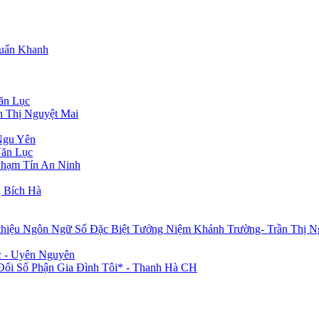
Tuấn Khanh
ăn Lục
n Thị Nguyệt Mai
Ngu Yên
Văn Lục
Phạm Tín An Ninh
 Bích Hà
 thiệu Ngôn Ngữ Số Đặc Biệt Tưởng Niệm Khánh Trường- Trần Thị N
c - Uyên Nguyên
i Số Phận Gia Đình Tôi* - Thanh Hà CH