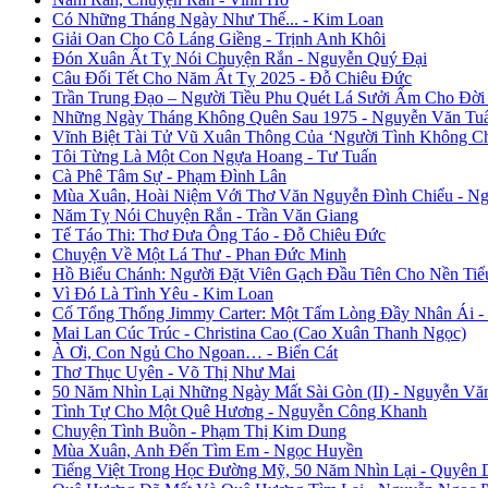
Có Những Tháng Ngày Như Thế... - Kim Loan
Giải Oan Cho Cô Láng Giềng - Trịnh Anh Khôi
Đón Xuân Ất Tỵ Nói Chuyện Rắn - Nguyễn Quý Đại
Câu Đối Tết Cho Năm Ất Tỵ 2025 - Đỗ Chiêu Đức
Trần Trung Đạo – Người Tiều Phu Quét Lá Sưởi Ấm Cho Đời
Những Ngày Tháng Không Quên Sau 1975 - Nguyễn Văn Tu
Vĩnh Biệt Tài Tử Vũ Xuân Thông Của ‘Người Tình Không C
Tôi Từng Là Một Con Ngựa Hoang - Tư Tuấn
Cà Phê Tâm Sự - Phạm Đình Lân
Mùa Xuân, Hoài Niệm Với Thơ Văn Nguyễn Đình Chiểu - Ng
Năm Tỵ Nói Chuyện Rắn - Trần Văn Giang
Tế Táo Thi: Thơ Đưa Ông Táo - Đỗ Chiêu Đức
Chuyện Về Một Lá Thư - Phan Đức Minh
Hồ Biểu Chánh: Người Đặt Viên Gạch Đầu Tiên Cho Nền Tiể
Vì Đó Là Tình Yêu - Kim Loan
Cố Tổng Thống Jimmy Carter: Một Tấm Lòng Đầy Nhân Ái 
Mai Lan Cúc Trúc - Christina Cao (Cao Xuân Thanh Ngọc)
À Ơi, Con Ngủ Cho Ngoan… - Biển Cát
Thơ Thục Uyên - Võ Thị Như Mai
50 Năm Nhìn Lại Những Ngày Mất Sài Gòn (II) - Nguyễn Vă
Tình Tự Cho Một Quê Hương - Nguyễn Công Khanh
Chuyện Tình Buồn - Phạm Thị Kim Dung
Mùa Xuân, Anh Đến Tìm Em - Ngọc Huyền
Tiếng Việt Trong Học Đường Mỹ, 50 Năm Nhìn Lại - Quyên 