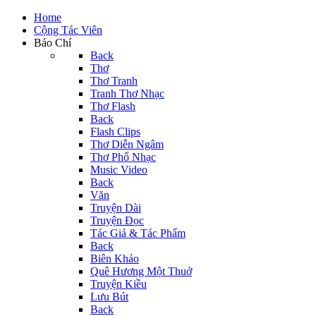
Home
Cộng Tác Viên
Báo Chí
Back
Thơ
Thơ Tranh
Tranh Thơ Nhạc
Thơ Flash
Back
Flash Clips
Thơ Diễn Ngâm
Thơ Phổ Nhạc
Music Video
Back
Văn
Truyện Dài
Truyện Đọc
Tác Giả & Tác Phẩm
Back
Biên Khảo
Quê Hương Một Thuở
Truyện Kiều
Lưu Bút
Back