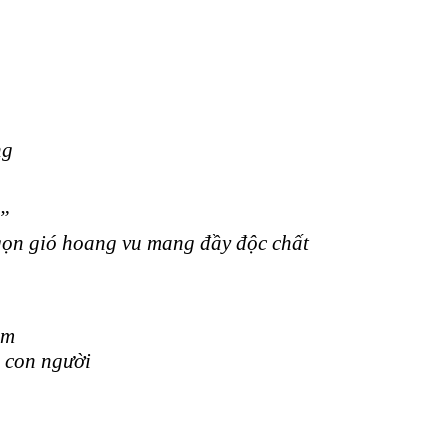
ng
n”
gọn gió hoang vu mang đầy độc chất
im
 con người
n