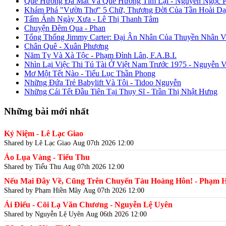
Quê Hương Đã Mất Và Quê Hương Tìm Lại - Nguyễn Ngọc 
Khám Phá "Vườn Thơ" 5 Chữ, Thương Đời Của Tần Hoài Dạ
Tấm Ảnh Ngày Xưa - Lê Thị Thanh Tâm
Chuyện Đêm Qua - Phan
Tổng Thống Jimmy Carter: Đại Ân Nhân Của Thuyền Nhân V
Chân Quê - Xuân Phương
Năm Tỵ Và Xà Tộc - Phạm Đình Lân, F.A.B.I.
Nhìn Lại Việc Thi Tú Tài Ở Việt Nam Trước 1975 - Nguyễn 
Mơ Một Tết Nào - Tiểu Lục Thần Phong
Những Đứa Trẻ Babylift Và Tôi - Tidoo Nguyễn
Những Cái Tết Đầu Tiên Tại Thụy Sĩ - Trần Thị Nhật Hưng
Những bài mới nhất
Kỷ Niệm - Lê Lạc Giao
Shared by Lê Lạc Giao
Aug 07th 2026 12:00
Áo Lụa Vàng - Tiểu Thu
Shared by Tiểu Thu
Aug 07th 2026 12:00
Nếu Mai Đây Về, Cũng Trên Chuyến Tàu Hoàng Hôn! - Phạm 
Shared by Phạm Hiền Mây
Aug 07th 2026 12:00
Ái Điểu - Cõi Lạ Văn Chương - Nguyễn Lệ Uyên
Shared by Nguyễn Lệ Uyên
Aug 06th 2026 12:00