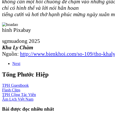
không cần một hồi chuông để chạm vào những giấ
chỉ có hình thể và lời nói hân hoan
tiếng cười và hơi thở hạnh phúc mừng ngày xuân m
hình Pixabay
sgmuadong 2025
Kha Ly Chàm
Nguồn:
http://www.bienkhoi.com/so-109/tho-khal
Next
Tống Phước Hiệp
TPH
Guestbook
Flash
Clips
TPH
Cộng Tác Viên
Âm Lịch
Việt Nam
Bài được đọc nhiều nhất