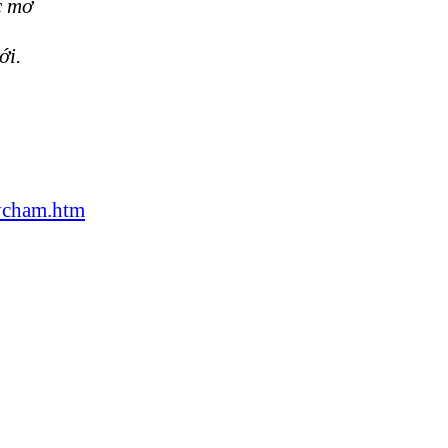
c mơ
ới.
ycham.htm