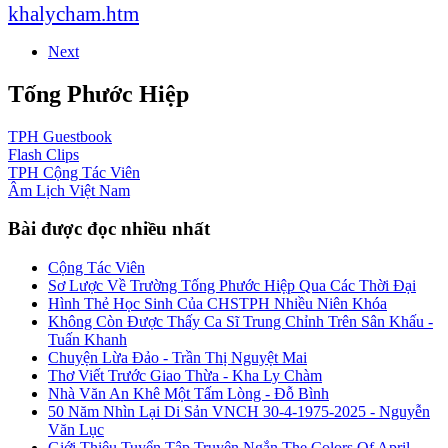
khalycham.htm
Next
Tống Phước Hiệp
TPH
Guestbook
Flash
Clips
TPH
Cộng Tác Viên
Âm Lịch
Việt Nam
Bài được đọc nhiều nhất
Cộng Tác Viên
Sơ Lược Về Trường Tống Phước Hiệp Qua Các Thời Đại
Hình Thẻ Học Sinh Của CHSTPH Nhiều Niên Khóa
Không Còn Được Thấy Ca Sĩ Trung Chỉnh Trên Sân Khấu -
Tuấn Khanh
Chuyện Lừa Đảo - Trần Thị Nguyệt Mai
Thơ Viết Trước Giao Thừa - Kha Ly Chàm
Nhà Văn An Khê Một Tấm Lòng - Đỗ Bình
50 Năm Nhìn Lại Di Sản VNCH 30-4-1975-2025 - Nguyễn
Văn Lục
Giới Thiệu Tuyển Tập Truyện Ngắn The Colors Of April -