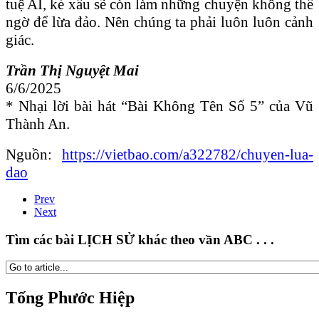
tuệ AI, kẻ xấu sẽ còn làm những chuyện không thể
ngờ để lừa đảo. Nên chúng ta phải luôn luôn cảnh
giác.
Trần Thị Nguyệt Mai
6/6/2025
* Nhại lời bài hát “Bài Không Tên Số 5” của Vũ
Thành An.
Nguồn:
https://vietbao.com/a322782/chuyen-lua-
dao
Prev
Next
Tìm các bài LỊCH SỬ khác theo vần ABC . . .
Tống Phước Hiệp