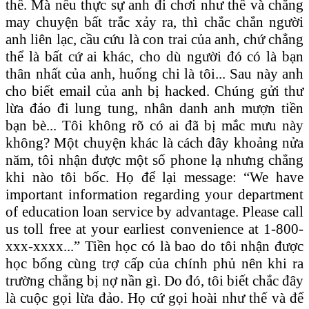
thể. Mà nếu thực sự anh đi chơi như thế và chẳng
may chuyện bất trắc xảy ra, thì chắc chắn người
anh liên lạc, cầu cứu là con trai của anh, chứ chẳng
thể là bất cứ ai khác, cho dù người đó có là bạn
thân nhất của anh, huống chi là tôi... Sau này anh
cho biết email của anh bị hacked. Chúng gửi thư
lừa đảo đi lung tung, nhân danh anh mượn tiền
bạn bè... Tôi không rõ có ai đã bị mắc mưu này
không? Một chuyện khác là cách đây khoảng nửa
năm, tôi nhận được một số phone lạ nhưng chẳng
khi nào tôi bốc. Họ để lại message: “We have
important information regarding your department
of education loan service by advantage. Please call
us toll free at your earliest convenience at 1-800-
xxx-xxxx...” Tiền học có là bao do tôi nhận được
học bổng cùng trợ cấp của chính phủ nên khi ra
trường chẳng bị nợ nần gì. Do đó, tôi biết chắc đây
là cuộc gọi lừa đảo. Họ cứ gọi hoài như thế và để