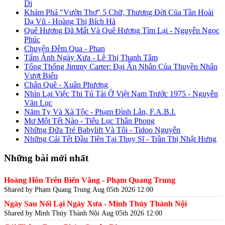
Di
Khám Phá "Vườn Thơ" 5 Chữ, Thương Đời Của Tần Hoài
Dạ Vũ - Hoàng Thị Bích Hà
Quê Hương Đã Mất Và Quê Hương Tìm Lại - Nguyễn Ngọc
Phúc
Chuyện Đêm Qua - Phan
Tấm Ảnh Ngày Xưa - Lê Thị Thanh Tâm
Tổng Thống Jimmy Carter: Đại Ân Nhân Của Thuyền Nhân
Vượt Biển
Chân Quê - Xuân Phương
Nhìn Lại Việc Thi Tú Tài Ở Việt Nam Trước 1975 - Nguyễn
Văn Lục
Năm Tỵ Và Xà Tộc - Phạm Đình Lân, F.A.B.I.
Mơ Một Tết Nào - Tiểu Lục Thần Phong
Những Đứa Trẻ Babylift Và Tôi - Tidoo Nguyễn
Những Cái Tết Đầu Tiên Tại Thụy Sĩ - Trần Thị Nhật Hưng
Những bài mới nhất
Hoàng Hôn Trên Biển Vắng - Phạm Quang Trung
Shared by Phạm Quang Trung
Aug 05th 2026 12:00
Ngày Sau Nối Lại Ngày Xưa - Minh Thúy Thành Nội
Shared by Minh Thúy Thành Nội
Aug 05th 2026 12:00