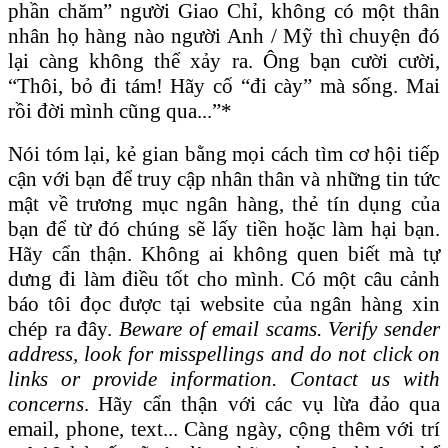
phần chăm” người Giao Chỉ, không có một thân
nhân họ hàng nào người Anh / Mỹ thì chuyện đó
lại càng không thể xảy ra. Ông bạn cười cười,
“Thôi, bỏ đi tám! Hãy cố “đi cày” mà sống. Mai
rồi đời mình cũng qua...”*
Nói tóm lại, kẻ gian bằng mọi cách tìm cơ hội tiếp
cận với bạn để truy cập nhân thân và những tin tức
mật về trương mục ngân hàng, thẻ tín dụng của
bạn để từ đó chúng sẽ lấy tiền hoặc làm hại bạn.
Hãy cẩn thận. Không ai không quen biết mà tự
dưng đi làm điều tốt cho mình. Có một câu cảnh
báo tôi đọc được tại website của ngân hàng xin
chép ra đây.
Beware of email scams. Verify sender
address, look for misspellings and do not click on
links or provide information. Contact us with
concerns
. Hãy cẩn thận với các vụ lừa đảo qua
email, phone, text... Càng ngày, cộng thêm với trí