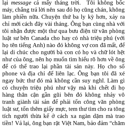
lại
message
cả mấy tháng trời. Tôi không bốc
máy, chẳng trả lời nên sau đó họ cũng chán, không
làm phiền nữa. Chuyện thứ ba ly kỳ hơn, xảy ra
chỉ mới cách đây vài tháng. Ông bạn cùng nhà với
tôi nhận được một thư qua bưu điện từ văn phòng
luật sư bên Canada cho hay có nhà triệu phú (với
họ tên tiếng Anh) nào đó không vợ con đã mất, để
lại di chúc cho người bà con có họ và chữ lót hệt
như của ông, nên họ muốn tìm hiểu rõ hơn về ông
để có thể trao lại phần tài sản này. Họ cho số
phone và địa chỉ để liên lạc. Ông bạn tôi đã xé
ngay bức thư đó mà không cần suy nghĩ. Làm gì
có chuyện triệu phú như vậy mà khi chết đi họ
hàng thân cận gần gũi bên đó không nhảy vô
tranh giành tài sản để phải tốn công văn phòng
luật sư, tốn thêm giấy mực, tem thư tìm cho ra tông
tích người thừa kế ở cách xa ngàn dặm mà trao
tiền! Vả lại, ông bạn rặt Việt Nam, bảo đảm “chăm