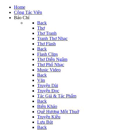
Home
Cộng Tác Viên
Báo Chí
Back
Thơ
Thơ Tranh
Tranh Thơ Nhạc
Thơ Flash
Back
Flash Clips
Thơ Diễn Ngâm
Thơ Phổ Nhạc
Music Video
Back
Văn
Truyện Dài
Truyện Đọc
Tác Giả & Tác Phẩm
Back
Biên Khảo
Quê Hương Một Thuở
Truyện Kiều
Lưu Bút
Back