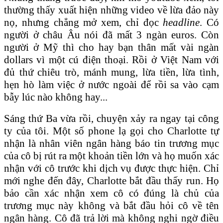
thường thấy xuất hiện những video về lừa đảo này
nọ, nhưng chẳng mở xem, chỉ đọc
headline
. Có
người ở châu Âu nói đã mất 3 ngàn euros. Còn
người ở Mỹ thì cho hay bạn thân mất vài ngàn
dollars vì một cú điện thoại. Rồi ở Việt Nam với
đủ thứ chiêu trò, mánh mung, lừa tiền, lừa tình,
hẹn hò làm việc ở nước ngoài để rồi sa vào cạm
bẫy lúc nào không hay...
Sáng thứ Ba vừa rồi, chuyện xảy ra ngay tại công
ty của tôi. Một số phone lạ gọi cho Charlotte tự
nhận là nhân viên ngân hàng báo tin trương mục
của cô bị rút ra một khoản tiền lớn và họ muốn xác
nhận với cô trước khi dịch vụ được thực hiện. Chỉ
mới nghe đến đây, Charlotte bắt đầu thấy run. Họ
bảo cần xác nhận xem cô có đúng là chủ của
trương mục này không và bắt đầu hỏi cô về tên
ngân hàng. Cô đã trả lời mà không nghi ngờ điều