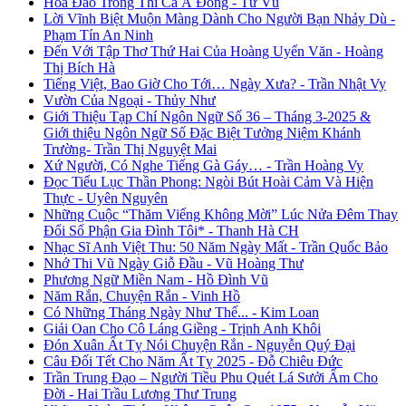
Hoa Đào Trong Thi Ca Á Đông - Từ Vũ
Lời Vĩnh Biệt Muộn Màng Dành Cho Người Bạn Nhảy Dù -
Phạm Tín An Ninh
Đến Với Tập Thơ Thứ Hai Của Hoàng Uyển Văn - Hoàng
Thị Bích Hà
Tiếng Việt, Bao Giờ Cho Tới… Ngày Xưa? - Trần Nhật Vy
Vườn Của Ngoại - Thủy Như
Giới Thiệu Tạp Chí Ngôn Ngữ Số 36 – Tháng 3-2025 &
Giới thiệu Ngôn Ngữ Số Đặc Biệt Tưởng Niệm Khánh
Trường- Trần Thị Nguyệt Mai
Xứ Người, Có Nghe Tiếng Gà Gáy… - Trần Hoàng Vy
Đọc Tiểu Lục Thần Phong: Ngòi Bút Hoài Cảm Và Hiện
Thực - Uyên Nguyên
Những Cuộc “Thăm Viếng Không Mời” Lúc Nửa Đêm Thay
Đổi Số Phận Gia Đình Tôi* - Thanh Hà CH
Nhạc Sĩ Anh Việt Thu: 50 Năm Ngày Mất - Trần Quốc Bảo
Nhớ Thi Vũ Ngày Giỗ Đầu - Vũ Hoàng Thư
Phương Ngữ Miền Nam - Hồ Đình Vũ
Năm Rắn, Chuyện Rắn - Vinh Hồ
Có Những Tháng Ngày Như Thế... - Kim Loan
Giải Oan Cho Cô Láng Giềng - Trịnh Anh Khôi
Đón Xuân Ất Tỵ Nói Chuyện Rắn - Nguyễn Quý Đại
Câu Đối Tết Cho Năm Ất Tỵ 2025 - Đỗ Chiêu Đức
Trần Trung Đạo – Người Tiều Phu Quét Lá Sưởi Ấm Cho
Đời - Hai Trầu Lương Thư Trung