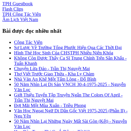
TPH
Guestbook
Flash
Clips
TPH
Cộng Tác Viên
Âm Lịch
Việt Nam
Bài được đọc nhiều nhất
Cộng Tác Viên
Sơ Lược Về Trường Tống Phước Hiệp Qua Các Thời Đại
Hình Thẻ Học Sinh Của CHSTPH Nhiều Niên Khóa
Không Còn Được Thấy Ca Sĩ Trung Chỉnh Trên Sân Khấu -
Tuấn Khanh
Chuyện Lừa Đảo - Trần Thị Nguyệt Mai
Thơ Viết Trước Giao Thừa - Kha Ly Chàm
Nhà Văn An Khê Một Tấm Lòng - Đỗ Bình
50 Năm Nhìn Lại Di Sản VNCH 30-4-1975-2025 - Nguyễn
Văn Lục
Giới Thiệu Tuyển Tập Truyện Ngắn The Colors Of April -
Trần Thị Nguyệt Mai
Đợi Mãi Một Mùa Xuân - Triều Phong
Văn Học Ngoại Ngữ Di Dân Gốc Việt 1975-2025 (Phần II) -
Ngu Yên
50 Năm Nhìn Lại Những Ngày Mất Sài Gòn (Kết) - Nguyễn
Văn Lục