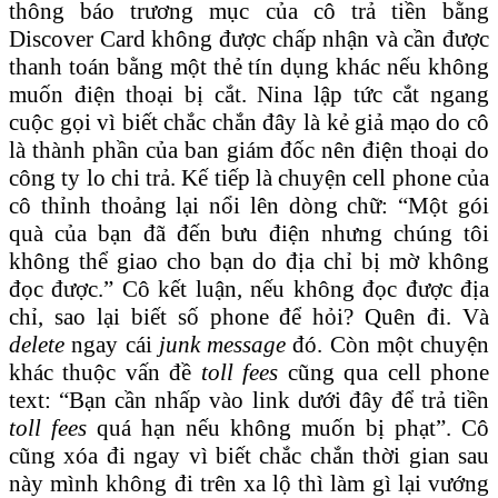
thông báo trương mục của cô trả tiền bằng
Discover Card không được chấp nhận và cần được
thanh toán bằng một thẻ tín dụng khác nếu không
muốn điện thoại bị cắt. Nina lập tức cắt ngang
cuộc gọi vì biết chắc chắn đây là kẻ giả mạo do cô
là thành phần của ban giám đốc nên điện thoại do
công ty lo chi trả. Kế tiếp là chuyện cell phone của
cô thỉnh thoảng lại nổi lên dòng chữ: “Một gói
quà của bạn đã đến bưu điện nhưng chúng tôi
không thể giao cho bạn do địa chỉ bị mờ không
đọc được.” Cô kết luận, nếu không đọc được địa
chỉ, sao lại biết số phone để hỏi? Quên đi. Và
delete
ngay cái
junk message
đó. Còn một chuyện
khác thuộc vấn đề
toll fees
cũng qua cell phone
text: “Bạn cần nhấp vào link dưới đây để trả tiền
toll fees
quá hạn nếu không muốn bị phạt”. Cô
cũng xóa đi ngay vì biết chắc chắn thời gian sau
này mình không đi trên xa lộ thì làm gì lại vướng