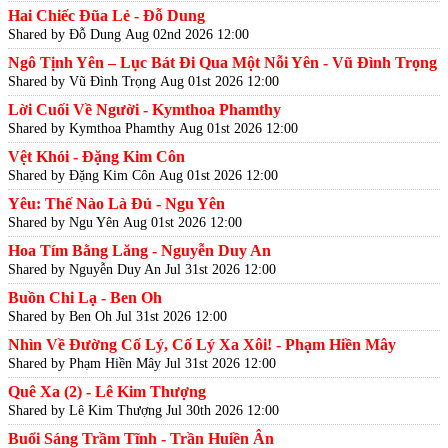
Hai Chiếc Đũa Lẻ - Đỗ Dung
Shared by Đỗ Dung
Aug 02nd 2026 12:00
Ngô Tịnh Yên – Lục Bát Đi Qua Một Nỗi Yên - Vũ Đình Trọng
Shared by Vũ Đình Trọng
Aug 01st 2026 12:00
Lời Cuối Về Người - Kymthoa Phamthy
Shared by Kymthoa Phamthy
Aug 01st 2026 12:00
Vệt Khói - Đặng Kim Côn
Shared by Đặng Kim Côn
Aug 01st 2026 12:00
Yêu: Thế Nào Là Đủ - Ngu Yên
Shared by Ngu Yên
Aug 01st 2026 12:00
Hoa Tím Bằng Lăng - Nguyễn Duy An
Shared by Nguyễn Duy An
Jul 31st 2026 12:00
Buồn Chi Lạ - Ben Oh
Shared by Ben Oh
Jul 31st 2026 12:00
Nhìn Về Đường Cố Lý, Cố Lý Xa Xôi! - Phạm Hiền Mây
Shared by Phạm Hiền Mây
Jul 31st 2026 12:00
Quê Xa (2) - Lê Kim Thượng
Shared by Lê Kim Thượng
Jul 30th 2026 12:00
Buổi Sáng Trầm Tĩnh - Trần Huiền Ân