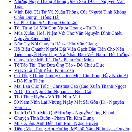
Những Ngày Tháng Không Quên Sau 1975 - Nguyễn Văn
Tuấn
Vĩnh Biệt Tài Tử Vũ Xuân Thông Của ‘Người Tình Không
Chân Dung’ - Hồng Hải
Cà Phê Tâm Sự - Phạm Đình Lân
Tôi Từng Là Một Con Ngựa Hoang - Tư Tuấn
Mùa Xuân, Hoài Niệm Với Thơ Văn Nguyễn Đình Chiểu -
Nguyễn Kiến Thiết
Năm Tỵ Nói Chuyện Rắn - Trần Văn Giang
Hồ Biểu Chánh: Người Đặt Viên Gạch Đầu Tiên Cho Nền
Tiểu Thuyết Hiện Thực Và Nhân Đạo Việt Nam - Đỗ Trường
Chuyện Về Một Lá Thư - Phan Đức Minh
Tế Táo Thi: Thơ Đưa Ông Táo - Đỗ Chiêu Đức
Vì Đó Là Tình Yêu - Kim Loan
Cố Tổng Thống Jimmy Carter: Một Tấm Lòng Đầy Nhân Ái
- Đỗ Kim Thêm
Mai Lan Cúc Trúc - Christina Cao (Cao Xuân Thanh Ngọc)
À Ơi, Con Ngủ Cho Ngoan… - Biển Cát
Thơ Thục Uyên - Võ Thị Như Mai
50 Năm Nhìn Lại Những Ngày Mất Sài Gòn (II) - Nguyễn
Văn Lục
Tình Tự Cho Một Quê Hương - Nguyễn Công Khanh
Chuyện Tình Buồn - Phạm Thị Kim Dung
Mùa Xuân, Anh Đến Tìm Em - Ngọc Huyền
Tiếng Việt Trong Học Đường Mỹ, 50 Năm Nhìn Lại - Quyên