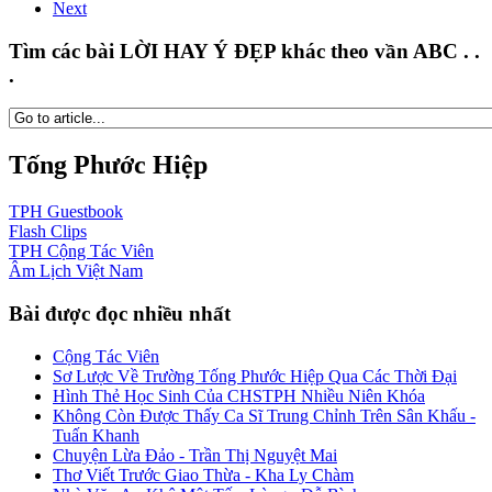
Next
Tìm các bài LỜI HAY Ý ĐẸP khác theo vần ABC . .
.
Tống Phước Hiệp
TPH
Guestbook
Flash
Clips
TPH
Cộng Tác Viên
Âm Lịch
Việt Nam
Bài được đọc nhiều nhất
Cộng Tác Viên
Sơ Lược Về Trường Tống Phước Hiệp Qua Các Thời Đại
Hình Thẻ Học Sinh Của CHSTPH Nhiều Niên Khóa
Không Còn Được Thấy Ca Sĩ Trung Chỉnh Trên Sân Khấu -
Tuấn Khanh
Chuyện Lừa Đảo - Trần Thị Nguyệt Mai
Thơ Viết Trước Giao Thừa - Kha Ly Chàm