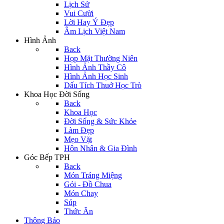
Lịch Sử
Vui Cười
Lời Hay Ý Đẹp
Âm Lịch Việt Nam
Hình Ảnh
Back
Họp Mặt Thường Niên
Hình Ảnh Thầy Cô
Hình Ảnh Học Sinh
Dấu Tích Thuở Học Trò
Khoa Học Đời Sống
Back
Khoa Học
Đời Sống & Sức Khỏe
Làm Đẹp
Mẹo Vặt
Hôn Nhân & Gia Đình
Góc Bếp TPH
Back
Món Tráng Miệng
Gỏi - Đồ Chua
Món Chay
Súp
Thức Ăn
Thông Báo