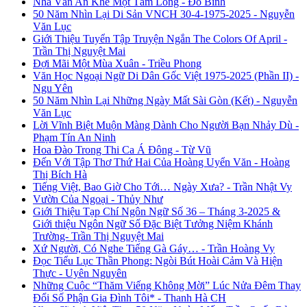
Nhà Văn An Khê Một Tấm Lòng - Đỗ Bình
50 Năm Nhìn Lại Di Sản VNCH 30-4-1975-2025 - Nguyễn
Văn Lục
Giới Thiệu Tuyển Tập Truyện Ngắn The Colors Of April -
Trần Thị Nguyệt Mai
Đợi Mãi Một Mùa Xuân - Triều Phong
Văn Học Ngoại Ngữ Di Dân Gốc Việt 1975-2025 (Phần II) -
Ngu Yên
50 Năm Nhìn Lại Những Ngày Mất Sài Gòn (Kết) - Nguyễn
Văn Lục
Lời Vĩnh Biệt Muộn Màng Dành Cho Người Bạn Nhảy Dù -
Phạm Tín An Ninh
Hoa Đào Trong Thi Ca Á Đông - Từ Vũ
Đến Với Tập Thơ Thứ Hai Của Hoàng Uyển Văn - Hoàng
Thị Bích Hà
Tiếng Việt, Bao Giờ Cho Tới… Ngày Xưa? - Trần Nhật Vy
Vườn Của Ngoại - Thủy Như
Giới Thiệu Tạp Chí Ngôn Ngữ Số 36 – Tháng 3-2025 &
Giới thiệu Ngôn Ngữ Số Đặc Biệt Tưởng Niệm Khánh
Trường- Trần Thị Nguyệt Mai
Xứ Người, Có Nghe Tiếng Gà Gáy… - Trần Hoàng Vy
Đọc Tiểu Lục Thần Phong: Ngòi Bút Hoài Cảm Và Hiện
Thực - Uyên Nguyên
Những Cuộc “Thăm Viếng Không Mời” Lúc Nửa Đêm Thay
Đổi Số Phận Gia Đình Tôi* - Thanh Hà CH