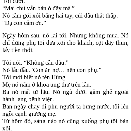
Tôi cười.
“Mai chú vẫn bán ở đây mà.”
Nó cầm gói xôi bằng hai tay, cúi đầu thật thấp.
“Dạ con cảm ơn.”
Ngày hôm sau, nó lại tới. Nhưng không mua. Nó
chỉ đứng phụ tôi đưa xôi cho khách, cột dây thun,
lấy tiền thối.
Tôi nói: “Không cần đâu.”
Nó lắc đầu.“Con ăn nợ… nên con phụ.”
Tôi mới biết nó tên Hùng.
Mẹ nó nằm ở khoa ung thư trên lầu.
Ba nó mất từ lâu. Nó ngủ dưới gầm ghế ngoài
hành lang bệnh viện.
Ban ngày chạy đi phụ người ta bưng nước, tối lên
ngồi cạnh giường mẹ.
Từ hôm đó, sáng nào nó cũng xuống phụ tôi bán
xôi.