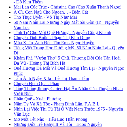
- Đỗ Kim Thêm
Mai Lan Cúc Trúc - Christina Cao (Cao Xuân Thanh Ngọc)
À Ơi, Con Ngủ Cho Ngoan… - Biển Cát
Thơ Thục Uyên - Võ Thị Như Mai
50 Năm Nhìn Lại Những Ngày Mất Sài Gòn (II) - Nguyễn
Văn Lục
Tình Tự Cho Một Quê Hương - Nguyễn Công Khanh
Chuyện Tình Buồn - Phạm Thị Kim Dung
Mùa Xuân, Anh Đến Tìm Em - Ngọc Huyền
Tiếng Việt Trong Học Đường Mỹ, 50 Năm Nhìn Lại - Quyên
Di
Khám Phá "Vườn Thơ" 5 Chữ, Thương Đời Của Tần Hoài
Dạ Vũ - Hoàng Thị Bích Hà
Quê Hương Đã Mất Và Quê Hương Tìm Lại - Nguyễn Ngọc
Phúc
Tấm Ảnh Ngày Xưa - Lê Thị Thanh Tâm
Chuyện Đêm Qua - Phan
Tổng Thống Jimmy Carter: Đại Ân Nhân Của Thuyền Nhân
Vượt Biển
Chân Quê - Xuân Phương
Năm Tỵ Và Xà Tộc - Phạm Đình Lân, F.A.B.I.
Nhìn Lại Việc Thi Tú Tài Ở Việt Nam Trước 1975 - Nguyễn
Văn Lục
Mơ Một Tết Nào - Tiểu Lục Thần Phong
Những Đứa Trẻ Babylift Và Tôi - Tidoo Nguyễn