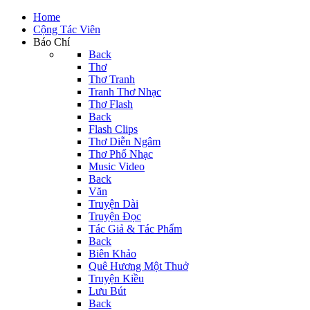
Home
Cộng Tác Viên
Báo Chí
Back
Thơ
Thơ Tranh
Tranh Thơ Nhạc
Thơ Flash
Back
Flash Clips
Thơ Diễn Ngâm
Thơ Phổ Nhạc
Music Video
Back
Văn
Truyện Dài
Truyện Đọc
Tác Giả & Tác Phẩm
Back
Biên Khảo
Quê Hương Một Thuở
Truyện Kiều
Lưu Bút
Back