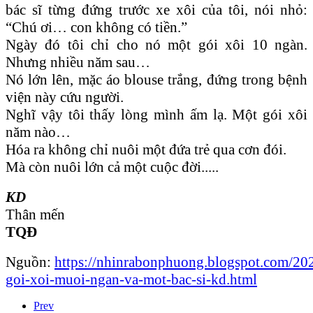
bác sĩ từng đứng trước xe xôi của tôi, nói nhỏ:
“Chú ơi… con không có tiền.”
Ngày đó tôi chỉ cho nó một gói xôi 10 ngàn.
Nhưng nhiều năm sau…
Nó lớn lên, mặc áo blouse trắng, đứng trong bệnh
viện này cứu người.
Nghĩ vậy tôi thấy lòng mình ấm lạ. Một gói xôi
năm nào…
Hóa ra không chỉ nuôi một đứa trẻ qua cơn đói.
Mà còn nuôi lớn cả một cuộc đời.....
KD
Thân mến
TQĐ
Nguồn:
https://nhinrabonphuong.blogspot.com/20
goi-xoi-muoi-ngan-va-mot-bac-si-kd.html
Prev