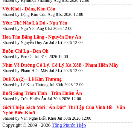
Shared by Kymthoa Phamthy
Aug 01st 2026 12:00
Vệt Khói - Đặng Kim Côn
Shared by Đặng Kim Côn
Aug 01st 2026 12:00
Yêu: Thế Nào Là Đủ - Ngu Yên
Shared by Ngu Yên
Aug 01st 2026 12:00
Hoa Tím Bằng Lăng - Nguyễn Duy An
Shared by Nguyễn Duy An
Jul 31st 2026 12:00
Buồn Chi Lạ - Ben Oh
Shared by Ben Oh
Jul 31st 2026 12:00
Nhìn Về Đường Cố Lý, Cố Lý Xa Xôi! - Phạm Hiền Mây
Shared by Phạm Hiền Mây
Jul 31st 2026 12:00
Quê Xa (2) - Lê Kim Thượng
Shared by Lê Kim Thượng
Jul 30th 2026 12:00
Buổi Sáng Trầm Tĩnh - Trần Huiền Ân
Shared by Trần Huiền Ân
Jul 30th 2026 12:00
Giới Thiệu Sách Mới "Ẩn Dật" Thi Tập Của Vinh Hồ - Văn
Nghệ Biển Khơi
Shared by Văn Nghệ Biển Khơi
Jul 30th 2026 12:00
Copyright © 2009 - 2026
Tống Phước Hiệp