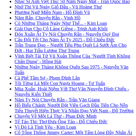
Nhạc Sĩ Anh Việt Thu: 50 Năm Ngày Mất - Trần Quốc Bảo
Nhớ Thi Vũ Ngày Giỗ Đầu - Vũ Hoàng Thư
Phương Ngữ Miền Nam - Hồ Đình Vũ
Năm Rắn, Chuyện Rắn - Vinh Hồ
Có Những Tháng Ngày Như Thế... - Kim Loan
Giải Oan Cho Cô Láng Giềng - Trịnh Anh Khôi
Đón Xuân Ất Tỵ Nói Chuyện Rắn - Nguyễn Quý Đại
Câu Đối Tết Cho Năm Ất Tỵ 2025 - Đỗ Chiêu Đức
Trần Trung Đạo – Người Tiều Phu Quét Lá Sưởi Ấm Cho
Đời - Hai Trầu Lương Thư Trung
Vĩnh Biệt Tài Tử Vũ Xuân Thông Của ‘Người Tình Không
Chân Dung’ - Hồng Hải
Những Ngày Tháng Không Quên Sau 1975 - Nguyễn Văn
Tuấn
Cà Phê Tâm Sự - Phạm Đình Lân
Tôi Từng Là Một Con Ngựa Hoang - Tư Tuấn
Mùa Xuân, Hoài Niệm Với Thơ Văn Nguyễn Đình Chiểu -
Nguyễn Kiến Thiết
Năm Tỵ Nói Chuyện Rắn - Trần Văn Giang
Hồ Biểu Chánh: Người Đặt Viên Gạch Đầu Tiên Cho Nền
Tiểu Thuyết Hiện Thực Và Nhân Đạo Việt Nam - Đỗ Trường
Chuyện Về Một Lá Thư - Phan Đức Minh
Tế Táo Thi: Thơ Đưa Ông Táo - Đỗ Chiêu Đức
Vì Đó Là Tình Yêu - Kim Loan
Cố Tổng Thống Jimmy Carter: Một Tấm Lòng Đầy Nhân Ái