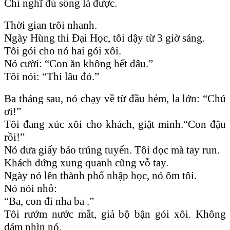
Chỉ nghĩ đủ sống là được.
Thời gian trôi nhanh.
Ngày Hùng thi Đại Học, tôi dậy từ 3 giờ sáng.
Tôi gói cho nó hai gói xôi.
Nó cười: “Con ăn không hết đâu.”
Tôi nói: “Thi lâu đó.”
Ba tháng sau, nó chạy về từ đầu hẻm, la lớn: “Chú
ơi!”
Tôi đang xúc xôi cho khách, giật mình.“Con đậu
rồi!”
Nó đưa giấy báo trúng tuyển. Tôi đọc mà tay run.
Khách đứng xung quanh cũng vỗ tay.
Ngày nó lên thành phố nhập học, nó ôm tôi.
Nó nói nhỏ:
“Ba, con đi nha ba .”
Tôi rướm nước mắt, giả bộ bận gói xôi. Không
dám nhìn nó.