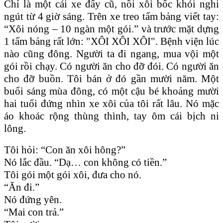
Chỉ là một cái xe đẩy cũ, nồi xôi bốc khói nghi
ngút từ 4 giờ sáng. Trên xe treo tấm bảng viết tay:
“Xôi nóng – 10 ngàn một gói.” và trước mặt dựng
1 tấm bảng rất lớn: "XÔI XÔI XÔI". Bệnh viện lúc
nào cũng đông. Người ta đi ngang, mua vội một
gói rồi chạy. Có người ăn cho đỡ đói. Có người ăn
cho đỡ buồn. Tôi bán ở đó gần mười năm. Một
buổi sáng mùa đông, có một cậu bé khoảng mười
hai tuổi đứng nhìn xe xôi của tôi rất lâu. Nó mặc
áo khoác rộng thùng thình, tay ôm cái bịch ni
lông.
Tôi hỏi: “Con ăn xôi hông?”
Nó lắc đầu. “Dạ… con không có tiền.”
Tôi gói một gói xôi, đưa cho nó.
“Ăn đi.”
Nó đứng yên.
“Mai con trả.”