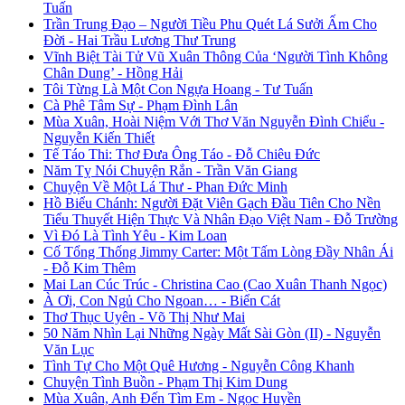
Tuấn
Trần Trung Đạo – Người Tiều Phu Quét Lá Sưởi Ấm Cho
Đời - Hai Trầu Lương Thư Trung
Vĩnh Biệt Tài Tử Vũ Xuân Thông Của ‘Người Tình Không
Chân Dung’ - Hồng Hải
Tôi Từng Là Một Con Ngựa Hoang - Tư Tuấn
Cà Phê Tâm Sự - Phạm Đình Lân
Mùa Xuân, Hoài Niệm Với Thơ Văn Nguyễn Đình Chiểu -
Nguyễn Kiến Thiết
Tế Táo Thi: Thơ Đưa Ông Táo - Đỗ Chiêu Đức
Năm Tỵ Nói Chuyện Rắn - Trần Văn Giang
Chuyện Về Một Lá Thư - Phan Đức Minh
Hồ Biểu Chánh: Người Đặt Viên Gạch Đầu Tiên Cho Nền
Tiểu Thuyết Hiện Thực Và Nhân Đạo Việt Nam - Đỗ Trường
Vì Đó Là Tình Yêu - Kim Loan
Cố Tổng Thống Jimmy Carter: Một Tấm Lòng Đầy Nhân Ái
- Đỗ Kim Thêm
Mai Lan Cúc Trúc - Christina Cao (Cao Xuân Thanh Ngọc)
À Ơi, Con Ngủ Cho Ngoan… - Biển Cát
Thơ Thục Uyên - Võ Thị Như Mai
50 Năm Nhìn Lại Những Ngày Mất Sài Gòn (II) - Nguyễn
Văn Lục
Tình Tự Cho Một Quê Hương - Nguyễn Công Khanh
Chuyện Tình Buồn - Phạm Thị Kim Dung
Mùa Xuân, Anh Đến Tìm Em - Ngọc Huyền