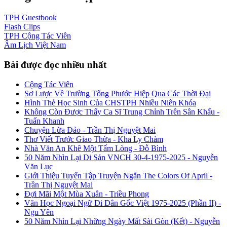
TPH
Guestbook
Flash
Clips
TPH
Cộng Tác Viên
Âm Lịch
Việt Nam
Bài được đọc nhiều nhất
Cộng Tác Viên
Sơ Lược Về Trường Tống Phước Hiệp Qua Các Thời Đại
Hình Thẻ Học Sinh Của CHSTPH Nhiều Niên Khóa
Không Còn Được Thấy Ca Sĩ Trung Chỉnh Trên Sân Khấu -
Tuấn Khanh
Chuyện Lừa Đảo - Trần Thị Nguyệt Mai
Thơ Viết Trước Giao Thừa - Kha Ly Chàm
Nhà Văn An Khê Một Tấm Lòng - Đỗ Bình
50 Năm Nhìn Lại Di Sản VNCH 30-4-1975-2025 - Nguyễn
Văn Lục
Giới Thiệu Tuyển Tập Truyện Ngắn The Colors Of April -
Trần Thị Nguyệt Mai
Đợi Mãi Một Mùa Xuân - Triều Phong
Văn Học Ngoại Ngữ Di Dân Gốc Việt 1975-2025 (Phần II) -
Ngu Yên
50 Năm Nhìn Lại Những Ngày Mất Sài Gòn (Kết) - Nguyễn