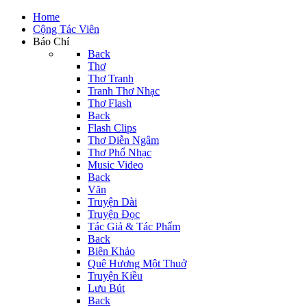
Home
Cộng Tác Viên
Báo Chí
Back
Thơ
Thơ Tranh
Tranh Thơ Nhạc
Thơ Flash
Back
Flash Clips
Thơ Diễn Ngâm
Thơ Phổ Nhạc
Music Video
Back
Văn
Truyện Dài
Truyện Đọc
Tác Giả & Tác Phẩm
Back
Biên Khảo
Quê Hương Một Thuở
Truyện Kiều
Lưu Bút
Back