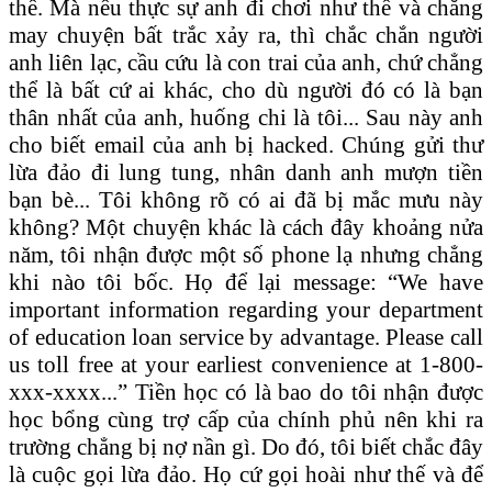
thể. Mà nếu thực sự anh đi chơi như thế và chẳng
may chuyện bất trắc xảy ra, thì chắc chắn người
anh liên lạc, cầu cứu là con trai của anh, chứ chẳng
thể là bất cứ ai khác, cho dù người đó có là bạn
thân nhất của anh, huống chi là tôi... Sau này anh
cho biết email của anh bị hacked. Chúng gửi thư
lừa đảo đi lung tung, nhân danh anh mượn tiền
bạn bè... Tôi không rõ có ai đã bị mắc mưu này
không? Một chuyện khác là cách đây khoảng nửa
năm, tôi nhận được một số phone lạ nhưng chẳng
khi nào tôi bốc. Họ để lại message: “We have
important information regarding your department
of education loan service by advantage. Please call
us toll free at your earliest convenience at 1-800-
xxx-xxxx...” Tiền học có là bao do tôi nhận được
học bổng cùng trợ cấp của chính phủ nên khi ra
trường chẳng bị nợ nần gì. Do đó, tôi biết chắc đây
là cuộc gọi lừa đảo. Họ cứ gọi hoài như thế và để