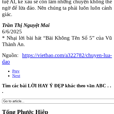
tuệ AI, kẻ xấu sẽ còn làm những chuyện không thể
ngờ để lừa đảo. Nên chúng ta phải luôn luôn cảnh
giác.
Trần Thị Nguyệt Mai
6/6/2025
* Nhại lời bài hát “Bài Không Tên Số 5” của Vũ
Thành An.
Nguồn:
https://vietbao.com/a322782/chuyen-lua-
dao
Prev
Next
Tìm các bài LỜI HAY Ý ĐẸP khác theo vần ABC . .
.
Tống Phước Hiệp