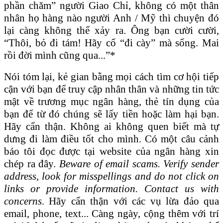
phần chăm” người Giao Chỉ, không có một thân
nhân họ hàng nào người Anh / Mỹ thì chuyện đó
lại càng không thể xảy ra. Ông bạn cười cười,
“Thôi, bỏ đi tám! Hãy cố “đi cày” mà sống. Mai
rồi đời mình cũng qua...”*
Nói tóm lại, kẻ gian bằng mọi cách tìm cơ hội tiếp
cận với bạn để truy cập nhân thân và những tin tức
mật về trương mục ngân hàng, thẻ tín dụng của
bạn để từ đó chúng sẽ lấy tiền hoặc làm hại bạn.
Hãy cẩn thận. Không ai không quen biết mà tự
dưng đi làm điều tốt cho mình. Có một câu cảnh
báo tôi đọc được tại website của ngân hàng xin
chép ra đây.
Beware of email scams. Verify sender
address, look for misspellings and do not click on
links or provide information. Contact us with
concerns
. Hãy cẩn thận với các vụ lừa đảo qua
email, phone, text... Càng ngày, cộng thêm với trí