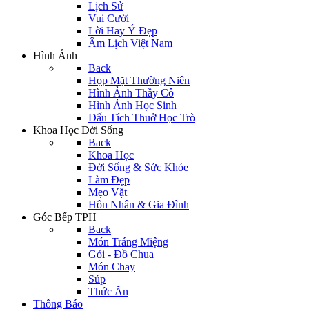
Lịch Sử
Vui Cười
Lời Hay Ý Đẹp
Âm Lịch Việt Nam
Hình Ảnh
Back
Họp Mặt Thường Niên
Hình Ảnh Thầy Cô
Hình Ảnh Học Sinh
Dấu Tích Thuở Học Trò
Khoa Học Đời Sống
Back
Khoa Học
Đời Sống & Sức Khỏe
Làm Đẹp
Mẹo Vặt
Hôn Nhân & Gia Đình
Góc Bếp TPH
Back
Món Tráng Miệng
Gỏi - Đồ Chua
Món Chay
Súp
Thức Ăn
Thông Báo