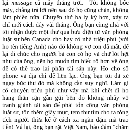
lại
message
cả mấy tháng trời. Tôi không bốc
máy, chẳng trả lời nên sau đó họ cũng chán, không
làm phiền nữa. Chuyện thứ ba ly kỳ hơn, xảy ra
chỉ mới cách đây vài tháng. Ông bạn cùng nhà với
tôi nhận được một thư qua bưu điện từ văn phòng
luật sư bên Canada cho hay có nhà triệu phú (với
họ tên tiếng Anh) nào đó không vợ con đã mất, để
lại di chúc cho người bà con có họ và chữ lót hệt
như của ông, nên họ muốn tìm hiểu rõ hơn về ông
để có thể trao lại phần tài sản này. Họ cho số
phone và địa chỉ để liên lạc. Ông bạn tôi đã xé
ngay bức thư đó mà không cần suy nghĩ. Làm gì
có chuyện triệu phú như vậy mà khi chết đi họ
hàng thân cận gần gũi bên đó không nhảy vô
tranh giành tài sản để phải tốn công văn phòng
luật sư, tốn thêm giấy mực, tem thư tìm cho ra tông
tích người thừa kế ở cách xa ngàn dặm mà trao
tiền! Vả lại, ông bạn rặt Việt Nam, bảo đảm “chăm