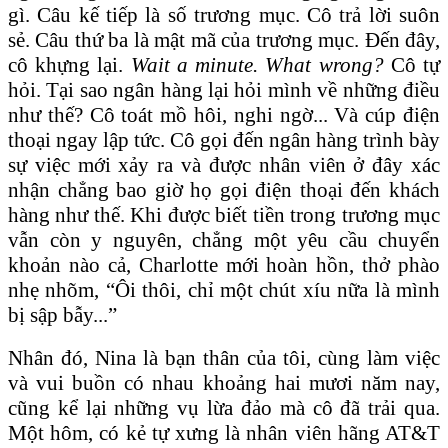
gì. Câu kế tiếp là số trương mục. Cô trả lời suôn
sẻ. Câu thứ ba là mật mã của trương mục. Đến đây,
cô khựng lại.
Wait a minute. What wrong?
Cô tự
hỏi. Tại sao ngân hàng lại hỏi mình về những điều
như thế? Cô toát mồ hôi, nghi ngờ... Và cúp điện
thoại ngay lập tức. Cô gọi đến ngân hàng trình bày
sự việc mới xảy ra và được nhân viên ở đây xác
nhận chẳng bao giờ họ gọi điện thoại đến khách
hàng như thế. Khi được biết tiền trong trương mục
vẫn còn y nguyên, chẳng một yêu cầu chuyển
khoản nào cả, Charlotte mới hoàn hồn, thở phào
nhẹ nhõm, “Ôi thôi, chỉ một chút xíu nữa là mình
bị sập bẫy...”
Nhân đó, Nina là bạn thân của tôi, cùng làm việc
và vui buồn có nhau khoảng hai mươi năm nay,
cũng kể lại những vụ lừa đảo mà cô đã trải qua.
Một hôm, có kẻ tự xưng là nhân viên hãng AT&T