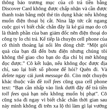
thông báo trương mục của cô trả tiền bằng
Discover Card không được chấp nhận và cần được
thanh toán bằng một thẻ tín dụng khác nếu không
muốn điện thoại bị cắt. Nina lập tức cắt ngang
cuộc gọi vì biết chắc chắn đây là kẻ giả mạo do cô
là thành phần của ban giám đốc nên điện thoại do
công ty lo chi trả. Kế tiếp là chuyện cell phone của
cô thỉnh thoảng lại nổi lên dòng chữ: “Một gói
quà của bạn đã đến bưu điện nhưng chúng tôi
không thể giao cho bạn do địa chỉ bị mờ không
đọc được.” Cô kết luận, nếu không đọc được địa
chỉ, sao lại biết số phone để hỏi? Quên đi. Và
delete
ngay cái
junk message
đó. Còn một chuyện
khác thuộc vấn đề
toll fees
cũng qua cell phone
text: “Bạn cần nhấp vào link dưới đây để trả tiền
toll fees
quá hạn nếu không muốn bị phạt”. Cô
cũng xóa đi ngay vì biết chắc chắn thời gian sau
này mình không đi trên xa lộ thì làm gì lại vướng