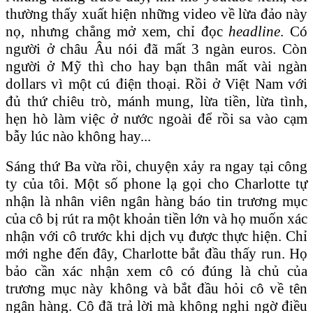
thường thấy xuất hiện những video về lừa đảo này
nọ, nhưng chẳng mở xem, chỉ đọc
headline
. Có
người ở châu Âu nói đã mất 3 ngàn euros. Còn
người ở Mỹ thì cho hay bạn thân mất vài ngàn
dollars vì một cú điện thoại. Rồi ở Việt Nam với
đủ thứ chiêu trò, mánh mung, lừa tiền, lừa tình,
hẹn hò làm việc ở nước ngoài để rồi sa vào cạm
bẫy lúc nào không hay...
Sáng thứ Ba vừa rồi, chuyện xảy ra ngay tại công
ty của tôi. Một số phone lạ gọi cho Charlotte tự
nhận là nhân viên ngân hàng báo tin trương mục
của cô bị rút ra một khoản tiền lớn và họ muốn xác
nhận với cô trước khi dịch vụ được thực hiện. Chỉ
mới nghe đến đây, Charlotte bắt đầu thấy run. Họ
bảo cần xác nhận xem cô có đúng là chủ của
trương mục này không và bắt đầu hỏi cô về tên
ngân hàng. Cô đã trả lời mà không nghi ngờ điều