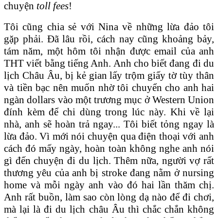
chuyện
toll fees
!
Tôi cũng chia sẻ với Nina về những lừa đảo tôi
gặp phải. Đã lâu rồi, cách nay cũng khoảng bảy,
tám năm, một hôm tôi nhận được email của anh
THT viết bằng tiếng Anh. Anh cho biết đang đi du
lịch Châu Âu, bị kẻ gian lấy trộm giấy tờ tùy thân
và tiền bạc nên muốn nhờ tôi chuyển cho anh hai
ngàn dollars vào một trương mục ở Western Union
đính kèm để chi dùng trong lúc này. Khi về lại
nhà, anh sẽ hoàn trả ngay... Tôi biết tỏng ngay là
lừa đảo. Vì mới nói chuyện qua điện thoại với anh
cách đó mấy ngày, hoàn toàn không nghe anh nói
gì đến chuyện đi du lịch. Thêm nữa, người vợ rất
thương yêu của anh bị stroke đang nằm ở nursing
home và mỗi ngày anh vào đó hai lần thăm chị.
Anh rất buồn, làm sao còn lòng dạ nào để đi chơi,
mà lại là đi du lịch châu Âu thì chắc chắn không