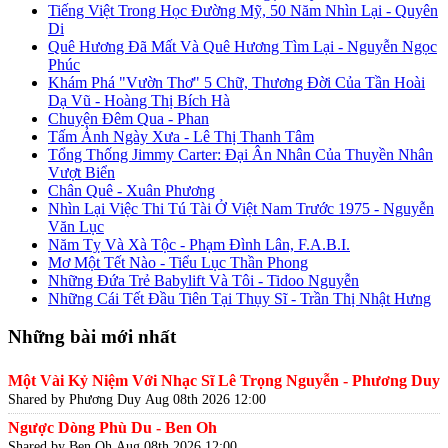
Tiếng Việt Trong Học Đường Mỹ, 50 Năm Nhìn Lại - Quyên
Di
Quê Hương Đã Mất Và Quê Hương Tìm Lại - Nguyễn Ngọc
Phúc
Khám Phá "Vườn Thơ" 5 Chữ, Thương Đời Của Tần Hoài
Dạ Vũ - Hoàng Thị Bích Hà
Chuyện Đêm Qua - Phan
Tấm Ảnh Ngày Xưa - Lê Thị Thanh Tâm
Tổng Thống Jimmy Carter: Đại Ân Nhân Của Thuyền Nhân
Vượt Biển
Chân Quê - Xuân Phương
Nhìn Lại Việc Thi Tú Tài Ở Việt Nam Trước 1975 - Nguyễn
Văn Lục
Năm Tỵ Và Xà Tộc - Phạm Đình Lân, F.A.B.I.
Mơ Một Tết Nào - Tiểu Lục Thần Phong
Những Đứa Trẻ Babylift Và Tôi - Tidoo Nguyễn
Những Cái Tết Đầu Tiên Tại Thụy Sĩ - Trần Thị Nhật Hưng
Những bài mới nhất
Một Vài Kỷ Niệm Với Nhạc Sĩ Lê Trọng Nguyễn - Phương Duy
Shared by Phương Duy
Aug 08th 2026 12:00
Ngược Dòng Phù Du - Ben Oh
Shared by Ben Oh
Aug 08th 2026 12:00