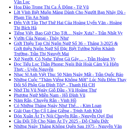
Văn Lục
Hoa Đào Trong Thi Ca Á Đông - Từ Vũ
Lời Vĩnh Biệt Muộn Màng Dành Cho Người Bạn Nhảy Dù -
Phạm Tín An Ninh
Đến Với Tập Thơ Thứ Hai Của Hoàng Uyển Văn - Hoàng
Thị Bích Hà
Tiếng Việt, Bao Giờ Cho Tới… Ngày Xưa? - Trần Nhật Vy
Vườn Của Ngoại - Thủy Như
Giới Thiệu Tạp Chí Ngôn Ngữ Số 36 – Tháng 3-2025 &
Giới thiệu Ngôn Ngữ Số Đặc Biệt Tưởng Niệm Khánh
Trường- Trần Thị Nguyệt Mai
Xứ Người, Có Nghe Tiếng Gà Gáy… - Trần Hoàng Vy
Đọc Tiểu Lục Thần Phong: Ngòi Bút Hoài Cảm Và Hiện
Thực - Uyên Nguyên
Nhạc Sĩ Anh Việt Thu: 50 Năm Ngày Mất - Trần Quốc Bảo
Những Cuộc “Thăm Viếng Không Mời” Lúc Nửa Đêm Thay
Đổi Số Phận Gia Đình Tôi* - Thanh Hà CH
Nhớ Thi Vũ Ngày Giỗ Đầu - Vũ Hoàng Thư
Phương Ngữ Miền Nam - Hồ Đình Vũ
Năm Rắn, Chuyện Rắn - Vinh Hồ
Có Những Tháng Ngày Như Thế... - Kim Loan
Giải Oan Cho Cô Láng Giềng - Trịnh Anh Khôi
Đón Xuân Ất Tỵ Nói Chuyện Rắn - Nguyễn Quý Đại
Câu Đối Tết Cho Năm Ất Tỵ 2025 - Đỗ Chiêu Đức
Những Ngày Tháng Không Quên Sau 1975 - Nguyễn Văn