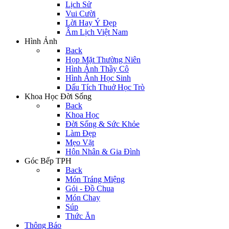
Lịch Sử
Vui Cười
Lời Hay Ý Đẹp
Âm Lịch Việt Nam
Hình Ảnh
Back
Họp Mặt Thường Niên
Hình Ảnh Thầy Cô
Hình Ảnh Học Sinh
Dấu Tích Thuở Học Trò
Khoa Học Đời Sống
Back
Khoa Học
Đời Sống & Sức Khỏe
Làm Đẹp
Mẹo Vặt
Hôn Nhân & Gia Đình
Góc Bếp TPH
Back
Món Tráng Miệng
Gỏi - Đồ Chua
Món Chay
Súp
Thức Ăn
Thông Báo