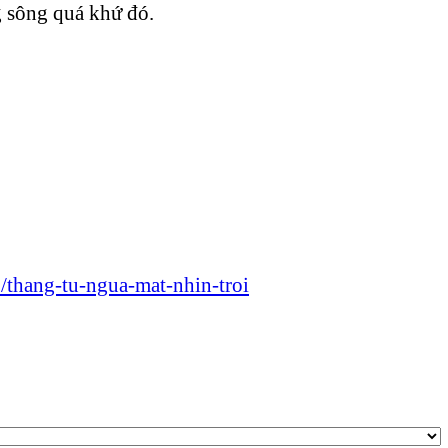
g sông quá khứ đó.
thang-tu-ngua-mat-nhin-troi