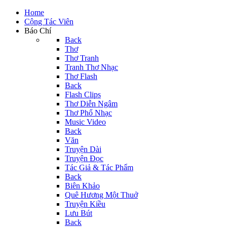
Home
Cộng Tác Viên
Báo Chí
Back
Thơ
Thơ Tranh
Tranh Thơ Nhạc
Thơ Flash
Back
Flash Clips
Thơ Diễn Ngâm
Thơ Phổ Nhạc
Music Video
Back
Văn
Truyện Dài
Truyện Đọc
Tác Giả & Tác Phẩm
Back
Biên Khảo
Quê Hương Một Thuở
Truyện Kiều
Lưu Bút
Back