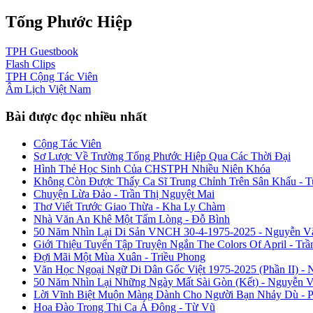
Tống Phước Hiệp
TPH
Guestbook
Flash
Clips
TPH
Cộng Tác Viên
Âm Lịch
Việt Nam
Bài được đọc nhiều nhất
Cộng Tác Viên
Sơ Lược Về Trường Tống Phước Hiệp Qua Các Thời Đại
Hình Thẻ Học Sinh Của CHSTPH Nhiều Niên Khóa
Không Còn Được Thấy Ca Sĩ Trung Chỉnh Trên Sân Khấu - 
Chuyện Lừa Đảo - Trần Thị Nguyệt Mai
Thơ Viết Trước Giao Thừa - Kha Ly Chàm
Nhà Văn An Khê Một Tấm Lòng - Đỗ Bình
50 Năm Nhìn Lại Di Sản VNCH 30-4-1975-2025 - Nguyễn V
Giới Thiệu Tuyển Tập Truyện Ngắn The Colors Of April - Trầ
Đợi Mãi Một Mùa Xuân - Triều Phong
Văn Học Ngoại Ngữ Di Dân Gốc Việt 1975-2025 (Phần II) - 
50 Năm Nhìn Lại Những Ngày Mất Sài Gòn (Kết) - Nguyễn 
Lời Vĩnh Biệt Muộn Màng Dành Cho Người Bạn Nhảy Dù - 
Hoa Đào Trong Thi Ca Á Đông - Từ Vũ