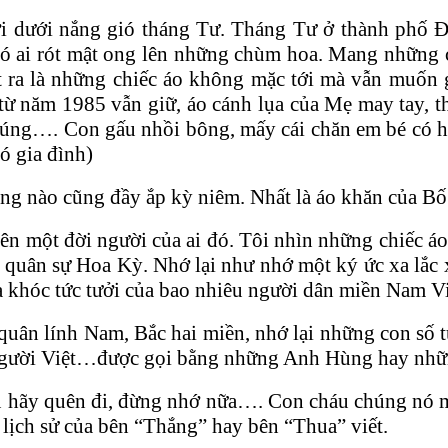
i dưới nắng gió tháng Tư. Tháng Tư ở thành phố Đ
ó ai rót mật ong lên những chùm hoa. Mang những c
ật ra là những chiếc áo không mặc tới mà vẫn muốn g
 từ năm 1985 vẫn giữ, áo cánh lụa của Mẹ may tay, t
húng…. Con gấu nhồi bông, mấy cái chăn em bé có h
ó gia đình)
ng nào cũng đầy ắp kỳ niêm. Nhất là áo khăn của Bố 
yên một đời người của ai đó. Tôi nhìn những chiếc áo
y quân sự Hoa Kỳ. Nhớ lại như nhớ một ký ức xa lắc
a khóc tức tưởi của bao nhiêu người dân miền Nam V
quân lính Nam, Bắc hai miền, nhớ lại những con s
a người Việt…được gọi bằng những Anh Hùng hay nhữ
u hãy quên đi, đừng nhớ nữa…. Con cháu chúng nó m
lịch sử của bên “Thắng” hay bên “Thua” viết.