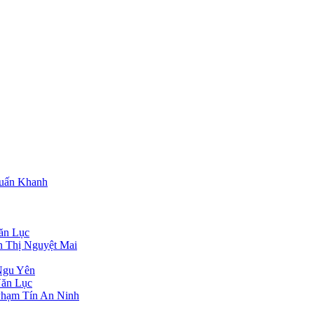
Tuấn Khanh
ăn Lục
n Thị Nguyệt Mai
Ngu Yên
Văn Lục
Phạm Tín An Ninh