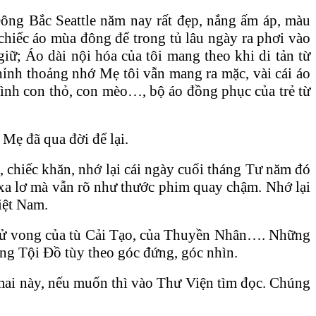
ông Bắc Seattle năm nay rất đẹp, nắng ấm áp, màu
hiếc áo mùa đông để trong tủ lâu ngày ra phơi vào
iữ; Áo dài nội hóa của tôi mang theo khi di tản từ
hỉnh thoảng nhớ Mẹ tôi vẫn mang ra mặc, vài cái áo
ình con thỏ, con mèo…, bộ áo đồng phục của trẻ từ
Mẹ đã qua đời để lại.
, chiếc khăn, nhớ lại cái ngày cuối tháng Tư năm đó
 xa lơ mà vẫn rõ như thước phim quay chậm. Nhớ lại
iệt Nam.
ố tử vong của tù Cải Tạo, của Thuyền Nhân…. Những
ng Tội Đồ tùy theo góc đứng, góc nhìn.
ai này, nếu muốn thì vào Thư Viện tìm đọc. Chúng