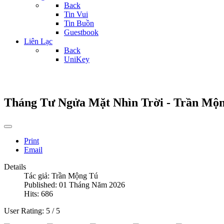
Back
Tin Vui
Tin Buồn
Guestbook
Liên Lạc
Back
UniKey
Tháng Tư Ngửa Mặt Nhìn Trời - Trần Mộ
Print
Email
Details
Tác giả:
Trần Mộng Tú
Published: 01 Tháng Năm 2026
Hits: 686
User Rating:
5
/
5