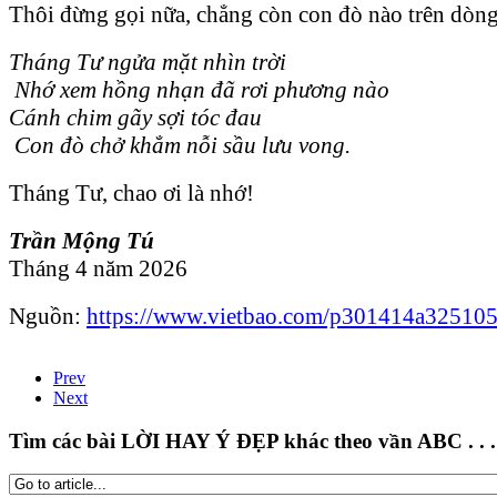
Thôi đừng gọi nữa, chẳng còn con đò nào trên dòn
Tháng Tư ngửa mặt nhìn trời
Nhớ xem hồng nhạn đã rơi phương nào
Cánh chim gãy sợi tóc đau
Con đò chở khẳm nỗi sầu lưu vong.
Tháng Tư, chao ơi là nhớ!
Trần Mộng Tú
Tháng 4 năm 2026
Nguồn:
https://www.vietbao.com/p301414a325105/
Prev
Next
Tìm các bài LỜI HAY Ý ĐẸP khác theo vần ABC . . .