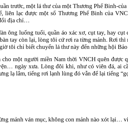
tuần trước, một lá thư của một Thương Phế Binh-c
ế, liên lạc được một số Thương Phế Binh của VNC
đổi địa chỉ…
n ông luống tuổi, quần áo xác xơ, cụt tay, hay cụt 
tay còn lại, lòng tôi cứ rơi ra từng mảnh. Rơi thì
giờ tôi chỉ biết chuyển lá thư này đến những hội 
àm cho một người miền Nam thời VNCH quên được q
ện… ngày xưa. Lòng đôi khi, như có viên đá, ai c
 lạ lắm, tiếng rơi lạnh lùng đó vẫn để lại tiếng “gọ
c từng mảnh ván mục, không con mảnh nào xót lại… vi