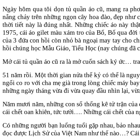
Ngày hôm qua tôi dọn tủ quần áo cũ, mang ra phơ
nắng chảy trên những ngọn cây hoa đào, đẹp như c
thời tiết này là đúng nhất. Những chiếc áo này th
1975, cái áo gilet màu xám tro của Bố, Bố qua đời
của 3 đứa con hồi còn nhỏ bà ngoại may tay cho c
hồi chúng học Mẫu Giáo, Tiểu Học (nay chúng đã c
Mở cái tủ quần áo cũ ra là mở cuốn sách ký ức… tra
51 năm rồi. Một thời gian nửa thế kỷ có thể là ngu
ngổi co ro với cha mẹ già trong lòng chiếc máy ba
những ngày tháng vừa đi vừa quay đầu nhìn lại, vừ
Năm mươi năm, những con số thống kê tử trận của 
cái chết oan khiên, tức tưởi…. Những cái chết củ
Có những người bạn luống tuổi gặp nhau, bảo nha
đọc được Lịch Sử của Việt Nam như thế nào…? Cái 