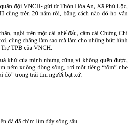
ủa quân đội VNCH- gửi từ Thôn Hòa An, Xã Phú Lộc,
H cũng trên 20 năm rồi, bằng cách nào đó họ vẫn
chân, ngồi trên một cái ghế đẩu, cầm cái Chứng Chỉ
 rơi, cũng chẳng làm sao mà làm cho những bức hình
Bảo Trợ TPB của VNCH.
uá khứ của mình nhưng cũng vì không quên được,
ầm ném xuống dòng sông, rơi một tiếng “tõm” nhẹ
i đò” trong trái tim người bạt xứ.
ên đá đã chìm lỉm đáy sông sâu.