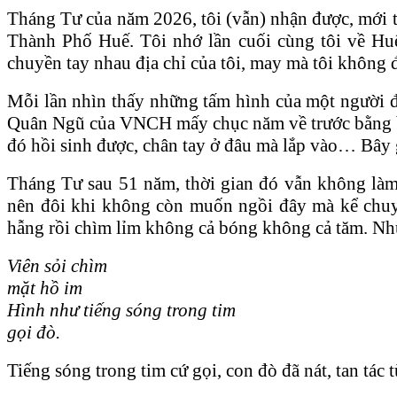
Tháng Tư của năm 2026, tôi (vẫn) nhận được, mới 
Thành Phố Huế. Tôi nhớ lần cuối cùng tôi về Hu
chuyền tay nhau địa chỉ của tôi, may mà tôi không 
Mỗi lần nhìn thấy những tấm hình của một người đà
Quân Ngũ của VNCH mấy chục năm về trước bằng bàn 
đó hồi sinh được, chân tay ở đâu mà lắp vào… Bây 
Tháng Tư sau 51 năm, thời gian đó vẫn không l
nên đôi khi không còn muốn ngồi đây mà kể chuy
hẫng rồi chìm lỉm không cả bóng không cả tăm. Nhưng
Viên sỏi chìm
mặt hồ im
Hình như tiếng sóng trong tim
gọi đò.
Tiếng sóng trong tim cứ gọi, con đò đã nát, tan tá