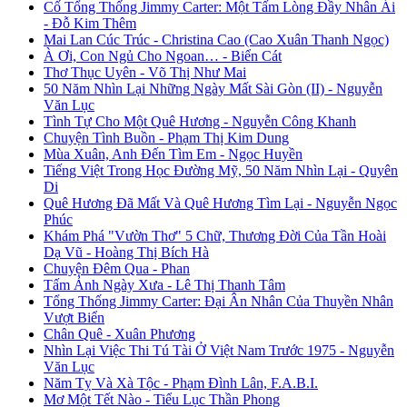
Cố Tổng Thống Jimmy Carter: Một Tấm Lòng Đầy Nhân Ái
- Đỗ Kim Thêm
Mai Lan Cúc Trúc - Christina Cao (Cao Xuân Thanh Ngọc)
À Ơi, Con Ngủ Cho Ngoan… - Biển Cát
Thơ Thục Uyên - Võ Thị Như Mai
50 Năm Nhìn Lại Những Ngày Mất Sài Gòn (II) - Nguyễn
Văn Lục
Tình Tự Cho Một Quê Hương - Nguyễn Công Khanh
Chuyện Tình Buồn - Phạm Thị Kim Dung
Mùa Xuân, Anh Đến Tìm Em - Ngọc Huyền
Tiếng Việt Trong Học Đường Mỹ, 50 Năm Nhìn Lại - Quyên
Di
Quê Hương Đã Mất Và Quê Hương Tìm Lại - Nguyễn Ngọc
Phúc
Khám Phá "Vườn Thơ" 5 Chữ, Thương Đời Của Tần Hoài
Dạ Vũ - Hoàng Thị Bích Hà
Chuyện Đêm Qua - Phan
Tấm Ảnh Ngày Xưa - Lê Thị Thanh Tâm
Tổng Thống Jimmy Carter: Đại Ân Nhân Của Thuyền Nhân
Vượt Biển
Chân Quê - Xuân Phương
Nhìn Lại Việc Thi Tú Tài Ở Việt Nam Trước 1975 - Nguyễn
Văn Lục
Năm Tỵ Và Xà Tộc - Phạm Đình Lân, F.A.B.I.
Mơ Một Tết Nào - Tiểu Lục Thần Phong