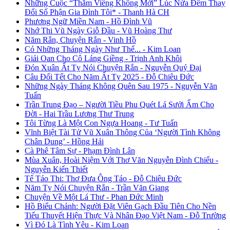
Những Cuộc “Thăm Viếng Không Mời” Lúc Nửa Đêm Thay
Đổi Số Phận Gia Đình Tôi* - Thanh Hà CH
Phương Ngữ Miền Nam - Hồ Đình Vũ
Nhớ Thi Vũ Ngày Giỗ Đầu - Vũ Hoàng Thư
Năm Rắn, Chuyện Rắn - Vinh Hồ
Có Những Tháng Ngày Như Thế... - Kim Loan
Giải Oan Cho Cô Láng Giềng - Trịnh Anh Khôi
Đón Xuân Ất Tỵ Nói Chuyện Rắn - Nguyễn Quý Đại
Câu Đối Tết Cho Năm Ất Tỵ 2025 - Đỗ Chiêu Đức
Những Ngày Tháng Không Quên Sau 1975 - Nguyễn Văn
Tuấn
Trần Trung Đạo – Người Tiều Phu Quét Lá Sưởi Ấm Cho
Đời - Hai Trầu Lương Thư Trung
Tôi Từng Là Một Con Ngựa Hoang - Tư Tuấn
Vĩnh Biệt Tài Tử Vũ Xuân Thông Của ‘Người Tình Không
Chân Dung’ - Hồng Hải
Cà Phê Tâm Sự - Phạm Đình Lân
Mùa Xuân, Hoài Niệm Với Thơ Văn Nguyễn Đình Chiểu -
Nguyễn Kiến Thiết
Tế Táo Thi: Thơ Đưa Ông Táo - Đỗ Chiêu Đức
Năm Tỵ Nói Chuyện Rắn - Trần Văn Giang
Chuyện Về Một Lá Thư - Phan Đức Minh
Hồ Biểu Chánh: Người Đặt Viên Gạch Đầu Tiên Cho Nền
Tiểu Thuyết Hiện Thực Và Nhân Đạo Việt Nam - Đỗ Trường
Vì Đó Là Tình Yêu - Kim Loan