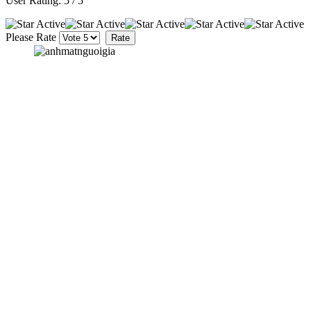
User Rating:
5
/
5
Please Rate