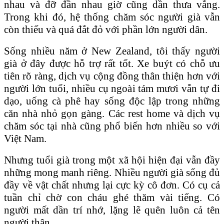
nhau và đỡ đần nhau giờ cũng dần thưa vắng.
Trong khi đó, hệ thống chăm sóc người già vẫn
còn thiếu và quá đắt đỏ với phần lớn người dân.
Sống nhiều năm ở New Zealand, tôi thấy người
già ở đây được hỗ trợ rất tốt. Xe buýt có chỗ ưu
tiên rõ ràng, dịch vụ cộng đồng thân thiện hơn với
người lớn tuổi, nhiều cụ ngoài tám mươi vẫn tự đi
dạo, uống cà phê hay sống độc lập trong những
căn nhà nhỏ gọn gàng. Các rest home và dịch vụ
chăm sóc tại nhà cũng phổ biến hơn nhiều so với
Việt Nam.
Nhưng tuổi già trong một xã hội hiện đại vẫn đầy
những mong manh riêng. Nhiều người già sống đủ
đầy về vật chất nhưng lại cực kỳ cô đơn. Có cụ cả
tuần chỉ chờ con cháu ghé thăm vài tiếng. Có
người mất dần trí nhớ, lặng lẽ quên luôn cả tên
người thân.