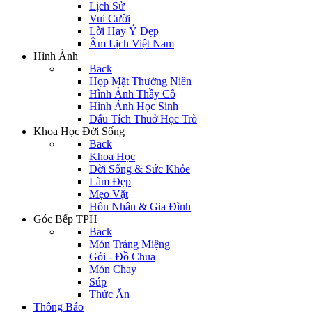
Lịch Sử
Vui Cười
Lời Hay Ý Đẹp
Âm Lịch Việt Nam
Hình Ảnh
Back
Họp Mặt Thường Niên
Hình Ảnh Thầy Cô
Hình Ảnh Học Sinh
Dấu Tích Thuở Học Trò
Khoa Học Đời Sống
Back
Khoa Học
Đời Sống & Sức Khỏe
Làm Đẹp
Mẹo Vặt
Hôn Nhân & Gia Đình
Góc Bếp TPH
Back
Món Tráng Miệng
Gỏi - Đồ Chua
Món Chay
Súp
Thức Ăn
Thông Báo