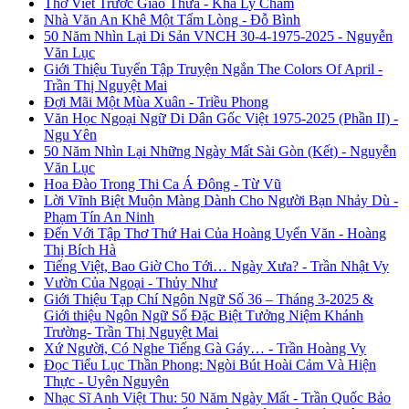
Thơ Viết Trước Giao Thừa - Kha Ly Chàm
Nhà Văn An Khê Một Tấm Lòng - Đỗ Bình
50 Năm Nhìn Lại Di Sản VNCH 30-4-1975-2025 - Nguyễn
Văn Lục
Giới Thiệu Tuyển Tập Truyện Ngắn The Colors Of April -
Trần Thị Nguyệt Mai
Đợi Mãi Một Mùa Xuân - Triều Phong
Văn Học Ngoại Ngữ Di Dân Gốc Việt 1975-2025 (Phần II) -
Ngu Yên
50 Năm Nhìn Lại Những Ngày Mất Sài Gòn (Kết) - Nguyễn
Văn Lục
Hoa Đào Trong Thi Ca Á Đông - Từ Vũ
Lời Vĩnh Biệt Muộn Màng Dành Cho Người Bạn Nhảy Dù -
Phạm Tín An Ninh
Đến Với Tập Thơ Thứ Hai Của Hoàng Uyển Văn - Hoàng
Thị Bích Hà
Tiếng Việt, Bao Giờ Cho Tới… Ngày Xưa? - Trần Nhật Vy
Vườn Của Ngoại - Thủy Như
Giới Thiệu Tạp Chí Ngôn Ngữ Số 36 – Tháng 3-2025 &
Giới thiệu Ngôn Ngữ Số Đặc Biệt Tưởng Niệm Khánh
Trường- Trần Thị Nguyệt Mai
Xứ Người, Có Nghe Tiếng Gà Gáy… - Trần Hoàng Vy
Đọc Tiểu Lục Thần Phong: Ngòi Bút Hoài Cảm Và Hiện
Thực - Uyên Nguyên
Nhạc Sĩ Anh Việt Thu: 50 Năm Ngày Mất - Trần Quốc Bảo