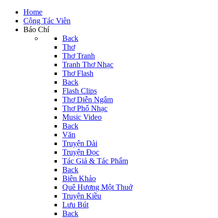
Home
Cộng Tác Viên
Báo Chí
Back
Thơ
Thơ Tranh
Tranh Thơ Nhạc
Thơ Flash
Back
Flash Clips
Thơ Diễn Ngâm
Thơ Phổ Nhạc
Music Video
Back
Văn
Truyện Dài
Truyện Đọc
Tác Giả & Tác Phẩm
Back
Biên Khảo
Quê Hương Một Thuở
Truyện Kiều
Lưu Bút
Back