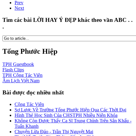
Prev
Next
Tìm các bài LỜI HAY Ý ĐẸP khác theo vần ABC . .
.
Tống Phước Hiệp
TPH
Guestbook
Flash
Clips
TPH
Cộng Tác Viên
Âm Lịch
Việt Nam
Bài được đọc nhiều nhất
Cộng Tác Viên
Sơ Lược Về Trường Tống Phước Hiệp Qua Các Thời Đại
Hình Thẻ Học Sinh Của CHSTPH Nhiều Niên Khóa
Không Còn Được Thấy Ca Sĩ Trung Chỉnh Trên Sân Khấu -
Tuấn Khanh
Chuyện Lừa Đảo - Trần Thị Nguyệt Mai