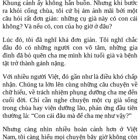
Khung cảnh ấy không hẳn buồn. Nhưng khi bước
ra khỏi cổng chùa, tôi cứ bị ám ảnh mãi bởi một
câu hỏi rất đơn giản: những cụ già này có con cái
không? Và nếu có, con của họ giờ ở đâu?
Lúc đó, tôi đã nghĩ khá đơn giản. Tôi nghĩ chắc
đâu đó có những người con vô tâm, những gia
đình đã bỏ quên cha mẹ mình khi tuổi già và bệnh
tật trở thành gánh nặng.
Với nhiều người Việt, đó gần như là điều khó chấp
nhận. Chúng ta lớn lên cùng những câu chuyện về
chữ hiếu, về trách nhiệm phụng dưỡng cha mẹ đến
cuối đời. Chỉ cần nghe chuyện một cụ già sống
trong chùa hay viện dưỡng lão, phản ứng đầu tiên
thường là: “Con cái đâu mà để cha mẹ như vậy?”
Nhưng càng nhìn nhiều hoàn cảnh hơn ở Việt
Nam, tôi càng hiểu mọi chuyện bây giờ không còn