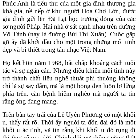
Phúc Anh là tiểu thư của một gia đình thương gia
khá giả, nề nếp ở khu người Hoa Chợ Lớn, được
gia đình gửi lên Đà Lạt học trường dòng của các
sơ người Pháp. Hai nhà ở sát cạnh nhau trên đường
Võ Tánh (nay là đường Bùi Thị Xuân). Cuộc gặp
gỡ ấy đã khởi đầu cho một trong những mối tình
đẹp và bi thiết trong tân nhạc Việt Nam.
Họ kết hôn năm 1968, bất chấp khoảng cách tuổi
tác và sự ngăn cản. Nhưng điều khiến mối tình này
trở thành chất liệu nghệ thuật phi thường không
chỉ là sự say đắm, mà là một bóng đen luôn lơ lửng
phía trên: căn bệnh hiểm nghèo mà người ta tin
rằng ông đang mang.
Trên bàn tay trái của Lê Uyên Phương có một khối
u, thấy rất rõ. Thời ấy người ta đồn đại đó là một
khối u ác tính, và tin rằng khi khối u đó rụng đi
thì ông sẽ qua đời. Chính đôi vợ chồng cũng thật