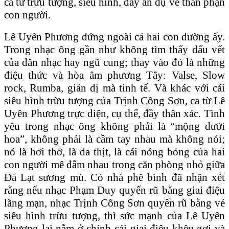
ca từ trừu tượng, siêu hình, đầy ẩn dụ về thân phận
con người.
Lê Uyên Phương đứng ngoài cả hai con đường ấy.
Trong nhạc ông gần như không tìm thấy dấu vết
của dân nhạc hay ngũ cung; thay vào đó là những
điệu thức và hòa âm phương Tây: Valse, Slow
rock, Rumba, giản dị mà tinh tế. Và khác với cái
siêu hình trừu tượng của Trịnh Công Sơn, ca từ Lê
Uyên Phương trực diện, cụ thể, đầy thân xác. Tình
yêu trong nhạc ông không phải là “mộng dưới
hoa”, không phải là cầm tay nhau mà không nói;
nó là hơi thở, là da thịt, là cái nóng bỏng của hai
con người mê đắm nhau trong căn phòng nhỏ giữa
Đà Lạt sương mù. Có nhà phê bình đã nhận xét
rằng nếu nhạc Phạm Duy quyến rũ bằng giai điệu
lãng mạn, nhạc Trịnh Công Sơn quyến rũ bằng vẻ
siêu hình trừu tượng, thì sức mạnh của Lê Uyên
Phương lại nằm ở chính cái giai điệu khêu gợi và