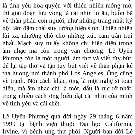
là tình yêu hòa quyện với thiên nhiên mộng mơ,
thì giai đoạn lưu vong là cái nhìn lo âu, buồn bã
về thân phận con người, như những trang nhật ký
nội tâm đậm chất suy tưởng hiện sinh. Thiên nhiên
lùi xa, nhường chỗ cho những xúc cảm trần trụi
nhất. Mạch suy tư ấy không chỉ hiện diện trong
âm nhạc mà còn trong văn chương: Lê Uyên
Phương còn là một người làm thơ và viết tùy bút,
để lại tập thơ và tập tùy bút viết về thân phận kẻ
tha hương nơi thành phố Los Angeles. Ông cũng
vẽ tranh. Nói cách khác, ông là một nghệ sĩ toàn
diện, mà âm nhạc chỉ là một, dẫu là rực rỡ nhất,
trong nhiều cách ông biểu đạt cái nhìn của mình
về tình yêu và cái chết.
Lê Uyên Phương qua đời ngày 29 tháng 6 năm
1999 tại bệnh viện thuộc Đại học California,
Irvine, vì bệnh ung thư phổi. Người bạn đời Lê