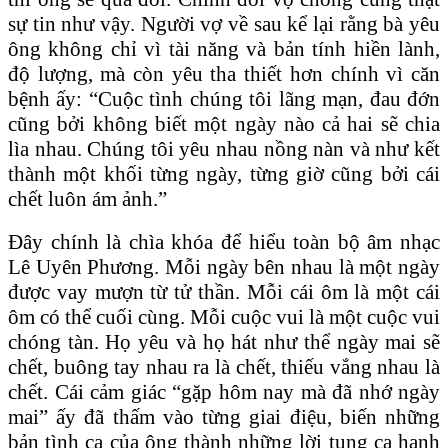
sự tin như vậy. Người vợ về sau kể lại rằng bà yêu
ông không chỉ vì tài năng và bản tính hiền lành,
độ lượng, mà còn yêu tha thiết hơn chính vì căn
bệnh ấy: “Cuộc tình chúng tôi lãng mạn, đau đớn
cũng bởi không biết một ngày nào cả hai sẽ chia
lìa nhau. Chúng tôi yêu nhau nồng nàn và như kết
thành một khối từng ngày, từng giờ cũng bởi cái
chết luôn ám ảnh.”
Đây chính là chìa khóa để hiểu toàn bộ âm nhạc
Lê Uyên Phương. Mỗi ngày bên nhau là một ngày
được vay mượn từ tử thần. Mỗi cái ôm là một cái
ôm có thể cuối cùng. Mỗi cuộc vui là một cuộc vui
chóng tàn. Họ yêu và họ hát như thể ngày mai sẽ
chết, buông tay nhau ra là chết, thiếu vắng nhau là
chết. Cái cảm giác “gặp hôm nay mà đã nhớ ngày
mai” ấy đã thấm vào từng giai điệu, biến những
bản tình ca của ông thành những lời tụng ca hạnh