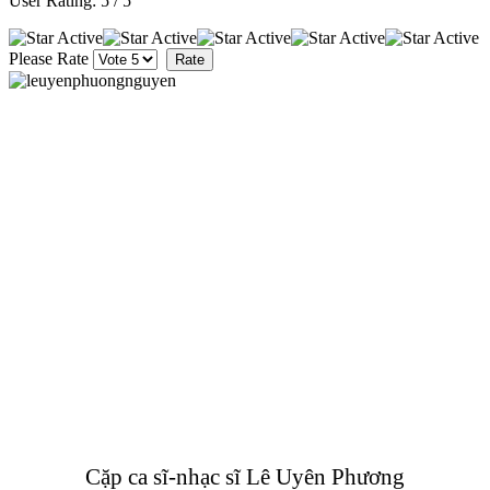
User Rating:
5
/
5
Please Rate
Cặp ca sĩ-nhạc sĩ Lê Uyên Phương