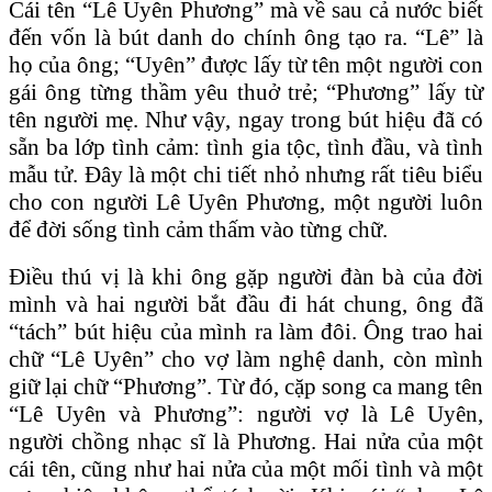
Cái tên “Lê Uyên Phương” mà về sau cả nước biết
đến vốn là bút danh do chính ông tạo ra. “Lê” là
họ của ông; “Uyên” được lấy từ tên một người con
gái ông từng thầm yêu thuở trẻ; “Phương” lấy từ
tên người mẹ. Như vậy, ngay trong bút hiệu đã có
sẵn ba lớp tình cảm: tình gia tộc, tình đầu, và tình
mẫu tử. Đây là một chi tiết nhỏ nhưng rất tiêu biểu
cho con người Lê Uyên Phương, một người luôn
để đời sống tình cảm thấm vào từng chữ.
Điều thú vị là khi ông gặp người đàn bà của đời
mình và hai người bắt đầu đi hát chung, ông đã
“tách” bút hiệu của mình ra làm đôi. Ông trao hai
chữ “Lê Uyên” cho vợ làm nghệ danh, còn mình
giữ lại chữ “Phương”. Từ đó, cặp song ca mang tên
“Lê Uyên và Phương”: người vợ là Lê Uyên,
người chồng nhạc sĩ là Phương. Hai nửa của một
cái tên, cũng như hai nửa của một mối tình và một