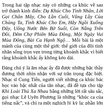
Trong hai tập nhạc này có những ca khúc về sau
trở thành kinh điển:
Dạ Khúc Cho Tình Nhân
,
Lời
Gọi Chân Mây
,
Cho Lần Cuối
,
Vũng Lầy Của
Chúng Ta
,
Tình Khúc Cho Em
,
Hãy Ngồi Xuống
Đây
,
Uống Nước Bên Bờ Suối
,
Còn Nắng Trên
Đồi
,
Đêm Chợ Phiên Mùa Đông
,
Một Ngày Vui
Mùa Đông
,
Bài Ca Hạnh Ngộ
… Mỗi bài là một
mảnh của cùng một thế giới: thế giới của đôi tình
nhân sống trọn vẹn trong từng khoảnh khắc vì biết
rằng khoảnh khắc ấy không kéo dài.
Đáng chú ý là âm nhạc ấy đã được những bậc thầy
đương thời nhìn nhận với sự trân trọng đặc biệt.
Nhạc sĩ Cung Tiến, người viết những ca khúc bác
học vào bậc nhất của tân nhạc, đã đề tựa cho tập
Khi Loài Thú Xa Nhau
bằng những lời rất sâu sắc,
gọi nhạc Lê Uyên Phương là những “khúc ca của
tiếng nấc”, và chỉ ra một nghịch lý kỳ lạ: phần lớn