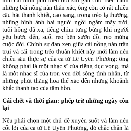
như cái nhìn phổ biến đôi khi gán cho. Bên cạnh
những bài nồng nàn thân xác, ông còn có rất nhiều
câu hát thanh khiết, cao sang, trong trẻo lạ thường,
những hình ảnh hai người ngồi ngắm mây trời,
tuổi hồng đã xa, tiếng chim tưng bừng khi người
yêu bước đến, suối reo bên sườn đồi reo mừng
cuộc đời. Chính sự đan xen giữa cái nồng nàn trần
trụi và cái trong trẻo thuần khiết này mới làm nên
chiều sâu thực sự của ca từ Lê Uyên Phương: ông
không phải là một nhạc sĩ của riêng dục vọng, mà
là một nhạc sĩ của trọn vẹn đời sống tình nhân, từ
những phút thăng hoa thể xác đến những khoảnh
khắc thanh tao của tâm hồn.
Cái chết và thời gian: phép trừ những ngày còn
lại
Nếu phải chọn một chủ đề xuyên suốt và làm nên
cốt lõi của ca từ Lê Uyên Phương, đó chắc chắn là