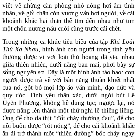
viết về những căn phòng nhỏ nồng hơi ấm tình
nhân, về gối chăn còn vương vấn hơi người, về cái
khoảnh khắc hai thân thể tìm đến nhau như tìm
một chốn nương náu cuối cùng trước cái chết.
Trong những ca khúc tiêu biểu của tập
Khi Loài
Thú Xa Nhau
, hình ảnh con người trong tình yêu
thường được ví với loài thú hoang dã yêu nhau
giữa thiên nhiên, dưới nắng ban mai, phơi bày sự
sống nguyên sơ. Đây là một hình ảnh táo bạo: con
người được trả về với bản năng thuần khiết nhất
của nó, gột bỏ mọi lớp áo văn minh, đạo đức và
quy ước. Tình yêu thân xác, dưới ngòi bút Lê
Uyên Phương, không hề dung tục; ngược lại, nó
được nâng lên thành một thứ nghi lễ thiêng liêng.
Ông để cho da thịt “đốt cháy thương đau”, để cho
nỗi buồn được “rót nóng”, để cho cái khoảnh khắc
ân ái trở thành một “thiên đường” bốc cháy ngay