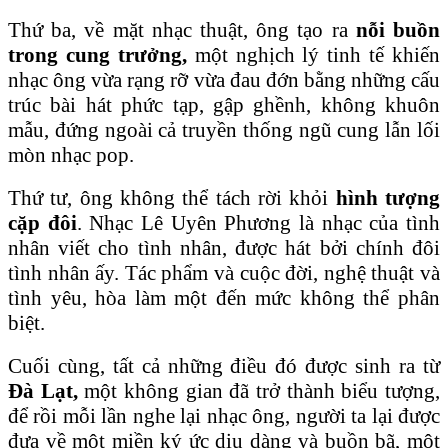
Thứ ba, về mặt nhạc thuật, ông tạo ra
nỗi buồn
trong cung trưởng,
một nghịch lý tinh tế khiến
nhạc ông vừa rạng rỡ vừa đau đớn bằng những cấu
trúc bài hát phức tạp, gập ghềnh, không khuôn
mẫu, đứng ngoài cả truyền thống ngũ cung lẫn lối
mòn nhạc pop.
Thứ tư, ông không thể tách rời khỏi
hình tượng
cặp đôi
. Nhạc Lê Uyên Phương là nhạc của tình
nhân viết cho tình nhân, được hát bởi chính đôi
tình nhân ấy. Tác phẩm và cuộc đời, nghệ thuật và
tình yêu, hòa làm một đến mức không thể phân
biệt.
Cuối cùng, tất cả những điều đó được sinh ra từ
Đà Lạt,
một không gian đã trở thành biểu tượng,
để rồi mỗi lần nghe lại nhạc ông, người ta lại được
đưa về một miền ký ức dịu dàng và buồn bã, một