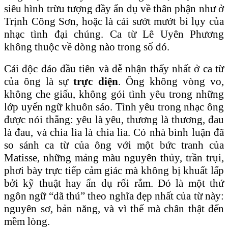
siêu hình trừu tượng đầy ẩn dụ về thân phận như ở
Trịnh Công Sơn, hoặc là cái sướt mướt bi lụy của
nhạc tình đại chúng. Ca từ Lê Uyên Phương
không thuộc về dòng nào trong số đó.
Cái độc đáo đầu tiên và dễ nhận thấy nhất ở ca từ
của ông là sự
trực diện
. Ông không vòng vo,
không che giấu, không gói tình yêu trong những
lớp uyển ngữ khuôn sáo. Tình yêu trong nhạc ông
được nói thẳng: yêu là yêu, thương là thương, đau
là đau, và chia lìa là chia lìa. Có nhà bình luận đã
so sánh ca từ của ông với một bức tranh của
Matisse, những mảng màu nguyên thủy, trần trụi,
phơi bày trực tiếp cảm giác mà không bị khuất lấp
bởi kỹ thuật hay ẩn dụ rối rắm. Đó là một thứ
ngôn ngữ “dã thú” theo nghĩa đẹp nhất của từ này:
nguyên sơ, bản năng, và vì thế mà chân thật đến
mềm lòng.