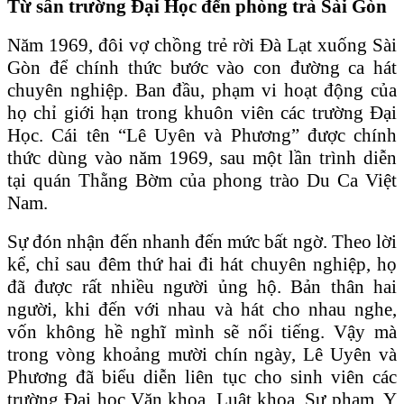
Từ sân trường Đại Học đến phòng trà Sài Gòn
Năm 1969, đôi vợ chồng trẻ rời Đà Lạt xuống Sài
Gòn để chính thức bước vào con đường ca hát
chuyên nghiệp. Ban đầu, phạm vi hoạt động của
họ chỉ giới hạn trong khuôn viên các trường Đại
Học. Cái tên “Lê Uyên và Phương” được chính
thức dùng vào năm 1969, sau một lần trình diễn
tại quán Thằng Bờm của phong trào Du Ca Việt
Nam.
Sự đón nhận đến nhanh đến mức bất ngờ. Theo lời
kể, chỉ sau đêm thứ hai đi hát chuyên nghiệp, họ
đã được rất nhiều người ủng hộ. Bản thân hai
người, khi đến với nhau và hát cho nhau nghe,
vốn không hề nghĩ mình sẽ nổi tiếng. Vậy mà
trong vòng khoảng mười chín ngày, Lê Uyên và
Phương đã biểu diễn liên tục cho sinh viên các
trường Đại học Văn khoa, Luật khoa, Sư phạm, Y