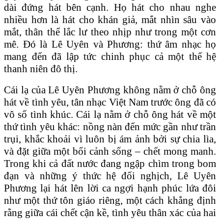
dài đứng hát bên cạnh. Họ hát cho nhau nghe
nhiều hơn là hát cho khán giả, mắt nhìn sâu vào
mắt, thân thể lắc lư theo nhịp như trong một cơn
mê. Đó là Lê Uyên và Phương: thứ âm nhạc họ
mang đến đã lập tức chinh phục cả một thế hệ
thanh niên đô thị.
Cái lạ của Lê Uyên Phương không nằm ở chỗ ông
hát về tình yêu, tân nhạc Việt Nam trước ông đã có
vô số tình khúc. Cái lạ nằm ở chỗ ông hát về một
thứ tình yêu khác: nồng nàn đến mức gần như trần
trụi, khắc khoải vì luôn bị ám ảnh bởi sự chia lìa,
và đặt giữa một bối cảnh sống – chết mong manh.
Trong khi cả đất nước đang ngập chìm trong bom
đạn và những ý thức hệ đối nghịch, Lê Uyên
Phương lại hát lên lời ca ngợi hạnh phúc lứa đôi
như một thứ tôn giáo riêng, một cách khẳng định
rằng giữa cái chết cận kề, tình yêu thân xác của hai