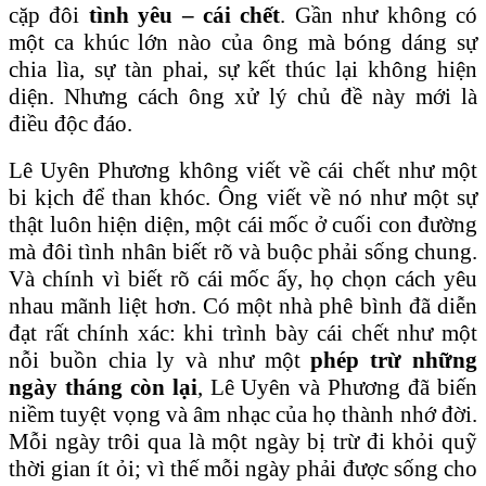
cặp đôi
tình yêu – cái chết
. Gần như không có
một ca khúc lớn nào của ông mà bóng dáng sự
chia lìa, sự tàn phai, sự kết thúc lại không hiện
diện. Nhưng cách ông xử lý chủ đề này mới là
điều độc đáo.
Lê Uyên Phương không viết về cái chết như một
bi kịch để than khóc. Ông viết về nó như một sự
thật luôn hiện diện, một cái mốc ở cuối con đường
mà đôi tình nhân biết rõ và buộc phải sống chung.
Và chính vì biết rõ cái mốc ấy, họ chọn cách yêu
nhau mãnh liệt hơn. Có một nhà phê bình đã diễn
đạt rất chính xác: khi trình bày cái chết như một
nỗi buồn chia ly và như một
phép trừ những
ngày tháng còn lại
, Lê Uyên và Phương đã biến
niềm tuyệt vọng và âm nhạc của họ thành nhớ đời.
Mỗi ngày trôi qua là một ngày bị trừ đi khỏi quỹ
thời gian ít ỏi; vì thế mỗi ngày phải được sống cho