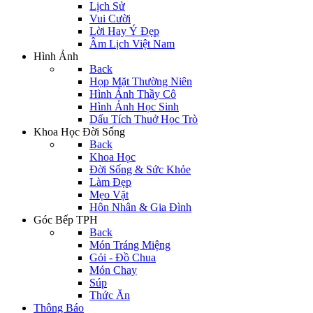
Lịch Sử
Vui Cười
Lời Hay Ý Đẹp
Âm Lịch Việt Nam
Hình Ảnh
Back
Họp Mặt Thường Niên
Hình Ảnh Thầy Cô
Hình Ảnh Học Sinh
Dấu Tích Thuở Học Trò
Khoa Học Đời Sống
Back
Khoa Học
Đời Sống & Sức Khỏe
Làm Đẹp
Mẹo Vặt
Hôn Nhân & Gia Đình
Góc Bếp TPH
Back
Món Tráng Miệng
Gỏi - Đồ Chua
Món Chay
Súp
Thức Ăn
Thông Báo