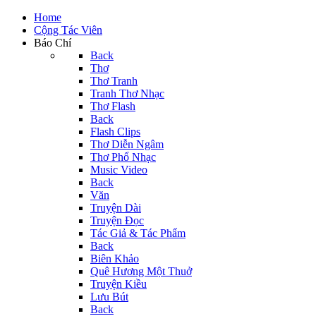
Home
Cộng Tác Viên
Báo Chí
Back
Thơ
Thơ Tranh
Tranh Thơ Nhạc
Thơ Flash
Back
Flash Clips
Thơ Diễn Ngâm
Thơ Phổ Nhạc
Music Video
Back
Văn
Truyện Dài
Truyện Đọc
Tác Giả & Tác Phẩm
Back
Biên Khảo
Quê Hương Một Thuở
Truyện Kiều
Lưu Bút
Back