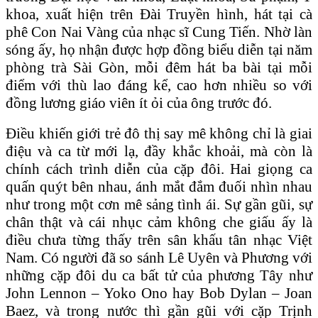
khoa, xuất hiện trên Đài Truyền hình, hát tại cà
phê Con Nai Vàng của nhạc sĩ Cung Tiến. Nhờ làn
sóng ấy, họ nhận được hợp đồng biểu diễn tại năm
phòng trà Sài Gòn, mỗi đêm hát ba bài tại mỗi
điểm với thù lao đáng kể, cao hơn nhiều so với
đồng lương giáo viên ít ỏi của ông trước đó.
Điều khiến giới trẻ đô thị say mê không chỉ là giai
điệu và ca từ mới lạ, đầy khắc khoải, mà còn là
chính cách trình diễn của cặp đôi. Hai giọng ca
quấn quýt bên nhau, ánh mắt đắm đuối nhìn nhau
như trong một cơn mê sảng tình ái. Sự gần gũi, sự
chân thật và cái nhục cảm không che giấu ấy là
điều chưa từng thấy trên sân khấu tân nhạc Việt
Nam. Có người đã so sánh Lê Uyên và Phương với
những cặp đôi du ca bất tử của phương Tây như
John Lennon – Yoko Ono hay Bob Dylan – Joan
Baez, và trong nước thì gần gũi với cặp Trịnh