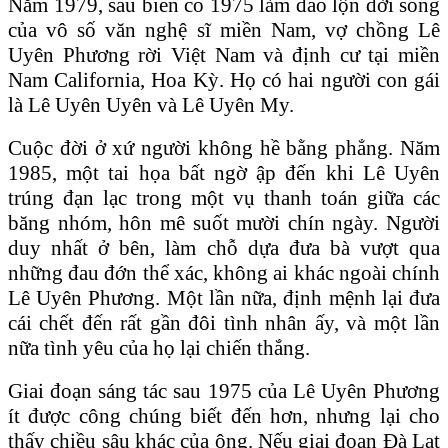
Năm 1979, sau biến cố 1975 làm đảo lộn đời sống
của vô số văn nghệ sĩ miền Nam, vợ chồng Lê
Uyên Phương rời Việt Nam và định cư tại miền
Nam California, Hoa Kỳ. Họ có hai người con gái
là Lê Uyên Uyên và Lê Uyên My.
Cuộc đời ở xứ người không hề bằng phẳng. Năm
1985, một tai họa bất ngờ ập đến khi Lê Uyên
trúng đạn lạc trong một vụ thanh toán giữa các
băng nhóm, hôn mê suốt mười chín ngày. Người
duy nhất ở bên, làm chỗ dựa đưa bà vượt qua
những đau đớn thể xác, không ai khác ngoài chính
Lê Uyên Phương. Một lần nữa, định mệnh lại đưa
cái chết đến rất gần đôi tình nhân ấy, và một lần
nữa tình yêu của họ lại chiến thắng.
Giai đoạn sáng tác sau 1975 của Lê Uyên Phương
ít được công chúng biết đến hơn, nhưng lại cho
thấy chiều sâu khác của ông. Nếu giai đoạn Đà Lạt