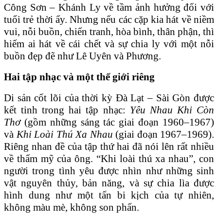
Công Sơn – Khánh Ly về tầm ảnh hưởng đối với
tuổi trẻ thời ấy. Nhưng nếu các cặp kia hát về niềm
vui, nỗi buồn, chiến tranh, hòa bình, thân phận, thì
hiếm ai hát về cái chết và sự chia ly với một nỗi
buồn đẹp đẽ như Lê Uyên và Phương.
Hai tập nhạc và một thế giới riêng
Di sản cốt lõi của thời kỳ Đà Lạt – Sài Gòn được
kết tinh trong hai tập nhạc:
Yêu Nhau Khi Còn
Thơ
(gồm những sáng tác giai đoạn 1960–1967)
và
Khi Loài Thú Xa Nhau
(giai đoạn 1967–1969).
Riêng nhan đề của tập thứ hai đã nói lên rất nhiều
về thẩm mỹ của ông. “Khi loài thú xa nhau”, con
người trong tình yêu được nhìn như những sinh
vật nguyên thủy, bản năng, và sự chia lìa được
hình dung như một tấn bi kịch của tự nhiên,
không màu mè, không son phấn.