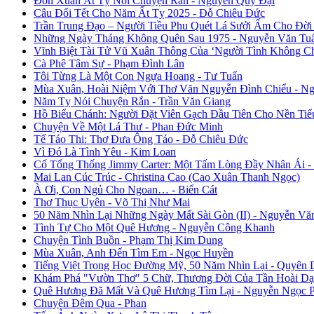
Đón Xuân Ất Tỵ Nói Chuyện Rắn - Nguyễn Quý Đại
Câu Đối Tết Cho Năm Ất Tỵ 2025 - Đỗ Chiêu Đức
Trần Trung Đạo – Người Tiều Phu Quét Lá Sưởi Ấm Cho Đời
Những Ngày Tháng Không Quên Sau 1975 - Nguyễn Văn Tu
Vĩnh Biệt Tài Tử Vũ Xuân Thông Của ‘Người Tình Không C
Cà Phê Tâm Sự - Phạm Đình Lân
Tôi Từng Là Một Con Ngựa Hoang - Tư Tuấn
Mùa Xuân, Hoài Niệm Với Thơ Văn Nguyễn Đình Chiểu - Ng
Năm Tỵ Nói Chuyện Rắn - Trần Văn Giang
Hồ Biểu Chánh: Người Đặt Viên Gạch Đầu Tiên Cho Nền Tiể
Chuyện Về Một Lá Thư - Phan Đức Minh
Tế Táo Thi: Thơ Đưa Ông Táo - Đỗ Chiêu Đức
Vì Đó Là Tình Yêu - Kim Loan
Cố Tổng Thống Jimmy Carter: Một Tấm Lòng Đầy Nhân Ái 
Mai Lan Cúc Trúc - Christina Cao (Cao Xuân Thanh Ngọc)
À Ơi, Con Ngủ Cho Ngoan… - Biển Cát
Thơ Thục Uyên - Võ Thị Như Mai
50 Năm Nhìn Lại Những Ngày Mất Sài Gòn (II) - Nguyễn Vă
Tình Tự Cho Một Quê Hương - Nguyễn Công Khanh
Chuyện Tình Buồn - Phạm Thị Kim Dung
Mùa Xuân, Anh Đến Tìm Em - Ngọc Huyền
Tiếng Việt Trong Học Đường Mỹ, 50 Năm Nhìn Lại - Quyên 
Khám Phá "Vườn Thơ" 5 Chữ, Thương Đời Của Tần Hoài Dạ
Quê Hương Đã Mất Và Quê Hương Tìm Lại - Nguyễn Ngọc 
Chuyện Đêm Qua - Phan