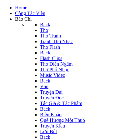
Home
Cộng Tác Viên
Báo Chí
Back
Thơ
Thơ Tranh
Tranh Thơ Nhạc
Thơ Flash
Back
Flash Clips
Thơ Diễn Ngâm
Thơ Phổ Nhạc
Music Video
Back
Văn
Truyện Dài
Truyện Đọc
Tác Giả & Tác Phẩm
Back
Biên Khảo
Quê Hương Một Thuở
Truyện Kiều
Lưu Bút
Back