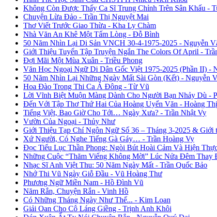
Không Còn Được Thấy Ca Sĩ Trung Chỉnh Trên Sân Khấu - 
Chuyện Lừa Đảo - Trần Thị Nguyệt Mai
Thơ Viết Trước Giao Thừa - Kha Ly Chàm
Nhà Văn An Khê Một Tấm Lòng - Đỗ Bình
50 Năm Nhìn Lại Di Sản VNCH 30-4-1975-2025 - Nguyễn V
Giới Thiệu Tuyển Tập Truyện Ngắn The Colors Of April - Trầ
Đợi Mãi Một Mùa Xuân - Triều Phong
Văn Học Ngoại Ngữ Di Dân Gốc Việt 1975-2025 (Phần II) - 
50 Năm Nhìn Lại Những Ngày Mất Sài Gòn (Kết) - Nguyễn 
Hoa Đào Trong Thi Ca Á Đông - Từ Vũ
Lời Vĩnh Biệt Muộn Màng Dành Cho Người Bạn Nhảy Dù - 
Đến Với Tập Thơ Thứ Hai Của Hoàng Uyển Văn - Hoàng Thị
Tiếng Việt, Bao Giờ Cho Tới… Ngày Xưa? - Trần Nhật Vy
Vườn Của Ngoại - Thủy Như
Giới Thiệu Tạp Chí Ngôn Ngữ Số 36 – Tháng 3-2025 & Giới
Xứ Người, Có Nghe Tiếng Gà Gáy… - Trần Hoàng Vy
Đọc Tiểu Lục Thần Phong: Ngòi Bút Hoài Cảm Và Hiện Thự
Những Cuộc “Thăm Viếng Không Mời” Lúc Nửa Đêm Thay Đổ
Nhạc Sĩ Anh Việt Thu: 50 Năm Ngày Mất - Trần Quốc Bảo
Nhớ Thi Vũ Ngày Giỗ Đầu - Vũ Hoàng Thư
Phương Ngữ Miền Nam - Hồ Đình Vũ
Năm Rắn, Chuyện Rắn - Vinh Hồ
Có Những Tháng Ngày Như Thế... - Kim Loan
Giải Oan Cho Cô Láng Giềng - Trịnh Anh Khôi