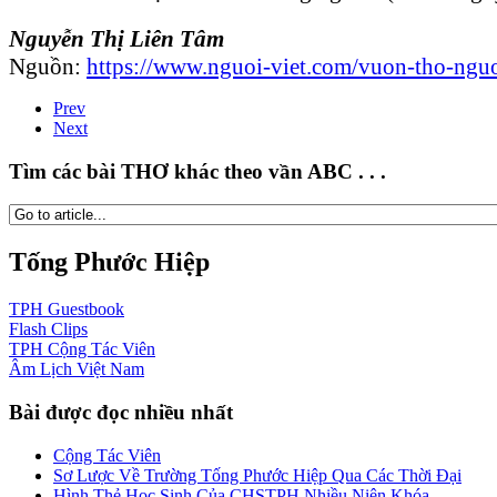
Nguyễn Thị Liên Tâm
Nguồn:
https://www.nguoi-viet.com/vuon-tho-nguoi
Prev
Next
Tìm các bài THƠ khác theo vần ABC . . .
Tống Phước Hiệp
TPH
Guestbook
Flash
Clips
TPH
Cộng Tác Viên
Âm Lịch
Việt Nam
Bài được đọc nhiều nhất
Cộng Tác Viên
Sơ Lược Về Trường Tống Phước Hiệp Qua Các Thời Đại
Hình Thẻ Học Sinh Của CHSTPH Nhiều Niên Khóa