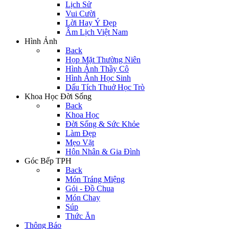
Lịch Sử
Vui Cười
Lời Hay Ý Đẹp
Âm Lịch Việt Nam
Hình Ảnh
Back
Họp Mặt Thường Niên
Hình Ảnh Thầy Cô
Hình Ảnh Học Sinh
Dấu Tích Thuở Học Trò
Khoa Học Đời Sống
Back
Khoa Học
Đời Sống & Sức Khỏe
Làm Đẹp
Mẹo Vặt
Hôn Nhân & Gia Đình
Góc Bếp TPH
Back
Món Tráng Miệng
Gỏi - Đồ Chua
Món Chay
Súp
Thức Ăn
Thông Báo