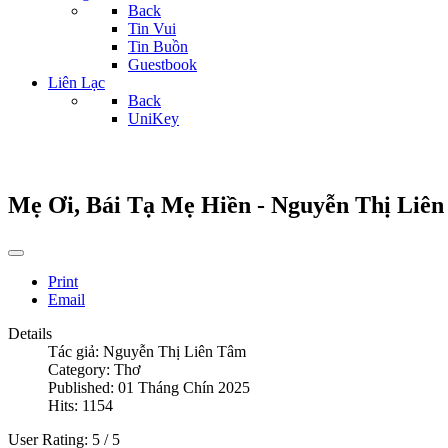
Back
Tin Vui
Tin Buồn
Guestbook
Liên Lạc
Back
UniKey
Mẹ Ơi, Bái Tạ Mẹ Hiền - Nguyễn Thị Liê
Print
Email
Details
Tác giả:
Nguyễn Thị Liên Tâm
Category:
Thơ
Published: 01 Tháng Chín 2025
Hits: 1154
User Rating:
5
/
5