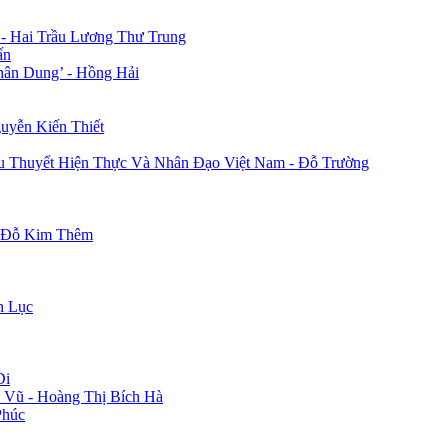
 - Hai Trầu Lương Thư Trung
ấn
hân Dung’ - Hồng Hải
uyễn Kiến Thiết
u Thuyết Hiện Thực Và Nhân Đạo Việt Nam - Đỗ Trường
- Đỗ Kim Thêm
n Lục
Di
 Vũ - Hoàng Thị Bích Hà
Phúc