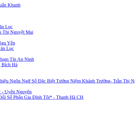
Tuấn Khanh
ăn Lục
n Thị Nguyệt Mai
Ngu Yên
Văn Lục
Phạm Tín An Ninh
 Bích Hà
 thiệu Ngôn Ngữ Số Đặc Biệt Tưởng Niệm Khánh Trường- Trần Thị N
c - Uyên Nguyên
i Số Phận Gia Đình Tôi* - Thanh Hà CH