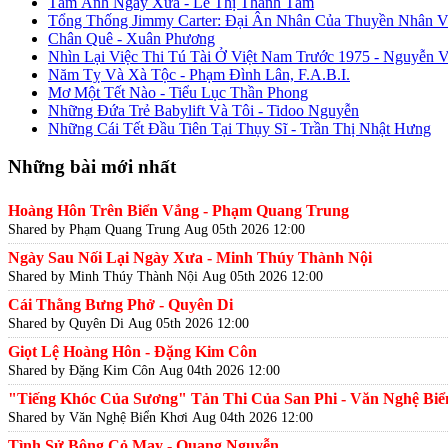
Tấm Ảnh Ngày Xưa - Lê Thị Thanh Tâm
Tổng Thống Jimmy Carter: Đại Ân Nhân Của Thuyền Nhân V
Chân Quê - Xuân Phương
Nhìn Lại Việc Thi Tú Tài Ở Việt Nam Trước 1975 - Nguyễn 
Năm Tỵ Và Xà Tộc - Phạm Đình Lân, F.A.B.I.
Mơ Một Tết Nào - Tiểu Lục Thần Phong
Những Đứa Trẻ Babylift Và Tôi - Tidoo Nguyễn
Những Cái Tết Đầu Tiên Tại Thụy Sĩ - Trần Thị Nhật Hưng
Những bài mới nhất
Hoàng Hôn Trên Biển Vắng - Phạm Quang Trung
Shared by Phạm Quang Trung
Aug 05th 2026 12:00
Ngày Sau Nối Lại Ngày Xưa - Minh Thúy Thành Nội
Shared by Minh Thúy Thành Nội
Aug 05th 2026 12:00
Cái Thằng Bưng Phở - Quyên Di
Shared by Quyên Di
Aug 05th 2026 12:00
Giọt Lệ Hoàng Hôn - Đặng Kim Côn
Shared by Đặng Kim Côn
Aug 04th 2026 12:00
"Tiếng Khóc Của Sương" Tản Thi Của San Phi - Văn Nghệ Biể
Shared by Văn Nghệ Biển Khơi
Aug 04th 2026 12:00
Tình Sử Bông Cỏ May - Quang Nguyễn