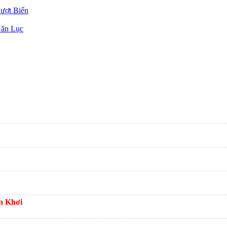
ượt Biển
Văn Lục
n Khơi