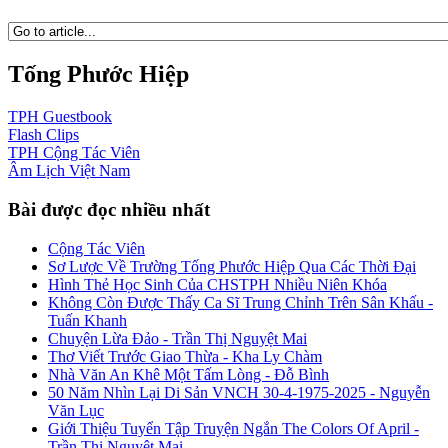
Tống Phước Hiệp
TPH
Guestbook
Flash
Clips
TPH
Cộng Tác Viên
Âm Lịch
Việt Nam
Bài được đọc nhiều nhất
Cộng Tác Viên
Sơ Lược Về Trường Tống Phước Hiệp Qua Các Thời Đại
Hình Thẻ Học Sinh Của CHSTPH Nhiều Niên Khóa
Không Còn Được Thấy Ca Sĩ Trung Chỉnh Trên Sân Khấu -
Tuấn Khanh
Chuyện Lừa Đảo - Trần Thị Nguyệt Mai
Thơ Viết Trước Giao Thừa - Kha Ly Chàm
Nhà Văn An Khê Một Tấm Lòng - Đỗ Bình
50 Năm Nhìn Lại Di Sản VNCH 30-4-1975-2025 - Nguyễn
Văn Lục
Giới Thiệu Tuyển Tập Truyện Ngắn The Colors Of April -
Trần Thị Nguyệt Mai