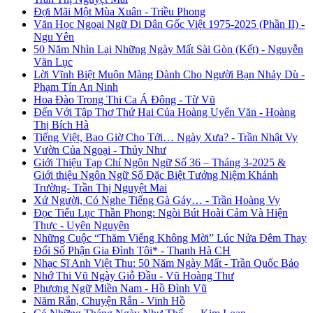
Đợi Mãi Một Mùa Xuân - Triều Phong
Văn Học Ngoại Ngữ Di Dân Gốc Việt 1975-2025 (Phần II) -
Ngu Yên
50 Năm Nhìn Lại Những Ngày Mất Sài Gòn (Kết) - Nguyễn
Văn Lục
Lời Vĩnh Biệt Muộn Màng Dành Cho Người Bạn Nhảy Dù -
Phạm Tín An Ninh
Hoa Đào Trong Thi Ca Á Đông - Từ Vũ
Đến Với Tập Thơ Thứ Hai Của Hoàng Uyển Văn - Hoàng
Thị Bích Hà
Tiếng Việt, Bao Giờ Cho Tới… Ngày Xưa? - Trần Nhật Vy
Vườn Của Ngoại - Thủy Như
Giới Thiệu Tạp Chí Ngôn Ngữ Số 36 – Tháng 3-2025 &
Giới thiệu Ngôn Ngữ Số Đặc Biệt Tưởng Niệm Khánh
Trường- Trần Thị Nguyệt Mai
Xứ Người, Có Nghe Tiếng Gà Gáy… - Trần Hoàng Vy
Đọc Tiểu Lục Thần Phong: Ngòi Bút Hoài Cảm Và Hiện
Thực - Uyên Nguyên
Những Cuộc “Thăm Viếng Không Mời” Lúc Nửa Đêm Thay
Đổi Số Phận Gia Đình Tôi* - Thanh Hà CH
Nhạc Sĩ Anh Việt Thu: 50 Năm Ngày Mất - Trần Quốc Bảo
Nhớ Thi Vũ Ngày Giỗ Đầu - Vũ Hoàng Thư
Phương Ngữ Miền Nam - Hồ Đình Vũ
Năm Rắn, Chuyện Rắn - Vinh Hồ