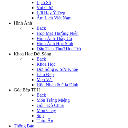
Lịch Sử
Vui Cười
Lời Hay Ý Đẹp
Âm Lịch Việt Nam
Hình Ảnh
Back
Họp Mặt Thường Niên
Hình Ảnh Thầy Cô
Hình Ảnh Học Sinh
Dấu Tích Thuở Học Trò
Khoa Học Đời Sống
Back
Khoa Học
Đời Sống & Sức Khỏe
Làm Đẹp
Mẹo Vặt
Hôn Nhân & Gia Đình
Góc Bếp TPH
Back
Món Tráng Miệng
Gỏi - Đồ Chua
Món Chay
Súp
Thức Ăn
Thông Báo