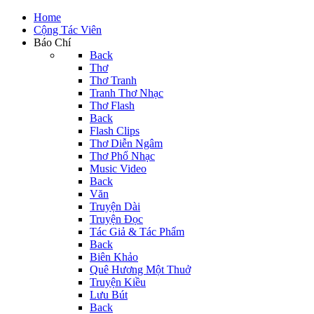
Home
Cộng Tác Viên
Báo Chí
Back
Thơ
Thơ Tranh
Tranh Thơ Nhạc
Thơ Flash
Back
Flash Clips
Thơ Diễn Ngâm
Thơ Phổ Nhạc
Music Video
Back
Văn
Truyện Dài
Truyện Đọc
Tác Giả & Tác Phẩm
Back
Biên Khảo
Quê Hương Một Thuở
Truyện Kiều
Lưu Bút
Back