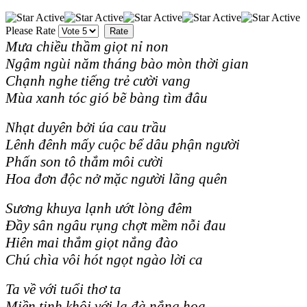
Please Rate
Mưa chiều thầm giọt nỉ non
Ngậm ngùi năm tháng bào mòn thời gian
Chạnh nghe tiếng trẻ cười vang
Mùa xanh tóc gió bẽ bàng tìm đâu
Nhạt duyên bởi úa cau trầu
Lênh đênh mấy cuộc bể dâu phận người
Phấn son tô thắm môi cười
Hoa đơn độc nở mặc người lãng quên
Sương khuya lạnh ướt lòng đêm
Đầy sân ngâu rụng chợt mềm nỗi đau
Hiên mai thắm giọt nắng đào
Chú chìa vôi hót ngọt ngào lời ca
Ta về với tuổi thơ ta
Miền tinh khôi với la đà nắng hoa