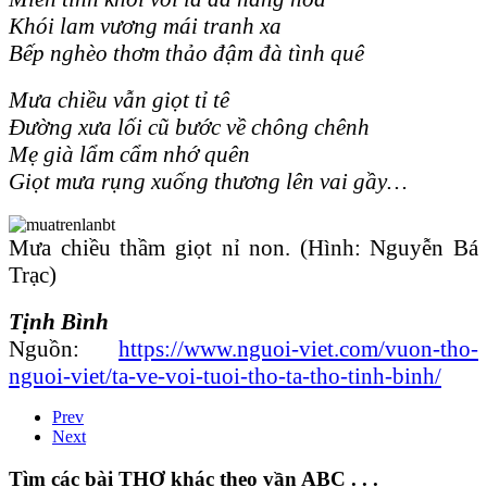
Khói lam vương mái tranh xa
Bếp nghèo thơm thảo đậm đà tình quê
Mưa chiều vẫn giọt tỉ tê
Đường xưa lối cũ bước về chông chênh
Mẹ già lẩm cẩm nhớ quên
Giọt mưa rụng xuống thương lên vai gầy…
Mưa chiều thầm giọt nỉ non. (Hình: Nguyễn Bá
Trạc)
Tịnh Bình
Nguồn:
https://www.nguoi-viet.com/vuon-tho-
nguoi-viet/ta-ve-voi-tuoi-tho-ta-tho-tinh-binh/
Prev
Next
Tìm các bài THƠ khác theo vần ABC . . .