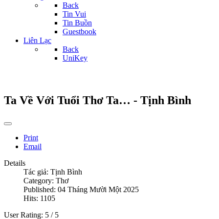
Back
Tin Vui
Tin Buồn
Guestbook
Liên Lạc
Back
UniKey
Ta Về Với Tuổi Thơ Ta… - Tịnh Bình
Print
Email
Details
Tác giả:
Tịnh Bình
Category:
Thơ
Published: 04 Tháng Mười Một 2025
Hits: 1105
User Rating:
5
/
5