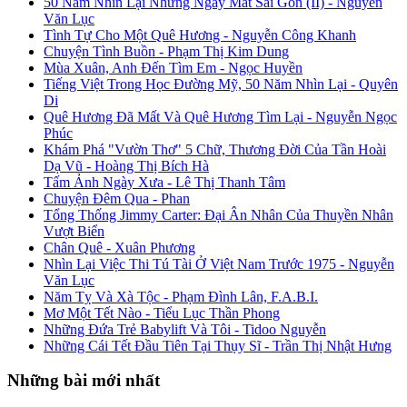
50 Năm Nhìn Lại Những Ngày Mất Sài Gòn (II) - Nguyễn
Văn Lục
Tình Tự Cho Một Quê Hương - Nguyễn Công Khanh
Chuyện Tình Buồn - Phạm Thị Kim Dung
Mùa Xuân, Anh Đến Tìm Em - Ngọc Huyền
Tiếng Việt Trong Học Đường Mỹ, 50 Năm Nhìn Lại - Quyên
Di
Quê Hương Đã Mất Và Quê Hương Tìm Lại - Nguyễn Ngọc
Phúc
Khám Phá "Vườn Thơ" 5 Chữ, Thương Đời Của Tần Hoài
Dạ Vũ - Hoàng Thị Bích Hà
Tấm Ảnh Ngày Xưa - Lê Thị Thanh Tâm
Chuyện Đêm Qua - Phan
Tổng Thống Jimmy Carter: Đại Ân Nhân Của Thuyền Nhân
Vượt Biển
Chân Quê - Xuân Phương
Nhìn Lại Việc Thi Tú Tài Ở Việt Nam Trước 1975 - Nguyễn
Văn Lục
Năm Tỵ Và Xà Tộc - Phạm Đình Lân, F.A.B.I.
Mơ Một Tết Nào - Tiểu Lục Thần Phong
Những Đứa Trẻ Babylift Và Tôi - Tidoo Nguyễn
Những Cái Tết Đầu Tiên Tại Thụy Sĩ - Trần Thị Nhật Hưng
Những bài mới nhất