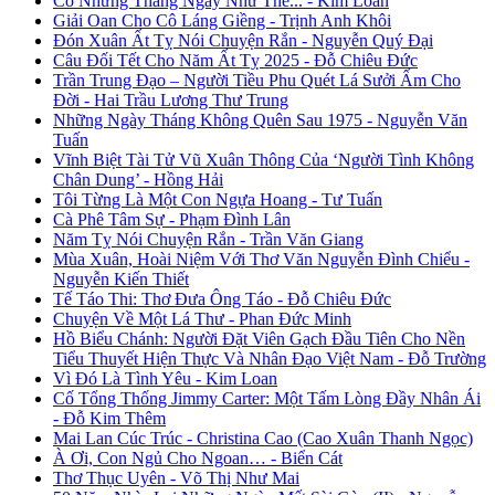
Có Những Tháng Ngày Như Thế... - Kim Loan
Giải Oan Cho Cô Láng Giềng - Trịnh Anh Khôi
Đón Xuân Ất Tỵ Nói Chuyện Rắn - Nguyễn Quý Đại
Câu Đối Tết Cho Năm Ất Tỵ 2025 - Đỗ Chiêu Đức
Trần Trung Đạo – Người Tiều Phu Quét Lá Sưởi Ấm Cho
Đời - Hai Trầu Lương Thư Trung
Những Ngày Tháng Không Quên Sau 1975 - Nguyễn Văn
Tuấn
Vĩnh Biệt Tài Tử Vũ Xuân Thông Của ‘Người Tình Không
Chân Dung’ - Hồng Hải
Tôi Từng Là Một Con Ngựa Hoang - Tư Tuấn
Cà Phê Tâm Sự - Phạm Đình Lân
Năm Tỵ Nói Chuyện Rắn - Trần Văn Giang
Mùa Xuân, Hoài Niệm Với Thơ Văn Nguyễn Đình Chiểu -
Nguyễn Kiến Thiết
Tế Táo Thi: Thơ Đưa Ông Táo - Đỗ Chiêu Đức
Chuyện Về Một Lá Thư - Phan Đức Minh
Hồ Biểu Chánh: Người Đặt Viên Gạch Đầu Tiên Cho Nền
Tiểu Thuyết Hiện Thực Và Nhân Đạo Việt Nam - Đỗ Trường
Vì Đó Là Tình Yêu - Kim Loan
Cố Tổng Thống Jimmy Carter: Một Tấm Lòng Đầy Nhân Ái
- Đỗ Kim Thêm
Mai Lan Cúc Trúc - Christina Cao (Cao Xuân Thanh Ngọc)
À Ơi, Con Ngủ Cho Ngoan… - Biển Cát
Thơ Thục Uyên - Võ Thị Như Mai