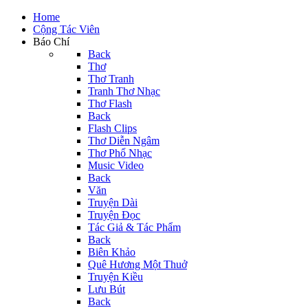
Home
Cộng Tác Viên
Báo Chí
Back
Thơ
Thơ Tranh
Tranh Thơ Nhạc
Thơ Flash
Back
Flash Clips
Thơ Diễn Ngâm
Thơ Phổ Nhạc
Music Video
Back
Văn
Truyện Dài
Truyện Đọc
Tác Giả & Tác Phẩm
Back
Biên Khảo
Quê Hương Một Thuở
Truyện Kiều
Lưu Bút
Back