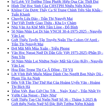
Sơ Lược Về Trường Tống Phước Hiệp Qua Các Thời Đại
Hình Thẻ Học Sinh Của CHSTPH Nhiều Niên Khóa
Không Còn Được Thấy Ca Sĩ Trung Chỉnh Trên Sân Khấu -
Tuấn Khanh
Chuyện Lừa Đảo - Trần Thị Nguyệt Mai
Thơ Viết Trước Giao Thừa - Kha Ly Chàm
Nhà Văn An Khê Một Tấm Lòng - Đỗ Bình
50 Năm Nhìn Lại Di Sản VNCH 30-4-1975-2025 - Nguyễn
Văn Lục
Giới Thiệu Tuyển Tập Truyện Ngắn The Colors Of April -
Trần Thị Nguyệt Mai
Đợi Mãi Một Mùa Xuân - Triều Phong
Văn Học Ngoại Ngữ Di Dân Gốc Việt 1975-2025 (Phần II) -
Ngu Yên
50 Năm Nhìn Lại Những Ngày Mất Sài Gòn (Kết) - Nguyễn
Văn Lục
Hoa Đào Trong Thi Ca Á Đông - Từ Vũ
Lời Vĩnh Biệt Muộn Màng Dành Cho Người Bạn Nhảy Dù -
Phạm Tín An Ninh
Đến Với Tập Thơ Thứ Hai Của Hoàng Uyển Văn - Hoàng
Thị Bích Hà
Tiếng Việt, Bao Giờ Cho Tới… Ngày Xưa? - Trần Nhật Vy
Vườn Của Ngoại - Thủy Như
Giới Thiệu Tạp Chí Ngôn Ngữ Số 36 – Tháng 3-2025 &
Giới thiệu Ngôn Ngữ Số Đặc Biệt Tưởng Niệm Khánh