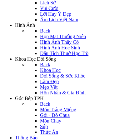
Lịch Sử
Vui Cười
Lời Hay Ý Đẹp
Âm Lịch Việt Nam
Hình Ảnh
Back
Họp Mặt Thường Niên
Hình Ảnh Thầy Cô
Hình Ảnh Học Sinh
Dấu Tích Thuở Học Trò
Khoa Học Đời Sống
Back
Khoa Học
Đời Sống & Sức Khỏe
Làm Đẹp
Mẹo Vặt
Hôn Nhân & Gia Đình
Góc Bếp TPH
Back
Món Tráng Miệng
Gỏi - Đồ Chua
Món Chay
Súp
Thức Ăn
Thông Báo