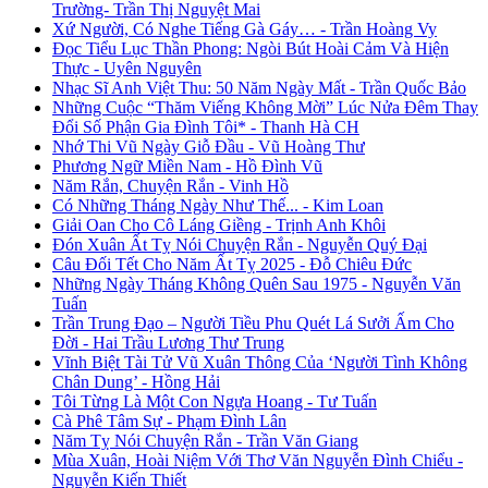
Trường- Trần Thị Nguyệt Mai
Xứ Người, Có Nghe Tiếng Gà Gáy… - Trần Hoàng Vy
Đọc Tiểu Lục Thần Phong: Ngòi Bút Hoài Cảm Và Hiện
Thực - Uyên Nguyên
Nhạc Sĩ Anh Việt Thu: 50 Năm Ngày Mất - Trần Quốc Bảo
Những Cuộc “Thăm Viếng Không Mời” Lúc Nửa Đêm Thay
Đổi Số Phận Gia Đình Tôi* - Thanh Hà CH
Nhớ Thi Vũ Ngày Giỗ Đầu - Vũ Hoàng Thư
Phương Ngữ Miền Nam - Hồ Đình Vũ
Năm Rắn, Chuyện Rắn - Vinh Hồ
Có Những Tháng Ngày Như Thế... - Kim Loan
Giải Oan Cho Cô Láng Giềng - Trịnh Anh Khôi
Đón Xuân Ất Tỵ Nói Chuyện Rắn - Nguyễn Quý Đại
Câu Đối Tết Cho Năm Ất Tỵ 2025 - Đỗ Chiêu Đức
Những Ngày Tháng Không Quên Sau 1975 - Nguyễn Văn
Tuấn
Trần Trung Đạo – Người Tiều Phu Quét Lá Sưởi Ấm Cho
Đời - Hai Trầu Lương Thư Trung
Vĩnh Biệt Tài Tử Vũ Xuân Thông Của ‘Người Tình Không
Chân Dung’ - Hồng Hải
Tôi Từng Là Một Con Ngựa Hoang - Tư Tuấn
Cà Phê Tâm Sự - Phạm Đình Lân
Năm Tỵ Nói Chuyện Rắn - Trần Văn Giang
Mùa Xuân, Hoài Niệm Với Thơ Văn Nguyễn Đình Chiểu -
Nguyễn Kiến Thiết