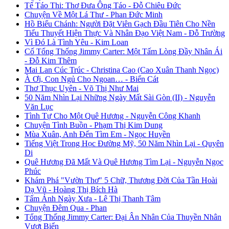
Tế Táo Thi: Thơ Đưa Ông Táo - Đỗ Chiêu Đức
Chuyện Về Một Lá Thư - Phan Đức Minh
Hồ Biểu Chánh: Người Đặt Viên Gạch Đầu Tiên Cho Nền
Tiểu Thuyết Hiện Thực Và Nhân Đạo Việt Nam - Đỗ Trường
Vì Đó Là Tình Yêu - Kim Loan
Cố Tổng Thống Jimmy Carter: Một Tấm Lòng Đầy Nhân Ái
- Đỗ Kim Thêm
Mai Lan Cúc Trúc - Christina Cao (Cao Xuân Thanh Ngọc)
À Ơi, Con Ngủ Cho Ngoan… - Biển Cát
Thơ Thục Uyên - Võ Thị Như Mai
50 Năm Nhìn Lại Những Ngày Mất Sài Gòn (II) - Nguyễn
Văn Lục
Tình Tự Cho Một Quê Hương - Nguyễn Công Khanh
Chuyện Tình Buồn - Phạm Thị Kim Dung
Mùa Xuân, Anh Đến Tìm Em - Ngọc Huyền
Tiếng Việt Trong Học Đường Mỹ, 50 Năm Nhìn Lại - Quyên
Di
Quê Hương Đã Mất Và Quê Hương Tìm Lại - Nguyễn Ngọc
Phúc
Khám Phá "Vườn Thơ" 5 Chữ, Thương Đời Của Tần Hoài
Dạ Vũ - Hoàng Thị Bích Hà
Tấm Ảnh Ngày Xưa - Lê Thị Thanh Tâm
Chuyện Đêm Qua - Phan
Tổng Thống Jimmy Carter: Đại Ân Nhân Của Thuyền Nhân
Vượt Biển