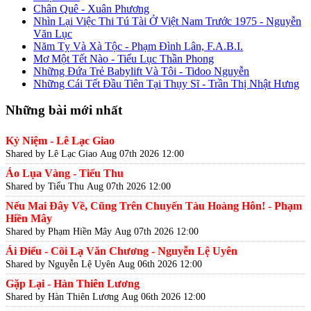
Chân Quê - Xuân Phương
Nhìn Lại Việc Thi Tú Tài Ở Việt Nam Trước 1975 - Nguyễn
Văn Lục
Năm Tỵ Và Xà Tộc - Phạm Đình Lân, F.A.B.I.
Mơ Một Tết Nào - Tiểu Lục Thần Phong
Những Đứa Trẻ Babylift Và Tôi - Tidoo Nguyễn
Những Cái Tết Đầu Tiên Tại Thụy Sĩ - Trần Thị Nhật Hưng
Những bài mới nhất
Kỷ Niệm - Lê Lạc Giao
Shared by Lê Lạc Giao
Aug 07th 2026 12:00
Áo Lụa Vàng - Tiểu Thu
Shared by Tiểu Thu
Aug 07th 2026 12:00
Nếu Mai Đây Về, Cũng Trên Chuyến Tàu Hoàng Hôn! - Phạm
Hiền Mây
Shared by Phạm Hiền Mây
Aug 07th 2026 12:00
Ái Điểu - Cõi Lạ Văn Chương - Nguyễn Lệ Uyên
Shared by Nguyễn Lệ Uyên
Aug 06th 2026 12:00
Gặp Lại - Hàn Thiên Lương
Shared by Hàn Thiên Lương
Aug 06th 2026 12:00