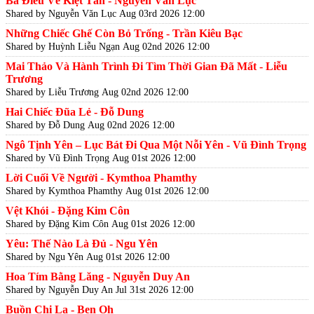
Ba Điều Về Kiệt Tấn - Nguyễn Văn Lục
Shared by Nguyễn Văn Lục
Aug 03rd 2026 12:00
Những Chiếc Ghế Còn Bỏ Trống - Trần Kiêu Bạc
Shared by Huỳnh Liễu Ngạn
Aug 02nd 2026 12:00
Mai Thảo Và Hành Trình Đi Tìm Thời Gian Đã Mất - Liễu
Trương
Shared by Liễu Trương
Aug 02nd 2026 12:00
Hai Chiếc Đũa Lẻ - Đỗ Dung
Shared by Đỗ Dung
Aug 02nd 2026 12:00
Ngô Tịnh Yên – Lục Bát Đi Qua Một Nỗi Yên - Vũ Đình Trọng
Shared by Vũ Đình Trọng
Aug 01st 2026 12:00
Lời Cuối Về Người - Kymthoa Phamthy
Shared by Kymthoa Phamthy
Aug 01st 2026 12:00
Vệt Khói - Đặng Kim Côn
Shared by Đặng Kim Côn
Aug 01st 2026 12:00
Yêu: Thế Nào Là Đủ - Ngu Yên
Shared by Ngu Yên
Aug 01st 2026 12:00
Hoa Tím Bằng Lăng - Nguyễn Duy An
Shared by Nguyễn Duy An
Jul 31st 2026 12:00
Buồn Chi Lạ - Ben Oh