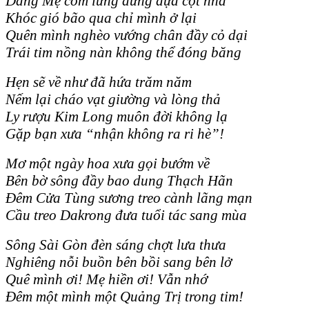
Dáng Mẹ còm lưng đứng dựa cột nhà
Khóc gió bão qua chỉ mình ở lại
Quên mình nghèo vướng chân đầy cỏ dại
Trái tim nồng nàn không thể đóng băng
Hẹn sẽ về như đã hứa trăm năm
Nếm lại cháo vạt giường và lòng thả
Ly rượu Kim Long muôn đời không lạ
Gặp bạn xưa “nhận không ra ri hè”!
Mơ một ngày hoa xưa gọi bướm về
Bên bờ sông đầy bao dung Thạch Hãn
Đêm Cửa Tùng sương treo cành lãng mạn
Cầu treo Dakrong đưa tuổi tác sang mùa
Sông Sài Gòn đèn sáng chợt lưa thưa
Nghiêng nỗi buồn bên bồi sang bên lở
Quê mình ơi! Mẹ hiền ơi! Vẫn nhớ
Đêm một mình một Quảng Trị trong tim!