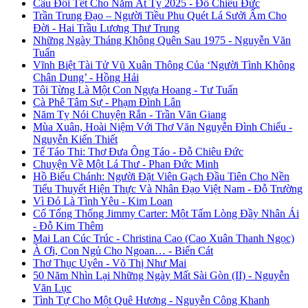
Câu Đối Tết Cho Năm Ất Tỵ 2025 - Đỗ Chiêu Đức
Trần Trung Đạo – Người Tiều Phu Quét Lá Sưởi Ấm Cho
Đời - Hai Trầu Lương Thư Trung
Những Ngày Tháng Không Quên Sau 1975 - Nguyễn Văn
Tuấn
Vĩnh Biệt Tài Tử Vũ Xuân Thông Của ‘Người Tình Không
Chân Dung’ - Hồng Hải
Tôi Từng Là Một Con Ngựa Hoang - Tư Tuấn
Cà Phê Tâm Sự - Phạm Đình Lân
Năm Tỵ Nói Chuyện Rắn - Trần Văn Giang
Mùa Xuân, Hoài Niệm Với Thơ Văn Nguyễn Đình Chiểu -
Nguyễn Kiến Thiết
Tế Táo Thi: Thơ Đưa Ông Táo - Đỗ Chiêu Đức
Chuyện Về Một Lá Thư - Phan Đức Minh
Hồ Biểu Chánh: Người Đặt Viên Gạch Đầu Tiên Cho Nền
Tiểu Thuyết Hiện Thực Và Nhân Đạo Việt Nam - Đỗ Trường
Vì Đó Là Tình Yêu - Kim Loan
Cố Tổng Thống Jimmy Carter: Một Tấm Lòng Đầy Nhân Ái
- Đỗ Kim Thêm
Mai Lan Cúc Trúc - Christina Cao (Cao Xuân Thanh Ngọc)
À Ơi, Con Ngủ Cho Ngoan… - Biển Cát
Thơ Thục Uyên - Võ Thị Như Mai
50 Năm Nhìn Lại Những Ngày Mất Sài Gòn (II) - Nguyễn
Văn Lục
Tình Tự Cho Một Quê Hương - Nguyễn Công Khanh