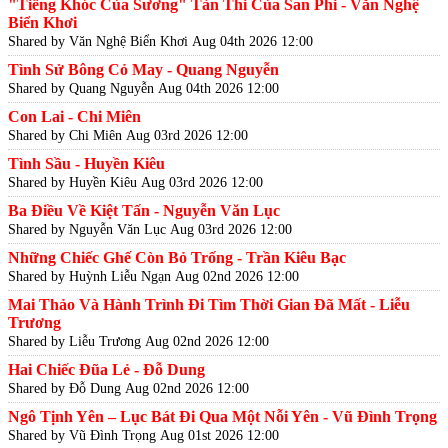
"Tiếng Khóc Của Sương" Tản Thi Của San Phi - Văn Nghệ
Biển Khơi
Shared by Văn Nghệ Biển Khơi
Aug 04th 2026 12:00
Tình Sử Bông Cỏ May - Quang Nguyễn
Shared by Quang Nguyễn
Aug 04th 2026 12:00
Con Lai - Chi Miên
Shared by Chi Miên
Aug 03rd 2026 12:00
Tình Sầu - Huyền Kiêu
Shared by Huyền Kiêu
Aug 03rd 2026 12:00
Ba Điều Về Kiệt Tấn - Nguyễn Văn Lục
Shared by Nguyễn Văn Lục
Aug 03rd 2026 12:00
Những Chiếc Ghế Còn Bỏ Trống - Trần Kiêu Bạc
Shared by Huỳnh Liễu Ngạn
Aug 02nd 2026 12:00
Mai Thảo Và Hành Trình Đi Tìm Thời Gian Đã Mất - Liễu
Trương
Shared by Liễu Trương
Aug 02nd 2026 12:00
Hai Chiếc Đũa Lẻ - Đỗ Dung
Shared by Đỗ Dung
Aug 02nd 2026 12:00
Ngô Tịnh Yên – Lục Bát Đi Qua Một Nỗi Yên - Vũ Đình Trọng
Shared by Vũ Đình Trọng
Aug 01st 2026 12:00