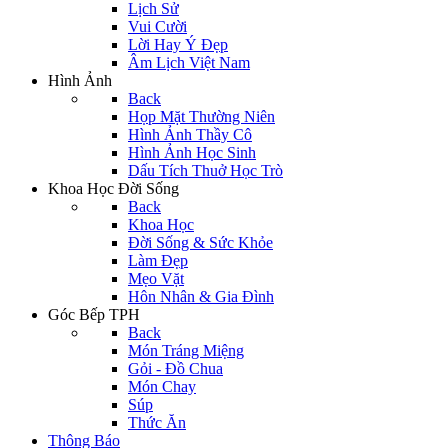
Lịch Sử
Vui Cười
Lời Hay Ý Đẹp
Âm Lịch Việt Nam
Hình Ảnh
Back
Họp Mặt Thường Niên
Hình Ảnh Thầy Cô
Hình Ảnh Học Sinh
Dấu Tích Thuở Học Trò
Khoa Học Đời Sống
Back
Khoa Học
Đời Sống & Sức Khỏe
Làm Đẹp
Mẹo Vặt
Hôn Nhân & Gia Đình
Góc Bếp TPH
Back
Món Tráng Miệng
Gỏi - Đồ Chua
Món Chay
Súp
Thức Ăn
Thông Báo