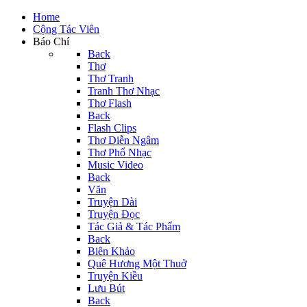
Home
Cộng Tác Viên
Báo Chí
Back
Thơ
Thơ Tranh
Tranh Thơ Nhạc
Thơ Flash
Back
Flash Clips
Thơ Diễn Ngâm
Thơ Phổ Nhạc
Music Video
Back
Văn
Truyện Dài
Truyện Đọc
Tác Giả & Tác Phẩm
Back
Biên Khảo
Quê Hương Một Thuở
Truyện Kiều
Lưu Bút
Back