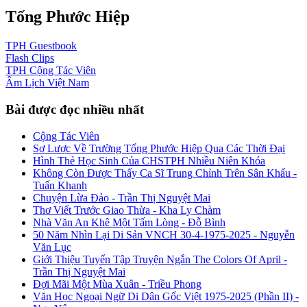
Tống Phước Hiệp
TPH
Guestbook
Flash
Clips
TPH
Cộng Tác Viên
Âm Lịch
Việt Nam
Bài được đọc nhiều nhất
Cộng Tác Viên
Sơ Lược Về Trường Tống Phước Hiệp Qua Các Thời Đại
Hình Thẻ Học Sinh Của CHSTPH Nhiều Niên Khóa
Không Còn Được Thấy Ca Sĩ Trung Chỉnh Trên Sân Khấu -
Tuấn Khanh
Chuyện Lừa Đảo - Trần Thị Nguyệt Mai
Thơ Viết Trước Giao Thừa - Kha Ly Chàm
Nhà Văn An Khê Một Tấm Lòng - Đỗ Bình
50 Năm Nhìn Lại Di Sản VNCH 30-4-1975-2025 - Nguyễn
Văn Lục
Giới Thiệu Tuyển Tập Truyện Ngắn The Colors Of April -
Trần Thị Nguyệt Mai
Đợi Mãi Một Mùa Xuân - Triều Phong
Văn Học Ngoại Ngữ Di Dân Gốc Việt 1975-2025 (Phần II) -