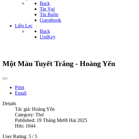
Back
Tin Vui
Tin Buồn
Guestbook
Liên Lạc
Back
UniKey
Một Màu Tuyết Trắng - Hoàng Yến
Print
Email
Details
Tác giả:
Hoàng Yến
Category:
Thơ
Published: 19 Tháng Mười Hai 2025
Hits: 1044
User Rating:
5
/
5