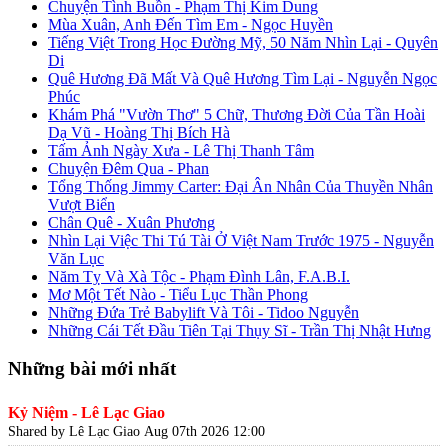
Chuyện Tình Buồn - Phạm Thị Kim Dung
Mùa Xuân, Anh Đến Tìm Em - Ngọc Huyền
Tiếng Việt Trong Học Đường Mỹ, 50 Năm Nhìn Lại - Quyên
Di
Quê Hương Đã Mất Và Quê Hương Tìm Lại - Nguyễn Ngọc
Phúc
Khám Phá "Vườn Thơ" 5 Chữ, Thương Đời Của Tần Hoài
Dạ Vũ - Hoàng Thị Bích Hà
Tấm Ảnh Ngày Xưa - Lê Thị Thanh Tâm
Chuyện Đêm Qua - Phan
Tổng Thống Jimmy Carter: Đại Ân Nhân Của Thuyền Nhân
Vượt Biển
Chân Quê - Xuân Phương
Nhìn Lại Việc Thi Tú Tài Ở Việt Nam Trước 1975 - Nguyễn
Văn Lục
Năm Tỵ Và Xà Tộc - Phạm Đình Lân, F.A.B.I.
Mơ Một Tết Nào - Tiểu Lục Thần Phong
Những Đứa Trẻ Babylift Và Tôi - Tidoo Nguyễn
Những Cái Tết Đầu Tiên Tại Thụy Sĩ - Trần Thị Nhật Hưng
Những bài mới nhất
Kỷ Niệm - Lê Lạc Giao
Shared by Lê Lạc Giao
Aug 07th 2026 12:00