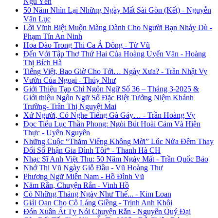
Ngu Yên
50 Năm Nhìn Lại Những Ngày Mất Sài Gòn (Kết) - Nguyễn
Văn Lục
Lời Vĩnh Biệt Muộn Màng Dành Cho Người Bạn Nhảy Dù -
Phạm Tín An Ninh
Hoa Đào Trong Thi Ca Á Đông - Từ Vũ
Đến Với Tập Thơ Thứ Hai Của Hoàng Uyển Văn - Hoàng
Thị Bích Hà
Tiếng Việt, Bao Giờ Cho Tới… Ngày Xưa? - Trần Nhật Vy
Vườn Của Ngoại - Thủy Như
Giới Thiệu Tạp Chí Ngôn Ngữ Số 36 – Tháng 3-2025 &
Giới thiệu Ngôn Ngữ Số Đặc Biệt Tưởng Niệm Khánh
Trường- Trần Thị Nguyệt Mai
Xứ Người, Có Nghe Tiếng Gà Gáy… - Trần Hoàng Vy
Đọc Tiểu Lục Thần Phong: Ngòi Bút Hoài Cảm Và Hiện
Thực - Uyên Nguyên
Những Cuộc “Thăm Viếng Không Mời” Lúc Nửa Đêm Thay
Đổi Số Phận Gia Đình Tôi* - Thanh Hà CH
Nhạc Sĩ Anh Việt Thu: 50 Năm Ngày Mất - Trần Quốc Bảo
Nhớ Thi Vũ Ngày Giỗ Đầu - Vũ Hoàng Thư
Phương Ngữ Miền Nam - Hồ Đình Vũ
Năm Rắn, Chuyện Rắn - Vinh Hồ
Có Những Tháng Ngày Như Thế... - Kim Loan
Giải Oan Cho Cô Láng Giềng - Trịnh Anh Khôi
Đón Xuân Ất Tỵ Nói Chuyện Rắn - Nguyễn Quý Đại