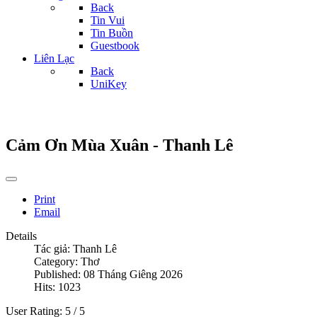
Back
Tin Vui
Tin Buồn
Guestbook
Liên Lạc
Back
UniKey
Cảm Ơn Mùa Xuân - Thanh Lê
Print
Email
Details
Tác giả:
Thanh Lê
Category:
Thơ
Published: 08 Tháng Giêng 2026
Hits: 1023
User Rating:
5
/
5