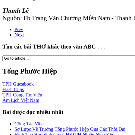
Thanh Lê
Nguồn: Fb Trang Văn Chương Miền Nam - Thanh 
Prev
Next
Tìm các bài THƠ khác theo vần ABC . . .
Tống Phước Hiệp
TPH
Guestbook
Flash
Clips
TPH
Cộng Tác Viên
Âm Lịch
Việt Nam
Bài được đọc nhiều nhất
Cộng Tác Viên
Sơ Lược Về Trường Tống Phước Hiệp Qua Các Thời Đại
Hình Thẻ Học Sinh Của CHSTPH Nhiều Niên Khóa