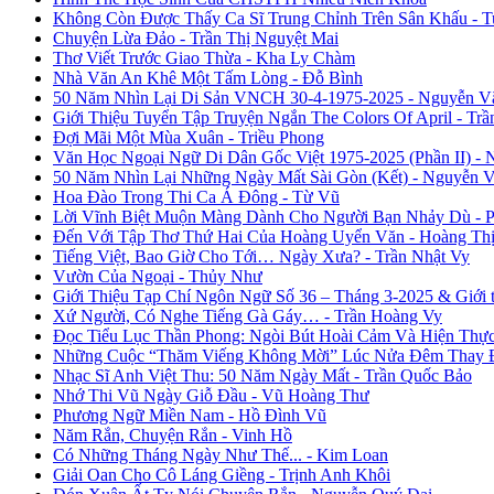
Không Còn Được Thấy Ca Sĩ Trung Chỉnh Trên Sân Khấu - 
Chuyện Lừa Đảo - Trần Thị Nguyệt Mai
Thơ Viết Trước Giao Thừa - Kha Ly Chàm
Nhà Văn An Khê Một Tấm Lòng - Đỗ Bình
50 Năm Nhìn Lại Di Sản VNCH 30-4-1975-2025 - Nguyễn V
Giới Thiệu Tuyển Tập Truyện Ngắn The Colors Of April - Trầ
Đợi Mãi Một Mùa Xuân - Triều Phong
Văn Học Ngoại Ngữ Di Dân Gốc Việt 1975-2025 (Phần II) - 
50 Năm Nhìn Lại Những Ngày Mất Sài Gòn (Kết) - Nguyễn 
Hoa Đào Trong Thi Ca Á Đông - Từ Vũ
Lời Vĩnh Biệt Muộn Màng Dành Cho Người Bạn Nhảy Dù - 
Đến Với Tập Thơ Thứ Hai Của Hoàng Uyển Văn - Hoàng Thị
Tiếng Việt, Bao Giờ Cho Tới… Ngày Xưa? - Trần Nhật Vy
Vườn Của Ngoại - Thủy Như
Giới Thiệu Tạp Chí Ngôn Ngữ Số 36 – Tháng 3-2025 & Giới
Xứ Người, Có Nghe Tiếng Gà Gáy… - Trần Hoàng Vy
Đọc Tiểu Lục Thần Phong: Ngòi Bút Hoài Cảm Và Hiện Thự
Những Cuộc “Thăm Viếng Không Mời” Lúc Nửa Đêm Thay Đổ
Nhạc Sĩ Anh Việt Thu: 50 Năm Ngày Mất - Trần Quốc Bảo
Nhớ Thi Vũ Ngày Giỗ Đầu - Vũ Hoàng Thư
Phương Ngữ Miền Nam - Hồ Đình Vũ
Năm Rắn, Chuyện Rắn - Vinh Hồ
Có Những Tháng Ngày Như Thế... - Kim Loan
Giải Oan Cho Cô Láng Giềng - Trịnh Anh Khôi