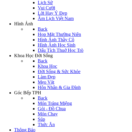
Lịch Sử
Vui Cười
Lời Hay Ý Đẹp
Âm Lịch Việt Nam
Hình Ảnh
Back
Họp Mặt Thường Niên
Hình Ảnh Thầy Cô
Hình Ảnh Học Sinh
Dấu Tích Thuở Học Trò
Khoa Học Đời Sống
Back
Khoa Học
Đời Sống & Sức Khỏe
Làm Đẹp
Mẹo Vặt
Hôn Nhân & Gia Đình
Góc Bếp TPH
Back
Món Tráng Miệng
Gỏi - Đồ Chua
Món Chay
Súp
Thức Ăn
Thông Báo