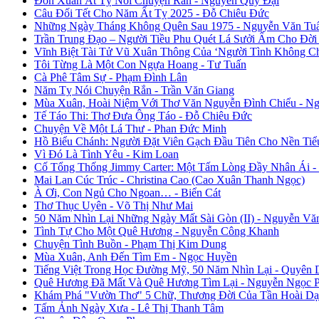
Đón Xuân Ất Tỵ Nói Chuyện Rắn - Nguyễn Quý Đại
Câu Đối Tết Cho Năm Ất Tỵ 2025 - Đỗ Chiêu Đức
Những Ngày Tháng Không Quên Sau 1975 - Nguyễn Văn Tu
Trần Trung Đạo – Người Tiều Phu Quét Lá Sưởi Ấm Cho Đời
Vĩnh Biệt Tài Tử Vũ Xuân Thông Của ‘Người Tình Không C
Tôi Từng Là Một Con Ngựa Hoang - Tư Tuấn
Cà Phê Tâm Sự - Phạm Đình Lân
Năm Tỵ Nói Chuyện Rắn - Trần Văn Giang
Mùa Xuân, Hoài Niệm Với Thơ Văn Nguyễn Đình Chiểu - Ng
Tế Táo Thi: Thơ Đưa Ông Táo - Đỗ Chiêu Đức
Chuyện Về Một Lá Thư - Phan Đức Minh
Hồ Biểu Chánh: Người Đặt Viên Gạch Đầu Tiên Cho Nền Tiể
Vì Đó Là Tình Yêu - Kim Loan
Cố Tổng Thống Jimmy Carter: Một Tấm Lòng Đầy Nhân Ái 
Mai Lan Cúc Trúc - Christina Cao (Cao Xuân Thanh Ngọc)
À Ơi, Con Ngủ Cho Ngoan… - Biển Cát
Thơ Thục Uyên - Võ Thị Như Mai
50 Năm Nhìn Lại Những Ngày Mất Sài Gòn (II) - Nguyễn Vă
Tình Tự Cho Một Quê Hương - Nguyễn Công Khanh
Chuyện Tình Buồn - Phạm Thị Kim Dung
Mùa Xuân, Anh Đến Tìm Em - Ngọc Huyền
Tiếng Việt Trong Học Đường Mỹ, 50 Năm Nhìn Lại - Quyên 
Quê Hương Đã Mất Và Quê Hương Tìm Lại - Nguyễn Ngọc 
Khám Phá "Vườn Thơ" 5 Chữ, Thương Đời Của Tần Hoài Dạ
Tấm Ảnh Ngày Xưa - Lê Thị Thanh Tâm