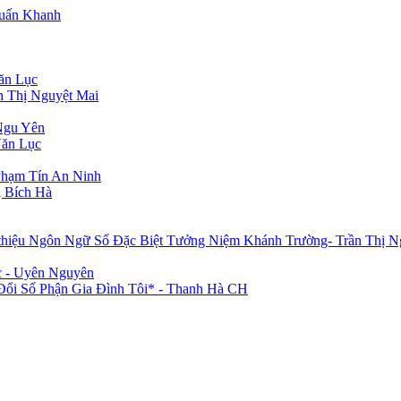
Tuấn Khanh
ăn Lục
n Thị Nguyệt Mai
Ngu Yên
Văn Lục
Phạm Tín An Ninh
 Bích Hà
 thiệu Ngôn Ngữ Số Đặc Biệt Tưởng Niệm Khánh Trường- Trần Thị N
c - Uyên Nguyên
i Số Phận Gia Đình Tôi* - Thanh Hà CH