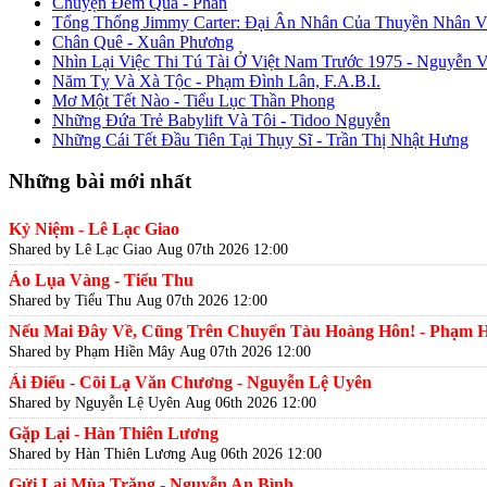
Chuyện Đêm Qua - Phan
Tổng Thống Jimmy Carter: Đại Ân Nhân Của Thuyền Nhân V
Chân Quê - Xuân Phương
Nhìn Lại Việc Thi Tú Tài Ở Việt Nam Trước 1975 - Nguyễn 
Năm Tỵ Và Xà Tộc - Phạm Đình Lân, F.A.B.I.
Mơ Một Tết Nào - Tiểu Lục Thần Phong
Những Đứa Trẻ Babylift Và Tôi - Tidoo Nguyễn
Những Cái Tết Đầu Tiên Tại Thụy Sĩ - Trần Thị Nhật Hưng
Những bài mới nhất
Kỷ Niệm - Lê Lạc Giao
Shared by Lê Lạc Giao
Aug 07th 2026 12:00
Áo Lụa Vàng - Tiểu Thu
Shared by Tiểu Thu
Aug 07th 2026 12:00
Nếu Mai Đây Về, Cũng Trên Chuyến Tàu Hoàng Hôn! - Phạm 
Shared by Phạm Hiền Mây
Aug 07th 2026 12:00
Ái Điểu - Cõi Lạ Văn Chương - Nguyễn Lệ Uyên
Shared by Nguyễn Lệ Uyên
Aug 06th 2026 12:00
Gặp Lại - Hàn Thiên Lương
Shared by Hàn Thiên Lương
Aug 06th 2026 12:00
Gửi Lại Mùa Trăng - Nguyễn An Bình