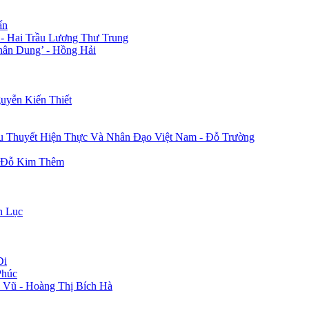
ấn
 - Hai Trầu Lương Thư Trung
hân Dung’ - Hồng Hải
uyễn Kiến Thiết
u Thuyết Hiện Thực Và Nhân Đạo Việt Nam - Đỗ Trường
- Đỗ Kim Thêm
n Lục
Di
Phúc
 Vũ - Hoàng Thị Bích Hà