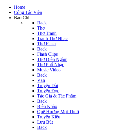
Home
Cộng Tác Viên
Báo Chí
Back
Thơ
Thơ Tranh
Tranh Thơ Nhạc
Thơ Flash
Back
Flash Clips
Thơ Diễn Ngâm
Thơ Phổ Nhạc
Music Video
Back
Văn
Truyện Dài
Truyện Đọc
Tác Giả & Tác Phẩm
Back
Biên Khảo
Quê Hương Một Thuở
Truyện Kiều
Lưu Bút
Back