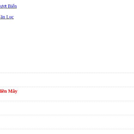
ượt Biển
Văn Lục
Hiền Mây