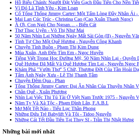
Hồ Biểu Chánh: Người Đặt Viên Gạch Đầu Tiên Cho Nền Tiể
Vì Đó Là Tình Yêu - Kim Loan
Cố Tổng Thống Jimmy Carter: Một Tấm Lòng Đầy Nhân Ái 
Mai Lan Cúc Trúc - Christina Cao (Cao Xuân Thanh Ngọc)
À Ơi, Con Ngủ Cho Ngoan… - Biển Cát
Thơ Thục Uyên - Võ Thị Như Mai
50 Năm Nhìn Lại Những Ngày Mất Sài Gòn (II) - Nguyễn Vă
Tình Tự Cho Một Quê Hương - Nguyễn Công Khanh
Chuyện Tình Buồn - Phạm Thị Kim Dung
Mùa Xuân, Anh Đến Tìm Em - Ngọc Huyền
Tiếng Việt Trong Học Đường Mỹ, 50 Năm Nhìn Lại - Quyên 
Quê Hương Đã Mất Và Quê Hương Tìm Lại - Nguyễn Ngọc 
Khám Phá "Vườn Thơ" 5 Chữ, Thương Đời Của Tần Hoài Dạ
Tấm Ảnh Ngày Xưa - Lê Thị Thanh Tâm
Chuyện Đêm Qua - Phan
Tổng Thống Jimmy Carter: Đại Ân Nhân Của Thuyền Nhân V
Chân Quê - Xuân Phương
Nhìn Lại Việc Thi Tú Tài Ở Việt Nam Trước 1975 - Nguyễn 
Năm Tỵ Và Xà Tộc - Phạm Đình Lân, F.A.B.I.
Mơ Một Tết Nào - Tiểu Lục Thần Phong
Những Đứa Trẻ Babylift Và Tôi - Tidoo Nguyễn
Những Cái Tết Đầu Tiên Tại Thụy Sĩ - Trần Thị Nhật Hưng
Những bài mới nhất