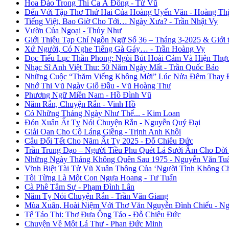
Hoa Đào Trong Thi Ca Á Đông - Từ Vũ
Đến Với Tập Thơ Thứ Hai Của Hoàng Uyển Văn - Hoàng Thị
Tiếng Việt, Bao Giờ Cho Tới… Ngày Xưa? - Trần Nhật Vy
Vườn Của Ngoại - Thủy Như
Giới Thiệu Tạp Chí Ngôn Ngữ Số 36 – Tháng 3-2025 & Giới
Xứ Người, Có Nghe Tiếng Gà Gáy… - Trần Hoàng Vy
Đọc Tiểu Lục Thần Phong: Ngòi Bút Hoài Cảm Và Hiện Thự
Nhạc Sĩ Anh Việt Thu: 50 Năm Ngày Mất - Trần Quốc Bảo
Những Cuộc “Thăm Viếng Không Mời” Lúc Nửa Đêm Thay Đổ
Nhớ Thi Vũ Ngày Giỗ Đầu - Vũ Hoàng Thư
Phương Ngữ Miền Nam - Hồ Đình Vũ
Năm Rắn, Chuyện Rắn - Vinh Hồ
Có Những Tháng Ngày Như Thế... - Kim Loan
Đón Xuân Ất Tỵ Nói Chuyện Rắn - Nguyễn Quý Đại
Giải Oan Cho Cô Láng Giềng - Trịnh Anh Khôi
Câu Đối Tết Cho Năm Ất Tỵ 2025 - Đỗ Chiêu Đức
Trần Trung Đạo – Người Tiều Phu Quét Lá Sưởi Ấm Cho Đời
Những Ngày Tháng Không Quên Sau 1975 - Nguyễn Văn Tu
Vĩnh Biệt Tài Tử Vũ Xuân Thông Của ‘Người Tình Không C
Tôi Từng Là Một Con Ngựa Hoang - Tư Tuấn
Cà Phê Tâm Sự - Phạm Đình Lân
Năm Tỵ Nói Chuyện Rắn - Trần Văn Giang
Mùa Xuân, Hoài Niệm Với Thơ Văn Nguyễn Đình Chiểu - Ng
Tế Táo Thi: Thơ Đưa Ông Táo - Đỗ Chiêu Đức
Chuyện Về Một Lá Thư - Phan Đức Minh