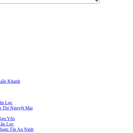
Tuấn Khanh
ăn Lục
n Thị Nguyệt Mai
Ngu Yên
Văn Lục
Phạm Tín An Ninh