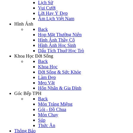
Lịch Sử
Vui Cười
Lời Hay Ý Đẹp
Âm Lịch Việt Nam
Hình Ảnh
Back
Họp Mặt Thường Niên
Hình Ảnh Thầy Cô
Hình Ảnh Học Sinh
Dấu Tích Thuở Học Trò
Khoa Học Đời Sống
Back
Khoa Học
Đời Sống & Sức Khỏe
Làm Đẹp
Mẹo Vặt
Hôn Nhân & Gia Đình
Góc Bếp TPH
Back
Món Tráng Miệng
Gỏi - Đồ Chua
Món Chay
Súp
Thức Ăn
Thông Báo