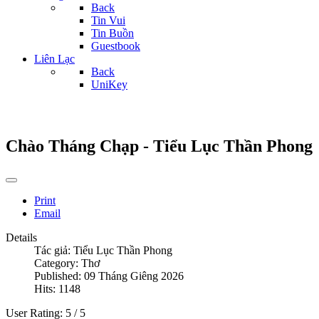
Back
Tin Vui
Tin Buồn
Guestbook
Liên Lạc
Back
UniKey
Chào Tháng Chạp - Tiểu Lục Thần Phong
Print
Email
Details
Tác giả:
Tiểu Lục Thần Phong
Category:
Thơ
Published: 09 Tháng Giêng 2026
Hits: 1148
User Rating:
5
/
5