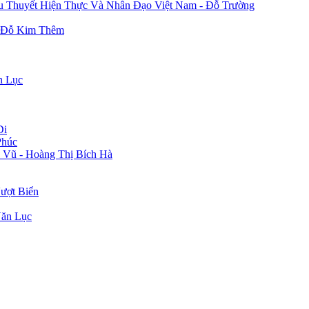
u Thuyết Hiện Thực Và Nhân Đạo Việt Nam - Đỗ Trường
- Đỗ Kim Thêm
n Lục
Di
Phúc
 Vũ - Hoàng Thị Bích Hà
ượt Biển
Văn Lục