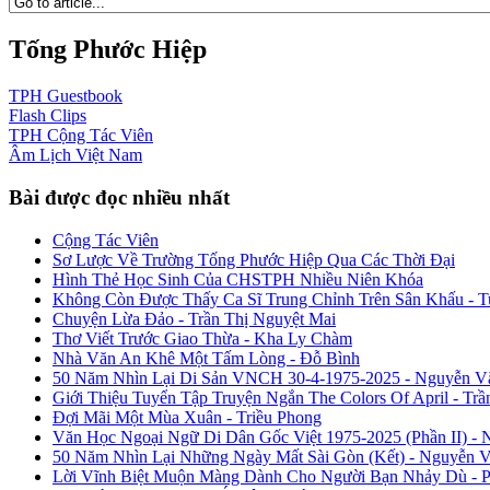
Tống Phước Hiệp
TPH
Guestbook
Flash
Clips
TPH
Cộng Tác Viên
Âm Lịch
Việt Nam
Bài được đọc nhiều nhất
Cộng Tác Viên
Sơ Lược Về Trường Tống Phước Hiệp Qua Các Thời Đại
Hình Thẻ Học Sinh Của CHSTPH Nhiều Niên Khóa
Không Còn Được Thấy Ca Sĩ Trung Chỉnh Trên Sân Khấu - 
Chuyện Lừa Đảo - Trần Thị Nguyệt Mai
Thơ Viết Trước Giao Thừa - Kha Ly Chàm
Nhà Văn An Khê Một Tấm Lòng - Đỗ Bình
50 Năm Nhìn Lại Di Sản VNCH 30-4-1975-2025 - Nguyễn V
Giới Thiệu Tuyển Tập Truyện Ngắn The Colors Of April - Trầ
Đợi Mãi Một Mùa Xuân - Triều Phong
Văn Học Ngoại Ngữ Di Dân Gốc Việt 1975-2025 (Phần II) - 
50 Năm Nhìn Lại Những Ngày Mất Sài Gòn (Kết) - Nguyễn 
Lời Vĩnh Biệt Muộn Màng Dành Cho Người Bạn Nhảy Dù - 