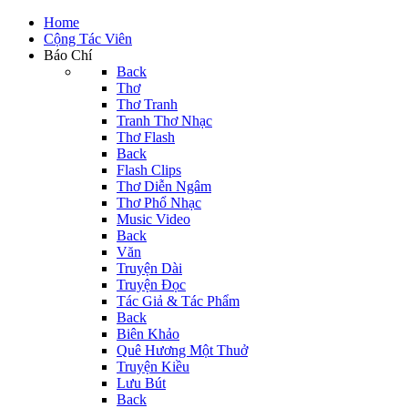
Home
Cộng Tác Viên
Báo Chí
Back
Thơ
Thơ Tranh
Tranh Thơ Nhạc
Thơ Flash
Back
Flash Clips
Thơ Diễn Ngâm
Thơ Phổ Nhạc
Music Video
Back
Văn
Truyện Dài
Truyện Đọc
Tác Giả & Tác Phẩm
Back
Biên Khảo
Quê Hương Một Thuở
Truyện Kiều
Lưu Bút
Back