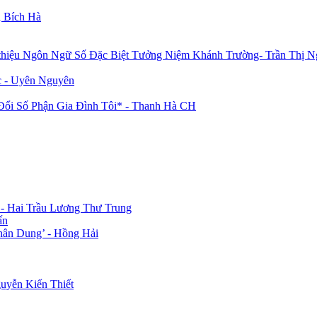
 Bích Hà
 thiệu Ngôn Ngữ Số Đặc Biệt Tưởng Niệm Khánh Trường- Trần Thị N
c - Uyên Nguyên
i Số Phận Gia Đình Tôi* - Thanh Hà CH
 - Hai Trầu Lương Thư Trung
ấn
hân Dung’ - Hồng Hải
uyễn Kiến Thiết