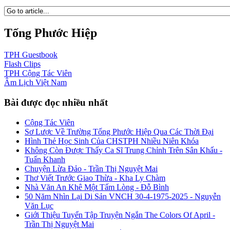
Tống Phước Hiệp
TPH
Guestbook
Flash
Clips
TPH
Cộng Tác Viên
Âm Lịch
Việt Nam
Bài được đọc nhiều nhất
Cộng Tác Viên
Sơ Lược Về Trường Tống Phước Hiệp Qua Các Thời Đại
Hình Thẻ Học Sinh Của CHSTPH Nhiều Niên Khóa
Không Còn Được Thấy Ca Sĩ Trung Chỉnh Trên Sân Khấu -
Tuấn Khanh
Chuyện Lừa Đảo - Trần Thị Nguyệt Mai
Thơ Viết Trước Giao Thừa - Kha Ly Chàm
Nhà Văn An Khê Một Tấm Lòng - Đỗ Bình
50 Năm Nhìn Lại Di Sản VNCH 30-4-1975-2025 - Nguyễn
Văn Lục
Giới Thiệu Tuyển Tập Truyện Ngắn The Colors Of April -
Trần Thị Nguyệt Mai