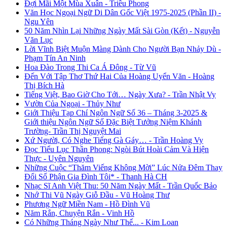
Đợi Mãi Một Mùa Xuân - Triều Phong
Văn Học Ngoại Ngữ Di Dân Gốc Việt 1975-2025 (Phần II) -
Ngu Yên
50 Năm Nhìn Lại Những Ngày Mất Sài Gòn (Kết) - Nguyễn
Văn Lục
Lời Vĩnh Biệt Muộn Màng Dành Cho Người Bạn Nhảy Dù -
Phạm Tín An Ninh
Hoa Đào Trong Thi Ca Á Đông - Từ Vũ
Đến Với Tập Thơ Thứ Hai Của Hoàng Uyển Văn - Hoàng
Thị Bích Hà
Tiếng Việt, Bao Giờ Cho Tới… Ngày Xưa? - Trần Nhật Vy
Vườn Của Ngoại - Thủy Như
Giới Thiệu Tạp Chí Ngôn Ngữ Số 36 – Tháng 3-2025 &
Giới thiệu Ngôn Ngữ Số Đặc Biệt Tưởng Niệm Khánh
Trường- Trần Thị Nguyệt Mai
Xứ Người, Có Nghe Tiếng Gà Gáy… - Trần Hoàng Vy
Đọc Tiểu Lục Thần Phong: Ngòi Bút Hoài Cảm Và Hiện
Thực - Uyên Nguyên
Những Cuộc “Thăm Viếng Không Mời” Lúc Nửa Đêm Thay
Đổi Số Phận Gia Đình Tôi* - Thanh Hà CH
Nhạc Sĩ Anh Việt Thu: 50 Năm Ngày Mất - Trần Quốc Bảo
Nhớ Thi Vũ Ngày Giỗ Đầu - Vũ Hoàng Thư
Phương Ngữ Miền Nam - Hồ Đình Vũ
Năm Rắn, Chuyện Rắn - Vinh Hồ
Có Những Tháng Ngày Như Thế... - Kim Loan