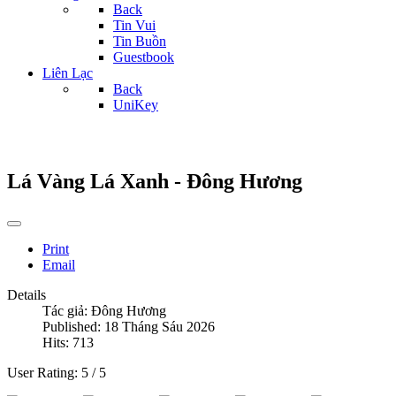
Back
Tin Vui
Tin Buồn
Guestbook
Liên Lạc
Back
UniKey
Lá Vàng Lá Xanh - Đông Hương
Print
Email
Details
Tác giả:
Đông Hương
Published: 18 Tháng Sáu 2026
Hits: 713
User Rating:
5
/
5