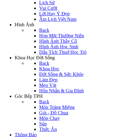
Lịch Sử
Vui Cười
Lời Hay Ý Đẹp
Âm Lịch Việt Nam
Hình Ảnh
Back
Họp Mặt Thường Niên
Hình Ảnh Thầy Cô
Hình Ảnh Học Sinh
Dấu Tích Thuở Học Trò
Khoa Học Đời Sống
Back
Khoa Học
Đời Sống & Sức Khỏe
Làm Đẹp
Mẹo Vặt
Hôn Nhân & Gia Đình
Góc Bếp TPH
Back
Món Tráng Miệng
Gỏi - Đồ Chua
Món Chay
Súp
Thức Ăn
Thông Báo