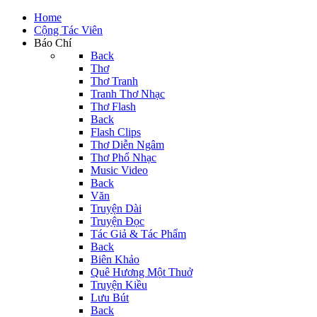
Home
Cộng Tác Viên
Báo Chí
Back
Thơ
Thơ Tranh
Tranh Thơ Nhạc
Thơ Flash
Back
Flash Clips
Thơ Diễn Ngâm
Thơ Phổ Nhạc
Music Video
Back
Văn
Truyện Dài
Truyện Đọc
Tác Giả & Tác Phẩm
Back
Biên Khảo
Quê Hương Một Thuở
Truyện Kiều
Lưu Bút
Back