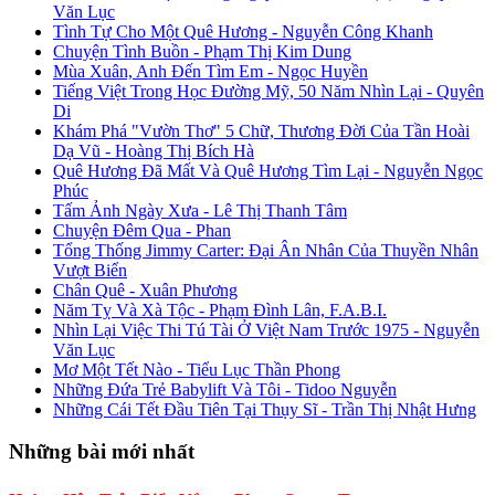
Văn Lục
Tình Tự Cho Một Quê Hương - Nguyễn Công Khanh
Chuyện Tình Buồn - Phạm Thị Kim Dung
Mùa Xuân, Anh Đến Tìm Em - Ngọc Huyền
Tiếng Việt Trong Học Đường Mỹ, 50 Năm Nhìn Lại - Quyên
Di
Khám Phá "Vườn Thơ" 5 Chữ, Thương Đời Của Tần Hoài
Dạ Vũ - Hoàng Thị Bích Hà
Quê Hương Đã Mất Và Quê Hương Tìm Lại - Nguyễn Ngọc
Phúc
Tấm Ảnh Ngày Xưa - Lê Thị Thanh Tâm
Chuyện Đêm Qua - Phan
Tổng Thống Jimmy Carter: Đại Ân Nhân Của Thuyền Nhân
Vượt Biển
Chân Quê - Xuân Phương
Năm Tỵ Và Xà Tộc - Phạm Đình Lân, F.A.B.I.
Nhìn Lại Việc Thi Tú Tài Ở Việt Nam Trước 1975 - Nguyễn
Văn Lục
Mơ Một Tết Nào - Tiểu Lục Thần Phong
Những Đứa Trẻ Babylift Và Tôi - Tidoo Nguyễn
Những Cái Tết Đầu Tiên Tại Thụy Sĩ - Trần Thị Nhật Hưng
Những bài mới nhất