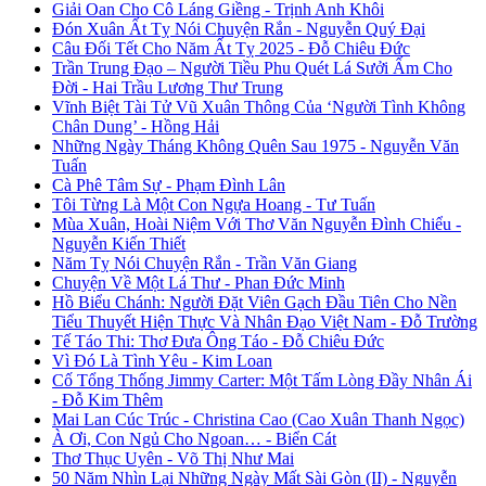
Giải Oan Cho Cô Láng Giềng - Trịnh Anh Khôi
Đón Xuân Ất Tỵ Nói Chuyện Rắn - Nguyễn Quý Đại
Câu Đối Tết Cho Năm Ất Tỵ 2025 - Đỗ Chiêu Đức
Trần Trung Đạo – Người Tiều Phu Quét Lá Sưởi Ấm Cho
Đời - Hai Trầu Lương Thư Trung
Vĩnh Biệt Tài Tử Vũ Xuân Thông Của ‘Người Tình Không
Chân Dung’ - Hồng Hải
Những Ngày Tháng Không Quên Sau 1975 - Nguyễn Văn
Tuấn
Cà Phê Tâm Sự - Phạm Đình Lân
Tôi Từng Là Một Con Ngựa Hoang - Tư Tuấn
Mùa Xuân, Hoài Niệm Với Thơ Văn Nguyễn Đình Chiểu -
Nguyễn Kiến Thiết
Năm Tỵ Nói Chuyện Rắn - Trần Văn Giang
Chuyện Về Một Lá Thư - Phan Đức Minh
Hồ Biểu Chánh: Người Đặt Viên Gạch Đầu Tiên Cho Nền
Tiểu Thuyết Hiện Thực Và Nhân Đạo Việt Nam - Đỗ Trường
Tế Táo Thi: Thơ Đưa Ông Táo - Đỗ Chiêu Đức
Vì Đó Là Tình Yêu - Kim Loan
Cố Tổng Thống Jimmy Carter: Một Tấm Lòng Đầy Nhân Ái
- Đỗ Kim Thêm
Mai Lan Cúc Trúc - Christina Cao (Cao Xuân Thanh Ngọc)
À Ơi, Con Ngủ Cho Ngoan… - Biển Cát
Thơ Thục Uyên - Võ Thị Như Mai
50 Năm Nhìn Lại Những Ngày Mất Sài Gòn (II) - Nguyễn