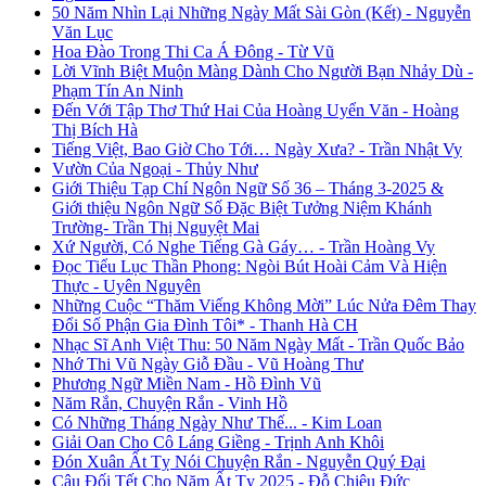
50 Năm Nhìn Lại Những Ngày Mất Sài Gòn (Kết) - Nguyễn
Văn Lục
Hoa Đào Trong Thi Ca Á Đông - Từ Vũ
Lời Vĩnh Biệt Muộn Màng Dành Cho Người Bạn Nhảy Dù -
Phạm Tín An Ninh
Đến Với Tập Thơ Thứ Hai Của Hoàng Uyển Văn - Hoàng
Thị Bích Hà
Tiếng Việt, Bao Giờ Cho Tới… Ngày Xưa? - Trần Nhật Vy
Vườn Của Ngoại - Thủy Như
Giới Thiệu Tạp Chí Ngôn Ngữ Số 36 – Tháng 3-2025 &
Giới thiệu Ngôn Ngữ Số Đặc Biệt Tưởng Niệm Khánh
Trường- Trần Thị Nguyệt Mai
Xứ Người, Có Nghe Tiếng Gà Gáy… - Trần Hoàng Vy
Đọc Tiểu Lục Thần Phong: Ngòi Bút Hoài Cảm Và Hiện
Thực - Uyên Nguyên
Những Cuộc “Thăm Viếng Không Mời” Lúc Nửa Đêm Thay
Đổi Số Phận Gia Đình Tôi* - Thanh Hà CH
Nhạc Sĩ Anh Việt Thu: 50 Năm Ngày Mất - Trần Quốc Bảo
Nhớ Thi Vũ Ngày Giỗ Đầu - Vũ Hoàng Thư
Phương Ngữ Miền Nam - Hồ Đình Vũ
Năm Rắn, Chuyện Rắn - Vinh Hồ
Có Những Tháng Ngày Như Thế... - Kim Loan
Giải Oan Cho Cô Láng Giềng - Trịnh Anh Khôi
Đón Xuân Ất Tỵ Nói Chuyện Rắn - Nguyễn Quý Đại
Câu Đối Tết Cho Năm Ất Tỵ 2025 - Đỗ Chiêu Đức