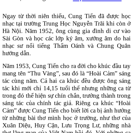
Ngay từ thời niên thiếu, Cung Tiến đã được học
nhạc tại trường Trung Học Nguyễn Trãi khi còn ở
Hà Nội. Năm 1952, ông cùng gia đình di cư vào
Sài Gòn và học các lớp ký âm, xướng âm do hai
nhạc sư nổi tiếng Thẩm Oánh và Chung Quân
hướng dẫn.
Năm 1953, Cung Tiến cho ra đời cho khúc đầu tay
mang tên “Thu Vàng”, sau đó là “Hoài Cảm” sáng
tác cùng năm. Cả hai ca khúc đều được ông sáng
tác khi mới chỉ 14,15 tuổi thế nhưng những ca từ
trong đó thể hiện sự chín chắn, trưởng thành trong
sáng tác của chính tác giả. Riêng ca khúc “Hoài
Cảm” được Cung Tiến cho biết lời ca bị ảnh hưởng
từ những bài thơ mình học ở trường, như thơ của
Xuân Diệu, Huy Cận, Lưu Trọng Lư, những nhà
thơ lãng mạn của Việt Nam hồi đó. Với những ca