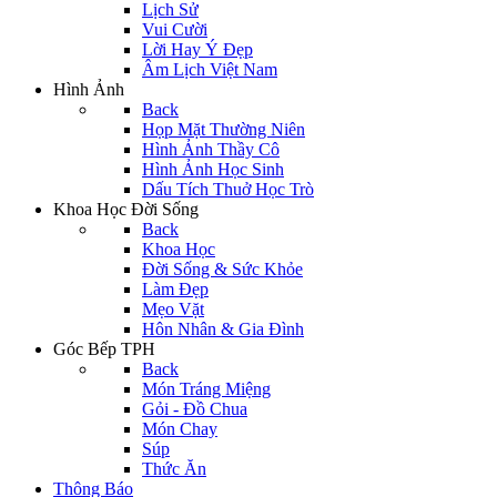
Lịch Sử
Vui Cười
Lời Hay Ý Đẹp
Âm Lịch Việt Nam
Hình Ảnh
Back
Họp Mặt Thường Niên
Hình Ảnh Thầy Cô
Hình Ảnh Học Sinh
Dấu Tích Thuở Học Trò
Khoa Học Đời Sống
Back
Khoa Học
Đời Sống & Sức Khỏe
Làm Đẹp
Mẹo Vặt
Hôn Nhân & Gia Đình
Góc Bếp TPH
Back
Món Tráng Miệng
Gỏi - Đồ Chua
Món Chay
Súp
Thức Ăn
Thông Báo