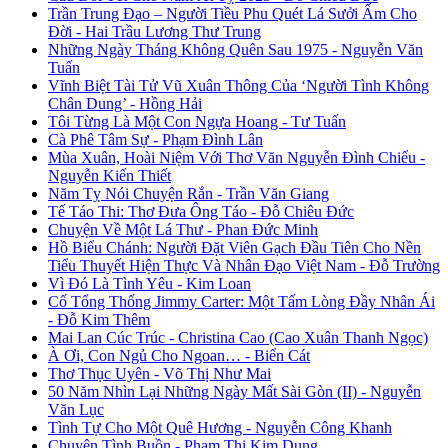
Trần Trung Đạo – Người Tiều Phu Quét Lá Sưởi Ấm Cho
Đời - Hai Trầu Lương Thư Trung
Những Ngày Tháng Không Quên Sau 1975 - Nguyễn Văn
Tuấn
Vĩnh Biệt Tài Tử Vũ Xuân Thông Của ‘Người Tình Không
Chân Dung’ - Hồng Hải
Tôi Từng Là Một Con Ngựa Hoang - Tư Tuấn
Cà Phê Tâm Sự - Phạm Đình Lân
Mùa Xuân, Hoài Niệm Với Thơ Văn Nguyễn Đình Chiểu -
Nguyễn Kiến Thiết
Năm Tỵ Nói Chuyện Rắn - Trần Văn Giang
Tế Táo Thi: Thơ Đưa Ông Táo - Đỗ Chiêu Đức
Chuyện Về Một Lá Thư - Phan Đức Minh
Hồ Biểu Chánh: Người Đặt Viên Gạch Đầu Tiên Cho Nền
Tiểu Thuyết Hiện Thực Và Nhân Đạo Việt Nam - Đỗ Trường
Vì Đó Là Tình Yêu - Kim Loan
Cố Tổng Thống Jimmy Carter: Một Tấm Lòng Đầy Nhân Ái
- Đỗ Kim Thêm
Mai Lan Cúc Trúc - Christina Cao (Cao Xuân Thanh Ngọc)
À Ơi, Con Ngủ Cho Ngoan… - Biển Cát
Thơ Thục Uyên - Võ Thị Như Mai
50 Năm Nhìn Lại Những Ngày Mất Sài Gòn (II) - Nguyễn
Văn Lục
Tình Tự Cho Một Quê Hương - Nguyễn Công Khanh
Chuyện Tình Buồn - Phạm Thị Kim Dung