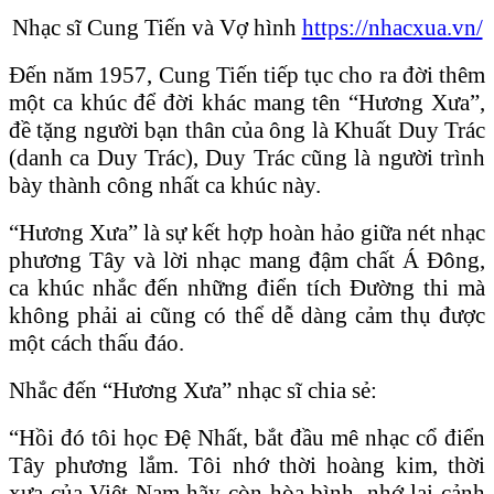
Nhạc sĩ Cung Tiến và Vợ hình
https://nhacxua.vn/
Đến năm 1957, Cung Tiến tiếp tục cho ra đời thêm
một ca khúc để đời khác mang tên “Hương Xưa”,
đề tặng người bạn thân của ông là Khuất Duy Trác
(danh ca Duy Trác), Duy Trác cũng là người trình
bày thành công nhất ca khúc này.
“Hương Xưa” là sự kết hợp hoàn hảo giữa nét nhạc
phương Tây và lời nhạc mang đậm chất Á Đông,
ca khúc nhắc đến những điển tích Đường thi mà
không phải ai cũng có thể dễ dàng cảm thụ được
một cách thấu đáo.
Nhắc đến “Hương Xưa” nhạc sĩ chia sẻ:
“Hồi đó tôi học Đệ Nhất, bắt đầu mê nhạc cổ điển
Tây phương lắm. Tôi nhớ thời hoàng kim, thời
xưa của Việt Nam hãy còn hòa bình, nhớ lại cảnh