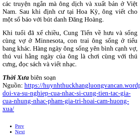
các truyện ngắn mà ông dịch và xuất bản ở Việt
Nam. Sau khi định cư tại Hoa Kỳ, ông viết cho
một số báo với bút danh Đăng Hoàng.
Khi tuổi đã xế chiều, Cung Tiến về hưu và sống
cùng vợ ở Minnesota, con trai ông sống ở tiểu
bang khác. Hàng ngày ông sống yên bình cạnh vợ,
thú vui hằng ngày của ông là chơi cùng với thú
cưng, đọc sách và viết nhạc.
Thời Xưa
biên soạn
Nguồn:
https://huynhthuckhangluongvancan.wordp
doi-va-su-nghiep-cua-nhac-si-cung-tien-tac-gia-
cua-nhung-nhac-pham-gia-tri-hoai-cam-huong-
xua/
Prev
Next