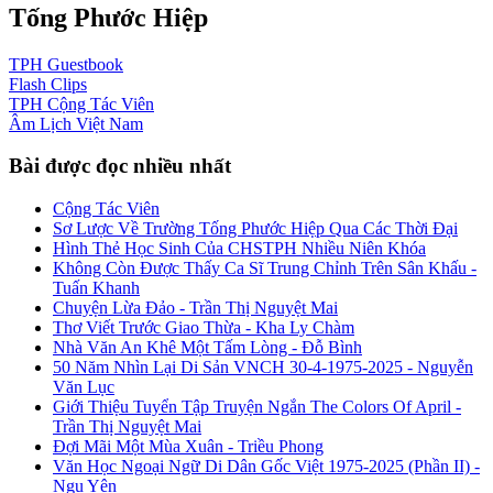
Tống Phước Hiệp
TPH
Guestbook
Flash
Clips
TPH
Cộng Tác Viên
Âm Lịch
Việt Nam
Bài được đọc nhiều nhất
Cộng Tác Viên
Sơ Lược Về Trường Tống Phước Hiệp Qua Các Thời Đại
Hình Thẻ Học Sinh Của CHSTPH Nhiều Niên Khóa
Không Còn Được Thấy Ca Sĩ Trung Chỉnh Trên Sân Khấu -
Tuấn Khanh
Chuyện Lừa Đảo - Trần Thị Nguyệt Mai
Thơ Viết Trước Giao Thừa - Kha Ly Chàm
Nhà Văn An Khê Một Tấm Lòng - Đỗ Bình
50 Năm Nhìn Lại Di Sản VNCH 30-4-1975-2025 - Nguyễn
Văn Lục
Giới Thiệu Tuyển Tập Truyện Ngắn The Colors Of April -
Trần Thị Nguyệt Mai
Đợi Mãi Một Mùa Xuân - Triều Phong
Văn Học Ngoại Ngữ Di Dân Gốc Việt 1975-2025 (Phần II) -
Ngu Yên