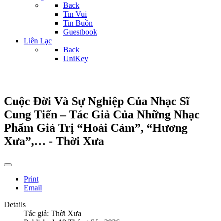
Back
Tin Vui
Tin Buồn
Guestbook
Liên Lạc
Back
UniKey
Cuộc Đời Và Sự Nghiệp Của Nhạc Sĩ
Cung Tiến – Tác Giả Của Những Nhạc
Phẩm Giá Trị “Hoài Cảm”, “Hương
Xưa”,… - Thời Xưa
Print
Email
Details
Tác giả:
Thời Xưa