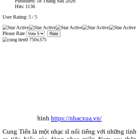
Published: 18 Tháng Sáu 2026
Hits: 1136
User Rating:
5
/
5
Please Rate
hình
https://nhacxua.vn/
Cung Tiến là một nhạc sĩ nổi tiếng với những tình