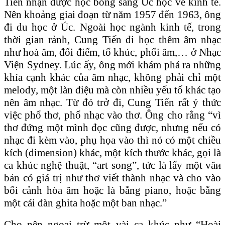
Tiến nhận được học bổng sang Úc học về kinh tế.
Nên khoảng giai đoạn từ năm 1957 đến 1963, ông
đi du học ở Úc. Ngoài học ngành kinh tế, trong
thời gian rảnh, Cung Tiến đi học thêm âm nhạc
như hoà âm, đối điểm, tổ khúc, phối âm,… ở Nhạc
Viện Sydney. Lúc ấy, ông mới khám phá ra những
khía cạnh khác của âm nhạc, không phải chỉ một
melody, một làn điệu mà còn nhiều yếu tố khác tạo
nên âm nhạc. Từ đó trở đi, Cung Tiến rất ý thức
việc phổ thơ, phổ nhạc vào thơ. Ông cho rằng “vì
thơ đứng một mình đọc cũng được, nhưng nếu có
nhạc đi kèm vào, phụ họa vào thì nó có một chiều
kích (dimension) khác, một kích thước khác, gọi là
ca khúc nghệ thuật, “art song”, tức là lấy một văи
bản có giá trị như thơ viết thành nhạc và cho vào
bối cảnh hòa âm hoặc là bằng piano, hoặc bằng
một cái đàn ghita hoặc một ban nhạc.”
Cho nên ngoại trừ một vài ca khúc như “Hoài