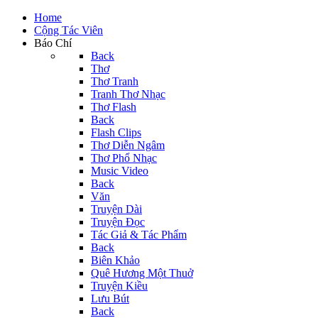
Home
Cộng Tác Viên
Báo Chí
Back
Thơ
Thơ Tranh
Tranh Thơ Nhạc
Thơ Flash
Back
Flash Clips
Thơ Diễn Ngâm
Thơ Phổ Nhạc
Music Video
Back
Văn
Truyện Dài
Truyện Đọc
Tác Giả & Tác Phẩm
Back
Biên Khảo
Quê Hương Một Thuở
Truyện Kiều
Lưu Bút
Back