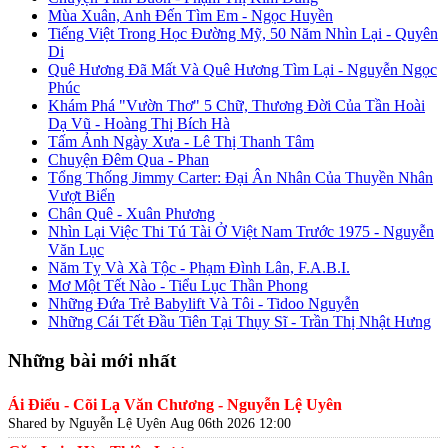
Mùa Xuân, Anh Đến Tìm Em - Ngọc Huyền
Tiếng Việt Trong Học Đường Mỹ, 50 Năm Nhìn Lại - Quyên
Di
Quê Hương Đã Mất Và Quê Hương Tìm Lại - Nguyễn Ngọc
Phúc
Khám Phá "Vườn Thơ" 5 Chữ, Thương Đời Của Tần Hoài
Dạ Vũ - Hoàng Thị Bích Hà
Tấm Ảnh Ngày Xưa - Lê Thị Thanh Tâm
Chuyện Đêm Qua - Phan
Tổng Thống Jimmy Carter: Đại Ân Nhân Của Thuyền Nhân
Vượt Biển
Chân Quê - Xuân Phương
Nhìn Lại Việc Thi Tú Tài Ở Việt Nam Trước 1975 - Nguyễn
Văn Lục
Năm Tỵ Và Xà Tộc - Phạm Đình Lân, F.A.B.I.
Mơ Một Tết Nào - Tiểu Lục Thần Phong
Những Đứa Trẻ Babylift Và Tôi - Tidoo Nguyễn
Những Cái Tết Đầu Tiên Tại Thụy Sĩ - Trần Thị Nhật Hưng
Những bài mới nhất
Ái Điểu - Cõi Lạ Văn Chương - Nguyễn Lệ Uyên
Shared by Nguyễn Lệ Uyên
Aug 06th 2026 12:00