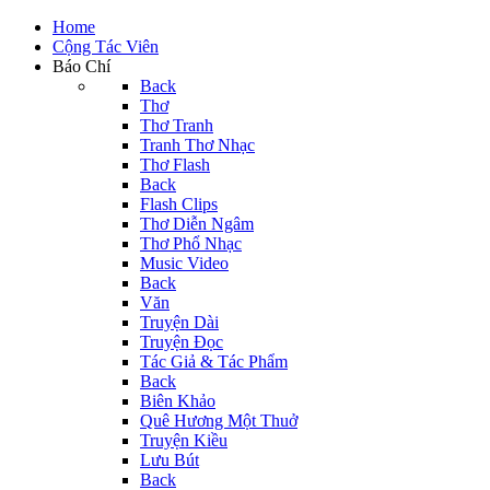
Home
Cộng Tác Viên
Báo Chí
Back
Thơ
Thơ Tranh
Tranh Thơ Nhạc
Thơ Flash
Back
Flash Clips
Thơ Diễn Ngâm
Thơ Phổ Nhạc
Music Video
Back
Văn
Truyện Dài
Truyện Đọc
Tác Giả & Tác Phẩm
Back
Biên Khảo
Quê Hương Một Thuở
Truyện Kiều
Lưu Bút
Back