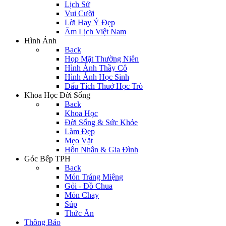
Lịch Sử
Vui Cười
Lời Hay Ý Đẹp
Âm Lịch Việt Nam
Hình Ảnh
Back
Họp Mặt Thường Niên
Hình Ảnh Thầy Cô
Hình Ảnh Học Sinh
Dấu Tích Thuở Học Trò
Khoa Học Đời Sống
Back
Khoa Học
Đời Sống & Sức Khỏe
Làm Đẹp
Mẹo Vặt
Hôn Nhân & Gia Đình
Góc Bếp TPH
Back
Món Tráng Miệng
Gỏi - Đồ Chua
Món Chay
Súp
Thức Ăn
Thông Báo