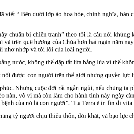
đã viết “ Bên dưới lớp áo hoa hòe, chính nghĩa, bản c
y chuẩn bị chiến tranh” theo tôi là câu nói khủng k
hí và trên quê hương của Chúa hơn hai ngàn năm nay
i nhơ nhớp và tội lỗi của loài người.
ng nước, không thể dập tắt lửa bằng lửa vì thế không
t nối được con người trên thế giới nhưng quyền lực l
húc. Nhưng cuộc đời rất ngắn ngủi, nếu chúng ta ph
o nàn, vô vị mà còn làm cho hành tinh này ngày càn
bệnh của nó là con người”. “La Terra è in fin di vita 
àng tỷ người chịu thiếu thốn, đói khát, và bạo lực c