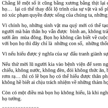
Chẳng lẽ một số ít cũng bằng xương bằng thịt lại 
họ… lại có thể thay đổi lộ trình của sự vật và số
nó xúc phạm quyền được sống của chúng ta, những b
Vì chính họ, những sinh vật ma quỷ mới có thể tạo 
người mà bản thân họ vẫn được bình an, không trả
sưởi ấm mùa đông. Bọn họ không cần biết về cuộc s
với bọn họ thì đây chỉ là những con số, những thốn
Vì nếu hiểu được ý nghĩa của sự đấu tranh giành 
Nếu thử mời lũ người kia vào bệnh viện để xem ngư
chiếu, không nước, không đèn, đói không thức ăn,
rơm rạ… thì có lẽ bọn họ có thể hiểu được thân p
không hề biết ai chịu trách nhiệm về những thảm họ
Còn có một điều mà bọn họ không hiểu, là khi nghĩ
họ tưởng.