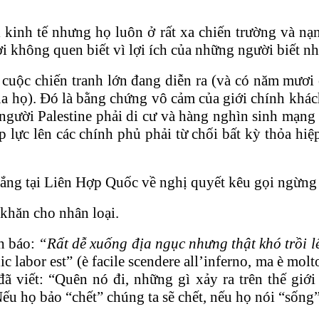
 kinh tế nhưng họ luôn ở rất xa chiến trường và nạ
i không quen biết vì lợi ích của những người biết n
 hai cuộc chiến tranh lớn đang diễn ra (và có năm m
a họ). Đó là bằng chứng vô cảm của giới chính khác
người Palestine phải di cư và hàng nghìn sinh mạng 
 lực lên các chính phủ phải từ chối bất kỳ thỏa hiệ
trắng tại Liên Hợp Quốc về nghị quyết kêu gọi ngừng
 khăn cho nhân loại.
nh báo:
“Rất dễ xuống địa ngục nhưng thật khó trồi l
labor est” (è facile scendere all’inferno, ma è molto
đã viết: “Quên nó đi, những gì xảy ra trên thế gi
ếu họ bảo “chết” chúng ta sẽ chết, nếu họ nói “sống