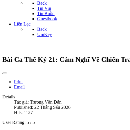
Back
Tin Vui
Tin Buồn
Guestbook
Liên Lạc
Back
UniKey
Bài Ca Thế Kỷ 21: Cảm Nghĩ Về Chiến Tr
Print
Email
Details
Tác giả:
Trương Văn Dân
Published: 22 Tháng Sáu 2026
Hits: 1127
User Rating:
5
/
5