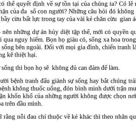
có thể quyết định về sự tồn tại của chúng ta? Có lẽ
 phận của đa số con người? Những câu hỏi đó không c
ầy cừu bất lực trong tay của vài kẻ chăn cừu gian á
nên những dự án hủy diệt tập thể, mới có quyền quy
i qua nguy hiểm. Bọn họ giàu có, sống xa hoa trong
ống bên ngoài. Đối với mọi gia đình, chiến tranh 
g kê thiệt hại.
sự sống thì bọn họ sẽ không đủ can đảm để làm.
ời bệnh tranh đấu giành sự sống hay bắt chúng trả
 bệnh không thuốc uống, đón bình minh dưới trận 
hận khốn khổ của những người không được chọn nơi 
a trên đầu mình.
 rằng nỗi đau chỉ thuộc về kẻ khác thì theo nhân 