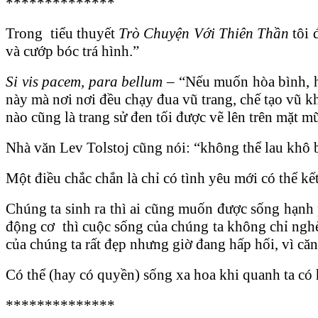
**************
Trong tiểu thuyết
Trò Chuyện Với Thiên Thần
tôi 
và cướp bóc trá hình.”
Si vis pacem, para bellum
– “Nếu muốn hòa bình, hã
này mà nơi nơi đều chạy đua vũ trang, chế tạo vũ k
nào cũng là trang sử đen tối được vẽ lên trên mặt mũ
Nhà văn Lev Tolstoj cũng nói: “không thể lau khô bằ
Một điều chắc chắn là chỉ có tình yêu mới có thể kế
Chúng ta sinh ra thì ai cũng muốn được sống hạnh p
động cơ thì cuộc sống của chúng ta không chỉ nghè
của chúng ta rất đẹp nhưng giờ đang hấp hối, vì căn 
Có thể (hay có quyền) sống xa hoa khi quanh ta có h
**************