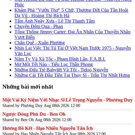
Phúc
Khám Phá "Vườn Thơ" 5 Chữ, Thương Đời Của Tần Hoài
Dạ Vũ - Hoàng Thị Bích Hà
Tấm Ảnh Ngày Xưa - Lê Thị Thanh Tâm
Chuyện Đêm Qua - Phan
Tổng Thống Jimmy Carter: Đại Ân Nhân Của Thuyền Nhân
Vượt Biển
Chân Quê - Xuân Phương
Nhìn Lại Việc Thi Tú Tài Ở Việt Nam Trước 1975 - Nguyễn
Văn Lục
Năm Tỵ Và Xà Tộc - Phạm Đình Lân, F.A.B.I.
Mơ Một Tết Nào - Tiểu Lục Thần Phong
Những Đứa Trẻ Babylift Và Tôi - Tidoo Nguyễn
Những Cái Tết Đầu Tiên Tại Thụy Sĩ - Trần Thị Nhật Hưng
Những bài mới nhất
Một Vài Kỷ Niệm Với Nhạc Sĩ Lê Trọng Nguyễn - Phương Duy
Shared by Phương Duy
Aug 08th 2026 12:00
Ngược Dòng Phù Du - Ben Oh
Shared by Ben Oh
Aug 08th 2026 12:00
Hương Bồ Kết - Hạo Nhiên Nguyễn Tấn Ích
Shared by Hạo Nhiên Nguyễn Tấn Ích
Aug 08th 2026 12:00