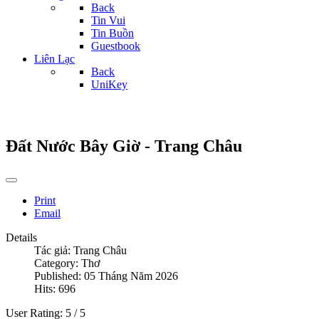
Back
Tin Vui
Tin Buồn
Guestbook
Liên Lạc
Back
UniKey
Đất Nước Bây Giờ - Trang Châu
Print
Email
Details
Tác giả:
Trang Châu
Category:
Thơ
Published: 05 Tháng Năm 2026
Hits: 696
User Rating:
5
/
5