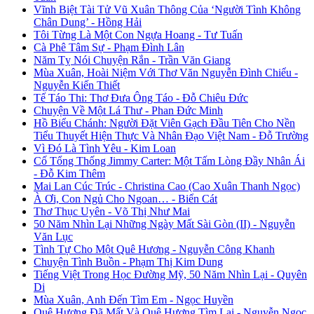
Vĩnh Biệt Tài Tử Vũ Xuân Thông Của ‘Người Tình Không
Chân Dung’ - Hồng Hải
Tôi Từng Là Một Con Ngựa Hoang - Tư Tuấn
Cà Phê Tâm Sự - Phạm Đình Lân
Năm Tỵ Nói Chuyện Rắn - Trần Văn Giang
Mùa Xuân, Hoài Niệm Với Thơ Văn Nguyễn Đình Chiểu -
Nguyễn Kiến Thiết
Tế Táo Thi: Thơ Đưa Ông Táo - Đỗ Chiêu Đức
Chuyện Về Một Lá Thư - Phan Đức Minh
Hồ Biểu Chánh: Người Đặt Viên Gạch Đầu Tiên Cho Nền
Tiểu Thuyết Hiện Thực Và Nhân Đạo Việt Nam - Đỗ Trường
Vì Đó Là Tình Yêu - Kim Loan
Cố Tổng Thống Jimmy Carter: Một Tấm Lòng Đầy Nhân Ái
- Đỗ Kim Thêm
Mai Lan Cúc Trúc - Christina Cao (Cao Xuân Thanh Ngọc)
À Ơi, Con Ngủ Cho Ngoan… - Biển Cát
Thơ Thục Uyên - Võ Thị Như Mai
50 Năm Nhìn Lại Những Ngày Mất Sài Gòn (II) - Nguyễn
Văn Lục
Tình Tự Cho Một Quê Hương - Nguyễn Công Khanh
Chuyện Tình Buồn - Phạm Thị Kim Dung
Tiếng Việt Trong Học Đường Mỹ, 50 Năm Nhìn Lại - Quyên
Di
Mùa Xuân, Anh Đến Tìm Em - Ngọc Huyền
Quê Hương Đã Mất Và Quê Hương Tìm Lại - Nguyễn Ngọc