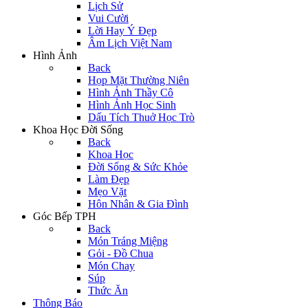
Lịch Sử
Vui Cười
Lời Hay Ý Đẹp
Âm Lịch Việt Nam
Hình Ảnh
Back
Họp Mặt Thường Niên
Hình Ảnh Thầy Cô
Hình Ảnh Học Sinh
Dấu Tích Thuở Học Trò
Khoa Học Đời Sống
Back
Khoa Học
Đời Sống & Sức Khỏe
Làm Đẹp
Mẹo Vặt
Hôn Nhân & Gia Đình
Góc Bếp TPH
Back
Món Tráng Miệng
Gỏi - Đồ Chua
Món Chay
Súp
Thức Ăn
Thông Báo