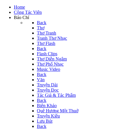
Home
Cộng Tác Viên
Báo Chí
Back
Thơ
Thơ Tranh
Tranh Thơ Nhạc
Thơ Flash
Back
Flash Clips
Thơ Diễn Ngâm
Thơ Phổ Nhạc
Music Video
Back
Văn
Truyện Dài
Truyện Đọc
Tác Giả & Tác Phẩm
Back
Biên Khảo
Quê Hương Một Thuở
Truyện Kiều
Lưu Bút
Back