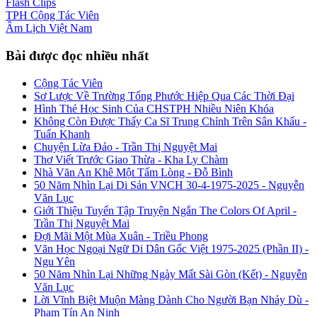
Flash
Clips
TPH
Cộng Tác Viên
Âm Lịch
Việt Nam
Bài được đọc nhiều nhất
Cộng Tác Viên
Sơ Lược Về Trường Tống Phước Hiệp Qua Các Thời Đại
Hình Thẻ Học Sinh Của CHSTPH Nhiều Niên Khóa
Không Còn Được Thấy Ca Sĩ Trung Chỉnh Trên Sân Khấu -
Tuấn Khanh
Chuyện Lừa Đảo - Trần Thị Nguyệt Mai
Thơ Viết Trước Giao Thừa - Kha Ly Chàm
Nhà Văn An Khê Một Tấm Lòng - Đỗ Bình
50 Năm Nhìn Lại Di Sản VNCH 30-4-1975-2025 - Nguyễn
Văn Lục
Giới Thiệu Tuyển Tập Truyện Ngắn The Colors Of April -
Trần Thị Nguyệt Mai
Đợi Mãi Một Mùa Xuân - Triều Phong
Văn Học Ngoại Ngữ Di Dân Gốc Việt 1975-2025 (Phần II) -
Ngu Yên
50 Năm Nhìn Lại Những Ngày Mất Sài Gòn (Kết) - Nguyễn
Văn Lục
Lời Vĩnh Biệt Muộn Màng Dành Cho Người Bạn Nhảy Dù -
Phạm Tín An Ninh