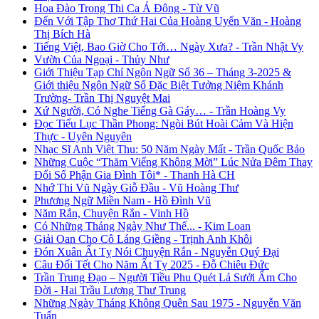
Hoa Đào Trong Thi Ca Á Đông - Từ Vũ
Đến Với Tập Thơ Thứ Hai Của Hoàng Uyển Văn - Hoàng
Thị Bích Hà
Tiếng Việt, Bao Giờ Cho Tới… Ngày Xưa? - Trần Nhật Vy
Vườn Của Ngoại - Thủy Như
Giới Thiệu Tạp Chí Ngôn Ngữ Số 36 – Tháng 3-2025 &
Giới thiệu Ngôn Ngữ Số Đặc Biệt Tưởng Niệm Khánh
Trường- Trần Thị Nguyệt Mai
Xứ Người, Có Nghe Tiếng Gà Gáy… - Trần Hoàng Vy
Đọc Tiểu Lục Thần Phong: Ngòi Bút Hoài Cảm Và Hiện
Thực - Uyên Nguyên
Nhạc Sĩ Anh Việt Thu: 50 Năm Ngày Mất - Trần Quốc Bảo
Những Cuộc “Thăm Viếng Không Mời” Lúc Nửa Đêm Thay
Đổi Số Phận Gia Đình Tôi* - Thanh Hà CH
Nhớ Thi Vũ Ngày Giỗ Đầu - Vũ Hoàng Thư
Phương Ngữ Miền Nam - Hồ Đình Vũ
Năm Rắn, Chuyện Rắn - Vinh Hồ
Có Những Tháng Ngày Như Thế... - Kim Loan
Giải Oan Cho Cô Láng Giềng - Trịnh Anh Khôi
Đón Xuân Ất Tỵ Nói Chuyện Rắn - Nguyễn Quý Đại
Câu Đối Tết Cho Năm Ất Tỵ 2025 - Đỗ Chiêu Đức
Trần Trung Đạo – Người Tiều Phu Quét Lá Sưởi Ấm Cho
Đời - Hai Trầu Lương Thư Trung
Những Ngày Tháng Không Quên Sau 1975 - Nguyễn Văn
Tuấn