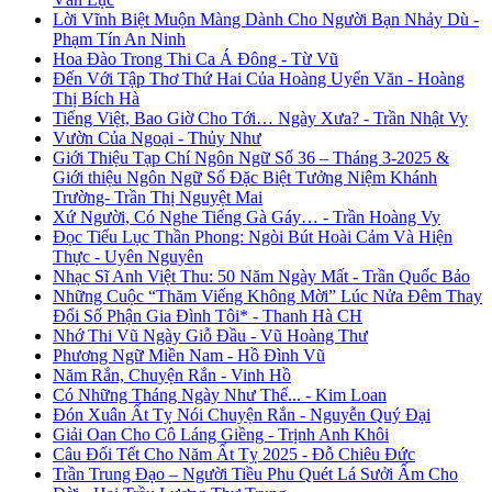
Lời Vĩnh Biệt Muộn Màng Dành Cho Người Bạn Nhảy Dù -
Phạm Tín An Ninh
Hoa Đào Trong Thi Ca Á Đông - Từ Vũ
Đến Với Tập Thơ Thứ Hai Của Hoàng Uyển Văn - Hoàng
Thị Bích Hà
Tiếng Việt, Bao Giờ Cho Tới… Ngày Xưa? - Trần Nhật Vy
Vườn Của Ngoại - Thủy Như
Giới Thiệu Tạp Chí Ngôn Ngữ Số 36 – Tháng 3-2025 &
Giới thiệu Ngôn Ngữ Số Đặc Biệt Tưởng Niệm Khánh
Trường- Trần Thị Nguyệt Mai
Xứ Người, Có Nghe Tiếng Gà Gáy… - Trần Hoàng Vy
Đọc Tiểu Lục Thần Phong: Ngòi Bút Hoài Cảm Và Hiện
Thực - Uyên Nguyên
Nhạc Sĩ Anh Việt Thu: 50 Năm Ngày Mất - Trần Quốc Bảo
Những Cuộc “Thăm Viếng Không Mời” Lúc Nửa Đêm Thay
Đổi Số Phận Gia Đình Tôi* - Thanh Hà CH
Nhớ Thi Vũ Ngày Giỗ Đầu - Vũ Hoàng Thư
Phương Ngữ Miền Nam - Hồ Đình Vũ
Năm Rắn, Chuyện Rắn - Vinh Hồ
Có Những Tháng Ngày Như Thế... - Kim Loan
Đón Xuân Ất Tỵ Nói Chuyện Rắn - Nguyễn Quý Đại
Giải Oan Cho Cô Láng Giềng - Trịnh Anh Khôi
Câu Đối Tết Cho Năm Ất Tỵ 2025 - Đỗ Chiêu Đức
Trần Trung Đạo – Người Tiều Phu Quét Lá Sưởi Ấm Cho