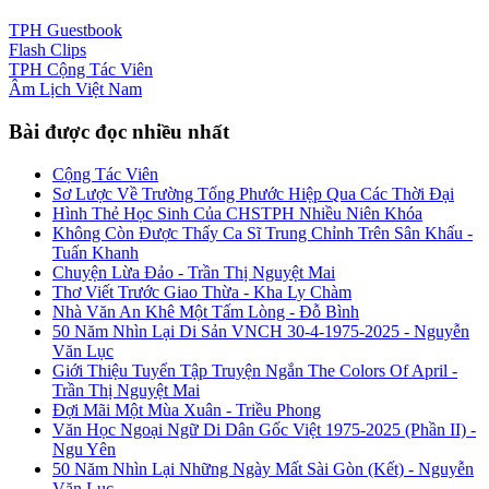
TPH
Guestbook
Flash
Clips
TPH
Cộng Tác Viên
Âm Lịch
Việt Nam
Bài được đọc nhiều nhất
Cộng Tác Viên
Sơ Lược Về Trường Tống Phước Hiệp Qua Các Thời Đại
Hình Thẻ Học Sinh Của CHSTPH Nhiều Niên Khóa
Không Còn Được Thấy Ca Sĩ Trung Chỉnh Trên Sân Khấu -
Tuấn Khanh
Chuyện Lừa Đảo - Trần Thị Nguyệt Mai
Thơ Viết Trước Giao Thừa - Kha Ly Chàm
Nhà Văn An Khê Một Tấm Lòng - Đỗ Bình
50 Năm Nhìn Lại Di Sản VNCH 30-4-1975-2025 - Nguyễn
Văn Lục
Giới Thiệu Tuyển Tập Truyện Ngắn The Colors Of April -
Trần Thị Nguyệt Mai
Đợi Mãi Một Mùa Xuân - Triều Phong
Văn Học Ngoại Ngữ Di Dân Gốc Việt 1975-2025 (Phần II) -
Ngu Yên
50 Năm Nhìn Lại Những Ngày Mất Sài Gòn (Kết) - Nguyễn
Văn Lục