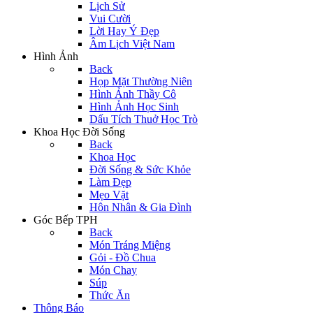
Lịch Sử
Vui Cười
Lời Hay Ý Đẹp
Âm Lịch Việt Nam
Hình Ảnh
Back
Họp Mặt Thường Niên
Hình Ảnh Thầy Cô
Hình Ảnh Học Sinh
Dấu Tích Thuở Học Trò
Khoa Học Đời Sống
Back
Khoa Học
Đời Sống & Sức Khỏe
Làm Đẹp
Mẹo Vặt
Hôn Nhân & Gia Đình
Góc Bếp TPH
Back
Món Tráng Miệng
Gỏi - Đồ Chua
Món Chay
Súp
Thức Ăn
Thông Báo