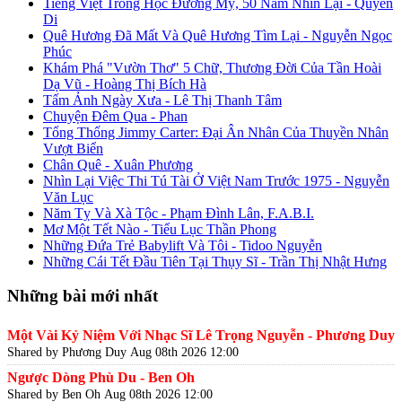
Tiếng Việt Trong Học Đường Mỹ, 50 Năm Nhìn Lại - Quyên
Di
Quê Hương Đã Mất Và Quê Hương Tìm Lại - Nguyễn Ngọc
Phúc
Khám Phá "Vườn Thơ" 5 Chữ, Thương Đời Của Tần Hoài
Dạ Vũ - Hoàng Thị Bích Hà
Tấm Ảnh Ngày Xưa - Lê Thị Thanh Tâm
Chuyện Đêm Qua - Phan
Tổng Thống Jimmy Carter: Đại Ân Nhân Của Thuyền Nhân
Vượt Biển
Chân Quê - Xuân Phương
Nhìn Lại Việc Thi Tú Tài Ở Việt Nam Trước 1975 - Nguyễn
Văn Lục
Năm Tỵ Và Xà Tộc - Phạm Đình Lân, F.A.B.I.
Mơ Một Tết Nào - Tiểu Lục Thần Phong
Những Đứa Trẻ Babylift Và Tôi - Tidoo Nguyễn
Những Cái Tết Đầu Tiên Tại Thụy Sĩ - Trần Thị Nhật Hưng
Những bài mới nhất
Một Vài Kỷ Niệm Với Nhạc Sĩ Lê Trọng Nguyễn - Phương Duy
Shared by Phương Duy
Aug 08th 2026 12:00
Ngược Dòng Phù Du - Ben Oh
Shared by Ben Oh
Aug 08th 2026 12:00