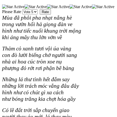
Please Rate
Mùa đã phôi pha nhạt nắng hè
trong vườn hối hả giọng đàn ve
hình như tiếc nuối khung trời mộng
khi áng mây thu lởn vởn về
Thảm cỏ xanh tươi vội úa vàng
con đò lười biếng chở người sang
nhà ai hoa cúc tròn xoe nụ
phượng đỏ rớt rơi phận bẽ bàng
Những lá thư tình hết đắm say
những lời trách móc vẳng đâu đây
hình như có chút gì xa cách
như bóng trăng kia chợt hóa gầy
Có lẽ đất trời sắp chuyển giao
người thay áo mới, lá thay màu