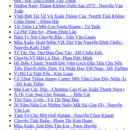
Đời - Hai Trầu Lương Thư Trung
Những Ngày Tháng Không Quên Sau 1975 - Nguyễn Văn
Tuấn
Vĩnh Biệt Tài Tử Vũ Xuân Thông Của ‘Người Tình Không
Chân Dung’ - Hồng Hải
Tôi Từng Là Một Con Ngựa Hoang - Tư Tuấn
Cà Phê Tâm Sự - Phạm Đình Lân
Năm Tỵ Nói Chuyện Rắn - Trần Văn Giang
Mùa Xuân, Hoài Niệm Với Thơ Văn Nguyễn Đình Chiểu -
Nguyễn Kiến Thiết
Tế Táo Thi: Thơ Đưa Ông Táo - Đỗ Chiêu Đức
Chuyện Về Một Lá Thư - Phan Đức Minh
Hồ Biểu Chánh: Người Đặt Viên Gạch Đầu Tiên Cho Nền
Tiểu Thuyết Hiện Thực Và Nhân Đạo Việt Nam - Đỗ Trường
Vì Đó Là Tình Yêu - Kim Loan
Cố Tổng Thống Jimmy Carter: Một Tấm Lòng Đầy Nhân Ái
- Đỗ Kim Thêm
Mai Lan Cúc Trúc - Christina Cao (Cao Xuân Thanh Ngọc)
À Ơi, Con Ngủ Cho Ngoan… - Biển Cát
Thơ Thục Uyên - Võ Thị Như Mai
50 Năm Nhìn Lại Những Ngày Mất Sài Gòn (II) - Nguyễn
Văn Lục
Tình Tự Cho Một Quê Hương - Nguyễn Công Khanh
Chuyện Tình Buồn - Phạm Thị Kim Dung
Mùa Xuân, Anh Đến Tìm Em - Ngọc Huyền