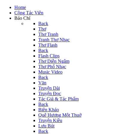
Home
Cộng Tác Viên
Báo Chí
Back
Thơ
Thơ Tranh
Tranh Thơ Nhạc
Thơ Flash
Back
Flash Clips
Thơ Diễn Ngâm
Thơ Phổ Nhạc
Music Video
Back
Văn
Truyện Dài
Truyện Đọc
Tác Giả & Tác Phẩm
Back
Biên Khảo
Quê Hương Một Thuở
Truyện Kiều
Lưu Bút
Back