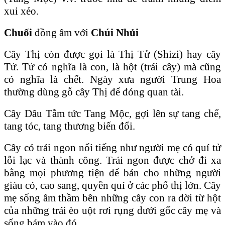
xui xẻo.
C
huối
đồng âm với
Chúi Nhủi
Cây Thị còn được gọi là Thị Tử (Shizi) hay cây
Tử. Tử có nghĩa là con, là hột (trái cây) mà cũng
có nghĩa là chết. Ngày xưa người Trung Hoa
thường dùng gỗ cây Thị để đóng quan tài.
Cây Dâu Tằm tức Tang Mộc, gợi lên sự tang chế,
tang tóc, tang thương biến đổi.
Cây có trái ngon nổi tiếng như người mẹ có quí tử
lỗi lạc và thành công. Trái ngon được chở đi xa
bằng mọi phương tiện để bán cho những người
giàu có, cao sang, quyền quí ở các phố thị lớn. Cây
mẹ sống âm thầm bên những cây con ra đời từ hột
của những trái èo uột rơi rụng dưới gốc cây mẹ và
sống bám vào đó.