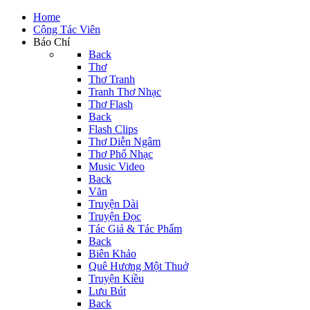
Home
Cộng Tác Viên
Báo Chí
Back
Thơ
Thơ Tranh
Tranh Thơ Nhạc
Thơ Flash
Back
Flash Clips
Thơ Diễn Ngâm
Thơ Phổ Nhạc
Music Video
Back
Văn
Truyện Dài
Truyện Đọc
Tác Giả & Tác Phẩm
Back
Biên Khảo
Quê Hương Một Thuở
Truyện Kiều
Lưu Bút
Back