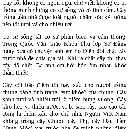
Cây cối không có ngôn ngữ, chữ viết, không có trí
thông minh nhưng có sự sống và có tình cảm. Cây
trồng gần nhà được loài người chăm sóc kỹ lưỡng
nên tốt tươi và cho nhiều trái.
Có sự sống tất có sự phản biện và cảm thông.
Trong Quốc Văn Giáo Khoa Thư lớp Sơ Ɖẳng
ngày xưa có chuyện anh em họ Diên đòi chặt cây
trước nhà để chia gia tài. Khi ra chặt cây thì thấy
cây đã chết. Ba anh em hối hận ôm nhau khóc
thảm thiết!
Cây cối báo điềm tốt hay xấu cho người trồng
chúng bằng tình trạng “sức khỏe” của chúng. Cây
xanh tươi và nhiều trái là điềm hưng vượng. Cây
khô héo vì thiếu nước, vì bị sâu, rầy, cào cào tấn
công là điềm xấu cho chủ nhà. Người Việt Nam
không trồng cây Chuối, cây Thị, cây Dâu Tằm
(Tang Mộc) v.v. trước nhà để tránh những điềm