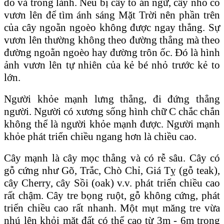
do và trong lành. Nếu bị cây to án ngữ, cây nhỏ cố
vươn lên để tìm ánh sáng Mặt Trời nên phần trên
của cây ngoằn ngoèo không được ngay thẳng. Sự
vươn lên thường không theo đường thẳng mà theo
đường ngoằn ngoèo hay đường trôn ốc. Ɖó là hình
ảnh vươn lên tự nhiên của kẻ bé nhỏ trước kẻ to
lớn.
Người khỏe mạnh lưng thẳng, đi đứng thẳng
người. Người có xương sống hình chữ C chắc chắn
không thể là người khỏe mạnh được. Người mạnh
khỏe phát triển chiều ngang hơn là chiều cao.
Cây mạnh là cây mọc thẳng và có rễ sâu. Cây có
gỗ cứng như Gõ, Trắc, Chò Chỉ, Giá Tỵ (gỗ teak),
cây Cherry, cây Sồi (oak) v.v. phát triển chiều cao
rất chậm. Cây tre bọng ruột, gỗ không cứng, phát
triển chiều cao rất nhanh. Một mụt măng tre vừa
nhú lên khỏi mặt đất có thể cao từ 3m - 6m trong