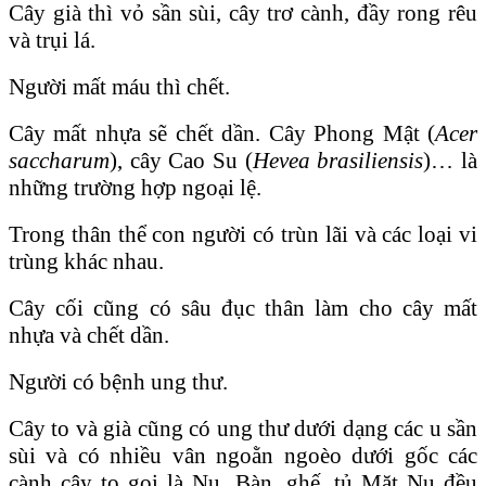
Cây già thì vỏ sần sùi, cây trơ cành, đầy rong rêu
và trụi lá.
Người mất máu thì chết.
Cây mất nhựa sẽ chết dần. Cây Phong Mật (
Acer
saccharum
), cây Cao Su (
Hevea brasiliensis
)… là
những trường hợp ngoại lệ.
Trong thân thể con người có trùn lãi và các loại vi
trùng khác nhau.
Cây cối cũng có sâu đục thân làm cho cây mất
nhựa và chết dần.
Người có bệnh ung thư.
Cây to và già cũng có ung thư dưới dạng các u sần
sùi và có nhiều vân ngoằn ngoèo dưới gốc các
cành cây to gọi là Nu. Bàn, ghế, tủ Mặt Nu đều