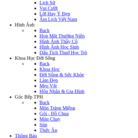
Lịch Sử
Vui Cười
Lời Hay Ý Đẹp
Âm Lịch Việt Nam
Hình Ảnh
Back
Họp Mặt Thường Niên
Hình Ảnh Thầy Cô
Hình Ảnh Học Sinh
Dấu Tích Thuở Học Trò
Khoa Học Đời Sống
Back
Khoa Học
Đời Sống & Sức Khỏe
Làm Đẹp
Mẹo Vặt
Hôn Nhân & Gia Đình
Góc Bếp TPH
Back
Món Tráng Miệng
Gỏi - Đồ Chua
Món Chay
Súp
Thức Ăn
Thông Báo