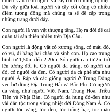
nhiên. Giữa con người và cây cối có những dị biệt.
Dù vậy giữa loài người và cây cối cũng có nhiều
điểm tương đồng mà chúng ta sẽ đề cập trong
những trang dưới đây.
Con người là vạn vật thượng tầng. Họ ra đời để cai
quản tài sản thiên nhiên trên Ɖịa Cầu.
Con người là động vật có xương sống, có máu đỏ,
có vú, đi bằng hai chân và sinh con. Họ cao trung
bình từ 1,50m đến 2,20m. Số người cao từ 2m trở
lên tương đối ít. Có người da trắng, có người da
đỏ, có người da đen. Có người da cà phê sữa như
người Á Rập và các giống người ở Trung Ɖông
ven bờ đông Ɖịa Trung Hải và Bắc Phi. Có người
da vàng như người Việt Nam, Trung Hoa, Triều
Tiên và Nhật Bản. Có người da hung đỏ-đen như
vài dân tộc trong vùng nhiệt đới Ɖông Nam Á. Có
người tóc vàng, tóc đen, tóc trắng bạc, tóc màu