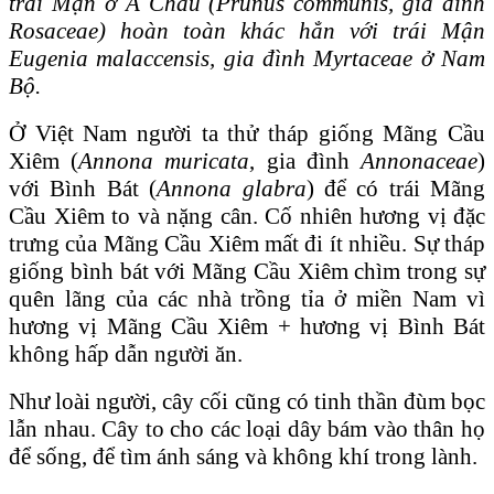
trái Mận ở Á Châu
(Prunus communis, gia đình
Rosaceae) hoàn toàn khác hẳn với trái Mận
Eugenia malaccensis, gia đình Myrtaceae ở Nam
Bộ.
Ở Việt Nam người ta thử tháp giống Mãng Cầu
Xiêm (
Annona muricata
, gia đình
Annonaceae
)
với Bình Bát (
Annona glabra
) để có trái Mãng
Cầu Xiêm to và nặng cân. Cố nhiên hương vị đặc
trưng của Mãng Cầu Xiêm mất đi ít nhiều. Sự tháp
giống bình bát với Mãng Cầu Xiêm chìm trong sự
quên lãng của các nhà trồng tỉa ở miền Nam vì
hương vị Mãng Cầu Xiêm + hương vị Bình Bát
không hấp dẫn người ăn.
Như loài người, cây cối cũng có tinh thần đùm bọc
lẫn nhau. Cây to cho các loại dây bám vào thân họ
để sống, để tìm ánh sáng và không khí trong lành.