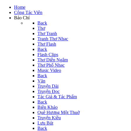
Home
Cộng Tác Viên
Báo Chí
Back
Thơ
Thơ Tranh
Tranh Thơ Nhạc
Thơ Flash
Back
Flash Clips
Thơ Diễn Ngâm
Thơ Phổ Nhạc
Music Video
Back
Văn
Truyện Dài
Truyện Đọc
Tác Giả & Tác Phẩm
Back
Biên Khảo
Quê Hương Một Thuở
Truyện Kiều
Lưu Bút
Back