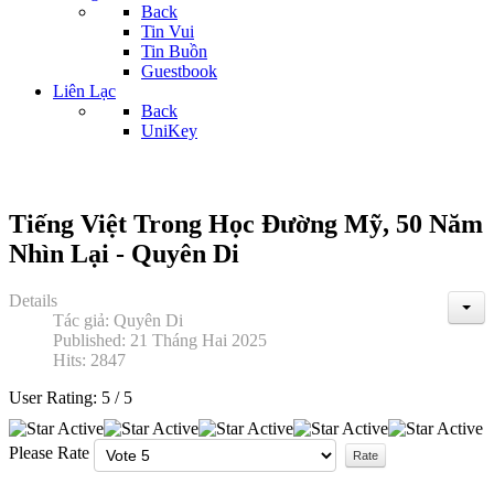
Back
Tin Vui
Tin Buồn
Guestbook
Liên Lạc
Back
UniKey
Tiếng Việt Trong Học Đường Mỹ, 50 Năm
Nhìn Lại - Quyên Di
Details
Tác giả:
Quyên Di
Published: 21 Tháng Hai 2025
Hits: 2847
User Rating:
5
/
5
Please Rate