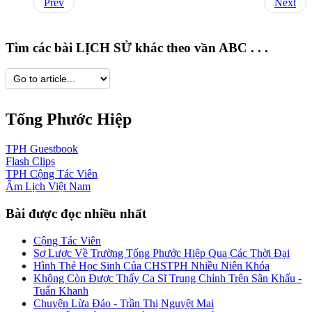
Prev
Next
Tìm các bài LỊCH SỬ khác theo vần ABC . . .
Tống Phước Hiệp
TPH
Guestbook
Flash
Clips
TPH
Cộng Tác Viên
Âm Lịch
Việt Nam
Bài được đọc nhiều nhất
Cộng Tác Viên
Sơ Lược Về Trường Tống Phước Hiệp Qua Các Thời Đại
Hình Thẻ Học Sinh Của CHSTPH Nhiều Niên Khóa
Không Còn Được Thấy Ca Sĩ Trung Chỉnh Trên Sân Khấu -
Tuấn Khanh
Chuyện Lừa Đảo - Trần Thị Nguyệt Mai