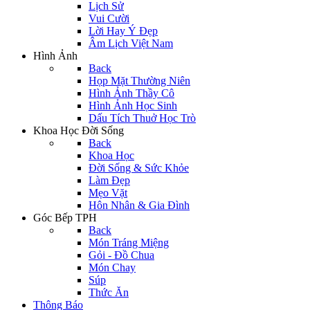
Lịch Sử
Vui Cười
Lời Hay Ý Đẹp
Âm Lịch Việt Nam
Hình Ảnh
Back
Họp Mặt Thường Niên
Hình Ảnh Thầy Cô
Hình Ảnh Học Sinh
Dấu Tích Thuở Học Trò
Khoa Học Đời Sống
Back
Khoa Học
Đời Sống & Sức Khỏe
Làm Đẹp
Mẹo Vặt
Hôn Nhân & Gia Đình
Góc Bếp TPH
Back
Món Tráng Miệng
Gỏi - Đồ Chua
Món Chay
Súp
Thức Ăn
Thông Báo