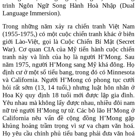
trình Ngôn Ngữ Song Hành Hoà Nhập (Dual
Language Immersion).
Trong những năm xảy ra chiến tranh Việt Nam
(1955-1975,) có một cuộc chiến tranh khác ở biên
giới Lào-Việt, gọi là Cuộc Chiến Bí Mật (Secret
War). Cơ quan CIA của Mỹ tiến hành cuộc chiến
tranh này và lính của họ là người H’Mong. Sau
năm 1975, người H’Mong sang Mỹ khá đông. Họ
định cư ở một số tiểu bang, trong đó có Minnesota
và California. Người H’Mong có phong tục cưới
hỏi rất sớm (13, 14 tuổi,) nhưng luật hôn nhân ở
Hoa Kỳ quy định 18 tuổi mới được lập gia đình.
Yêu nhau mà không lấy được nhau, nhiều đôi nam
nữ trẻ người H’Mong tự tử. Các bô lão H’Mong ở
California nêu vấn đề cộng đồng H’Mong gặp
khủng hoảng trầm trọng vì sự va chạm văn hoá.
Họ yêu cầu chính phủ tiểu bang phải đưa văn hoá