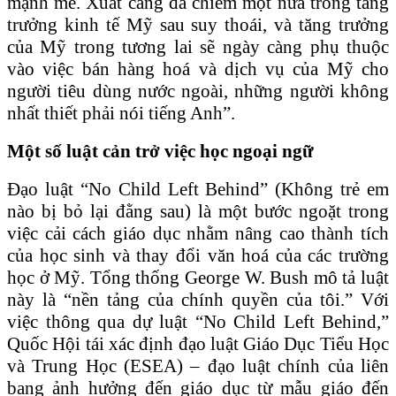
mạnh mẽ. Xuất cảng đã chiếm một nửa trong tăng
trưởng kinh tế Mỹ sau suy thoái, và tăng trưởng
của Mỹ trong tương lai sẽ ngày càng phụ thuộc
vào việc bán hàng hoá và dịch vụ của Mỹ cho
người tiêu dùng nước ngoài, những người không
nhất thiết phải nói tiếng Anh”.
Một số luật cản trở việc học ngoại ngữ
Đạo luật “No Child Left Behind” (Không trẻ em
nào bị bỏ lại đằng sau) là một bước ngoặt trong
việc cải cách giáo dục nhằm nâng cao thành tích
của học sinh và thay đổi văn hoá của các trường
học ở Mỹ. Tổng thống George W. Bush mô tả luật
này là “nền tảng của chính quyền của tôi.” Với
việc thông qua dự luật “No Child Left Behind,”
Quốc Hội tái xác định đạo luật Giáo Dục Tiểu Học
và Trung Học (ESEA) – đạo luật chính của liên
bang ảnh hưởng đến giáo dục từ mẫu giáo đến