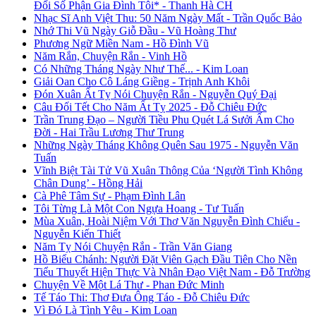
Đổi Số Phận Gia Đình Tôi* - Thanh Hà CH
Nhạc Sĩ Anh Việt Thu: 50 Năm Ngày Mất - Trần Quốc Bảo
Nhớ Thi Vũ Ngày Giỗ Đầu - Vũ Hoàng Thư
Phương Ngữ Miền Nam - Hồ Đình Vũ
Năm Rắn, Chuyện Rắn - Vinh Hồ
Có Những Tháng Ngày Như Thế... - Kim Loan
Giải Oan Cho Cô Láng Giềng - Trịnh Anh Khôi
Đón Xuân Ất Tỵ Nói Chuyện Rắn - Nguyễn Quý Đại
Câu Đối Tết Cho Năm Ất Tỵ 2025 - Đỗ Chiêu Đức
Trần Trung Đạo – Người Tiều Phu Quét Lá Sưởi Ấm Cho
Đời - Hai Trầu Lương Thư Trung
Những Ngày Tháng Không Quên Sau 1975 - Nguyễn Văn
Tuấn
Vĩnh Biệt Tài Tử Vũ Xuân Thông Của ‘Người Tình Không
Chân Dung’ - Hồng Hải
Cà Phê Tâm Sự - Phạm Đình Lân
Tôi Từng Là Một Con Ngựa Hoang - Tư Tuấn
Mùa Xuân, Hoài Niệm Với Thơ Văn Nguyễn Đình Chiểu -
Nguyễn Kiến Thiết
Năm Tỵ Nói Chuyện Rắn - Trần Văn Giang
Hồ Biểu Chánh: Người Đặt Viên Gạch Đầu Tiên Cho Nền
Tiểu Thuyết Hiện Thực Và Nhân Đạo Việt Nam - Đỗ Trường
Chuyện Về Một Lá Thư - Phan Đức Minh
Tế Táo Thi: Thơ Đưa Ông Táo - Đỗ Chiêu Đức
Vì Đó Là Tình Yêu - Kim Loan