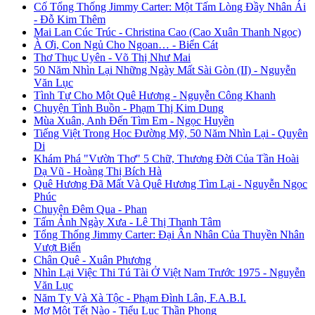
Cố Tổng Thống Jimmy Carter: Một Tấm Lòng Đầy Nhân Ái
- Đỗ Kim Thêm
Mai Lan Cúc Trúc - Christina Cao (Cao Xuân Thanh Ngọc)
À Ơi, Con Ngủ Cho Ngoan… - Biển Cát
Thơ Thục Uyên - Võ Thị Như Mai
50 Năm Nhìn Lại Những Ngày Mất Sài Gòn (II) - Nguyễn
Văn Lục
Tình Tự Cho Một Quê Hương - Nguyễn Công Khanh
Chuyện Tình Buồn - Phạm Thị Kim Dung
Mùa Xuân, Anh Đến Tìm Em - Ngọc Huyền
Tiếng Việt Trong Học Đường Mỹ, 50 Năm Nhìn Lại - Quyên
Di
Khám Phá "Vườn Thơ" 5 Chữ, Thương Đời Của Tần Hoài
Dạ Vũ - Hoàng Thị Bích Hà
Quê Hương Đã Mất Và Quê Hương Tìm Lại - Nguyễn Ngọc
Phúc
Chuyện Đêm Qua - Phan
Tấm Ảnh Ngày Xưa - Lê Thị Thanh Tâm
Tổng Thống Jimmy Carter: Đại Ân Nhân Của Thuyền Nhân
Vượt Biển
Chân Quê - Xuân Phương
Nhìn Lại Việc Thi Tú Tài Ở Việt Nam Trước 1975 - Nguyễn
Văn Lục
Năm Tỵ Và Xà Tộc - Phạm Đình Lân, F.A.B.I.
Mơ Một Tết Nào - Tiểu Lục Thần Phong