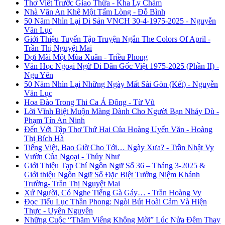
Thơ Viết Trước Giao Thừa - Kha Ly Chàm
Nhà Văn An Khê Một Tấm Lòng - Đỗ Bình
50 Năm Nhìn Lại Di Sản VNCH 30-4-1975-2025 - Nguyễn
Văn Lục
Giới Thiệu Tuyển Tập Truyện Ngắn The Colors Of April -
Trần Thị Nguyệt Mai
Đợi Mãi Một Mùa Xuân - Triều Phong
Văn Học Ngoại Ngữ Di Dân Gốc Việt 1975-2025 (Phần II) -
Ngu Yên
50 Năm Nhìn Lại Những Ngày Mất Sài Gòn (Kết) - Nguyễn
Văn Lục
Hoa Đào Trong Thi Ca Á Đông - Từ Vũ
Lời Vĩnh Biệt Muộn Màng Dành Cho Người Bạn Nhảy Dù -
Phạm Tín An Ninh
Đến Với Tập Thơ Thứ Hai Của Hoàng Uyển Văn - Hoàng
Thị Bích Hà
Tiếng Việt, Bao Giờ Cho Tới… Ngày Xưa? - Trần Nhật Vy
Vườn Của Ngoại - Thủy Như
Giới Thiệu Tạp Chí Ngôn Ngữ Số 36 – Tháng 3-2025 &
Giới thiệu Ngôn Ngữ Số Đặc Biệt Tưởng Niệm Khánh
Trường- Trần Thị Nguyệt Mai
Xứ Người, Có Nghe Tiếng Gà Gáy… - Trần Hoàng Vy
Đọc Tiểu Lục Thần Phong: Ngòi Bút Hoài Cảm Và Hiện
Thực - Uyên Nguyên
Những Cuộc “Thăm Viếng Không Mời” Lúc Nửa Đêm Thay