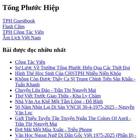
Tống Phước Hiệp
TPH
Guestbook
Flash
Clips
TPH
Cộng Tác Viên
Âm Lịch
Việt Nam
Bài được đọc nhiều nhất
Cộng Tác Viên
Sơ Lược Về Trường Tống Phước Hiệp Qua Các Thời Đại
Hình Thẻ Học Sinh Của CHSTPH Nhiều Niên Khóa
Không Còn Được Thấy Ca Sĩ Trung Chỉnh Trên Sân Khấu -
Tuấn Khanh
Chuyện Lừa Đảo - Trần Thị Nguyệt Mai
Thơ Viết Trước Giao Thừa - Kha Ly Chàm
Nhà Văn An Khê Một Tấm Lòng - Đỗ Bình
50 Năm Nhìn Lại Di Sản VNCH 30-4-1975-2025 - Nguyễn
Văn Lục
Giới Thiệu Tuyển Tập Truyện Ngắn The Colors Of April -
Trần Thị Nguyệt Mai
Đợi Mãi Một Mùa Xuân - Triều Phong
Văn Học Ngoại Ngữ Di Dân Gốc Việt 1975-2025 (Phần II) -