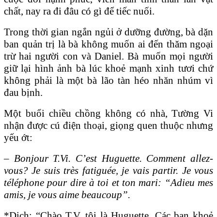
chất, nay ra đi đâu có gì để tiếc nuối.
Trong thời gian ngắn ngủi ở dưỡng đường, bà dặn
ban quản trị là bà không muốn ai đến thăm ngoại
trừ hai người con và Daniel. Bà muốn mọi người
giữ lại hình ảnh bà lúc khoẻ mạnh xinh tươi chứ
không phải là một bà lão tàn héo nhăn nhúm vì
đau bịnh.
Một buổi chiều chồng không có nhà, Tường Vi
nhận được cú điện thoại, giọng quen thuộc nhưng
yếu ớt:
–
Bonjour T.Vi. C’est Huguette. Comment allez-
vous? Je suis très fatiguée, je vais partir. Je vous
téléphone pour dire à toi et ton mari: “Adieu mes
amis, je vous aime beaucoup”.
*Dịch: “Chào T.V, tôi là Huguette. Các bạn khoẻ