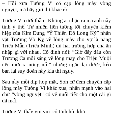
– Hồi xưa Tường Vi có cặp lông mày vòng
nguyệt, mà bây giờ thì khác rồi.
Tường Vi cười thầm. Không ai nhận ra mà anh nầy
tinh ý thế. Tự nhiên liên tưởng tới chuyện kiếm
hiệp của Kim Dung “Ỷ Thiên Đồ Long Ký” nhân
vật Trương Vô Kỵ vẽ lông mày cho vợ là nàng
Triệu Mẫn (Triệu Minh) dù hai trường hợp chả ăn
nhập gì với nhau. Cô định nói: “Giờ đây đâu còn
Trương Ca mỗi sáng vẽ lông mày cho Triệu Muội
nên mới ra nông nổi” nhưng ngăn lại được, kẻo
bạn lại suy đoán nầy kia thì nguy.
Sau nầy mỗi dịp họp mặt, Sơn cứ đem chuyện cặp
lông mày Tường Vi khác xưa, nhấn mạnh vào hai
chữ “vòng nguyệt” có vẻ nuối tiếc cho một cái gì
đã mất.
Tường Vi thấy vui vui, cố tình hỏi khó: