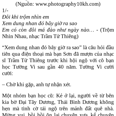
(Nguồn: www.photography10kh.com)
1/-
Đôi khi trộm nhìn em
Xem dung nhan đó bây giờ ra sao
Em có còn đôi má đào như ngày nào… -
(Trộm
Nhìn Nhau, nhạc Trầm Tử Thiêng)
“Xem dung nhan đó bây giờ ra sao” là câu hỏi đầu
tiên qua điện thoại mà bạn Sơn đã mượn của nhạc
sĩ Trầm Tử Thiêng trước khi hội ngộ với cô bạn
học Tường Vi sau gần 40 năm. Tường Vi cười
cười:
– Chờ khi gặp, anh tự nhận xét.
Một nhóm bạn học cũ: Kẻ ở lại, người về từ bên
kia bờ Đại Tây Dương, Thái Bình Dương không
hẹn mà tình cờ tái ngộ trên mảnh đất quê nhà.
Mừng vui, bồi hồi ôn lại chuyện xưa, kể chuyện