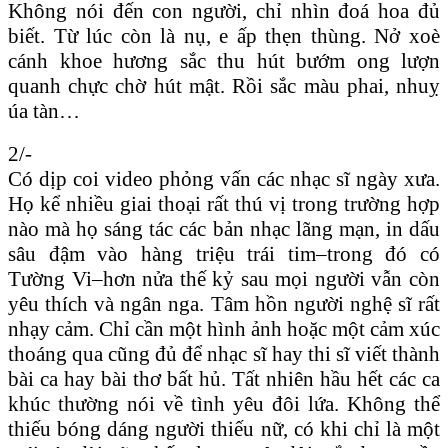
Không nói đến con người, chỉ nhìn đoá hoa đủ
biết. Từ lúc còn là nụ, e ấp thẹn thùng. Nở xoè
cánh khoe hương sắc thu hút bướm ong lượn
quanh chực chờ hút mật. Rồi sắc màu phai, nhuỵ
úa tàn…
2/-
Có dịp coi video phỏng vấn các nhạc sĩ ngày xưa.
Họ kể nhiều giai thoại rất thú vị trong trường hợp
nào mà họ sáng tác các bản nhạc lãng mạn, in dấu
sâu đậm vào hàng triệu trái tim–trong đó có
Tường Vi–hơn nửa thế kỷ sau mọi người vẫn còn
yêu thích và ngân nga. Tâm hồn người nghệ sĩ rất
nhạy cảm. Chỉ cần một hình ảnh hoặc một cảm xúc
thoáng qua cũng đủ để nhạc sĩ hay thi sĩ viết thành
bài ca hay bài thơ bất hủ. Tất nhiên hầu hết các ca
khúc thường nói về tình yêu đôi lứa. Không thể
thiếu bóng dáng người thiếu nữ, có khi chỉ là một