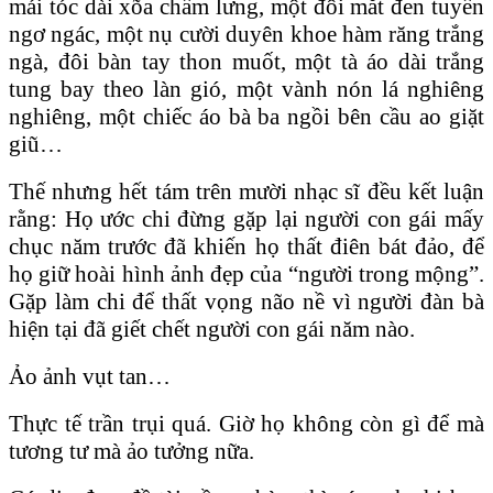
mái tóc dài xõa chấm lưng, một đôi mắt đen tuyền
ngơ ngác, một nụ cười duyên khoe hàm răng trắng
ngà, đôi bàn tay thon muốt, một tà áo dài trắng
tung bay theo làn gió, một vành nón lá nghiêng
nghiêng, một chiếc áo bà ba ngồi bên cầu ao giặt
giũ…
Thế nhưng hết tám trên mười nhạc sĩ đều kết luận
rằng: Họ ước chi đừng gặp lại người con gái mấy
chục năm trước đã khiến họ thất điên bát đảo, để
họ giữ hoài hình ảnh đẹp của “người trong mộng”.
Gặp làm chi để thất vọng não nề vì người đàn bà
hiện tại đã giết chết người con gái năm nào.
Ảo ảnh vụt tan…
Thực tế trần trụi quá. Giờ họ không còn gì để mà
tương tư mà ảo tưởng nữa.