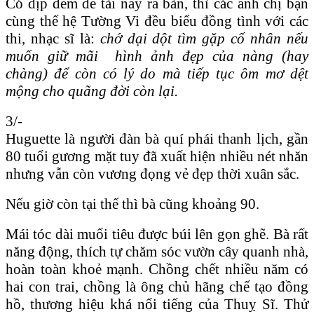
Có dịp đem đề tài nầy ra bàn, thì các anh chị bạn
cùng thế hệ Tường Vi đều biểu đồng tình với các
thi, nhạc sĩ là:
chớ dại dột tìm gặp cố nhân nếu
muốn giữ mãi hình ảnh đẹp của nàng (hay
chàng) để còn có lý do mà tiếp tục ôm mơ dệt
mộng cho quãng đời còn lại.
3/-
Huguette là người đàn bà quí phái thanh lịch, gần
80 tuổi gương mặt tuy đã xuất hiện nhiều nét nhăn
nhưng vẫn còn vương đọng vẻ đẹp thời xuân sắc.
Nếu giờ còn tại thế thì bà cũng khoảng 90.
Mái tóc dài muối tiêu được búi lên gọn ghẽ. Bà rất
năng động, thích tự chăm sóc vườn cây quanh nhà,
hoàn toàn khoẻ mạnh. Chồng chết nhiều năm có
hai con trai, chồng là ông chủ hãng chế tạo đồng
hồ, thương hiệu khá nổi tiếng của Thuỵ Sĩ. Thử