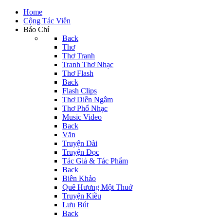
Home
Cộng Tác Viên
Báo Chí
Back
Thơ
Thơ Tranh
Tranh Thơ Nhạc
Thơ Flash
Back
Flash Clips
Thơ Diễn Ngâm
Thơ Phổ Nhạc
Music Video
Back
Văn
Truyện Dài
Truyện Đọc
Tác Giả & Tác Phẩm
Back
Biên Khảo
Quê Hương Một Thuở
Truyện Kiều
Lưu Bút
Back