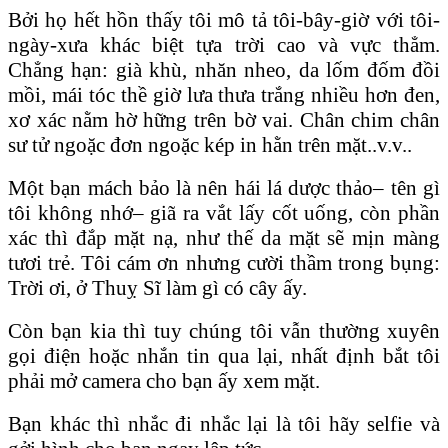
Bởi họ hết hồn thấy tôi mô tả tôi-bây-giờ với tôi-
ngày-xưa khác biệt tựa trời cao và vực thẳm.
Chẳng hạn: già khù, nhăn nheo, da lốm đốm đồi
mồi, mái tóc thề giờ lưa thưa trắng nhiều hơn đen,
xơ xác nằm hờ hững trên bờ vai. Chân chim chân
sư tử ngoặc đơn ngoặc kép in hằn trên mặt..v.v..
Một bạn mách bảo là nên hái lá dược thảo– tên gì
tôi không nhớ– giã ra vắt lấy cốt uống, còn phần
xác thì đắp mặt nạ, như thế da mặt sẽ mịn màng
tươi trẻ. Tôi cám ơn nhưng cười thầm trong bụng:
Trời ơi, ở Thuỵ Sĩ làm gì có cây ấy.
Còn bạn kia thì tuy chúng tôi vẫn thường xuyên
gọi điện hoặc nhắn tin qua lại, nhất định bắt tôi
phải mở camera cho bạn ấy xem mặt.
Bạn khác thì nhắc đi nhắc lại là tôi hãy selfie và