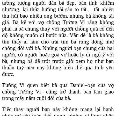
tưởng tượng người đàn bà đẹp, bản tính khiêm
nhượng, lại thừa hưởng tài sản to tát… tất nhiên
thu hút bao nhiêu ong bướm, nhưng bà không tái
giá. Bà kể với vợ chồng Tường Vi rằng không
phải là bà chung thuỷ với người chồng quá cố đến
độ không muốn đi bước nữa. Vấn đề là bà không
tìm thấy ai làm cho trái tim bà rung động như
chồng đối với bà. Những người bạn chung của hai
người, có người hoặc goá vợ hoặc ly dị ngỏ ý với
bà, nhưng bà đã trót trước giờ xem họ như bạn
thuần tuý nên nay không biến thể qua tình yêu
được.
Tường Vi quen biết bà qua Daniel–bạn của vợ
chồng Tường Vi– cũng trở thành bạn tâm giao
trong mấy năm cuối đời của bà.
Tiếc thay người bạn này không mang lại hạnh
phúc mà chỉ toàn thất vọng, nhưng vì lòng nhân