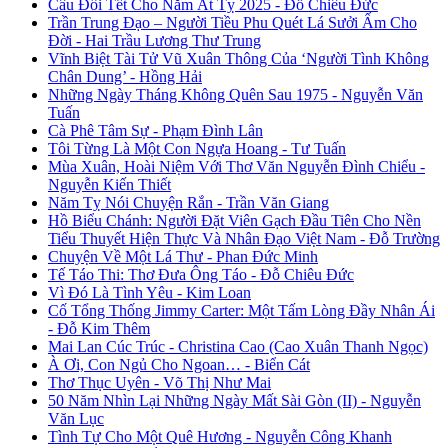
Câu Đối Tết Cho Năm Ất Tỵ 2025 - Đỗ Chiêu Đức
Trần Trung Đạo – Người Tiều Phu Quét Lá Sưởi Ấm Cho
Đời - Hai Trầu Lương Thư Trung
Vĩnh Biệt Tài Tử Vũ Xuân Thông Của ‘Người Tình Không
Chân Dung’ - Hồng Hải
Những Ngày Tháng Không Quên Sau 1975 - Nguyễn Văn
Tuấn
Cà Phê Tâm Sự - Phạm Đình Lân
Tôi Từng Là Một Con Ngựa Hoang - Tư Tuấn
Mùa Xuân, Hoài Niệm Với Thơ Văn Nguyễn Đình Chiểu -
Nguyễn Kiến Thiết
Năm Tỵ Nói Chuyện Rắn - Trần Văn Giang
Hồ Biểu Chánh: Người Đặt Viên Gạch Đầu Tiên Cho Nền
Tiểu Thuyết Hiện Thực Và Nhân Đạo Việt Nam - Đỗ Trường
Chuyện Về Một Lá Thư - Phan Đức Minh
Tế Táo Thi: Thơ Đưa Ông Táo - Đỗ Chiêu Đức
Vì Đó Là Tình Yêu - Kim Loan
Cố Tổng Thống Jimmy Carter: Một Tấm Lòng Đầy Nhân Ái
- Đỗ Kim Thêm
Mai Lan Cúc Trúc - Christina Cao (Cao Xuân Thanh Ngọc)
À Ơi, Con Ngủ Cho Ngoan… - Biển Cát
Thơ Thục Uyên - Võ Thị Như Mai
50 Năm Nhìn Lại Những Ngày Mất Sài Gòn (II) - Nguyễn
Văn Lục
Tình Tự Cho Một Quê Hương - Nguyễn Công Khanh