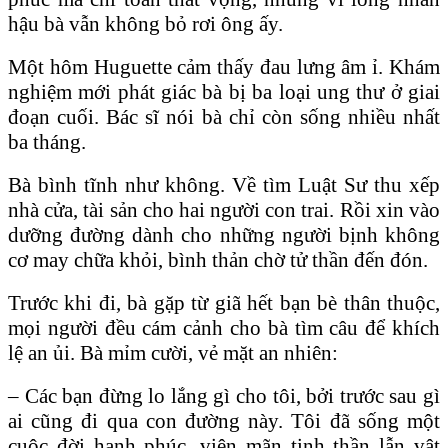
hậu bà vẫn không bỏ rơi ông ấy.
Một hôm Huguette cảm thấy đau lưng âm ỉ. Khám
nghiệm mới phát giác bà bị ba loại ung thư ở giai
đoạn cuối. Bác sĩ nói bà chỉ còn sống nhiều nhất
ba tháng.
Bà bình tĩnh như không. Về tìm Luật Sư thu xếp
nhà cửa, tài sản cho hai người con trai. Rồi xin vào
dưỡng đường dành cho những người bịnh không
cơ may chữa khỏi, bình thản chờ tử thần đến đón.
Trước khi đi, bà gặp từ giã hết bạn bè thân thuộc,
mọi người đều cám cảnh cho bà tìm câu để khích
lệ an ủi. Bà mỉm cười, vẻ mặt an nhiên:
– Các bạn đừng lo lắng gì cho tôi, bởi trước sau gì
ai cũng đi qua con đường này. Tôi đã sống một
cuộc đời hạnh phúc, viên mãn tinh thần lẫn vật