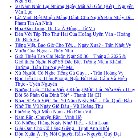
Ngu Yên
50 Năm Nhìn Lại Những Ngày Mất Sài Gòn (Kết) - Nguyễn
Văn Lục
Lời Vĩnh Biệt Muộn Màng Dành Cho Người Bạn Nhảy Dù -
Phạm Tín An Ninh
Hoa Đào Trong Thi Ca Á Đông - Từ Vũ
Đến Với Tập Thơ Thứ Hai Của Hoàng Uyển Văn - Hoàng
Thị Bích Hà
Tiếng Việt, Bao Giờ Cho Tới… Ngày Xưa? - Trần Nhật Vy
Vườn Của Ngoại - Thủy Như
Giới Thiệu Tạp Chí Ngôn Ngữ Số 36 – Tháng 3-2025 &
Giới thiệu Ngôn Ngữ Số Đặc Biệt Tưởng Niệm Khánh
Trường- Trần Thị Nguyệt Mai
Xứ Người, Có Nghe Tiếng Gà Gáy… - Trần Hoàng Vy
Đọc Tiểu Lục Thần Phong: Ngòi Bút Hoài Cảm Và Hiện
Thực - Uyên Nguyên
Những Cuộc “Thăm Viếng Không Mời” Lúc Nửa Đêm Thay
Đổi Số Phận Gia Đình Tôi* - Thanh Hà CH
Nhạc Sĩ Anh Việt Thu: 50 Năm Ngày Mất - Trần Quốc Bảo
Nhớ Thi Vũ Ngày Giỗ Đầu - Vũ Hoàng Thư
Phương Ngữ Miền Nam - Hồ Đình Vũ
Năm Rắn, Chuyện Rắn - Vinh Hồ
Có Những Tháng Ngày Như Thế... - Kim Loan
Giải Oan Cho Cô Láng Giềng - Trịnh Anh Khôi
Đón Xuân Ất Tỵ Nói Chuyện Rắn - Nguyễn Quý Đại