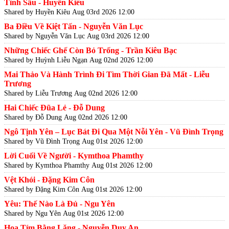
Tình Sầu - Huyền Kiêu
Shared by Huyền Kiêu
Aug 03rd 2026 12:00
Ba Điều Về Kiệt Tấn - Nguyễn Văn Lục
Shared by Nguyễn Văn Lục
Aug 03rd 2026 12:00
Những Chiếc Ghế Còn Bỏ Trống - Trần Kiêu Bạc
Shared by Huỳnh Liễu Ngạn
Aug 02nd 2026 12:00
Mai Thảo Và Hành Trình Đi Tìm Thời Gian Đã Mất - Liễu
Trương
Shared by Liễu Trương
Aug 02nd 2026 12:00
Hai Chiếc Đũa Lẻ - Đỗ Dung
Shared by Đỗ Dung
Aug 02nd 2026 12:00
Ngô Tịnh Yên – Lục Bát Đi Qua Một Nỗi Yên - Vũ Đình Trọng
Shared by Vũ Đình Trọng
Aug 01st 2026 12:00
Lời Cuối Về Người - Kymthoa Phamthy
Shared by Kymthoa Phamthy
Aug 01st 2026 12:00
Vệt Khói - Đặng Kim Côn
Shared by Đặng Kim Côn
Aug 01st 2026 12:00
Yêu: Thế Nào Là Đủ - Ngu Yên
Shared by Ngu Yên
Aug 01st 2026 12:00
Hoa Tím Bằng Lăng - Nguyễn Duy An