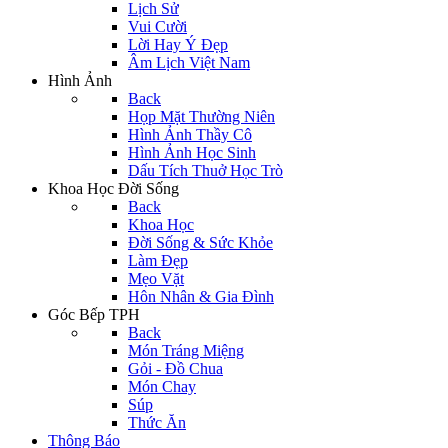
Lịch Sử
Vui Cười
Lời Hay Ý Đẹp
Âm Lịch Việt Nam
Hình Ảnh
Back
Họp Mặt Thường Niên
Hình Ảnh Thầy Cô
Hình Ảnh Học Sinh
Dấu Tích Thuở Học Trò
Khoa Học Đời Sống
Back
Khoa Học
Đời Sống & Sức Khỏe
Làm Đẹp
Mẹo Vặt
Hôn Nhân & Gia Đình
Góc Bếp TPH
Back
Món Tráng Miệng
Gỏi - Đồ Chua
Món Chay
Súp
Thức Ăn
Thông Báo