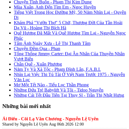
Chuyện Tình Buồn - Phạm Thị Kim Dung
Mùa Xuân, Anh Đến Tìm Em - Ngọc Huyền
Tiếng Việt Trong Học Đường Mỹ, 50 Năm Nhìn Lại - Quyên
Di
Khám Phá "Vườn Thơ" 5 Chữ, Thương Đời Của Tần Hoài
Dạ Vũ - Hoàng Thị Bích Hà
Quê Hương Đã Mất Và Quê Hương Tìm Lại - Nguyễn Ngọc
Phúc
Tấm Ảnh Ngày Xưa - Lê Thị Thanh Tâm
Chuyện Đêm Qua - Phan
Tổng Thống Jimmy Carter: Đại Ân Nhân Của Thuyền Nhân
Vượt Biển
Chân Quê - Xuân Phương
Năm Tỵ Và Xà Tộc - Phạm Đình Lân, F.A.B.I.
Nhìn Lại Việc Thi Tú Tài Ở Việt Nam Trước 1975 - Nguyễn
Văn Lục
Mơ Một Tết Nào - Tiểu Lục Thần Phong
Những Đứa Trẻ Babylift Và Tôi - Tidoo Nguyễn
Những Cái Tết Đầu Tiên Tại Thụy Sĩ - Trần Thị Nhật Hưng
Những bài mới nhất
Ái Điểu - Cõi Lạ Văn Chương - Nguyễn Lệ Uyên
Shared by Nguyễn Lệ Uyên
Aug 06th 2026 12:00