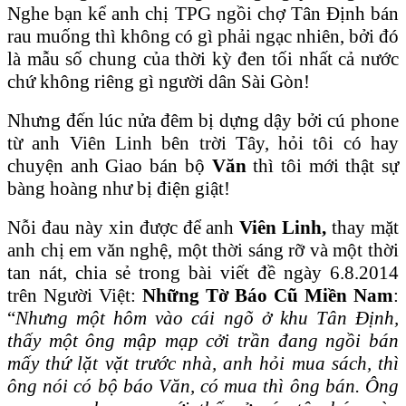
Nghe bạn kể anh chị TPG ngồi chợ Tân Định bán
rau muống thì không có gì phải ngạc nhiên, bởi đó
là mẫu số chung của thời kỳ đen tối nhất cả nước
chứ không riêng gì người dân Sài Gòn!
Nhưng đến lúc nửa đêm bị dựng dậy bởi cú phone
từ anh Viên Linh bên trời Tây, hỏi tôi có hay
chuyện anh Giao bán bộ
Văn
thì tôi mới thật sự
bàng hoàng như bị điện giật!
Nỗi đau này xin được để anh
Viên Linh,
thay mặt
anh chị em văn nghệ, một thời sáng rỡ và một thời
tan nát, chia sẻ trong bài viết đề ngày 6.8.2014
trên Người Việt:
Những Tờ Báo Cũ Miền Nam
:
“
Nhưng một hôm vào cái ngõ ở khu Tân Ðịnh,
thấy một ông mập mạp cởi trần đang ngồi bán
mấy thứ lặt vặt trước nhà, anh hỏi mua sách, thì
ông nói có bộ báo Văn, có mua thì ông bán. Ông