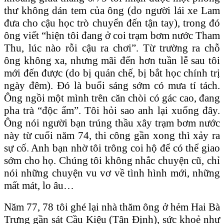
thư không dán tem của ông (do người lái xe Lam
đưa cho cậu học trò chuyển đến tận tay), trong đó
ông viết “hiện tôi đang ở coi trạm bơm nước Tham
Thu, lúc nào rỗi cậu ra chơi”. Từ trường ra chỗ
ông không xa, nhưng mãi đến hơn tuần lễ sau tôi
mới đến được (do bị quản chế, bị bắt học chính trị
ngày đêm). Đó là buổi sáng sớm có mưa tí tách.
Ông ngồi một mình trên căn chòi có gác cao, đang
pha trà “độc ẩm”. Tôi hỏi sao anh lại xuống đây.
Ông nói người bạn trúng thầu xây trạm bơm nước
này từ cuối năm 74, thi công gần xong thì xảy ra
sự cố. Anh bạn nhờ tôi trông coi hộ để có thể giao
sớm cho họ. Chúng tôi không nhắc chuyện cũ, chỉ
nói những chuyện vu vơ về tình hình mới, những
mất mát, lo âu…
Năm 77, 78 tôi ghé lại nhà thăm ông ở hẻm Hai Bà
Trưng gần sát Cầu Kiệu (Tân Định), sức khoẻ như