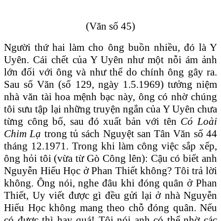
(Văn số 45)
Người thứ hai làm cho ông buồn nhiều, đó là Y
Uyên. Cái chết của Y Uyên như một nỗi ám ảnh
lớn đối với ông và như thể do chính ông gây ra.
Sau số Văn (số 129, ngày 1.5.1969) tưởng niệm
nhà văn tài hoa mệnh bạc này, ông có nhờ chúng
tôi sưu tập lại những truyện ngắn của Y Uyên chưa
từng công bố, sau đó xuất bản với tên
Có Loài
Chim Lạ
trong tủ sách Nguyệt san Tân Văn số 44
tháng 12.1971. Trong khi làm công việc sắp xếp,
ông hỏi tôi (vừa từ Gò Công lên): Cậu có biết anh
Nguyễn Hiếu Học ở Phan Thiết không? Tôi trả lời
không. Ông nói, nghe đâu khi đóng quân ở Phan
Thiết, Uy viết được gì đều gửi lại ở nhà Nguyễn
Hiếu Học không mang theo chỗ đóng quân. Nếu
có được thì hay quá! Tôi nói anh có thể nhờ các