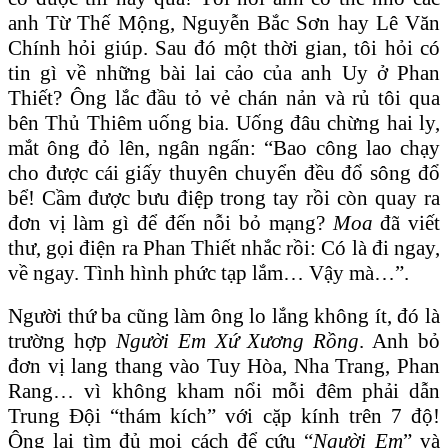
anh Từ Thế Mộng, Nguyễn Bắc Sơn hay Lê Văn
Chính hỏi giúp. Sau đó một thời gian, tôi hỏi có
tin gì về những bài lai cảo của anh Uy ở Phan
Thiết? Ông lắc đầu tỏ vẻ chán nản và rủ tôi qua
bên Thủ Thiêm uống bia. Uống đâu chừng hai ly,
mắt ông đỏ lên, ngân ngấn: “Bao công lao chạy
cho được cái giấy thuyên chuyển đều đổ sông đổ
bể! Cầm được bưu điệp trong tay rồi còn quay ra
đơn vị làm gì để đến nỗi bỏ mạng?
Moa
đã viết
thư, gọi điện ra Phan Thiết nhắc rồi: Có là đi ngay,
về ngay. Tình hình phức tạp lắm… Vậy mà…”.
Người thứ ba cũng làm ông lo lắng không ít, đó là
trường hợp
Người Em Xứ Xương Rồng
. Anh bỏ
đơn vị lang thang vào Tuy Hòa, Nha Trang, Phan
Rang… vì không kham nổi mỗi đêm phải dẫn
Trung Đội “thám kích” với cặp kính trên 7 độ!
Ông lại tìm đủ mọi cách để cứu “
Người Em
” và