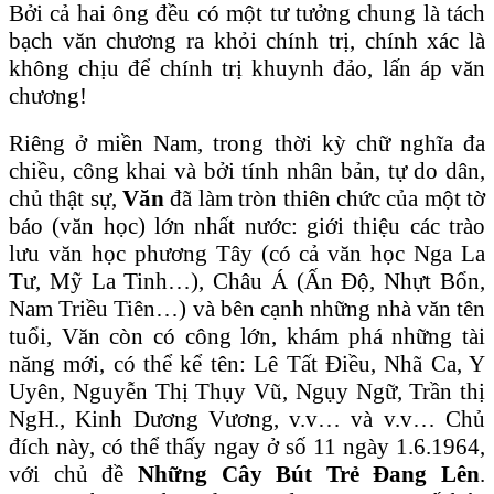
Bởi cả hai ông đều có một tư tưởng chung là tách
bạch văn chương ra khỏi chính trị, chính xác là
không chịu để chính trị khuynh đảo, lấn áp văn
chương!
Riêng ở miền Nam, trong thời kỳ chữ nghĩa đa
chiều, công khai và bởi tính nhân bản, tự do dân,
chủ thật sự,
Văn
đã làm tròn thiên chức của một tờ
báo (văn học) lớn nhất nước: giới thiệu các trào
lưu văn học phương Tây (có cả văn học Nga La
Tư, Mỹ La Tinh…), Châu Á (Ấn Độ, Nhựt Bổn,
Nam Triều Tiên…) và bên cạnh những nhà văn tên
tuổi, Văn còn có công lớn, khám phá những tài
năng mới, có thể kể tên: Lê Tất Điều, Nhã Ca, Y
Uyên, Nguyễn Thị Thụy Vũ, Ngụy Ngữ, Trần thị
NgH., Kinh Dương Vương, v.v… và v.v… Chủ
đích này, có thể thấy ngay ở số 11 ngày 1.6.1964,
với chủ đề
Những Cây Bút Trẻ Đang Lên
.