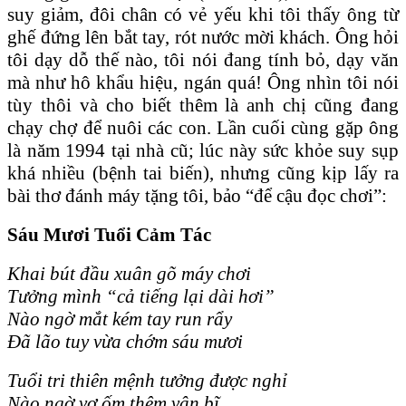
suy giảm, đôi chân có vẻ yếu khi tôi thấy ông từ
ghế đứng lên bắt tay, rót nước mời khách. Ông hỏi
tôi dạy dỗ thế nào, tôi nói đang tính bỏ, dạy văn
mà như hô khẩu hiệu, ngán quá! Ông nhìn tôi nói
tùy thôi và cho biết thêm là anh chị cũng đang
chạy chợ để nuôi các con. Lần cuối cùng gặp ông
là năm 1994 tại nhà cũ; lúc này sức khỏe suy sụp
khá nhiều (bệnh tai biến), nhưng cũng kịp lấy ra
bài thơ đánh máy tặng tôi, bảo “để cậu đọc chơi”:
Sáu Mươi Tuổi Cảm Tác
Khai bút đầu xuân gõ máy chơi
Tưởng mình “cả tiếng lại dài hơi”
Nào ngờ mắt kém tay run rẩy
Đã lão tuy vừa chớm sáu mươi
Tuổi tri thiên mệnh tưởng được nghỉ
Nào ngờ vợ ốm thêm vận bĩ