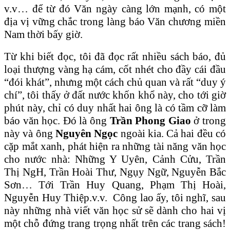
v.v… để từ đó Văn ngày càng lớn mạnh, có một
địa vị vững chắc trong làng báo Văn chương miền
Nam thời bấy giờ.
Từ khi biết đọc, tôi đã đọc rất nhiều sách báo, đủ
loại thượng vàng hạ cám, cốt nhét cho đầy cái đầu
“đói khát”, nhưng một cách chủ quan và rất “duy ý
chí”, tôi thấy ở đất nước khốn khổ này, cho tới giờ
phút này, chỉ có duy nhất hai ông là có tầm cỡ làm
báo văn học. Đó là ông
Trần Phong Giao
ở trong
này và ông
Nguyên Ngọc
ngoài kia. Cả hai đều có
cặp mắt xanh, phát hiện ra những tài năng văn học
cho nước nhà: Những Y Uyên, Cảnh Cửu, Trần
Thị NgH, Trần Hoài Thư, Ngụy Ngữ, Nguyễn Bắc
Sơn… Tới Trần Huy Quang, Phạm Thị Hoài,
Nguyễn Huy Thiệp.v.v. Công lao ấy, tôi nghĩ, sau
này những nhà viết văn học sử sẽ dành cho hai vị
một chỗ đứng trang trọng nhất trên các trang sách!