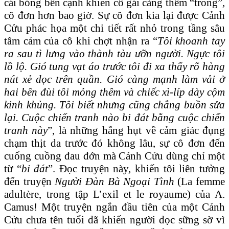
cái bóng bên cạnh khiến cô gái càng thêm “trống”,
cô đơn hơn bao giờ. Sự cô đơn kia lại được Cảnh
Cửu phác họa một chi tiết rất nhỏ trong tầng sâu
tâm cảm của cô khi chợt nhận ra “
Tôi khoanh tay
ra sau tì lưng vào thành tàu ưỡn người. Ngực tôi
lồ lộ. Gió tung vạt áo trước tôi đi xa thấy rõ hàng
nút xẻ dọc trên quần. Gió càng mạnh làm vải ở
hai bên đùi tôi mỏng thêm và chiếc xì-líp dày cộm
kinh khủng. Tôi biết nhưng cũng chẳng buồn sửa
lại. Cuộc chiến tranh nào bi đát bằng cuộc chiến
tranh này
”, là những hẫng hụt về cảm giác đụng
chạm thịt da trước đó không lâu, sự cô đơn đến
cuống cuồng đau đớn mà Cảnh Cửu dùng chỉ một
từ “
bi đát
”. Đọc truyện này, khiến tôi liên tưởng
đến truyện
Người Đàn Bà Ngoại Tình
(La femme
adultère, trong tập L’exil et le royaume) của A.
Camus! Một truyện ngắn đầu tiên của một Cảnh
Cửu chưa tên tuổi đã khiến người đọc sững sờ vì