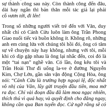
sự thành công sau này. Còn thành công đến đâu,
dài hay ngắn thì bản thân mỗi tác giả lại phải
cố
vươn tới, đi lên
!
Trong số những người viết trẻ đến với Văn, duy
nhất chỉ có Cảnh Cửu luôn làm ông Trần Phong
Giao nuối tiếc và buồn không ít. Không rõ, những
anh em cùng lứa với chúng tôi hồi đó, ông có tâm
sự về chuyện này hay không, nhưng với tôi, mỗi
khi có dịp gặp nhau là ông lại nhắc đến, coi đó là
một “tai nạn” nghề văn. Có lần, ông kêu tôi và
Trần Hoài Thư đi uống la-ve ở đường Nguyễn
Kim, Chợ Lớn, gần sân vận động Cộng Hòa, ông
nói: “
Cảnh Cửu là trường hợp ngoại lệ, độc nhất
vô nhị của Văn, lũy gửi truyện đầu tiên, moa mở
ra đọc. Chỉ vài đoạn đầu đã làm moa ngạc nhiên,
thích thú vì quá hay, và quyết định cho đăng ngay,
không cần qua Ban tuyển đọc. Cứ ngỡ rằng sẽ có