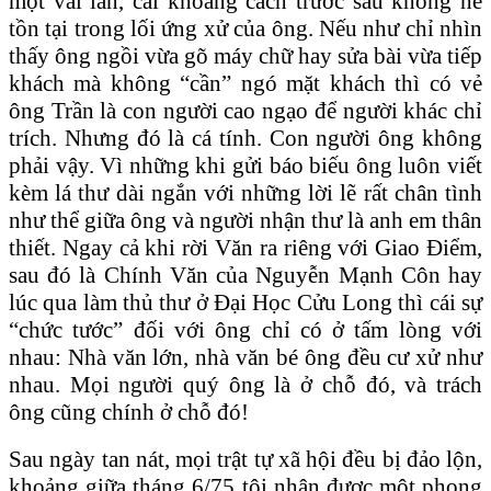
một vài lần, cái khoảng cách trước sau không hề
tồn tại trong lối ứng xử của ông. Nếu như chỉ nhìn
thấy ông ngồi vừa gõ máy chữ hay sửa bài vừa tiếp
khách mà không “cần” ngó mặt khách thì có vẻ
ông Trần là con người cao ngạo để người khác chỉ
trích. Nhưng đó là cá tính. Con người ông không
phải vậy. Vì những khi gửi báo biếu ông luôn viết
kèm lá thư dài ngắn với những lời lẽ rất chân tình
như thể giữa ông và người nhận thư là anh em thân
thiết. Ngay cả khi rời Văn ra riêng với Giao Điểm,
sau đó là Chính Văn của Nguyễn Mạnh Côn hay
lúc qua làm thủ thư ở Đại Học Cửu Long thì cái sự
“chức tước” đối với ông chỉ có ở tấm lòng với
nhau: Nhà văn lớn, nhà văn bé ông đều cư xử như
nhau. Mọi người quý ông là ở chỗ đó, và trách
ông cũng chính ở chỗ đó!
Sau ngày tan nát, mọi trật tự xã hội đều bị đảo lộn,
khoảng giữa tháng 6/75 tôi nhận được một phong