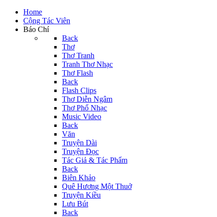
Home
Cộng Tác Viên
Báo Chí
Back
Thơ
Thơ Tranh
Tranh Thơ Nhạc
Thơ Flash
Back
Flash Clips
Thơ Diễn Ngâm
Thơ Phổ Nhạc
Music Video
Back
Văn
Truyện Dài
Truyện Đọc
Tác Giả & Tác Phẩm
Back
Biên Khảo
Quê Hương Một Thuở
Truyện Kiều
Lưu Bút
Back