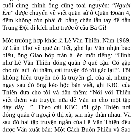
cuối cùng chính ông cũng toại nguyện: “
Người
Êm
” được chuyển về viết quân sử ở Quân Đoàn 4,
đêm không còn phải đi bằng chân lẫn tay để dẫn
Trung Đội đi kích như trước ở cầu Bà Gi!
Một trường hợp khác là Lê Văn Thiện. Năm 1969,
từ Cần Thơ về quê ăn Tết, ghé lại Văn nhận báo
biếu, ông Giao bóp trán à lên một tiếng: “Hình
như Lê Văn Thiện đóng quân ở quê cậu. Có gặp
cho tôi gửi lời thăm, cái truyện đó tôi gác lại!”. Tôi
không hiểu truyện đó là truyện gì, của ai, nhưng
ngay sau đó ông kéo hộc bàn viết, ghi KBC của
Thiện đưa cho tôi và dặn thêm: “Nói với Thiện
viết thêm vài truyện nữa để Văn in cho một tập
dày dày…”. Theo cái KBC, tôi gặp Thiện nơi
đóng quân ở ngoại ô thị xã, sau này thân nhau. Và
sau đó hai tập truyện ngắn của Lê Văn Thiện đều
được Văn xuất bản: Một Cách Buồn Phiền và Sao