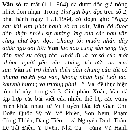
Văn
số ra mắt (1.1.1964) đã được độc giả nồng
nhiệt đón nhận. Trong
Thư gửi bạn đọc
trên số 2,
phát hành ngày 15.1.1964, có đoạn ghi: “
Ngay
sau khi vừa phát hành số ra mắt,
Văn
đã được
đón nhận nhiều sự hưởng ứng của các bạn văn
cũng như bạn đọc. Chúng tôi muốn nhân đây
được ngỏ đôi lời:
Văn
lúc nào cũng sẵn sàng tiếp
đón mọi sự cộng tác. Khởi đi là cơ sở của một
nhóm người yêu văn, chúng tôi ước ao mai
sau
Văn
sẽ trở thành diễn đàn chung của tất cả
những người yêu văn, không phân biệt tuổi tác,
khuynh hướng và trường phái…
”. Và, để thực hiện
tôn chỉ này, trong số 3, Giai phẩm Xuân, Văn đã
tập hợp các bài viết của nhiều thế hệ, các vùng
miền khác nhau, từ Vi Huyền Đắc tới Giản Chi,
Doãn Quốc Sỹ tới Võ Phiến, Sơn Nam, Phạm
Công Thiện, Đặng Tiến… và Nguyễn Đình Toàn,
Lê Tất Điều, Y Uyên, Nhã Ca… cùng Vũ Hạnh