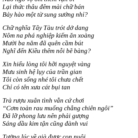
Lại thức thâu đêm mài chữ bán
Bảy hào một từ sung sướng nhỉ?
Chữ nghĩa Tây Tàu trót dở dang
Nôm na phá nghiệp kiếm ăn xoàng
Mười ba năm đã quên cầm bút
Nghĩ đến Kiều thêm nỗi bẽ bàng?
Xin hiểu lòng tôi hỡi nguyệt vàng
Mưu sinh hệ lụy của trần gian
Tôi còn sống nhé tôi chưa chết
Chỉ có tên xưa cát bụi tan
Trà rượu xuân tình vẫn cứ chơi
“Cơm toàn rau muống chẳng chiên ngôi”
Đã lỡ phong lưu nên phải gượng
Sáng dầu kim tận cũng đành vui
Tưởng lúc về già được con nuôi