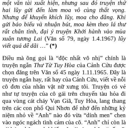
một văn tài xuất hiện, nhưng sau đó truyện thứ
hai lũy gửi đến làm moa vô cùng thất vọng.
Nhưng để khuyến khích lũy, moa cho đăng. Khi
gửi báo biếu và nhuận bút, moa kèm theo lá thư
rất chân tình, đại ý truyện Khởi hành vào mùa
xuân tương Lai
(Văn số 79, ngày 1.4.1967)
lũy
viết quá dễ dãi
…”
(*)
Điều mà ông gọi là “độc nhất vô nhị” chính là
truyện ngắn
Thư Từ Tuy Hòa
của Cảnh Cửu được
chọn đăng trên Văn số 45 ngày 1.11.1965. Đây là
truyện ngắn hay, rất hay của Cảnh Cửu, viết về nỗi
cô đơn của nhân vật nữ xưng tôi. Truyện có vẻ
như tự truyện của cô gái trên chuyến tàu hỏa đi
qua vùng cát cháy Vạn Giã, Tuy Hòa, lang thang
trên các con phố Qui Nhơn để nhớ đến những kỷ
niệm nhỏ về “Anh” nào đó vừa “dính men” chen
vào ngóc ngách tình cảm của cô. “Anh” chỉ còn là