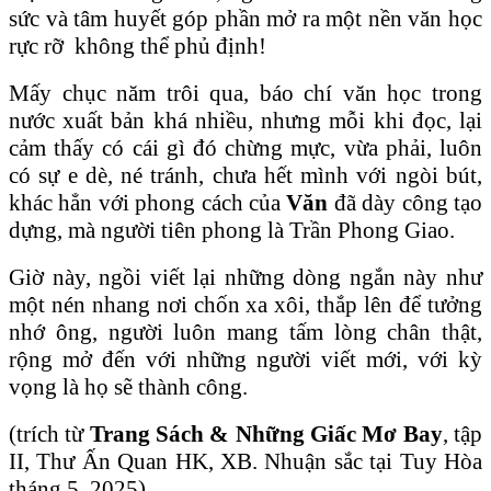
sức và tâm huyết góp phần mở ra một nền văn học
rực rỡ không thể phủ định!
Mấy chục năm trôi qua, báo chí văn học trong
nước xuất bản khá nhiều, nhưng mỗi khi đọc, lại
cảm thấy có cái gì đó chừng mực, vừa phải, luôn
có sự e dè, né tránh, chưa hết mình với ngòi bút,
khác hẳn với phong cách của
Văn
đã dày công tạo
dựng, mà người tiên phong là Trần Phong Giao.
Giờ này, ngồi viết lại những dòng ngắn này như
một nén nhang nơi chốn xa xôi, thắp lên để tưởng
nhớ ông, người luôn mang tấm lòng chân thật,
rộng mở đến với những người viết mới, với kỳ
vọng là họ sẽ thành công.
(trích từ
Trang Sách & Những Giấc Mơ Bay
, tập
II, Thư Ấn Quan HK, XB. Nhuận sắc tại Tuy Hòa
tháng 5. 2025)