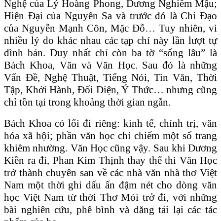
Nghệ của Lý Hoàng Phong, Dương Nghiễm Mậu;
Hiện Đại của Nguyên Sa và trước đó là Chỉ Đạo
của Nguyễn Mạnh Côn, Mặc Đỗ… Tuy nhiên, vì
nhiều lý do khác nhau các tạp chí này lần lượt tự
đình bản. Duy nhất chỉ còn ba tờ “sống lâu” là
Bách Khoa, Văn và Văn Học. Sau đó là những
Vấn Đề, Nghệ Thuật, Tiếng Nói, Tin Văn, Thời
Tập, Khởi Hành, Đối Diện, Ý Thức… nhưng cũng
chỉ tồn tại trong khoảng thời gian ngắn.
Bách Khoa có lối đi riêng: kinh tế, chính trị, văn
hóa xã hội; phần văn học chỉ chiếm một số trang
khiêm nhường. Văn Học cũng vậy. Sau khi Dương
Kiền ra đi, Phan Kim Thịnh thay thế thì Văn Học
trở thành chuyên san về các nhà văn nhà thơ Việt
Nam một thời ghi dấu ấn đậm nét cho dòng văn
học Việt Nam từ thời Thơ Mói trở đi, với những
bài nghiên cứu, phê bình và đăng tải lại các tác