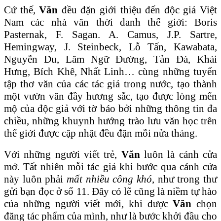
Cứ thế,
Văn
đều đặn giới thiệu đến độc giả Việt
Nam các nhà văn thời danh thế giới: Boris
Pasternak, F. Sagan. A. Camus, J.P. Sartre,
Hemingway, J. Steinbeck, Lỗ Tấn, Kawabata,
Nguyễn Du, Lâm Ngữ Đường, Tản Đà, Khái
Hưng, Bích Khê, Nhất Linh… cùng những tuyển
tập thơ văn của các tác giả trong nước, tạo thành
một vườn văn đầy hương sắc, tạo được lòng mến
mộ của độc giả với tờ báo bởi những thông tin đa
chiều, những khuynh hướng trào lưu văn học trên
thế giới được cập nhật đều đặn mỗi nửa tháng.
Với những người viết trẻ,
Văn
luôn là cánh cửa
mở. Tất nhiên mỗi tác giả khi bước qua cánh cửa
này luôn phải
mất nhiều công khó
, như trong thư
gửi bạn đọc ở số 11. Đây có lẽ cũng là niềm tự hào
của những người viết mới, khi được
Văn
chọn
đăng tác phẩm của mình, như là bước khởi đầu cho