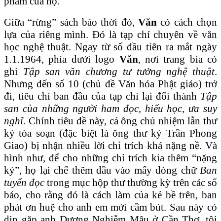
phẩm của họ.
Giữa “rừng” sách báo thời đó,
Văn
có cách chọn
lựa của riêng mình. Đó là tạp chí chuyên về văn
học nghệ thuật. Ngay từ số đầu tiên ra mắt ngày
1.1.1964, phía dưới logo
Văn
, nơi trang bìa có
ghi
Tập san văn chương tư tưởng nghệ thuật
.
Nhưng đến số 10 (chủ đề Văn hóa Phật giáo) trở
đi, tiêu chí ban đầu của tạp chí lại đổi thành
Tập
san của những người ham đọc, hiếu học, ưa suy
nghĩ
. Chính tiêu đề này, cả ông chủ nhiệm lẫn thư
ký tòa soạn (đặc biệt là ông thư ký Trần Phong
Giao) bị nhận nhiều lời chỉ trích khá nặng nề. Và
hình như, để cho những chỉ trích kia thêm “nặng
ký”, họ lại chế thêm dầu vào mấy dòng chữ
Ban
tuyển đọc
trong mục hộp thư thường kỳ trên các số
báo, cho rằng đó là cách làm của kẻ bề trên, ban
phát ơn huệ cho anh em mới cầm bút. Sau này có
dịp gặp anh Dương Nghiễm Mậu ở Cần Thơ, tôi