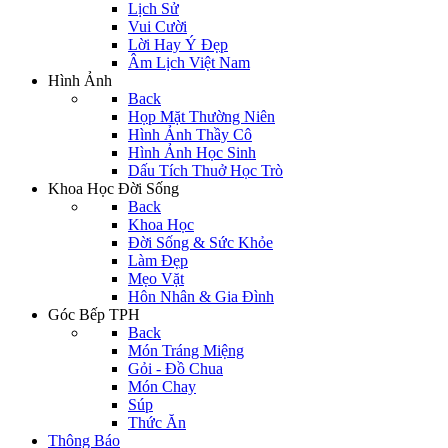
Lịch Sử
Vui Cười
Lời Hay Ý Đẹp
Âm Lịch Việt Nam
Hình Ảnh
Back
Họp Mặt Thường Niên
Hình Ảnh Thầy Cô
Hình Ảnh Học Sinh
Dấu Tích Thuở Học Trò
Khoa Học Đời Sống
Back
Khoa Học
Đời Sống & Sức Khỏe
Làm Đẹp
Mẹo Vặt
Hôn Nhân & Gia Đình
Góc Bếp TPH
Back
Món Tráng Miệng
Gỏi - Đồ Chua
Món Chay
Súp
Thức Ăn
Thông Báo