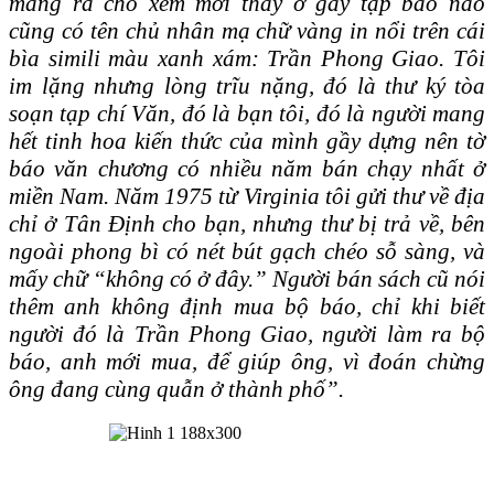
mang ra cho xem mới thấy ở gáy tập báo nào
cũng có tên chủ nhân mạ chữ vàng in nổi trên cái
bìa simili màu xanh xám: Trần Phong Giao. Tôi
im lặng nhưng lòng trĩu nặng, đó là thư ký tòa
soạn tạp chí Văn, đó là bạn tôi, đó là người mang
hết tinh hoa kiến thức của mình gầy dựng nên tờ
báo văn chương có nhiều năm bán chạy nhất ở
miền Nam. Năm 1975 từ Virginia tôi gửi thư về địa
chỉ ở Tân Ðịnh cho bạn, nhưng thư bị trả về, bên
ngoài phong bì có nét bút gạch chéo sỗ sàng, và
mấy chữ “không có ở đây.” Người bán sách cũ nói
thêm anh không định mua bộ báo, chỉ khi biết
người đó là Trần Phong Giao, người làm ra bộ
báo, anh mới mua, để giúp ông, vì đoán chừng
ông đang cùng quẫn ở thành phố”.