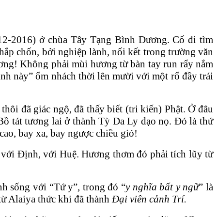
912-2016) ở chùa Tây Tạng Bình Dương. Cố đi tìm
ắp chốn, bởi nghiệp lành, nối kết trong trường văn
ương! Không phải mùi hương từ bàn tay run rẩy nắm
inh này” ốm nhách thời lên mười với một rổ đầy trái
i đã giác ngộ, đã thấy biết (tri kiến) Phật. Ở đâu
 tát tương lai ở thành Tỳ Da Ly dạo nọ. Đó là thứ
cao, bay xa, bay ngược chiều gió!
ới Định, với Huệ. Hương thơm đó phải tích lũy từ
h sống với “Tứ y”, trong đó “
y nghĩa bất y ngữ
” là
 từ Alaiya thức khi đã thành
Đại viên cảnh Trí.