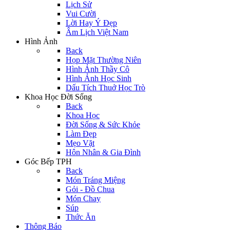
Lịch Sử
Vui Cười
Lời Hay Ý Đẹp
Âm Lịch Việt Nam
Hình Ảnh
Back
Họp Mặt Thường Niên
Hình Ảnh Thầy Cô
Hình Ảnh Học Sinh
Dấu Tích Thuở Học Trò
Khoa Học Đời Sống
Back
Khoa Học
Đời Sống & Sức Khỏe
Làm Đẹp
Mẹo Vặt
Hôn Nhân & Gia Đình
Góc Bếp TPH
Back
Món Tráng Miệng
Gỏi - Đồ Chua
Món Chay
Súp
Thức Ăn
Thông Báo