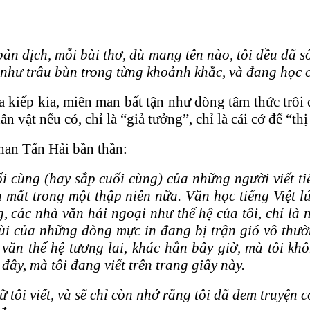
bản dịch, mỗi bài thơ, dù mang tên nào, tôi đều đã s
 như trâu bùn trong từng khoảnh khắc, và đang học 
a kiếp kia, miên man bất tận như dòng tâm thức trôi
n vật nếu có, chỉ là “giả tưởng”, chỉ là cái cớ để “thị
Phan Tấn Hải bần thần:
ối cùng (hay sắp cuối cùng) của những người viết ti
ến mất trong một thập niên nữa. Văn học tiếng Việt 
 các nhà văn hải ngoại như thế hệ của tôi, chỉ là
 của những dòng mực in đang bị trận gió vô thường
văn thế hệ tương lai, khác hẳn bây giờ, mà tôi kh
ây, mà tôi đang viết trên trang giấy này.
tôi viết, và sẽ chỉ còn nhớ rằng tôi đã đem truyện 