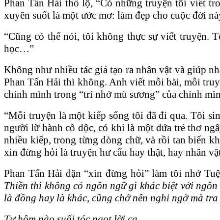
Phan Tấn Hải thổ lộ, “Có những truyện tôi viết tro
xuyên suốt là một ước mơ: làm đẹp cho cuộc đời này
“Cũng có thể nói, tôi không thực sự viết truyện. 
học…”
Không như nhiều tác giả tạo ra nhân vật và giúp nh
Phan Tấn Hải thì không. Anh viết mỗi bài, mỗi truy
chính mình trong “trí nhớ mù sương” của chính mì
“Mỗi truyện là một kiếp sống tôi đã đi qua. Tôi sin
người lữ hành cô độc, có khi là một đứa trẻ thơ ngâ
nhiều kiếp, trong từng dòng chữ, và rồi tan biến khi
xin đừng hỏi là truyện hư cấu hay thật, hay nhân vậ
Phan Tấn Hải dặn “xin đừng hỏi” làm tôi nhớ Tuệ 
Thiền thì không có ngôn ngữ gì khác biệt với ngôn
là đồng hay là khác, cũng chớ nên nghi ngờ mà tra 
Tự hôm nào suối tóc ngọt lời ca