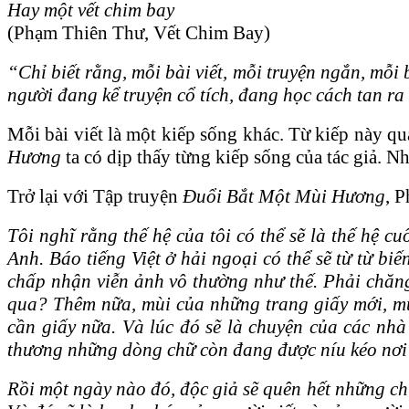
Hay một vết chim bay
(Phạm Thiên Thư, Vết Chim Bay)
“Chỉ biết rằng, mỗi bài viết, mỗi truyện ngắn, mỗi 
người đang kể truyện cổ tích, đang học cách tan ra
Mỗi bài viết là một kiếp sống khác. Từ kiếp này qu
Hương
ta có dịp thấy từng kiếp sống của tác giả. Nhâ
Trở lại với Tập truyện
Đuổi Bắt Một Mùi Hương
, 
Tôi nghĩ rằng thế hệ của tôi có thể sẽ là thế hệ cu
Anh. Báo tiếng Việt ở hải ngoại có thể sẽ từ từ bi
chấp nhận viễn ảnh vô thường như thế. Phải chăng,
qua? Thêm nữa, mùi của những trang giấy mới, mùi
cần giấy nữa. Và lúc đó sẽ là chuyện của các nhà 
thương những dòng chữ còn đang được níu kéo nơi đ
Rồi một ngày nào đó, độc giả sẽ quên hết những chữ 