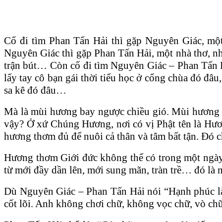
Cố đi tìm Phan Tấn Hải thì gặp Nguyên Giác, mộ
Nguyên Giác thì gặp Phan Tấn Hải, một nhà thơ, nh
trận bút… Còn cố đi tìm Nguyên Giác – Phan Tấn H
lấy tay cô bạn gái thời tiểu học ở cổng chùa đó đâ
sa kê đó đâu…
Mà là mùi hương bay ngược chiều gió. Mùi hương củ
vậy? Ở xứ Chúng Hương, nơi có vị Phật tên là Hươ
hương thơm đủ để nuôi cả thân và tâm bất tận. Đó 
Hương thơm Giới đức không thể có trong một ngày m
từ mới đầy dần lên, mới sung mãn, tràn trề… đó là 
Dù Nguyên Giác – Phan Tấn Hải nói “Hạnh phúc là 
cốt lõi. Anh không chơi chữ, không vọc chữ, vò chữ,