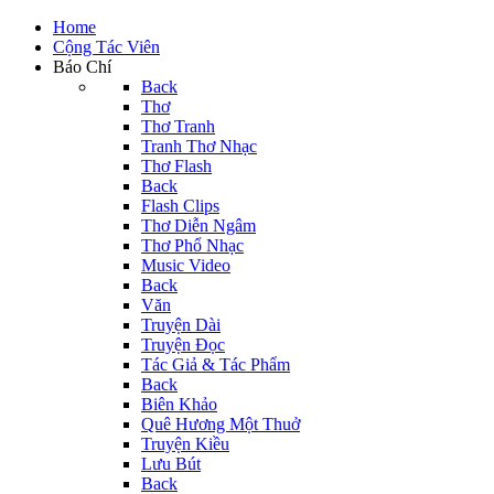
Home
Cộng Tác Viên
Báo Chí
Back
Thơ
Thơ Tranh
Tranh Thơ Nhạc
Thơ Flash
Back
Flash Clips
Thơ Diễn Ngâm
Thơ Phổ Nhạc
Music Video
Back
Văn
Truyện Dài
Truyện Đọc
Tác Giả & Tác Phẩm
Back
Biên Khảo
Quê Hương Một Thuở
Truyện Kiều
Lưu Bút
Back