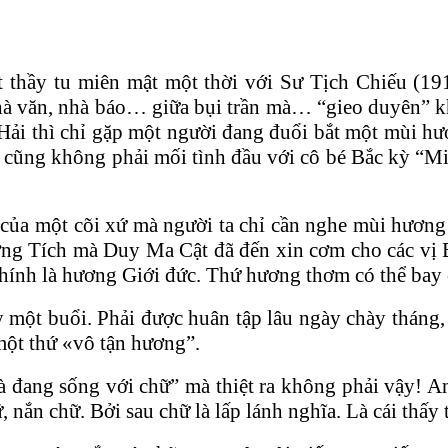
t thầy tu miên mật một thời với Sư Tịch Chiếu (1
à văn, nhà báo… giữa bụi trần mà… “gieo duyên” kh
ải thì chỉ gặp một người đang đuổi bắt một mùi h
u, cũng không phải mối tình đầu với cô bé Bắc kỳ “M
a một cõi xứ mà người ta chỉ cần nghe mùi hương thô
ng Tích mà Duy Ma Cật đã đến xin cơm cho các vị Bồ
chính là hương Giới đức. Thứ hương thơm có thể bay 
ột buổi. Phải được huân tập lâu ngày chày tháng, v
một thứ «vô tận hương”.
đang sống với chữ” mà thiệt ra không phải vậy! An
 nắn chữ. Bởi sau chữ là lấp lánh nghĩa. Là cái thấy