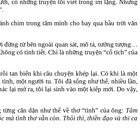
cười, có những truyện tôi viết trong im lặng. Nhưng
”.
 cánh chim trong tâm mình cho bay qua bầu trời văn
ười đứng từ bên ngoài quan sát, mô tả, tưởng tượng…
ông có tình tiết. Chỉ là những truyện “cổ tích” của
 rồi tan biến khi câu chuyện khép lại. Có khi là một
 tình, một người tu. Tôi đã sống như thế, nhiều lần,
hác lại mở ra, tôi lại sinh vào một kiếp mới. Do vậy,
 từng căn dặn như thế về thơ “tình” của ông:
Tâm
c mà tình thơ vẫn còn.
Thôi thì, thiền đạo và thi ca