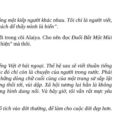
ống một kiếp người khác nhau. Tôi chỉ là người viết,
cách để thấy mình là biển”.
 đi trong cõi Alaiya. Cho nên đọc
Đuổi Bắt Một Mùi
 hiện” mà thôi.
ếng Việt ở hải ngoại. Thế hệ sau sẽ viết thuần tiếng
lúc đó chỉ còn là chuyện của người trong nước. Phải
 những dòng chữ cuối cùng của một trang sử sắp lật
 thổi tới, vùi dập. Xã hội tương lai hẳn là không
ông hình dung nổi. Và bây giờ, tôi vẫn rất mực yêu
cổ tích vào đời thường, để làm cho cuộc đời đẹp hơn.