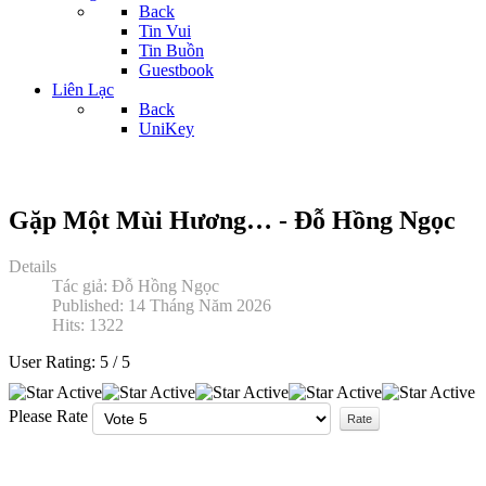
Back
Tin Vui
Tin Buồn
Guestbook
Liên Lạc
Back
UniKey
Gặp Một Mùi Hương… - Đỗ Hồng Ngọc
Details
Tác giả:
Đỗ Hồng Ngọc
Published: 14 Tháng Năm 2026
Hits: 1322
User Rating:
5
/
5
Please Rate