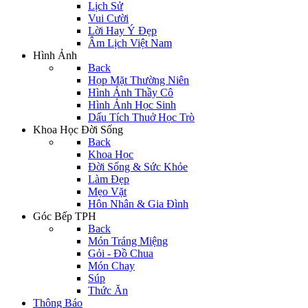
Lịch Sử
Vui Cười
Lời Hay Ý Đẹp
Âm Lịch Việt Nam
Hình Ảnh
Back
Họp Mặt Thường Niên
Hình Ảnh Thầy Cô
Hình Ảnh Học Sinh
Dấu Tích Thuở Học Trò
Khoa Học Đời Sống
Back
Khoa Học
Đời Sống & Sức Khỏe
Làm Đẹp
Mẹo Vặt
Hôn Nhân & Gia Đình
Góc Bếp TPH
Back
Món Tráng Miệng
Gỏi - Đồ Chua
Món Chay
Súp
Thức Ăn
Thông Báo