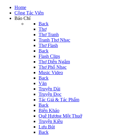
Home
Cộng Tác Viên
Báo Chí
Back
Thơ
Thơ Tranh
Tranh Thơ Nhạc
Thơ Flash
Back
Flash Clips
Thơ Diễn Ngâm
Thơ Phổ Nhạc
Music Video
Back
Văn
Truyện Dài
Truyện Đọc
Tác Giả & Tác Phẩm
Back
Biên Khảo
Quê Hương Một Thuở
Truyện Kiều
Lưu Bút
Back