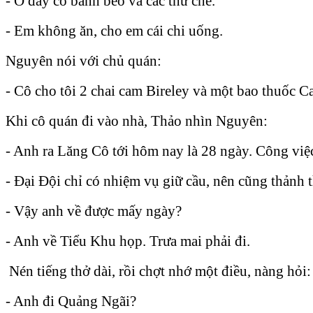
- Ở đây có bánh bèo và các thứ chè.
- Em không ăn, cho em cái chi uống.
Nguyên nói với chủ quán:
- Cô cho tôi 2 chai cam Bireley và một bao thuốc C
Khi cô quán đi vào nhà, Thảo nhìn Nguyên:
- Anh ra Lăng Cô tới hôm nay là 28 ngày. Công việc
- Đại Đội chỉ có nhiệm vụ giữ cầu, nên cũng thảnh t
- Vậy anh về được mấy ngày?
- Anh về Tiểu Khu họp. Trưa mai phải đi.
Nén tiếng thở dài, rồi chợt nhớ một điều, nàng hỏi:
- Anh đi Quảng Ngãi?