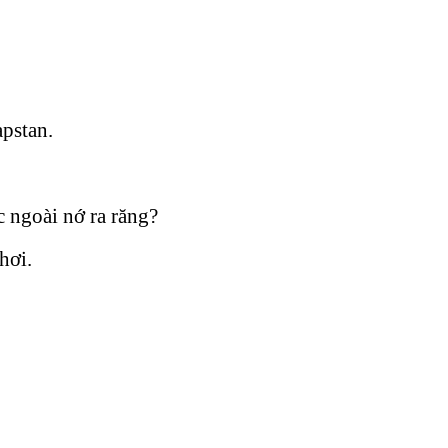
apstan.
 ngoài nớ ra răng?
hơi.