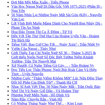
Đợi Mãi Một Mùa Xuân - Triều Phong
Văn Học Ngoại Ngữ Di Dân Gốc Việt 1975-2025 (Phần II) -
Ngu Yên
50 Năm Nhìn Lại Những Ngày Mất Sài Gòn (Kết) - Nguyễn
Văn Lục
Lời Vĩnh Biệt Muộn Màng Dành Cho Người Bạn Nhảy Dù -
Phạm Tín An Ninh
Hoa Đào Trong Thi Ca Á Đông - Từ Vũ
Đến Với Tập Thơ Thứ Hai Của Hoàng Uyển Văn - Hoàng
Thị Bích Hà
Tiếng Việt, Bao Giờ Cho Tới… Ngày Xưa? - Trần Nhật Vy
Vườn Của Ngoại - Thủy Như
Giới Thiệu Tạp Chí Ngôn Ngữ Số 36 – Tháng 3-2025 &
Giới thiệu Ngôn Ngữ Số Đặc Biệt Tưởng Niệm Khánh
Trường- Trần Thị Nguyệt Mai
Xứ Người, Có Nghe Tiếng Gà Gáy… - Trần Hoàng Vy
Đọc Tiểu Lục Thần Phong: Ngòi Bút Hoài Cảm Và Hiện
Thực - Uyên Nguyên
Những Cuộc “Thăm Viếng Không Mời” Lúc Nửa Đêm Thay
Đổi Số Phận Gia Đình Tôi* - Thanh Hà CH
Nhạc Sĩ Anh Việt Thu: 50 Năm Ngày Mất - Trần Quốc Bảo
Nhớ Thi Vũ Ngày Giỗ Đầu - Vũ Hoàng Thư
Phương Ngữ Miền Nam - Hồ Đình Vũ
Năm Rắn, Chuyện Rắn - Vinh Hồ
Có Những Tháng Ngày Như Thế... - Kim Loan