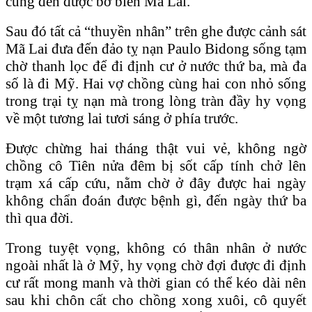
cũng đến được bờ biển Mã Lai.
Sau đó tất cả “thuyền nhân” trên ghe được cảnh sát
Mã Lai đưa đến đảo tỵ nạn Paulo Bidong sống tạm
chờ thanh lọc để đi định cư ở nước thứ ba, mà đa
số là đi Mỹ. Hai vợ chồng cùng hai con nhỏ sống
trong trại tỵ nạn mà trong lòng tràn đầy hy vọng
về một tương lai tươi sáng ở phía trước.
Được chừng hai tháng thật vui vẻ, không ngờ
chồng cô Tiên nửa đêm bị sốt cấp tính chở lên
trạm xá cấp cứu, nằm chờ ở đây được hai ngày
không chẩn đoán được bệnh gì, đến ngày thứ ba
thì qua đời.
Trong tuyệt vọng, không có thân nhân ở nước
ngoài nhất là ở Mỹ, hy vọng chờ đợi được đi định
cư rất mong manh và thời gian có thể kéo dài nên
sau khi chôn cất cho chồng xong xuôi, cô quyết