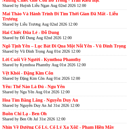
Những Chiếc Ghế Còn Bỏ Trống - Trần Kiêu Bạc
Shared by Huỳnh Liễu Ngạn
Aug 02nd 2026 12:00
Mai Thảo Và Hành Trình Đi Tìm Thời Gian Đã Mất - Liễu
Trương
Shared by Liễu Trương
Aug 02nd 2026 12:00
Hai Chiếc Đũa Lẻ - Đỗ Dung
Shared by Đỗ Dung
Aug 02nd 2026 12:00
Ngô Tịnh Yên – Lục Bát Đi Qua Một Nỗi Yên - Vũ Đình Trọng
Shared by Vũ Đình Trọng
Aug 01st 2026 12:00
Lời Cuối Về Người - Kymthoa Phamthy
Shared by Kymthoa Phamthy
Aug 01st 2026 12:00
Vệt Khói - Đặng Kim Côn
Shared by Đặng Kim Côn
Aug 01st 2026 12:00
Yêu: Thế Nào Là Đủ - Ngu Yên
Shared by Ngu Yên
Aug 01st 2026 12:00
Hoa Tím Bằng Lăng - Nguyễn Duy An
Shared by Nguyễn Duy An
Jul 31st 2026 12:00
Buồn Chi Lạ - Ben Oh
Shared by Ben Oh
Jul 31st 2026 12:00
Nhìn Về Đường Cố Lý, Cố Lý Xa Xôi! - Phạm Hiền Mây