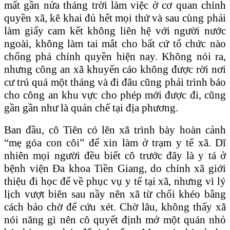
mất gần nửa tháng trời làm việc ở cơ quan chính
quyền xã, kê khai đủ hết mọi thứ và sau cùng phải
làm giấy cam kết không liên hệ với người nước
ngoài, không làm tai mắt cho bất cứ tổ chức nào
chống phá chính quyền hiện nay. Không nói ra,
nhưng công an xã khuyến cáo không được rời nơi
cư trú quá một tháng và đi đâu cũng phải trình báo
cho công an khu vực cho phép mới được đi, cũng
gần gần như là quản chế tại địa phương.
Ban đầu, cô Tiên có lên xã trình bày hoàn cảnh
“mẹ góa con côi” để xin làm ở trạm y tế xã. Dĩ
nhiên mọi người đều biết cô trước đây là y tá ở
bệnh viện Đa khoa Tiền Giang, do chính xã giới
thiệu đi học để về phục vụ y tế tại xã, nhưng vì lý
lịch vượt biên sau nầy nên xã từ chối khéo bằng
cách bảo chờ để cứu xét. Chờ lâu, không thấy xã
nói năng gì nên cô quyết định mở một quán nhỏ