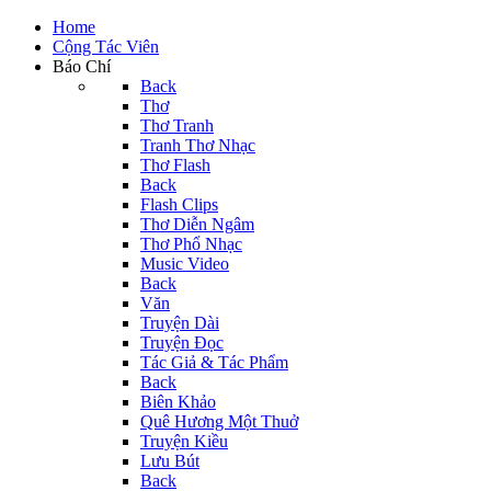
Home
Cộng Tác Viên
Báo Chí
Back
Thơ
Thơ Tranh
Tranh Thơ Nhạc
Thơ Flash
Back
Flash Clips
Thơ Diễn Ngâm
Thơ Phổ Nhạc
Music Video
Back
Văn
Truyện Dài
Truyện Đọc
Tác Giả & Tác Phẩm
Back
Biên Khảo
Quê Hương Một Thuở
Truyện Kiều
Lưu Bút
Back