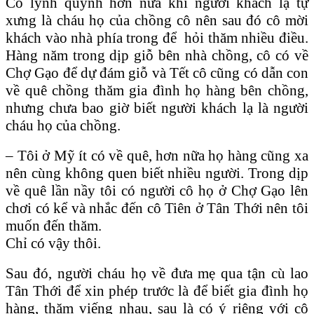
Cô lýnh quýnh hơn nữa khi người khách lạ tự
xưng là cháu họ của chồng cô nên sau đó cô mời
khách vào nhà phía trong để hỏi thăm nhiều điều.
Hàng năm trong dịp giỗ bên nhà chồng, cô có về
Chợ Gạo để dự đám giỗ và Tết cô cũng có dẫn con
về quê chồng thăm gia đình họ hàng bên chồng,
nhưng chưa bao giờ biết người khách lạ là người
cháu họ của chồng.
– Tôi ở Mỹ ít có về quê, hơn nữa họ hàng cũng xa
nên cùng không quen biết nhiều người. Trong dịp
về quê lần nầy tôi có người cô họ ở Chợ Gạo lên
chơi có kể và nhắc đến cô Tiên ở Tân Thới nên tôi
muốn đến thăm.
Chỉ có vậy thôi.
Sau đó, người cháu họ về đưa mẹ qua tận cù lao
Tân Thới để xin phép trước là để biết gia đình họ
hàng, thăm viếng nhau, sau là có ý riêng với cô