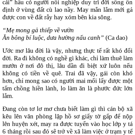
cái” hầu có người nối nghiệp duy trì đời sống ổn
định ở vùng đất cù lao nầy. May mắn lắm mới gả
được con về đất rẫy hay xóm bên kia sông.
“Mẹ mong gả thiếp về vườn
Ăn bông bí luộc, dưa hường nấu canh”
(Ca dao)
Ước mơ lâu đời là vậy, nhưng thực tế rất khó đổi
đời. Ra đi không có nghề gì khác, chỉ làm thuê làm
mướn ở nơi đô thị, lâu dần đi biệt xứ luôn nếu
không có tiền về quê. Trai đã vậy, gái còn khó
hơn, chỉ mong sao có người mai mối lấy được một
tấm chồng hiền lành, lo làm ăn là phước đức lớn
lắm.
Đang còn tơ lơ mơ chưa biết làm gì thì cán bộ xã
kêu lên văn phòng lập hồ sơ giấy tờ gấp để nộp
lên huyện xét, may ra được tuyển vào học lớp y tá
6 tháng rồi sau đó sẽ trở về xã làm việc ở trạm y tế