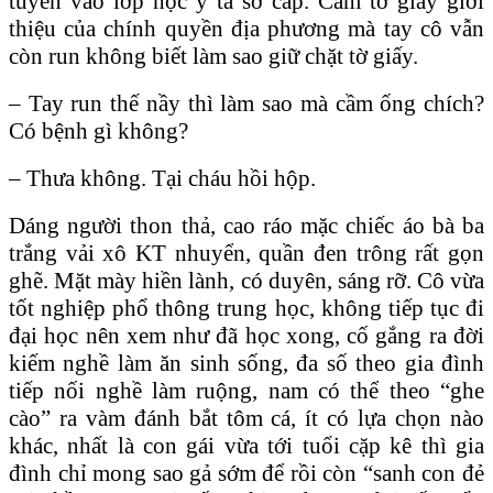
tuyển vào lớp học y tá sơ cấp. Cầm tờ giấy giới
thiệu của chính quyền địa phương mà tay cô vẫn
còn run không biết làm sao giữ chặt tờ giấy.
– Tay run thế nầy thì làm sao mà cầm ống chích?
Có bệnh gì không?
– Thưa không. Tại cháu hồi hộp.
Dáng người thon thả, cao ráo mặc chiếc áo bà ba
trắng vải xô KT nhuyển, quần đen trông rất gọn
ghẽ. Mặt mày hiền lành, có duyên, sáng rỡ. Cô vừa
tốt nghiệp phổ thông trung học, không tiếp tục đi
đại học nên xem như đã học xong, cố gắng ra đời
kiếm nghề làm ăn sinh sống, đa số theo gia đình
tiếp nối nghề làm ruộng, nam có thể theo “ghe
cào” ra vàm đánh bắt tôm cá, ít có lựa chọn nào
khác, nhất là con gái vừa tới tuổi cặp kê thì gia
đình chỉ mong sao gả sớm để rồi còn “sanh con đẻ