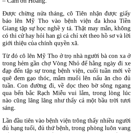
– Cám ơn Hoàng.
Được chừng nửa tháng, cô Tiên nhận được giấy
báo lên Mỹ Tho vào bệnh viện đa khoa Tiền
Giang tập sự học nghề y tá. Thật may mắn, không
có thi cử hay hỏi han gì cả chỉ xét theo hồ sơ và lời
giới thiệu của chính quyền xã.
Từ đó cô lên Mỹ Tho ở trọ nhà người bà con xa ở
trong hẻm gần chợ Vòng Nhỏ để hằng ngày đi xe
đạp đến tập sự trong bệnh viện, cuối tuần mới về
quê đem gạo thóc, mắm muối lên nấu ăn cho đủ
tuần. Con đường đi, về dọc theo bờ sông ngang
qua bến bắc Rạch Miễu vui lắm, trong lòng lúc
nào cũng lâng lâng như thấy cả một bầu trời tươi
sáng.
Lần đầu tiên vào bệnh viện trông thấy nhiều người
đủ hạng tuổi, đủ thứ bệnh, trong phòng luôn vang