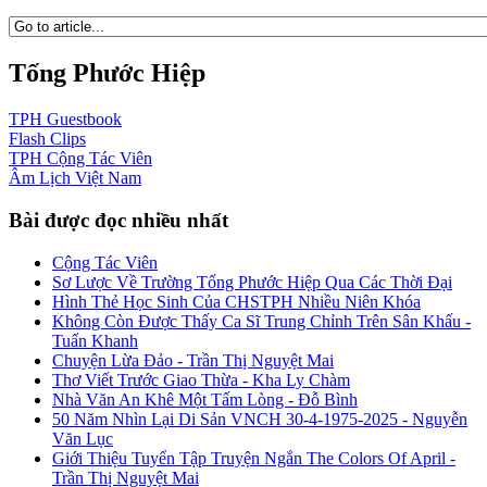
Tống Phước Hiệp
TPH
Guestbook
Flash
Clips
TPH
Cộng Tác Viên
Âm Lịch
Việt Nam
Bài được đọc nhiều nhất
Cộng Tác Viên
Sơ Lược Về Trường Tống Phước Hiệp Qua Các Thời Đại
Hình Thẻ Học Sinh Của CHSTPH Nhiều Niên Khóa
Không Còn Được Thấy Ca Sĩ Trung Chỉnh Trên Sân Khấu -
Tuấn Khanh
Chuyện Lừa Đảo - Trần Thị Nguyệt Mai
Thơ Viết Trước Giao Thừa - Kha Ly Chàm
Nhà Văn An Khê Một Tấm Lòng - Đỗ Bình
50 Năm Nhìn Lại Di Sản VNCH 30-4-1975-2025 - Nguyễn
Văn Lục
Giới Thiệu Tuyển Tập Truyện Ngắn The Colors Of April -
Trần Thị Nguyệt Mai