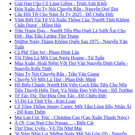
Giải Oan Cho Cô Láng Giềng - Trịnh Anh Khôi
Đón Xuân Ất Tỵ Nói Chuyện Rắn - Nguyễn Quý Đại
Câu Đối Tết Cho Năm Ất Tỵ 2025 - Đỗ Chiêu Đức
Vĩnh Biệt Tài Tử Vũ Xuân Thông Của ‘Người Tình Không
Chân Dung’ - Hồng Hải
Trần Trung Đạo – Người Tiều Phu Quét Lá Sưởi Ấm Cho
Đời - Hai Trầu Lương Thư Trung
Những Ngày Tháng Không Quên Sau 1975 - Nguyễn Văn
Tuấn
Cà Phê Tâm Sự - Phạm Đình Lân
Tôi Từng Là Một Con Ngựa Hoang - Tư Tuấn
Mùa Xuân, Hoài Niệm Với Thơ Văn Nguyễn Đình Chiểu -
Nguyễn Kiến Thiết
Năm Tỵ Nói Chuyện Rắn - Trần Văn Giang
Chuyện Về Một Lá Thư - Phan Đức Minh
Hồ Biểu Chánh: Người Đặt Viên Gạch Đầu Tiên Cho Nền
Tiểu Thuyết Hiện Thực Và Nhân Đạo Việt Nam - Đỗ Trường
Tế Táo Thi: Thơ Đưa Ông Táo - Đỗ Chiêu Đức
Vì Đó Là Tình Yêu - Kim Loan
Cố Tổng Thống Jimmy Carter: Một Tấm Lòng Đầy Nhân Ái
- Đỗ Kim Thêm
Mai Lan Cúc Trúc - Christina Cao (Cao Xuân Thanh Ngọc)
À Ơi, Con Ngủ Cho Ngoan… - Biển Cát
Thơ Thục Uyên - Võ Thị Như Mai
50 Năm Nhìn Lại Những Ngày Mất Sài Gòn (II) - Nguyễn