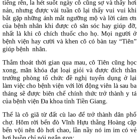
tiếng rên, la hét suốt ngày cô cũng sợ và thấy hơi
nản, nhưng được vài tuần cô lại thấy vui vui khi
bắt gặp những ánh mắt ngưỡng mộ và lời cám ơn
của bệnh nhân khi được cô săn sóc hay giúp đỡ,
nhất là khi cô chích thuốc cho họ. Mọi người ở
bệnh viện hay cười và khen cô có bàn tay “Tiên”
giúp bệnh nhân.
Thắm thoát thời gian qua mau, cô Tiên cũng học
xong, mãn khóa đạt loại giỏi và được đích thân
trưởng phòng tổ chức đề nghị tuyển dụng ở lại
làm việc cho bệnh viện với lời động viên là sau ba
tháng sẽ được biên chế chính thức trở thành y tá
của bệnh viện Đa khoa tỉnh Tiền Giang.
Thế là cô giã từ đất cù lao để trở thành dân phố
chợ. Hôm rời bến đò Vĩnh Hựu thằng Hoàng cặp
bến vội nên đò hơi chao, lần nầy nó im im có vẻ
hơi buồn chỉ nói ngắn gọn: