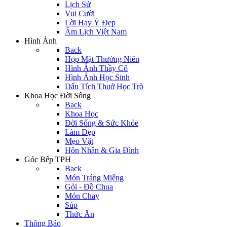
Lịch Sử
Vui Cười
Lời Hay Ý Đẹp
Âm Lịch Việt Nam
Hình Ảnh
Back
Họp Mặt Thường Niên
Hình Ảnh Thầy Cô
Hình Ảnh Học Sinh
Dấu Tích Thuở Học Trò
Khoa Học Đời Sống
Back
Khoa Học
Đời Sống & Sức Khỏe
Làm Đẹp
Mẹo Vặt
Hôn Nhân & Gia Đình
Góc Bếp TPH
Back
Món Tráng Miệng
Gỏi - Đồ Chua
Món Chay
Súp
Thức Ăn
Thông Báo