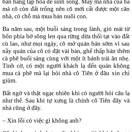
bán hàng tạp hóa để sinh sống. May mà nhà của ba
má cô còn đất trống nên cô mới cất được một căn
nhà, có chỗ mà mua bán nuôi con.
Ba năm sau, một buổi sáng trong lành, gió mát từ
bốn phía bờ sông len qua rừng dừa thổi tạt vào đất
cù lao, như mọi ngày, cô mở quán bán sớm vì sau
nầy quán của cô có đặt vài bàn, ghế thấp bán thêm
cà phê buổi sáng cùng với một ít bánh trái ăn nhẹ.
Tình cờ, có một người khách lạ đến quán không
mua cà phê mà lại hỏi nhà cô Tiên ở đâu xin chỉ
giùm.
Bất ngờ và thật ngạc nhiên khi có người hỏi câu lạ
như thế. Sau khi tự xưng là chính cô Tiên đây và
nhà cũng ở đây.
– Xin lỗi có việc gì không anh?