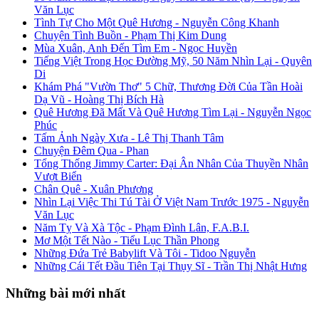
Văn Lục
Tình Tự Cho Một Quê Hương - Nguyễn Công Khanh
Chuyện Tình Buồn - Phạm Thị Kim Dung
Mùa Xuân, Anh Đến Tìm Em - Ngọc Huyền
Tiếng Việt Trong Học Đường Mỹ, 50 Năm Nhìn Lại - Quyên
Di
Khám Phá "Vườn Thơ" 5 Chữ, Thương Đời Của Tần Hoài
Dạ Vũ - Hoàng Thị Bích Hà
Quê Hương Đã Mất Và Quê Hương Tìm Lại - Nguyễn Ngọc
Phúc
Tấm Ảnh Ngày Xưa - Lê Thị Thanh Tâm
Chuyện Đêm Qua - Phan
Tổng Thống Jimmy Carter: Đại Ân Nhân Của Thuyền Nhân
Vượt Biển
Chân Quê - Xuân Phương
Nhìn Lại Việc Thi Tú Tài Ở Việt Nam Trước 1975 - Nguyễn
Văn Lục
Năm Tỵ Và Xà Tộc - Phạm Đình Lân, F.A.B.I.
Mơ Một Tết Nào - Tiểu Lục Thần Phong
Những Đứa Trẻ Babylift Và Tôi - Tidoo Nguyễn
Những Cái Tết Đầu Tiên Tại Thụy Sĩ - Trần Thị Nhật Hưng
Những bài mới nhất