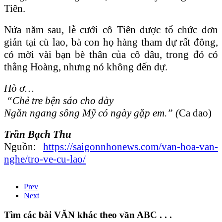
Tiên.
Nửa năm sau, lễ cưới cô Tiên được tổ chức đơn
giản tại cù lao, bà con họ hàng tham dự rất đông,
có mời vài bạn bè thân của cô dâu, trong đó có
thằng Hoàng, nhưng nó không đến dự.
Hò ơ…
“Chẻ tre bện sáo cho dày
Ngăn ngang sông Mỹ có ngày gặp em.” (
Ca dao)
Trần Bạch Thu
Nguồn:
https://saigonnhonews.com/van-hoa-van-
nghe/tro-ve-cu-lao/
Prev
Next
Tìm các bài VĂN khác theo vần ABC . . .